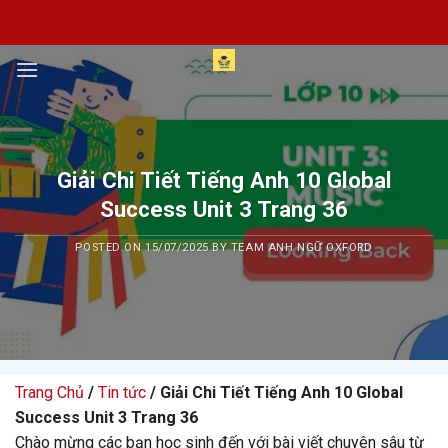
Skip
to
content
Giải Chi Tiết Tiếng Anh 10 Global
Success Unit 3 Trang 36
POSTED ON
15/07/2025
BY
TEAM ANH NGỮ OXFORD
Trang Chủ
/
Tin tức
/ Giải Chi Tiết Tiếng Anh 10 Global
Success Unit 3 Trang 36
Chào mừng các bạn học sinh đến với bài viết chuyên sâu từ