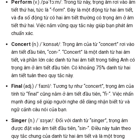
Perform
(v.) /pəˈfɔːm/: Trong từ này, trọng âm rơi vào âm
tiết thứ hai, tức là “-form”. Đây là một động từ hai âm tiết,
và đa số động từ có hai âm tiết thường có trọng âm ở âm
tiết thứ hai. Việc nắm vững quy tắc này giúp bạn phát âm
chuẩn xác.
Concert
(n.) /ˈkɒnsət/: Trọng âm của từ “concert” rơi vào
âm tiết đầu tiên, “con-“. “Concert” là một danh từ hai âm
tiết, và phần lớn các danh từ hai âm tiết trong tiếng Anh có
trọng âm ở âm tiết đầu tiên. Có khoảng 75% danh từ hai
âm tiết tuân theo quy tắc này.
Final
(adj.) /ˈfaɪnl/: Tương tự như “concert”, trọng âm của
tính từ “final” cũng nằm ở âm tiết đầu tiên, “fi-“. Việc nhấn
mạnh đúng sẽ giúp người nghe dễ dàng nhận biết từ và
ngữ cảnh câu nói của bạn.
Singer
(n.) /ˈsɪŋər/: Đối với danh từ “singer”, trọng âm
được đặt vào âm tiết đầu tiên, “sin-“. Điều này tuân theo
quy tắc chung của danh từ hai âm tiết và là một trong