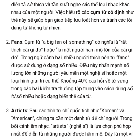
diễn tả sở thích và tần suất nghe các thể loại nhạc khác
nhau của một người. Việc hiểu rõ các
cụm từ cố định
như
thế này sẽ giúp bạn giao tiếp lưu loát hơn và tránh các lỗi
dùng từ không tự nhiên.
Fans
: Cụm từ “a big fan of something” có nghĩa là “rất
thích cái gì đó” hoặc “là một người hâm mộ lớn của cái gì
đó”. Trong ngữ cảnh bài, nhiều người thích nên từ “fans”
được sử dụng ở dạng số nhiều. Điều này nhấn mạnh số
lượng lớn những người yêu mến một nghệ sĩ hoặc một
loại hình giải trí cụ thể. Khoảng 40% câu hỏi về từ vựng
trong các bài kiểm tra thường tập trung vào cách dùng số
ít/số nhiều hoặc dạng biến thể của từ.
Artists
: Sau các tính từ chỉ quốc tịch như “Korean” và
“American”, chúng ta cần một danh từ để chỉ người. Trong
bối cảnh âm nhạc, “artists” (nghệ sĩ) là lựa chọn phù hợp
nhất để diễn tả những người được hâm mộ. Đây là một ví