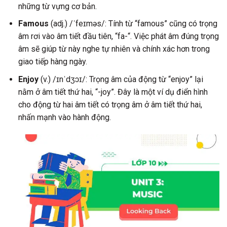
những từ vựng cơ bản.
Famous
(adj.) /ˈfeɪməs/: Tính từ “famous” cũng có trọng
âm rơi vào âm tiết đầu tiên, “fa-“. Việc phát âm đúng trọng
âm sẽ giúp từ này nghe tự nhiên và chính xác hơn trong
giao tiếp hàng ngày.
Enjoy
(v.) /ɪnˈdʒɔɪ/: Trọng âm của động từ “enjoy” lại
nằm ở âm tiết thứ hai, “-joy”. Đây là một ví dụ điển hình
cho động từ hai âm tiết có trọng âm ở âm tiết thứ hai,
nhấn mạnh vào hành động.