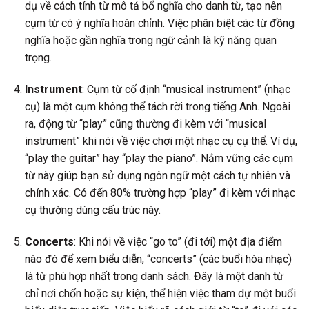
dụ về cách tính từ mô tả bổ nghĩa cho danh từ, tạo nên
cụm từ có ý nghĩa hoàn chỉnh. Việc phân biệt các từ đồng
nghĩa hoặc gần nghĩa trong ngữ cảnh là kỹ năng quan
trọng.
Instrument
: Cụm từ cố định “musical instrument” (nhạc
cụ) là một cụm không thể tách rời trong tiếng Anh. Ngoài
ra, động từ “play” cũng thường đi kèm với “musical
instrument” khi nói về việc chơi một nhạc cụ cụ thể. Ví dụ,
“play the guitar” hay “play the piano”. Nắm vững các cụm
từ này giúp bạn sử dụng ngôn ngữ một cách tự nhiên và
chính xác. Có đến 80% trường hợp “play” đi kèm với nhạc
cụ thường dùng cấu trúc này.
Concerts
: Khi nói về việc “go to” (đi tới) một địa điểm
nào đó để xem biểu diễn, “concerts” (các buổi hòa nhạc)
là từ phù hợp nhất trong danh sách. Đây là một danh từ
chỉ nơi chốn hoặc sự kiện, thể hiện việc tham dự một buổi