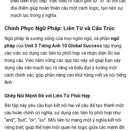
biểu diễn trực tiếp. Việc hiểu rõ cách giới từ “to” đi với các
địa điểm giúp hoàn thiện câu một cách logic, tạo nên sự
mạch lạc trong ý nghĩa.
Chinh Phục Ngữ Pháp: Liên Từ và Cấu Trúc
Ngữ pháp là xương sống của mọi ngôn ngữ, và phần
ngữ
pháp
của
Unit 3 Tiếng Anh 10 Global Success
tập trung
vào việc sử dụng các liên từ phối hợp và nhận diện lỗi sai
trong câu. Việc nắm vững các quy tắc này sẽ giúp bạn xây
dựng câu văn mạch lạc, rõ ràng và biểu đạt ý tưởng một
cách chính xác, góp phần nâng cao khả năng viết và nói tiếng
Anh.
Ghép Nối Mệnh Đề với Liên Từ Phối Hợp
Bài tập này yêu cầu bạn kết nối hai vế câu để tạo thành một
câu hoàn chỉnh có nghĩa, sử dụng các liên từ phối hợp như
“and”, “but”, “or”, “so”. Mỗi liên từ mang một ý nghĩa kết nối
riêng biệt, giúp thể hiện mối quan hệ logic giữa các mệnh đề: