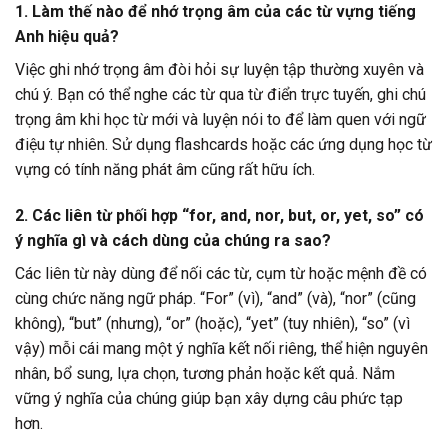
1. Làm thế nào để nhớ trọng âm của các từ vựng tiếng
Anh hiệu quả?
Việc ghi nhớ trọng âm đòi hỏi sự luyện tập thường xuyên và
chú ý. Bạn có thể nghe các từ qua từ điển trực tuyến, ghi chú
trọng âm khi học từ mới và luyện nói to để làm quen với ngữ
điệu tự nhiên. Sử dụng flashcards hoặc các ứng dụng học từ
vựng có tính năng phát âm cũng rất hữu ích.
2. Các liên từ phối hợp “for, and, nor, but, or, yet, so” có
ý nghĩa gì và cách dùng của chúng ra sao?
Các liên từ này dùng để nối các từ, cụm từ hoặc mệnh đề có
cùng chức năng ngữ pháp. “For” (vì), “and” (và), “nor” (cũng
không), “but” (nhưng), “or” (hoặc), “yet” (tuy nhiên), “so” (vì
vậy) mỗi cái mang một ý nghĩa kết nối riêng, thể hiện nguyên
nhân, bổ sung, lựa chọn, tương phản hoặc kết quả. Nắm
vững ý nghĩa của chúng giúp bạn xây dựng câu phức tạp
hơn.