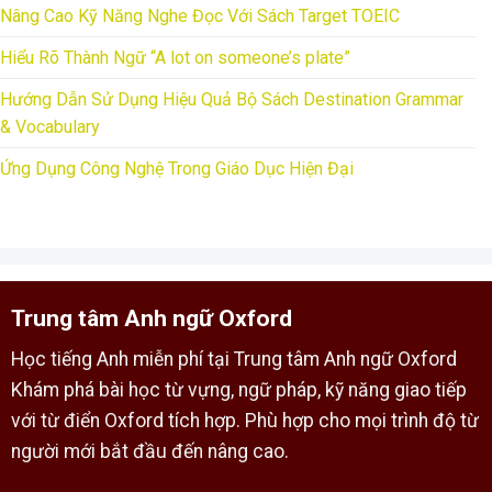
Nâng Cao Kỹ Năng Nghe Đọc Với Sách Target TOEIC
Hiểu Rõ Thành Ngữ “A lot on someone’s plate”
Hướng Dẫn Sử Dụng Hiệu Quả Bộ Sách Destination Grammar
& Vocabulary
Ứng Dụng Công Nghệ Trong Giáo Dục Hiện Đại
Trung tâm Anh ngữ Oxford
Học tiếng Anh miễn phí tại Trung tâm Anh ngữ Oxford
Khám phá bài học từ vựng, ngữ pháp, kỹ năng giao tiếp
với từ điển Oxford tích hợp. Phù hợp cho mọi trình độ từ
người mới bắt đầu đến nâng cao.