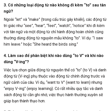
3. Có những loại động từ nào không đi kèm “to” sau tân
ngữ?
Ngoài “let” và “make” (trong cấu trúc gây khiến), các động từ
tri giác như “see”, “hear”, “feel”, “watch”, “notice” khi đi kèm
với tân ngữ và một động từ chỉ hành động hoàn chỉnh cũng
thường dùng động từ nguyên mẫu không “to”. Ví dụ: “I saw
him leave.” hoặc “She heard the birds sing.”
4. Làm sao để phân biệt khi nào dùng “to V” và khi nào
dùng “V-ing”?
Việc lựa chọn giữa động từ nguyên thể có “to” (to V) và danh
động từ (V-ing) phụ thuộc vào động từ chính đứng trước và
ngữ cảnh của câu. Ví dụ, “want to V” (want to learn) nhưng
“enjoy V-ing” (enjoy learning). Có rất nhiều quy tắc và danh
sách động từ cần ghi nhớ, việc thực hành thường xuyên sẽ
giúp bạn thành thạo hơn.