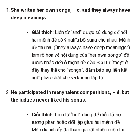
She writes her own songs, – c. and they always have
deep meanings.
Giải thích:
Liên từ “and” được sử dụng để nối
hai mệnh đề có ý nghĩa bổ sung cho nhau. Mệnh
đề thứ hai (“they always have deep meanings”)
làm rõ hơn về nội dung của “her own songs” đã
được nhắc đến ở mệnh đề đầu. Đại từ “they” ở
đây thay thế cho “songs”, đảm bảo sự liên kết
ngữ pháp chặt chẽ và không lặp từ.
He participated in many talent competitions, – d. but
the judges never liked his songs.
Giải thích:
Liên từ “but” dùng để diễn tả sự
tương phản hoặc đối lập giữa hai mệnh đề.
Mặc dù anh ấy đã tham gia rất nhiều cuộc thi