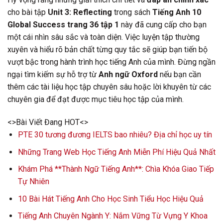
cho bài tập
Unit 3: Reflecting
trong sách
Tiếng Anh 10
Global Success trang 36 tập 1
này đã cung cấp cho bạn
một cái nhìn sâu sắc và toàn diện. Việc luyện tập thường
xuyên và hiểu rõ bản chất từng quy tắc sẽ giúp bạn tiến bộ
vượt bậc trong hành trình học tiếng Anh của mình. Đừng ngần
ngại tìm kiếm sự hỗ trợ từ
Anh ngữ Oxford
nếu bạn cần
thêm các tài liệu học tập chuyên sâu hoặc lời khuyên từ các
chuyên gia để đạt được mục tiêu học tập của mình.
<>Bài Viết Đang HOT<>
PTE 30 tương đương IELTS bao nhiêu? Địa chỉ học uy tín
Những Trang Web Học Tiếng Anh Miễn Phí Hiệu Quả Nhất
Khám Phá **Thành Ngữ Tiếng Anh**: Chìa Khóa Giao Tiếp
Tự Nhiên
10 Bài Hát Tiếng Anh Cho Học Sinh Tiểu Học Hiệu Quả
Tiếng Anh Chuyên Ngành Y: Nắm Vững Từ Vựng Y Khoa