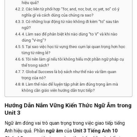
hiệu quả?
2. Các liên từ phối hợp “for, and, nor, but, or, yet, so” có ý
nghĩa gì và cách dùng của chúng ra sao?
3. Có những loại động từ nào không đi kèm “to” sau tân
ngữ?
4. Làm sao để phân biệt khi nào dùng “to V” và khi nào
dùng “V-ing”?
5. Tại sao việc học từ vựng theo cụm lại quan trọng hơn học
từng từ riêng lẻ?
6. Tôi nên làm gì nếu tôi không hiểu một phần ngữ pháp cụ
thể trong sách?
7. Global Success là bộ sách như thế nào và tầm quan
trọng của nó?
8. Làm thế nào để luyện tập phát âm đúng trọng âm mà
không cần giáo viên hướng dẫn trực tiếp?
Hướng Dẫn Nắm Vững Kiến Thức Ngữ Âm trong
Unit 3
Ngữ âm đóng vai trò quan trọng trong việc giao tiếp tiếng
Anh hiệu quả. Phần
ngữ âm
của
Unit 3 Tiếng Anh 10