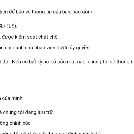
tiến để bảo vệ thông tin của bạn, bao gồm:
SL/TLS).
, được kiểm soát chặt chẽ.
ân chỉ dành cho nhân viên được ủy quyền.
 đối. Nếu có bất kỳ sự cố bảo mật nào, chúng tôi sẽ thông b
n của mình:
 chúng tôi đang lưu trữ.
hông chính xác.
 chúng tôi cần lưu giữ theo quy định pháp luật).