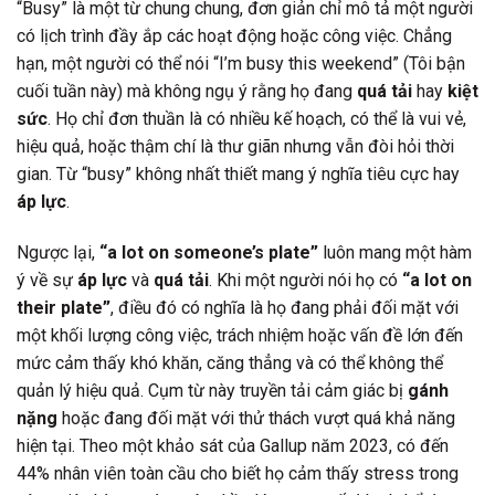
“Busy” là một từ chung chung, đơn giản chỉ mô tả một người
có lịch trình đầy ắp các hoạt động hoặc công việc. Chẳng
hạn, một người có thể nói “I’m busy this weekend” (Tôi bận
cuối tuần này) mà không ngụ ý rằng họ đang
quá tải
hay
kiệt
sức
. Họ chỉ đơn thuần là có nhiều kế hoạch, có thể là vui vẻ,
hiệu quả, hoặc thậm chí là thư giãn nhưng vẫn đòi hỏi thời
gian. Từ “busy” không nhất thiết mang ý nghĩa tiêu cực hay
áp lực
.
Ngược lại,
“a lot on someone’s plate”
luôn mang một hàm
ý về sự
áp lực
và
quá tải
. Khi một người nói họ có
“a lot on
their plate”
, điều đó có nghĩa là họ đang phải đối mặt với
một khối lượng công việc, trách nhiệm hoặc vấn đề lớn đến
mức cảm thấy khó khăn, căng thẳng và có thể không thể
quản lý hiệu quả. Cụm từ này truyền tải cảm giác bị
gánh
nặng
hoặc đang đối mặt với thử thách vượt quá khả năng
hiện tại. Theo một khảo sát của Gallup năm 2023, có đến
44% nhân viên toàn cầu cho biết họ cảm thấy stress trong