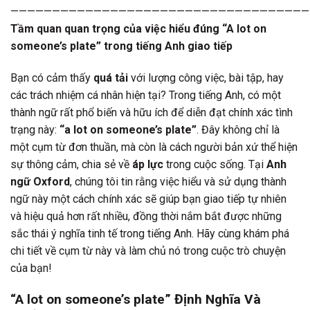
Tầm quan quan trọng của việc hiểu đúng “A lot on
someone’s plate” trong tiếng Anh giao tiếp
Bạn có cảm thấy
quá tải
với lượng công việc, bài tập, hay
các trách nhiệm cá nhân hiện tại? Trong tiếng Anh, có một
thành ngữ rất phổ biến và hữu ích để diễn đạt chính xác tình
trạng này:
“a lot on someone’s plate”
. Đây không chỉ là
một cụm từ đơn thuần, mà còn là cách người bản xứ thể hiện
sự thông cảm, chia sẻ về
áp lực
trong cuộc sống. Tại
Anh
ngữ Oxford
, chúng tôi tin rằng việc hiểu và sử dụng thành
ngữ này một cách chính xác sẽ giúp bạn giao tiếp tự nhiên
và hiệu quả hơn rất nhiều, đồng thời nắm bắt được những
sắc thái ý nghĩa tinh tế trong tiếng Anh. Hãy cùng khám phá
chi tiết về cụm từ này và làm chủ nó trong cuộc trò chuyện
của bạn!
“A lot on someone’s plate” Định Nghĩa Và