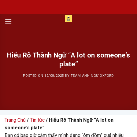
Skip
to
content
Hiểu Rõ Thành Ngữ “A lot on someone’s
plate”
POSTED ON
12/08/2025
BY
TEAM ANH NGỮ OXFORD
Trang Chủ
/
Tin tức
/ Hiểu Rõ Thành Ngữ “A lot on
someone’s plate”
Bạn có bao giờ cảm thấy mình đang “ôm đồm” quá nhiều