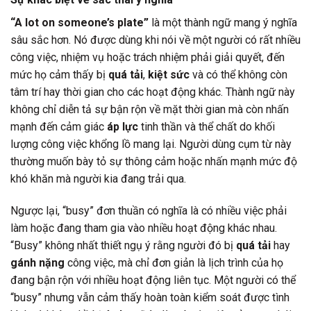
“A lot on someone’s plate”
là một thành ngữ mang ý nghĩa
sâu sắc hơn. Nó được dùng khi nói về một người có rất nhiều
công việc, nhiệm vụ hoặc trách nhiệm phải giải quyết, đến
mức họ cảm thấy bị
quá tải
,
kiệt sức
và có thể không còn
tâm trí hay thời gian cho các hoạt động khác. Thành ngữ này
không chỉ diễn tả sự bận rộn về mặt thời gian mà còn nhấn
mạnh đến cảm giác
áp lực
tinh thần và thể chất do khối
lượng công việc khổng lồ mang lại. Người dùng cụm từ này
thường muốn bày tỏ sự thông cảm hoặc nhấn mạnh mức độ
khó khăn mà người kia đang trải qua.
Ngược lại, “busy” đơn thuần có nghĩa là có nhiều việc phải
làm hoặc đang tham gia vào nhiều hoạt động khác nhau.
“Busy” không nhất thiết ngụ ý rằng người đó bị
quá tải
hay
gánh nặng
công việc, mà chỉ đơn giản là lịch trình của họ
đang bận rộn với nhiều hoạt động liên tục. Một người có thể
“busy” nhưng vẫn cảm thấy hoàn toàn kiểm soát được tình