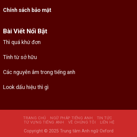
Chính sách bảo mật
Bài Viết Nổi Bật
Thì quá khứ đơn
Tính từ sở hữu
Các nguyên âm trong tiếng anh
Look dấu hiệu thì gì
TRANG CHỦ
NGỮ PHÁP TIẾNG ANH
TIN TỨC
TỪ VỰNG TIẾNG ANH
VỀ CHÚNG TÔI
LIÊN HỆ
Copyright © 2025 Trung tâm Anh ngữ Oxford