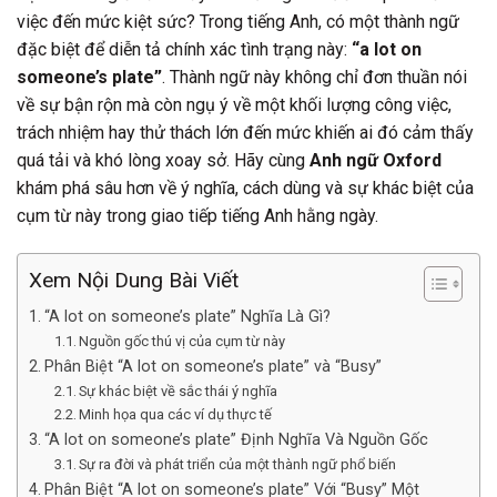
việc đến mức kiệt sức? Trong tiếng Anh, có một thành ngữ
đặc biệt để diễn tả chính xác tình trạng này:
“a lot on
someone’s plate”
. Thành ngữ này không chỉ đơn thuần nói
về sự bận rộn mà còn ngụ ý về một khối lượng công việc,
trách nhiệm hay thử thách lớn đến mức khiến ai đó cảm thấy
quá tải và khó lòng xoay sở. Hãy cùng
Anh ngữ Oxford
khám phá sâu hơn về ý nghĩa, cách dùng và sự khác biệt của
cụm từ này trong giao tiếp tiếng Anh hằng ngày.
Xem Nội Dung Bài Viết
“A lot on someone’s plate” Nghĩa Là Gì?
Nguồn gốc thú vị của cụm từ này
Phân Biệt “A lot on someone’s plate” và “Busy”
Sự khác biệt về sắc thái ý nghĩa
Minh họa qua các ví dụ thực tế
“A lot on someone’s plate” Định Nghĩa Và Nguồn Gốc
Sự ra đời và phát triển của một thành ngữ phổ biến
Phân Biệt “A lot on someone’s plate” Với “Busy” Một