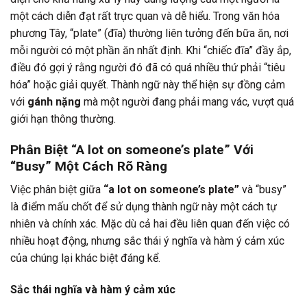
một cách diễn đạt rất trực quan và dễ hiểu. Trong văn hóa
phương Tây, “plate” (đĩa) thường liên tưởng đến bữa ăn, nơi
mỗi người có một phần ăn nhất định. Khi “chiếc đĩa” đầy ắp,
điều đó gợi ý rằng người đó đã có quá nhiều thứ phải “tiêu
hóa” hoặc giải quyết. Thành ngữ này thể hiện sự đồng cảm
với
gánh nặng
mà một người đang phải mang vác, vượt quá
giới hạn thông thường.
Phân Biệt “A lot on someone’s plate” Với
“Busy” Một Cách Rõ Ràng
Việc phân biệt giữa
“a lot on someone’s plate”
và “busy”
là điểm mấu chốt để sử dụng thành ngữ này một cách tự
nhiên và chính xác. Mặc dù cả hai đều liên quan đến việc có
nhiều hoạt động, nhưng sắc thái ý nghĩa và hàm ý cảm xúc
của chúng lại khác biệt đáng kể.
Sắc thái nghĩa và hàm ý cảm xúc