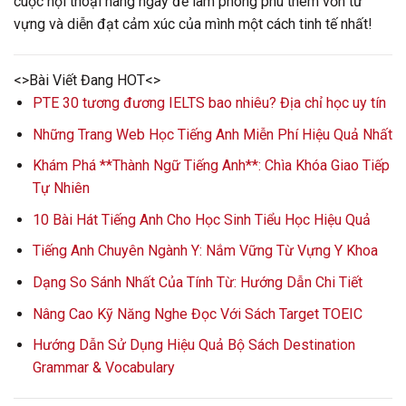
cuộc hội thoại hàng ngày để làm phong phú thêm vốn từ
vựng và diễn đạt cảm xúc của mình một cách tinh tế nhất!
<>Bài Viết Đang HOT<>
PTE 30 tương đương IELTS bao nhiêu? Địa chỉ học uy tín
Những Trang Web Học Tiếng Anh Miễn Phí Hiệu Quả Nhất
Khám Phá **Thành Ngữ Tiếng Anh**: Chìa Khóa Giao Tiếp
Tự Nhiên
10 Bài Hát Tiếng Anh Cho Học Sinh Tiểu Học Hiệu Quả
Tiếng Anh Chuyên Ngành Y: Nắm Vững Từ Vựng Y Khoa
Dạng So Sánh Nhất Của Tính Từ: Hướng Dẫn Chi Tiết
Nâng Cao Kỹ Năng Nghe Đọc Với Sách Target TOEIC
Hướng Dẫn Sử Dụng Hiệu Quả Bộ Sách Destination
Grammar & Vocabulary