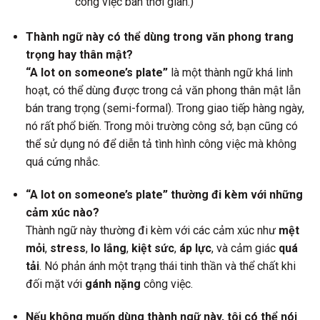
công việc bán thời gian.)
Thành ngữ này có thể dùng trong văn phong trang
trọng hay thân mật?
“A lot on someone’s plate”
là một thành ngữ khá linh
hoạt, có thể dùng được trong cả văn phong thân mật lẫn
bán trang trọng (semi-formal). Trong giao tiếp hàng ngày,
nó rất phổ biến. Trong môi trường công sở, bạn cũng có
thể sử dụng nó để diễn tả tình hình công việc mà không
quá cứng nhắc.
“A lot on someone’s plate” thường đi kèm với những
cảm xúc nào?
Thành ngữ này thường đi kèm với các cảm xúc như
mệt
mỏi
,
stress
,
lo lắng
,
kiệt sức
,
áp lực
, và cảm giác
quá
tải
. Nó phản ánh một trạng thái tinh thần và thể chất khi
đối mặt với
gánh nặng
công việc.
Nếu không muốn dùng thành ngữ này, tôi có thể nói