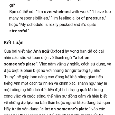
gì?
Bạn có thể nói: “I’m
overwhelmed
with work,” “I have too
many responsibilities,” “I’m feeling a lot of
pressure
,”
hoặc “My schedule is really packed and it’s quite
stressful
.”
Kết Luận
Qua bài viết này,
Anh ngữ Oxford
hy vọng bạn đã có cái
nhìn sâu sắc và toàn diện về thành ngữ
“a lot on
someone’s plate”
. Việc nắm vững ý nghĩa, cách sử dụng, và
đặc biệt là phân biệt nó với những từ ngữ tương tự như
“busy” sẽ giúp bạn nâng cao đáng kể khả năng giao tiếp
tiếng Anh một cách tự nhiên và chính xác. Thành ngữ này là
một công cụ hữu ích để diễn đạt tình trạng
quá tải
trong
công việc và cuộc sống, thể hiện sự đồng cảm và hiểu biết
về những
áp lực
mà bản thân hoặc người khác đang trải qua.
Hãy tự tin vận dụng
“a lot on someone’s plate”
vào các