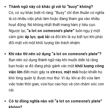
Thành ngữ này có khác gì với từ “busy” không?
Có, có sự khác biệt rõ ràng. “Busy” chỉ đơn thuần có nghĩa
là có nhiều việc phải làm hoặc đang tham gia vào nhiều
hoạt động. Nó không nhất thiết mang hàm ý tiêu cực.
Ngược lại,
“a lot on someone’s plate”
luôn ngụ ý một
cảm giác
áp lực
,
quá tải
và đôi khi là sự bất lực khi phải
đối mặt với một khối lượng lớn trách nhiệm.
Khi nào thì nên sử dụng “a lot on someone’s plate”?
Bạn nên sử dụng thành ngữ này khi muốn diễn tả rằng
bạn hoặc ai đó đang phải gánh vác một
khối lượng công
việc lớn
đến mức gây ra
stress
,
mệt mỏi
hoặc khiến họ
khó lòng quản lý được mọi thứ. Ví dụ: khi ai đó vừa làm
việc toàn thời gian, vừa học cao học và còn chăm sóc con
cái.
Có từ đồng nghĩa nào với “a lot on someone’s plate”
không?