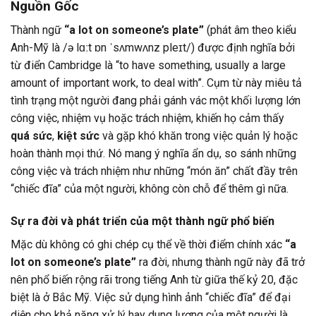
Nguồn Gốc
Thành ngữ
“a lot on someone’s plate”
(phát âm theo kiểu
Anh-Mỹ là /ə lɑːt ɒn ˈsʌmwʌnz pleɪt/) được định nghĩa bởi
từ điển Cambridge là “to have something, usually a large
amount of important work, to deal with”. Cụm từ này miêu tả
tình trạng một người đang phải gánh vác một khối lượng lớn
công việc, nhiệm vụ hoặc trách nhiệm, khiến họ cảm thấy
quá sức
,
kiệt sức
và gặp khó khăn trong việc quản lý hoặc
hoàn thành mọi thứ. Nó mang ý nghĩa ẩn dụ, so sánh những
công việc và trách nhiệm như những “món ăn” chất đầy trên
“chiếc đĩa” của một người, không còn chỗ để thêm gì nữa.
Sự ra đời và phát triển của một thành ngữ phổ biến
Mặc dù không có ghi chép cụ thể về thời điểm chính xác
“a
lot on someone’s plate”
ra đời, nhưng thành ngữ này đã trở
nên phổ biến rộng rãi trong tiếng Anh từ giữa thế kỷ 20, đặc
biệt là ở Bắc Mỹ. Việc sử dụng hình ảnh “chiếc đĩa” để đại
diện cho khả năng xử lý hay dung lượng của một người là