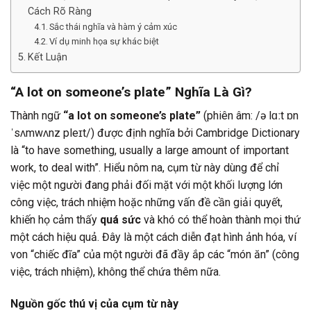
Cách Rõ Ràng
Sắc thái nghĩa và hàm ý cảm xúc
Ví dụ minh họa sự khác biệt
Kết Luận
“A lot on someone’s plate” Nghĩa Là Gì?
Thành ngữ
“a lot on someone’s plate”
(phiên âm: /ə lɑːt ɒn
ˈsʌmwʌnz pleɪt/) được định nghĩa bởi Cambridge Dictionary
là “to have something, usually a large amount of important
work, to deal with”. Hiểu nôm na, cụm từ này dùng để chỉ
việc một người đang phải đối mặt với một khối lượng lớn
công việc, trách nhiệm hoặc những vấn đề cần giải quyết,
khiến họ cảm thấy
quá sức
và khó có thể hoàn thành mọi thứ
một cách hiệu quả. Đây là một cách diễn đạt hình ảnh hóa, ví
von “chiếc đĩa” của một người đã đầy ắp các “món ăn” (công
việc, trách nhiệm), không thể chứa thêm nữa.
Nguồn gốc thú vị của cụm từ này