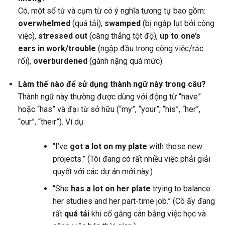
Có, một số từ và cụm từ có ý nghĩa tương tự bao gồm:
overwhelmed
(quá tải),
swamped
(bị ngập lụt bởi công
việc),
stressed out
(căng thẳng tột độ),
up to one’s
ears in work/trouble
(ngập đầu trong công việc/rắc
rối),
overburdened
(gánh nặng quá mức).
Làm thế nào để sử dụng thành ngữ này trong câu?
Thành ngữ này thường được dùng với động từ “have”
hoặc “has” và đại từ sở hữu (“my”, “your”, “his”, “her”,
“our”, “their”). Ví dụ:
“I’ve
got a lot on my plate
with these new
projects.” (Tôi đang có rất nhiều việc phải giải
quyết với các dự án mới này.)
“She
has a lot on her plate
trying to balance
her studies and her part-time job.” (Cô ấy đang
rất
quá tải
khi cố gắng cân bằng việc học và