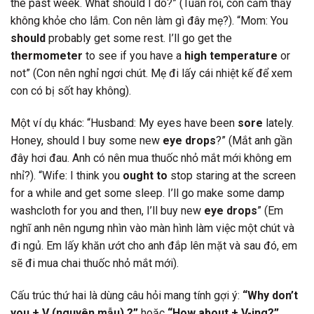
the past week. What should I do?” (Tuần rồi, con cảm thấy
không khỏe cho lắm. Con nên làm gì đây mẹ?). “Mom: You
should
probably get some rest. I’ll go get the
thermometer
to see if you have a
high temperature
or
not” (Con nên nghỉ ngơi chút. Mẹ đi lấy cái nhiệt kế để xem
con có bị sốt hay không).
Một ví dụ khác: “Husband: My eyes have been
sore
lately.
Honey, should I buy some new
eye drops
?” (Mắt anh gần
đây hơi đau. Anh có nên mua thuốc nhỏ mắt mới không em
nhỉ?). “Wife: I think you
ought to
stop staring at the screen
for a while and get some sleep. I’ll go make some damp
washcloth for you and then, I’ll buy new
eye drops
” (Em
nghĩ anh nên ngưng nhìn vào màn hình làm việc một chút và
đi ngủ. Em lấy khăn ướt cho anh đắp lên mặt và sau đó, em
sẽ đi mua chai thuốc nhỏ mắt mới).
Cấu trúc thứ hai là dùng câu hỏi mang tính gợi ý:
“Why don’t
you + V (nguyên mẫu) ?”
hoặc
“How about + V-ing?”
.