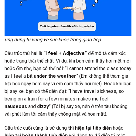
ung dung tu vung ve suc khoe trong giao tiep
Cấu trúc thứ hai là
“I feel + Adjective”
để mô tả cảm xúc
hoặc trạng thái thể chất. Ví dụ, khi bạn cảm thấy hơi mệt mỏi
hoặc ốm nhẹ, bạn có thể nói: “I cannot attend the class today
as I feel a bit
under the weather
” (Em không thể tham gia
lớp học ngày hôm nay vì em cảm thấy hơi mệt). Hoặc khi bạn
bị say xe, bạn có thể diễn đạt: “I have travel sickness, so
being on a train for a few minutes makes me feel
nauseous
and
dizzy
” (Tôi bị say xe, nên ở trên tàu khoảng
vài phút làm tôi cảm thấy chóng mặt và hoa mắt).
Cấu trúc cuối cùng là sử dụng
thì hiện tại tiếp diễn
hoặc
hiện tại hoàn thành tiếp diễn
với động từ để diễn tả một