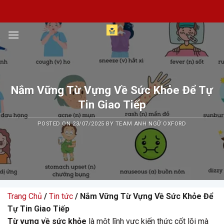
Skip
to
content
Nắm Vững Từ Vựng Về Sức Khỏe Để Tự
Tin Giao Tiếp
POSTED ON
23/07/2025
BY
TEAM ANH NGỮ OXFORD
Trang Chủ
/
Tin tức
/ Nắm Vững Từ Vựng Về Sức Khỏe Để
Tự Tin Giao Tiếp
Từ vựng về sức khỏe
là một lĩnh vực kiến thức cốt lõi mà