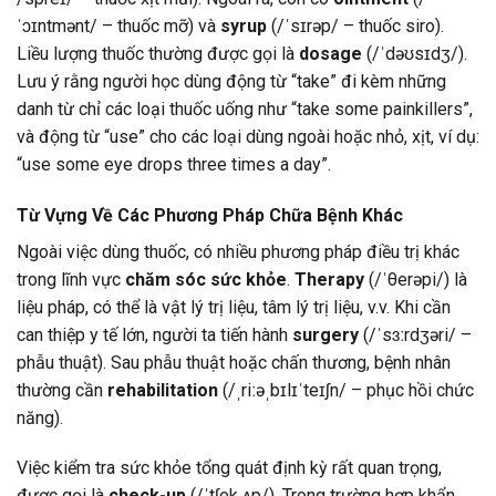
ˈɔɪntmənt/ – thuốc mỡ) và
syrup
(/ˈsɪrəp/ – thuốc siro).
Liều lượng thuốc thường được gọi là
dosage
(/ˈdəʊsɪdʒ/).
Lưu ý rằng người học dùng động từ “take” đi kèm những
danh từ chỉ các loại thuốc uống như “take some painkillers”,
và động từ “use” cho các loại dùng ngoài hoặc nhỏ, xịt, ví dụ:
“use some eye drops three times a day”.
Từ Vựng Về Các Phương Pháp Chữa Bệnh Khác
Ngoài việc dùng thuốc, có nhiều phương pháp điều trị khác
trong lĩnh vực
chăm sóc sức khỏe
.
Therapy
(/ˈθerəpi/) là
liệu pháp, có thể là vật lý trị liệu, tâm lý trị liệu, v.v. Khi cần
can thiệp y tế lớn, người ta tiến hành
surgery
(/ˈsɜːrdʒəri/ –
phẫu thuật). Sau phẫu thuật hoặc chấn thương, bệnh nhân
thường cần
rehabilitation
(/ˌriːəˌbɪlɪˈteɪʃn/ – phục hồi chức
năng).
Việc kiểm tra sức khỏe tổng quát định kỳ rất quan trọng,
được gọi là
check-up
(/ˈtʃek ʌp/). Trong trường hợp khẩn