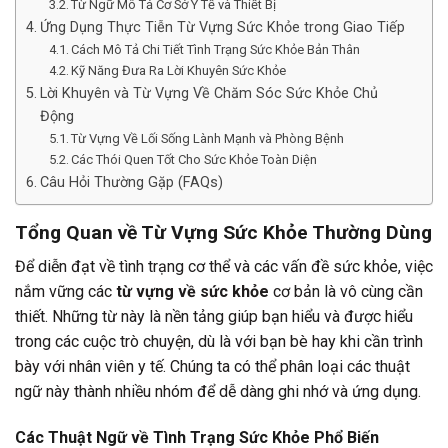
Từ Ngữ Mô Tả Cơ Sở Y Tế và Thiết Bị
Ứng Dụng Thực Tiễn Từ Vựng Sức Khỏe trong Giao Tiếp
Cách Mô Tả Chi Tiết Tình Trạng Sức Khỏe Bản Thân
Kỹ Năng Đưa Ra Lời Khuyên Sức Khỏe
Lời Khuyên và Từ Vựng Về Chăm Sóc Sức Khỏe Chủ
Động
Từ Vựng Về Lối Sống Lành Mạnh và Phòng Bệnh
Các Thói Quen Tốt Cho Sức Khỏe Toàn Diện
Câu Hỏi Thường Gặp (FAQs)
Tổng Quan về Từ Vựng Sức Khỏe Thường Dùng
Để diễn đạt về tình trạng cơ thể và các vấn đề sức khỏe, việc
nắm vững các
từ vựng về sức khỏe
cơ bản là vô cùng cần
thiết. Những từ này là nền tảng giúp bạn hiểu và được hiểu
trong các cuộc trò chuyện, dù là với bạn bè hay khi cần trình
bày với nhân viên y tế. Chúng ta có thể phân loại các thuật
ngữ này thành nhiều nhóm để dễ dàng ghi nhớ và ứng dụng.
Các Thuật Ngữ về Tình Trạng Sức Khỏe Phổ Biến