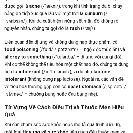
được gọi là
acne
(/ˈækni/), trong khi tình trạng da bị cháy
nắng do tiếp xúc quá lâu với mặt trời là
sunburn
(/
ˈsʌnbɜːrn/). Khi da xuất hiện những vết mẩn đỏ không rõ
nguyên nhân, chúng ta gọi đó là
rash
(/ræʃ/).
Liên quan đến dị ứng và không dung nạp thực phẩm, có
food poisoning
(/fuːd/ /ˈpɔɪzənɪŋ/ – ngộ độc thức ăn) và
allergy to something
(/ˈælərdʒi/ – dị ứng với cái gì đó).
Khi cơ thể không thể tiêu hóa một chất nào đó, chúng ta dùng
tính từ
intolerant
(/ɪnˈtɑːlərənt/), ví dụ như
lactose
intolerant
(không dung nạp lactose). Ngoài ra, các vấn đề
về tiêu hóa thường gặp còn có
upset stomach
(/ˌʌpˈset/ /
ˈstʌmək/ – chướng bụng hoặc đau bụng nhẹ).
Từ Vựng Về Cách Điều Trị và Thuốc Men Hiệu
Quả
Khi cần chăm sóc sức khỏe hoặc mô tả quá trình điều trị,
một loạt
từ vựng về sức khỏe
liên quan đến thuốc men và