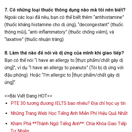
7. Có những loại thuốc thông dụng nào mà tôi nên biết?
Ngoài các loại đã nêu, bạn có thể biết thêm “antihistamine”
(thuốc kháng histamine cho dị ứng), “decongestant” (thuốc
thông mũi), “anti-inflammatory” (thuốc chống viêm), và
“laxative” (thuốc nhuận tràng).
8. Làm thế nào để nói về dị ứng của mình khi giao tiếp?
Bạn có thể nói “I have an allergy to [thực phẩm/chất gây dị
ứng]”, ví dụ “I have an allergy to peanuts” (Tôi bị dị ứng với
đậu phộng). Hoặc “I’m allergic to [thực phẩm/chất gây dị
ứng]”.
<>Bài Viết Đang HOT<>
PTE 30 tương đương IELTS bao nhiêu? Địa chỉ học uy tín
Những Trang Web Học Tiếng Anh Miễn Phí Hiệu Quả Nhất
Khám Phá **Thành Ngữ Tiếng Anh**: Chìa Khóa Giao Tiếp
Tự Nhiên