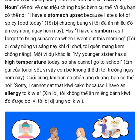
Noun”
để nói về các triệu chứng hoặc bệnh cụ thể. Ví dụ, bạn
có thể nói: “I have a
stomach upset
because I ate a lot of
spicy food today” (Tôi bị chướng bụng vì tôi đã ăn nhiều đồ
ăn cay nóng ngày hôm nay). Hay “I have a
sunburn
as I
forgot to bring sunscreen when I went out this morning” (Tôi
bị cháy nắng vì sáng nay khi đi chơi, tôi quên mang kem
chống nắng). Một ví dụ khác là: “My younger sister has a
high temperature
today, so she cannot go to school” (Em
gái của tôi bị sốt, vì vậy con bé không thể đi tới trường ngày
hôm nay). Cuối cùng, khi bạn có phản ứng dị ứng, bạn có thể
nói: “Sorry, I cannot eat that kiwi cake because I have an
allergy
to kiwis” (Xin lỗi, tôi không thể ăn miếng bánh kiwi
đó được bởi vì tôi bị dị ứng với kiwi).