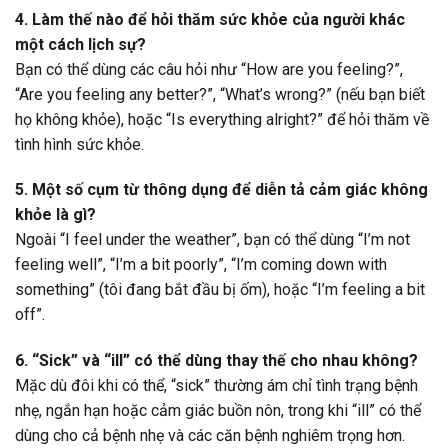
4. Làm thế nào để hỏi thăm sức khỏe của người khác
một cách lịch sự?
Bạn có thể dùng các câu hỏi như “How are you feeling?”,
“Are you feeling any better?”, “What’s wrong?” (nếu bạn biết
họ không khỏe), hoặc “Is everything alright?” để hỏi thăm về
tình hình sức khỏe.
5. Một số cụm từ thông dụng để diễn tả cảm giác không
khỏe là gì?
Ngoài “I feel under the weather”, bạn có thể dùng “I’m not
feeling well”, “I’m a bit poorly”, “I’m coming down with
something” (tôi đang bắt đầu bị ốm), hoặc “I’m feeling a bit
off”.
6. “Sick” và “ill” có thể dùng thay thế cho nhau không?
Mặc dù đôi khi có thể, “sick” thường ám chỉ tình trạng bệnh
nhẹ, ngắn hạn hoặc cảm giác buồn nôn, trong khi “ill” có thể
dùng cho cả bệnh nhẹ và các căn bệnh nghiêm trọng hơn.