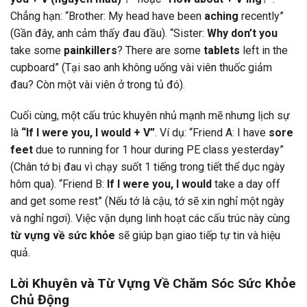
Chẳng hạn: “Brother: My head have been
aching
recently”
(Gần đây, anh cảm thấy đau đầu). “Sister:
Why don’t you
take some
painkillers
? There are some
tablets
left in the
cupboard” (Tại sao anh không uống vài viên thuốc giảm
đau? Còn một vài viên ở trong tủ đó).
Cuối cùng, một cấu trúc khuyên nhủ mạnh mẽ nhưng lịch sự
là
“If I were you, I would + V”
. Ví dụ: “Friend A: I have
sore
feet
due to running for 1 hour during PE class yesterday”
(Chân tớ bị đau vì chạy suốt 1 tiếng trong tiết thể dục ngày
hôm qua). “Friend B:
If I were you, I would
take a day off
and get some rest” (Nếu tớ là cậu, tớ sẽ xin nghỉ một ngày
và nghỉ ngơi). Việc vận dụng linh hoạt các cấu trúc này cùng
từ vựng về sức khỏe
sẽ giúp bạn giao tiếp tự tin và hiệu
quả.
Lời Khuyên và Từ Vựng Về Chăm Sóc Sức Khỏe
Chủ Động