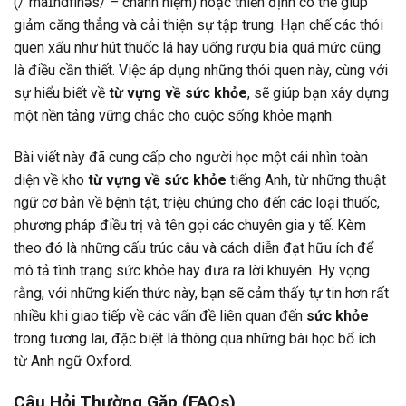
(/ˈmaɪndflnəs/ – chánh niệm) hoặc thiền định có thể giúp
giảm căng thẳng và cải thiện sự tập trung. Hạn chế các thói
quen xấu như hút thuốc lá hay uống rượu bia quá mức cũng
là điều cần thiết. Việc áp dụng những thói quen này, cùng với
sự hiểu biết về
từ vựng về sức khỏe
, sẽ giúp bạn xây dựng
một nền tảng vững chắc cho cuộc sống khỏe mạnh.
Bài viết này đã cung cấp cho người học một cái nhìn toàn
diện về kho
từ vựng về sức khỏe
tiếng Anh, từ những thuật
ngữ cơ bản về bệnh tật, triệu chứng cho đến các loại thuốc,
phương pháp điều trị và tên gọi các chuyên gia y tế. Kèm
theo đó là những cấu trúc câu và cách diễn đạt hữu ích để
mô tả tình trạng sức khỏe hay đưa ra lời khuyên. Hy vọng
rằng, với những kiến thức này, bạn sẽ cảm thấy tự tin hơn rất
nhiều khi giao tiếp về các vấn đề liên quan đến
sức khỏe
trong tương lai, đặc biệt là thông qua những bài học bổ ích
từ Anh ngữ Oxford.
Câu Hỏi Thường Gặp (FAQs)