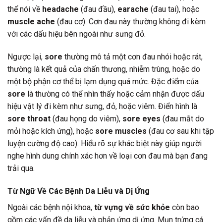
thể nói về
headache
(đau đầu),
earache
(đau tai), hoặc
muscle ache
(đau cơ). Cơn đau này thường không đi kèm
với các dấu hiệu bên ngoài như sưng đỏ.
Ngược lại,
sore
thường mô tả một cơn đau nhói hoặc rát,
thường là kết quả của chấn thương, nhiễm trùng, hoặc do
một bộ phận cơ thể bị lạm dụng quá mức. Đặc điểm của
sore
là thường có thể nhìn thấy hoặc cảm nhận được dấu
hiệu vật lý đi kèm như sưng, đỏ, hoặc viêm. Điển hình là
sore throat
(đau họng do viêm),
sore eyes
(đau mắt do
mỏi hoặc kích ứng), hoặc
sore muscles
(đau cơ sau khi tập
luyện cường độ cao). Hiểu rõ sự khác biệt này giúp người
nghe hình dung chính xác hơn về loại cơn đau mà bạn đang
trải qua.
Từ Ngữ Về Các Bệnh Da Liễu và Dị Ứng
Ngoài các bệnh nội khoa,
từ vựng về sức khỏe
còn bao
gồm các vấn đề da liễu và phản ứng dị ứng. Mụn trứng cá