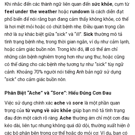
Khi nhắc đến các thành ngữ liên quan đến
sức khỏe
, cụm từ
feel under the weather
hoặc
rundown
là cách diễn đạt
phổ biến để nói rằng bạn đang cảm thấy không khỏe, có thể
là hơi mệt mỏi hoặc có chút bệnh nhẹ. Điều quan trọng cần
nhớ là sự khác biệt giữa “sick” và “ill”.
Sick
thường mô tả
tình trạng bệnh nhẹ, trong thời gian ngắn, ví dụ như cảm lạnh,
hoặc cảm giác buồn nôn. Trong khi đó,
ill
có thể ám chỉ
những căn bệnh nghiêm trọng hơn như ung thư, hoặc cũng
có thể dùng cho các bệnh nhẹ tương tự như “sick” tùy ngữ
cảnh. Khoảng 70% người nói tiếng Anh bản ngữ sử dụng
“sick” cho cảm giác buồn nôn.
Phân Biệt “Ache” và “Sore”: Hiểu Đúng Cơn Đau
Việc sử dụng chính xác
ache
và
sore
là một phần quan
trọng của
từ vựng về sức khỏe
giúp bạn mô tả tình trạng
đau đớn một cách rõ ràng.
Ache
thường ám chỉ một cơn đau
kéo dài, liên tục nhưng không quá dữ dội, thường xuất hiện ở
các bộ phận bên trong cơ thể hoặc do mỏi cơ. Ví dụ, bạn có