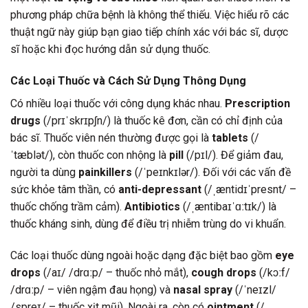
phương pháp chữa bệnh là không thể thiếu. Việc hiểu rõ các
thuật ngữ này giúp bạn giao tiếp chính xác với bác sĩ, dược
sĩ hoặc khi đọc hướng dẫn sử dụng thuốc.
Các Loại Thuốc và Cách Sử Dụng Thông Dụng
Có nhiều loại thuốc với công dụng khác nhau.
Prescription
drugs
(/prɪˈskrɪpʃn/) là thuốc kê đơn, cần có chỉ định của
bác sĩ. Thuốc viên nén thường được gọi là
tablets
(/
ˈtæblət/), còn thuốc con nhộng là
pill
(/pɪl/). Để giảm đau,
người ta dùng
painkillers
(/ˈpeɪnkɪlər/). Đối với các vấn đề
sức khỏe tâm thần, có
anti-depressant
(/ˌæntidɪˈpresnt/ –
thuốc chống trầm cảm).
Antibiotics
(/ˌæntibaɪˈɑːtɪk/) là
thuốc kháng sinh, dùng để điều trị nhiễm trùng do vi khuẩn.
Các loại thuốc dùng ngoài hoặc dạng đặc biệt bao gồm
eye
drops
(/aɪ/ /drɑːp/ – thuốc nhỏ mắt),
cough drops
(/kɔːf/
/drɑːp/ – viên ngậm đau họng) và
nasal spray
(/ˈneɪzl/
/spreɪ/ – thuốc xịt mũi). Ngoài ra, còn có
ointment
(/