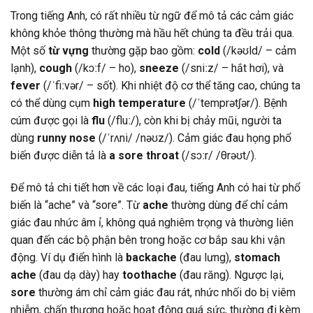
Trong tiếng Anh, có rất nhiều từ ngữ để mô tả các cảm giác
không khỏe thông thường mà hầu hết chúng ta đều trải qua.
Một số
từ vựng
thường gặp bao gồm:
cold
(/kəʊld/ – cảm
lạnh),
cough
(/kɔːf/ – ho),
sneeze
(/sniːz/ – hắt hơi), và
fever
(/ˈfiːvər/ – sốt). Khi nhiệt độ cơ thể tăng cao, chúng ta
có thể dùng cụm
high temperature
(/ˈtemprətʃər/). Bệnh
cúm được gọi là
flu
(/fluː/), còn khi bị chảy mũi, người ta
dùng
runny nose
(/ˈrʌni/ /nəʊz/). Cảm giác đau họng phổ
biến được diễn tả là
a sore throat
(/sɔːr/ /θrəʊt/).
Để mô tả chi tiết hơn về các loại đau, tiếng Anh có hai từ phổ
biến là “ache” và “sore”. Từ
ache
thường dùng để chỉ cảm
giác đau nhức âm ỉ, không quá nghiêm trọng và thường liên
quan đến các bộ phận bên trong hoặc cơ bắp sau khi vận
động. Ví dụ điển hình là
backache
(đau lưng),
stomach
ache
(đau dạ dày) hay
toothache
(đau răng). Ngược lại,
sore
thường ám chỉ cảm giác đau rát, nhức nhối do bị viêm
nhiễm, chấn thương hoặc hoạt động quá sức, thường đi kèm