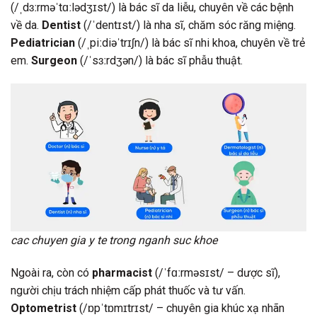
(/ˌdɜːrməˈtɑːlədʒɪst/) là bác sĩ da liễu, chuyên về các bệnh
về da.
Dentist
(/ˈdentɪst/) là nha sĩ, chăm sóc răng miệng.
Pediatrician
(/ˌpiːdiəˈtrɪʃn/) là bác sĩ nhi khoa, chuyên về trẻ
em.
Surgeon
(/ˈsɜːrdʒən/) là bác sĩ phẫu thuật.
cac chuyen gia y te trong nganh suc khoe
Ngoài ra, còn có
pharmacist
(/ˈfɑːrməsɪst/ – dược sĩ),
người chịu trách nhiệm cấp phát thuốc và tư vấn.
Optometrist
(/ɒpˈtɒmɪtrɪst/ – chuyên gia khúc xạ nhãn