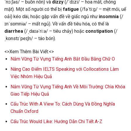
ˈnɔːʃəs/ – buồn nôn) và
dizzy
(/ˈdɪzi/ – hoa mắt, chóng
mặt). Một số người có thể bị
fatigue
(/fəˈtiːɡ/ – mệt mỏi, uể
oải) kéo dài, hoặc gặp vấn đề về giấc ngủ như
insomnia
(/
ɪnˈsɒmniə/ – mất ngủ). Về vấn đề tiêu hóa, có thể là
diarrhea
(/ˌdaɪəˈriːə/ – tiêu chảy) hoặc
constipation
(/
ˌkɒnstɪˈpeɪʃn/ – táo bón).
<>Xem Thêm Bài Viết:<>
Nắm Vững Từ Vựng Tiếng Anh Bắt Đầu Bằng Chữ O
Nâng Cao Điểm IELTS Speaking với Collocations Làm
Việc Nhóm Hiệu Quả
Nắm Vững Từ Vựng Tiếng Anh Về Môi Trường: Chìa Khóa
Giao Tiếp Hiệu Quả
Cấu Trúc With A View To: Cách Dùng Và Đồng Nghĩa
Chuẩn Oxford
Cấu Trúc Would Like: Hướng Dẫn Chi Tiết A-Z