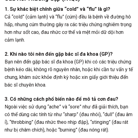
1. Sự khác biệt chính giữa “cold” và “flu” là gì?
Cả “cold” (cảm lạnh) và “flu” (cúm) đều là bệnh về đường hô
hấp, nhưng cúm thường gây ra các triệu chứng nghiêm trọng
hơn như sốt cao, đau nhức cơ thể và mệt mỏi dữ dội hơn
cảm lạnh.
2. Khi nào tôi nên đến gặp bác sĩ đa khoa (GP)?
Bạn nên đến gặp bác sĩ đa khoa (GP) khi có các triệu chứng
bệnh kéo dài, không rõ nguyên nhân, hoặc khi cần tư vấn y tế
chung, khám sức khỏe định kỳ hoặc xin giấy giới thiệu đến
bác sĩ chuyên khoa.
3. Có những cách phổ biến nào để mô tả cơn đau?
Ngoài việc sử dụng “ache” và “sore” như đã giải thích, bạn
có thể dùng các tính từ như “sharp” (đau nhói), “dull” (đau âm
ỉ), “throbbing” (đau nhức theo nhịp đập), “stinging” (đau rát
như bị châm chích), hoặc “burning” (đau nóng rát).