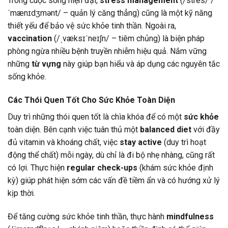
Trong cuộc sống hiện đại,
stress management
(/stres/ /
ˈmænɪdʒmənt/ – quản lý căng thẳng) cũng là một kỹ năng
thiết yếu để bảo vệ sức khỏe tinh thần. Ngoài ra,
vaccination
(/ˌvæksɪˈneɪʃn/ – tiêm chủng) là biện pháp
phòng ngừa nhiều bệnh truyền nhiễm hiệu quả. Nắm vững
những
từ vựng
này giúp bạn hiểu và áp dụng các nguyên tắc
sống khỏe.
Các Thói Quen Tốt Cho Sức Khỏe Toàn Diện
Duy trì những thói quen tốt là chìa khóa để có một
sức khỏe
toàn diện. Bên cạnh việc tuân thủ một
balanced diet
với đầy
đủ vitamin và khoáng chất, việc
stay active
(duy trì hoạt
động thể chất) mỗi ngày, dù chỉ là đi bộ nhẹ nhàng, cũng rất
có lợi. Thực hiện
regular check-ups
(khám sức khỏe định
kỳ) giúp phát hiện sớm các vấn đề tiềm ẩn và có hướng xử lý
kịp thời.
Để tăng cường sức khỏe tinh thần, thực hành
mindfulness