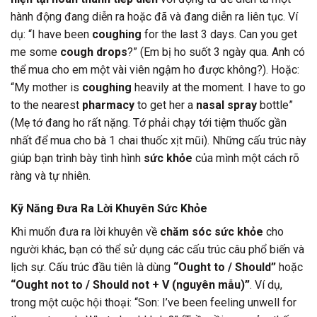
hành động đang diễn ra hoặc đã và đang diễn ra liên tục. Ví
dụ: “I have been
coughing
for the last 3 days. Can you get
me some
cough drops
?” (Em bị ho suốt 3 ngày qua. Anh có
thể mua cho em một vài viên ngậm ho được không?). Hoặc:
“My mother is
coughing
heavily at the moment. I have to go
to the nearest
pharmacy
to get her a
nasal spray
bottle”
(Mẹ tớ đang ho rất nặng. Tớ phải chạy tới tiệm thuốc gần
nhất để mua cho bà 1 chai thuốc xịt mũi). Những cấu trúc này
giúp bạn trình bày tình hình
sức khỏe
của mình một cách rõ
ràng và tự nhiên.
Kỹ Năng Đưa Ra Lời Khuyên Sức Khỏe
Khi muốn đưa ra lời khuyên về
chăm sóc sức khỏe
cho
người khác, bạn có thể sử dụng các cấu trúc câu phổ biến và
lịch sự. Cấu trúc đầu tiên là dùng
“Ought to / Should”
hoặc
“Ought not to / Should not + V (nguyên mẫu)”
. Ví dụ,
trong một cuộc hội thoại: “Son: I’ve been feeling unwell for