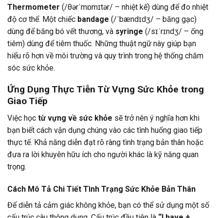
Thermometer
(/θərˈmɒmɪtər/ – nhiệt kế) dùng để đo nhiệt
độ cơ thể. Một chiếc
bandage
(/ˈbændɪdʒ/ – băng gạc)
dùng để băng bó vết thương, và
syringe
(/sɪˈrɪndʒ/ – ống
tiêm) dùng để tiêm thuốc. Những thuật ngữ này giúp bạn
hiểu rõ hơn về môi trường và quy trình trong hệ thống chăm
sóc sức khỏe.
Ứng Dụng Thực Tiễn Từ Vựng Sức Khỏe trong
Giao Tiếp
Việc học
từ vựng về sức khỏe
sẽ trở nên ý nghĩa hơn khi
bạn biết cách vận dụng chúng vào các tình huống giao tiếp
thực tế. Khả năng diễn đạt rõ ràng tình trạng bản thân hoặc
đưa ra lời khuyên hữu ích cho người khác là kỹ năng quan
trọng.
Cách Mô Tả Chi Tiết Tình Trạng Sức Khỏe Bản Thân
Để diễn tả cảm giác không khỏe, bạn có thể sử dụng một số
cấu trúc câu thông dụng. Cấu trúc đầu tiên là
“I have +