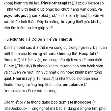
khoa) kiểm tra thị lực.
Physiotherapist
(/ˌfɪzioʊˈθerəpɪst/
– nhà vật lý trị liệu) giúp phục hồi chức năng vận động, và
psychologist
(/saɪˈkɒlədʒɪst/ – nhà tâm lý học) tư vấn về
sức khỏe tinh thần. Đây là những
từ vựng
thiết yếu khi bạn
cần tìm kiếm sự trợ giúp y tế.
Từ Ngữ Mô Tả Cơ Sở Y Tế và Thiết Bị
Để nhận biết các địa điểm và công cụ trong ngành y, bạn cần
biết thêm các
từ vựng về sức khỏe
cụ thể.
Hospital
(/
ˈhɒspɪtl/) là bệnh viện, nơi cung cấp dịch vụ y tế toàn diện.
Clinic
(/ˈklɪnɪk/) là phòng khám, thường nhỏ hơn bệnh viện
và chuyên về một lĩnh vực nhất định hoặc khám bệnh tổng
quát.
Pharmacy
(/ˈfɑːrməsi/) là nhà thuốc, nơi bạn mua
thuốc. Trong trường hợp khẩn cấp,
ambulance
(/
ˈæmbjələns/) là xe cứu thương.
Các thiết bị y tế thông dụng bao gồm
stethoscope
(/
ˈsteθəskoʊp/ – ống nghe) mà bác sĩ dùng để nghe tim, phổi.