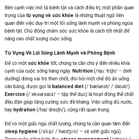
Bên cạnh việc mô tả bệnh tật và cách điều trị, một phần quan
trọng của
từ vựng về sức khỏe
là những thuật ngữ liên
quan đến việc duy trì một lối sống lành mạnh và phòng ngừa
bệnh tật. Chủ động chăm sóc sức khỏe là cách tốt nhất để
nâng cao chất lượng cuộc sống.
Từ Vựng Về Lối Sống Lành Mạnh và Phòng Bệnh
Để có một
sức khỏe
tốt, chúng ta cần chú ý đến nhiều khía
cạnh của cuộc sống hàng ngày.
Nutrition
(/njuːˈtrɪʃn/ – dinh
dưỡng) đóng vai trò then chốt, đòi hỏi một chế độ ăn uống
cân bằng, được gọi là
balanced diet
(/ˈbælənst/ /ˈdaɪət/).
Exercise
(/ˈeksərsaɪz/ – tập thể dục) là hoạt động thể chất
đều đặn giúp tăng cường sức đề kháng. Việc uống đủ nước,
hay
hydration
(/haɪˈdreɪʃn/), cũng rất quan trọng.
Để có một giấc ngủ chất lượng, chúng ta cần quan tâm đến
sleep hygiene
(/sliːp/ /ˈhaɪdʒiːn/ – vệ sinh giấc ngủ).