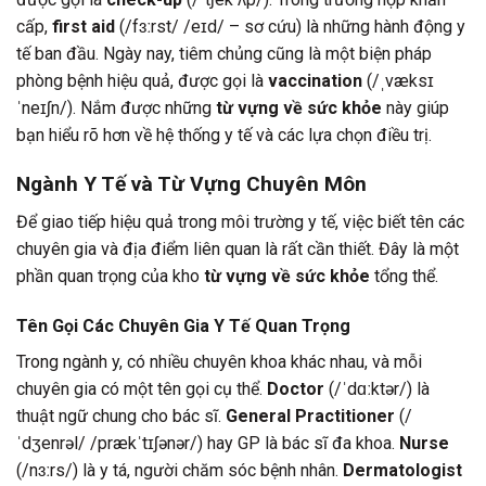
cấp,
first aid
(/fɜːrst/ /eɪd/ – sơ cứu) là những hành động y
tế ban đầu. Ngày nay, tiêm chủng cũng là một biện pháp
phòng bệnh hiệu quả, được gọi là
vaccination
(/ˌvæksɪ
ˈneɪʃn/). Nắm được những
từ vựng về sức khỏe
này giúp
bạn hiểu rõ hơn về hệ thống y tế và các lựa chọn điều trị.
Ngành Y Tế và Từ Vựng Chuyên Môn
Để giao tiếp hiệu quả trong môi trường y tế, việc biết tên các
chuyên gia và địa điểm liên quan là rất cần thiết. Đây là một
phần quan trọng của kho
từ vựng về sức khỏe
tổng thể.
Tên Gọi Các Chuyên Gia Y Tế Quan Trọng
Trong ngành y, có nhiều chuyên khoa khác nhau, và mỗi
chuyên gia có một tên gọi cụ thể.
Doctor
(/ˈdɑːktər/) là
thuật ngữ chung cho bác sĩ.
General Practitioner
(/
ˈdʒenrəl/ /prækˈtɪʃənər/) hay GP là bác sĩ đa khoa.
Nurse
(/nɜːrs/) là y tá, người chăm sóc bệnh nhân.
Dermatologist