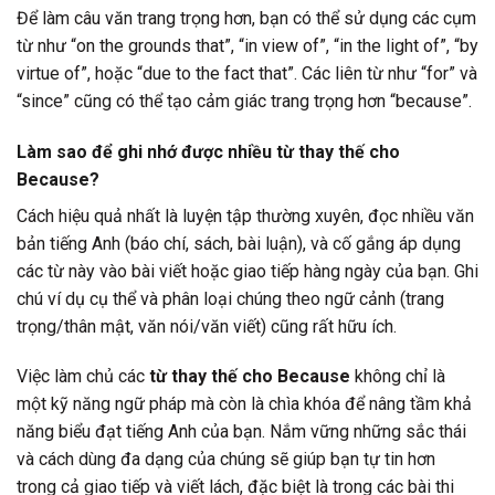
Để làm câu văn trang trọng hơn, bạn có thể sử dụng các cụm
từ như “on the grounds that”, “in view of”, “in the light of”, “by
virtue of”, hoặc “due to the fact that”. Các liên từ như “for” và
“since” cũng có thể tạo cảm giác trang trọng hơn “because”.
Làm sao để ghi nhớ được nhiều
từ thay thế cho
Because
?
Cách hiệu quả nhất là luyện tập thường xuyên, đọc nhiều văn
bản tiếng Anh (báo chí, sách, bài luận), và cố gắng áp dụng
các từ này vào bài viết hoặc giao tiếp hàng ngày của bạn. Ghi
chú ví dụ cụ thể và phân loại chúng theo ngữ cảnh (trang
trọng/thân mật, văn nói/văn viết) cũng rất hữu ích.
Việc làm chủ các
từ thay thế cho Because
không chỉ là
một kỹ năng ngữ pháp mà còn là chìa khóa để nâng tầm khả
năng biểu đạt tiếng Anh của bạn. Nắm vững những sắc thái
và cách dùng đa dạng của chúng sẽ giúp bạn tự tin hơn
trong cả giao tiếp và viết lách, đặc biệt là trong các bài thi