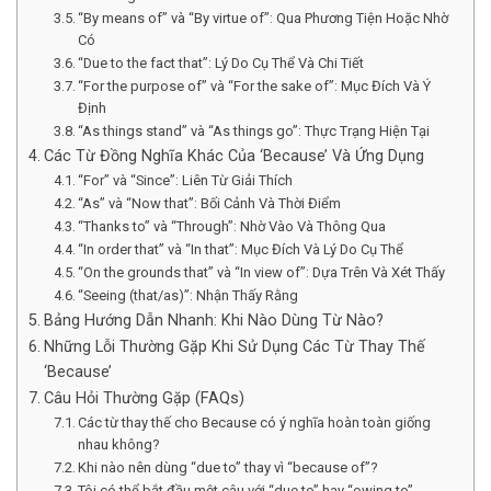
“By means of” và “By virtue of”: Qua Phương Tiện Hoặc Nhờ
Có
“Due to the fact that”: Lý Do Cụ Thể Và Chi Tiết
“For the purpose of” và “For the sake of”: Mục Đích Và Ý
Định
“As things stand” và “As things go”: Thực Trạng Hiện Tại
Các Từ Đồng Nghĩa Khác Của ‘Because’ Và Ứng Dụng
“For” và “Since”: Liên Từ Giải Thích
“As” và “Now that”: Bối Cảnh Và Thời Điểm
“Thanks to” và “Through”: Nhờ Vào Và Thông Qua
“In order that” và “In that”: Mục Đích Và Lý Do Cụ Thể
“On the grounds that” và “In view of”: Dựa Trên Và Xét Thấy
“Seeing (that/as)”: Nhận Thấy Rằng
Bảng Hướng Dẫn Nhanh: Khi Nào Dùng Từ Nào?
Những Lỗi Thường Gặp Khi Sử Dụng Các Từ Thay Thế
‘Because’
Câu Hỏi Thường Gặp (FAQs)
Các từ thay thế cho Because có ý nghĩa hoàn toàn giống
nhau không?
Khi nào nên dùng “due to” thay vì “because of”?
Tôi có thể bắt đầu một câu với “due to” hay “owing to”