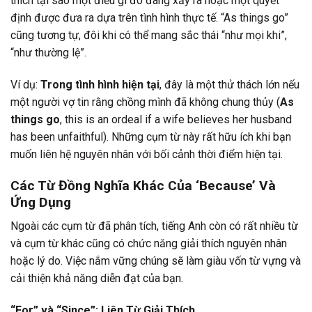
thích tại sao một điều gì đó đang xảy ra hoặc một quyết
định được đưa ra dựa trên tình hình thực tế. “As things go”
cũng tương tự, đôi khi có thể mang sắc thái “như mọi khi”,
“như thường lệ”.
Ví dụ:
Trong tình hình hiện tại
, đây là một thử thách lớn nếu
một người vợ tin rằng chồng mình đã không chung thủy (
As
things go
, this is an ordeal if a wife believes her husband
has been unfaithful). Những cụm từ này rất hữu ích khi bạn
muốn liên hệ nguyên nhân với bối cảnh thời điểm hiện tại.
Các Từ Đồng Nghĩa Khác Của ‘Because’ Và
Ứng Dụng
Ngoài các cụm từ đã phân tích, tiếng Anh còn có rất nhiều từ
và cụm từ khác cũng có chức năng giải thích nguyên nhân
hoặc lý do. Việc nắm vững chúng sẽ làm giàu vốn từ vựng và
cải thiện khả năng diễn đạt của bạn.
“For” và “Since”: Liên Từ Giải Thích