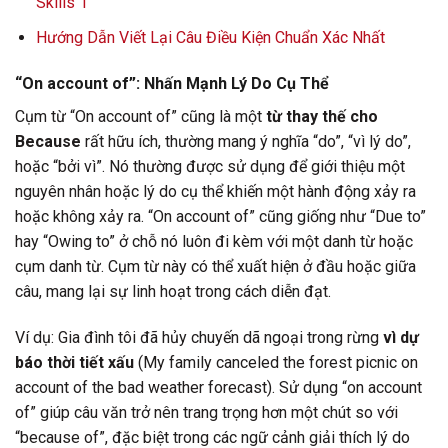
Skills 1
Hướng Dẫn Viết Lại Câu Điều Kiện Chuẩn Xác Nhất
“On account of”: Nhấn Mạnh Lý Do Cụ Thể
Cụm từ “On account of” cũng là một
từ thay thế cho
Because
rất hữu ích, thường mang ý nghĩa “do”, “vì lý do”,
hoặc “bởi vì”. Nó thường được sử dụng để giới thiệu một
nguyên nhân hoặc lý do cụ thể khiến một hành động xảy ra
hoặc không xảy ra. “On account of” cũng giống như “Due to”
hay “Owing to” ở chỗ nó luôn đi kèm với một danh từ hoặc
cụm danh từ. Cụm từ này có thể xuất hiện ở đầu hoặc giữa
câu, mang lại sự linh hoạt trong cách diễn đạt.
Ví dụ: Gia đình tôi đã hủy chuyến dã ngoại trong rừng
vì dự
báo thời tiết xấu
(My family canceled the forest picnic on
account of the bad weather forecast). Sử dụng “on account
of” giúp câu văn trở nên trang trọng hơn một chút so với
“because of”, đặc biệt trong các ngữ cảnh giải thích lý do