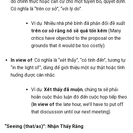
do chính thức hoặc căn cứ cho một tuyên bố, quyết định.
Có nghĩa là “trên cơ sở”, “với lý do”.
Ví dụ: Nhiều nhà phê bình đã phản đối đề xuất
trên cơ sở rằng nó sẽ quá tốn kém
(Many
critics have objected to the proposal on the
grounds that it would be too costly).
In view of
: Có nghĩa là “xét thấy”, “có tính đến”, tương tự
“in the light of”, dùng để giới thiệu một sự thật hoặc tình
huống được cân nhắc.
Ví dụ:
Xét thấy đã muộn
, chúng ta sẽ phải
hoãn cuộc thảo luận đó đến cuộc họp tiếp theo
(
In view of
the late hour, we’ll have to put off
that discussion until our next meeting).
“Seeing (that/as)”: Nhận Thấy Rằng