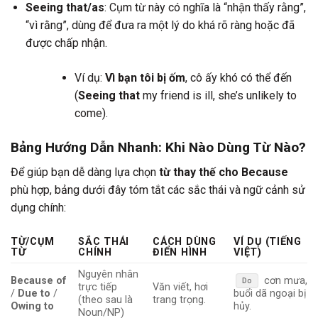
Seeing that/as
: Cụm từ này có nghĩa là “nhận thấy rằng”,
“vì rằng”, dùng để đưa ra một lý do khá rõ ràng hoặc đã
được chấp nhận.
Ví dụ:
Vì bạn tôi bị ốm
, cô ấy khó có thể đến
(
Seeing that
my friend is ill, she’s unlikely to
come).
Bảng Hướng Dẫn Nhanh: Khi Nào Dùng Từ Nào?
Để giúp bạn dễ dàng lựa chọn
từ thay thế cho Because
phù hợp, bảng dưới đây tóm tắt các sắc thái và ngữ cảnh sử
dụng chính:
TỪ/CỤM
SẮC THÁI
CÁCH DÙNG
VÍ DỤ (TIẾNG
TỪ
CHÍNH
ĐIỂN HÌNH
VIỆT)
Nguyên nhân
Because of
cơn mưa,
Do
trực tiếp
Văn viết, hơi
/
Due to
/
buổi dã ngoại bị
(theo sau là
trang trọng.
Owing to
hủy.
Noun/NP)