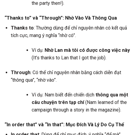
the party then!).
“Thanks to” và “Through”: Nhờ Vào Và Thông Qua
Thanks to
: Thường dùng để chỉ nguyên nhân có kết quả
tích cực, mang ý nghĩa “nhờ có”.
Ví dụ:
Nhờ Lan mà tôi có được công việc này
(It’s thanks to Lan that I got the job).
Through
: Có thể chỉ nguyên nhân bằng cách diễn đạt
“thông qua”, “nhờ vào”.
Ví dụ: Nam biết đến chiến dịch
thông qua một
câu chuyện trên tạp chí
(Nam learned of the
campaign through a story in the magazine).
“In order that” và “In that”: Mục Đích Và Lý Do Cụ Thể
In order that
: Dùng để chỉ mục đích, ý nghĩa “để mà”,