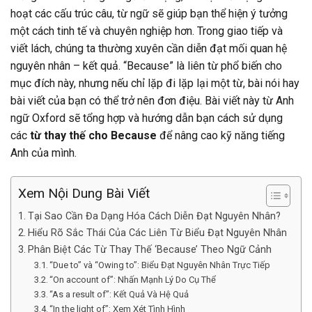
hoạt các cấu trúc câu, từ ngữ sẽ giúp bạn thể hiện ý tưởng
một cách tinh tế và chuyên nghiệp hơn. Trong giao tiếp và
viết lách, chúng ta thường xuyên cần diễn đạt mối quan hệ
nguyên nhân – kết quả. “Because” là liên từ phổ biến cho
mục đích này, nhưng nếu chỉ lặp đi lặp lại một từ, bài nói hay
bài viết của bạn có thể trở nên đơn điệu. Bài viết này từ Anh
ngữ Oxford sẽ tổng hợp và hướng dẫn bạn cách sử dụng
các
từ thay thế cho Because
để nâng cao kỹ năng tiếng
Anh của mình.
Xem Nội Dung Bài Viết
Tại Sao Cần Đa Dạng Hóa Cách Diễn Đạt Nguyên Nhân?
Hiểu Rõ Sắc Thái Của Các Liên Từ Biểu Đạt Nguyên Nhân
Phân Biệt Các Từ Thay Thế ‘Because’ Theo Ngữ Cảnh
“Due to” và “Owing to”: Biểu Đạt Nguyên Nhân Trực Tiếp
“On account of”: Nhấn Mạnh Lý Do Cụ Thể
“As a result of”: Kết Quả Và Hệ Quả
“In the light of”: Xem Xét Tình Hình