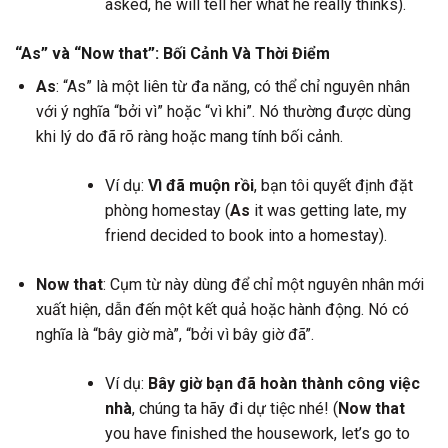
asked, he will tell her what he really thinks).
“As” và “Now that”: Bối Cảnh Và Thời Điểm
As
: “As” là một liên từ đa năng, có thể chỉ nguyên nhân
với ý nghĩa “bởi vì” hoặc “vì khi”. Nó thường được dùng
khi lý do đã rõ ràng hoặc mang tính bối cảnh.
Ví dụ:
Vì đã muộn rồi
, bạn tôi quyết định đặt
phòng homestay (
As
it was getting late, my
friend decided to book into a homestay).
Now that
: Cụm từ này dùng để chỉ một nguyên nhân mới
xuất hiện, dẫn đến một kết quả hoặc hành động. Nó có
nghĩa là “bây giờ mà”, “bởi vì bây giờ đã”.
Ví dụ:
Bây giờ bạn đã hoàn thành công việc
nhà
, chúng ta hãy đi dự tiệc nhé! (
Now that
you have finished the housework, let’s go to