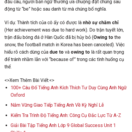
đầu câu, người bản ngữ thường ưa chuộng đặt chúng sau
động từ “be” hoặc sau danh từ mà chúng bổ nghĩa.
Ví dụ: Thành tích của cô ấy có được là
nhờ sự chăm chỉ
(Her achievement was due to hard work). Do trận tuyết lớn,
trận đấu bóng đá ở Hàn Quốc đã bị hủy bỏ (
Owing to
the
snow, the football match in Korea has been canceled). Việc
hiểu rõ cách dùng của
due to
và
owing to
là rất quan trọng
để tránh nhầm lẫn với “because of” trong các tình huống cụ
thể.
<>Xem Thêm Bài Viết:<>
100+ Câu Đố Tiếng Anh Kích Thích Tư Duy Cùng Anh Ngữ
Oxford
Nắm Vững Giao Tiếp Tiếng Anh Về Kỳ Nghỉ Lễ
Kiểm Tra Trình Độ Tiếng Anh: Công Cụ Đắc Lực Từ A-Z
Giải Bài Tập Tiếng Anh Lớp 9 Global Success Unit 1