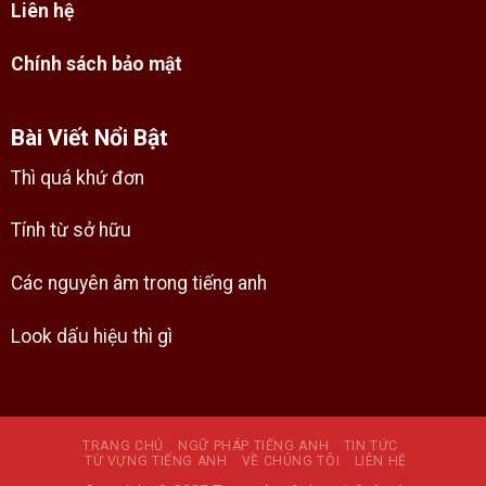
Liên hệ
Chính sách bảo mật
Bài Viết Nổi Bật
Thì quá khứ đơn
Tính từ sở hữu
Các nguyên âm trong tiếng anh
Look dấu hiệu thì gì
TRANG CHỦ
NGỮ PHÁP TIẾNG ANH
TIN TỨC
TỪ VỰNG TIẾNG ANH
VỀ CHÚNG TÔI
LIÊN HỆ