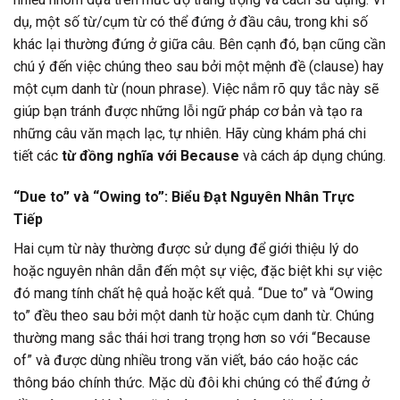
dụ, một số từ/cụm từ có thể đứng ở đầu câu, trong khi số
khác lại thường đứng ở giữa câu. Bên cạnh đó, bạn cũng cần
chú ý đến việc chúng theo sau bởi một mệnh đề (clause) hay
một cụm danh từ (noun phrase). Việc nắm rõ quy tắc này sẽ
giúp bạn tránh được những lỗi ngữ pháp cơ bản và tạo ra
những câu văn mạch lạc, tự nhiên. Hãy cùng khám phá chi
tiết các
từ đồng nghĩa với Because
và cách áp dụng chúng.
“Due to” và “Owing to”: Biểu Đạt Nguyên Nhân Trực
Tiếp
Hai cụm từ này thường được sử dụng để giới thiệu lý do
hoặc nguyên nhân dẫn đến một sự việc, đặc biệt khi sự việc
đó mang tính chất hệ quả hoặc kết quả. “Due to” và “Owing
to” đều theo sau bởi một danh từ hoặc cụm danh từ. Chúng
thường mang sắc thái hơi trang trọng hơn so với “Because
of” và được dùng nhiều trong văn viết, báo cáo hoặc các
thông báo chính thức. Mặc dù đôi khi chúng có thể đứng ở