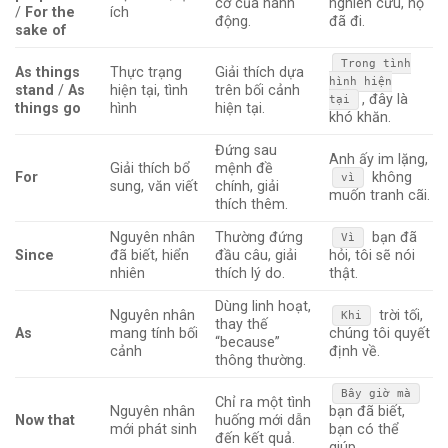
cơ của hành
nghiên cứu, họ
/
For the
ích
động.
đã đi.
sake of
Trong tình
As things
Thực trạng
Giải thích dựa
hình hiện
stand
/
As
hiện tại, tình
trên bối cảnh
, đây là
tại
things go
hình
hiện tại.
khó khăn.
Đứng sau
Anh ấy im lặng,
Giải thích bổ
mệnh đề
For
không
vì
sung, văn viết
chính, giải
muốn tranh cãi.
thích thêm.
Nguyên nhân
Thường đứng
bạn đã
Vì
Since
đã biết, hiển
đầu câu, giải
hỏi, tôi sẽ nói
nhiên
thích lý do.
thật.
Dùng linh hoạt,
Nguyên nhân
trời tối,
Khi
thay thế
As
mang tính bối
chúng tôi quyết
“because”
cảnh
định về.
thông thường.
Bây giờ mà
Chỉ ra một tình
Nguyên nhân
bạn đã biết,
Now that
huống mới dẫn
mới phát sinh
bạn có thể
đến kết quả.
giúp.