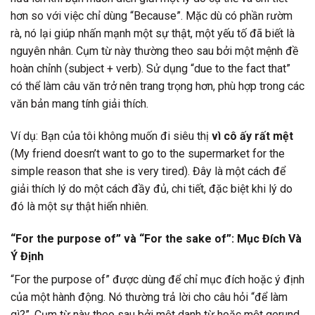
hơn so với việc chỉ dùng “Because”. Mặc dù có phần rườm
rà, nó lại giúp nhấn mạnh một sự thật, một yếu tố đã biết là
nguyên nhân. Cụm từ này thường theo sau bởi một mệnh đề
hoàn chỉnh (subject + verb). Sử dụng “due to the fact that”
có thể làm câu văn trở nên trang trọng hơn, phù hợp trong các
văn bản mang tính giải thích.
Ví dụ: Bạn của tôi không muốn đi siêu thị
vì cô ấy rất mệt
(My friend doesn’t want to go to the supermarket for the
simple reason that she is very tired). Đây là một cách để
giải thích lý do một cách đầy đủ, chi tiết, đặc biệt khi lý do
đó là một sự thật hiển nhiên.
“For the purpose of” và “For the sake of”: Mục Đích Và
Ý Định
“For the purpose of” được dùng để chỉ mục đích hoặc ý định
của một hành động. Nó thường trả lời cho câu hỏi “để làm
gì?”. Cụm từ này theo sau bởi một danh từ hoặc một gerund