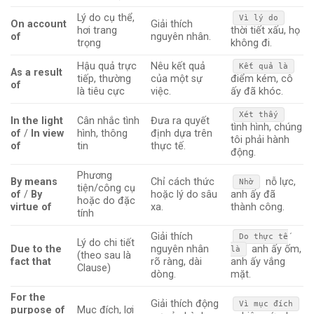
Lý do cụ thể,
Vì lý do
On account
Giải thích
hơi trang
thời tiết xấu, họ
of
nguyên nhân.
trọng
không đi.
Hậu quả trực
Nêu kết quả
Kết quả là
As a result
tiếp, thường
của một sự
điểm kém, cô
of
là tiêu cực
việc.
ấy đã khóc.
Xét thấy
In the light
Cân nhắc tình
Đưa ra quyết
tình hình, chúng
of
/
In view
hình, thông
định dựa trên
tôi phải hành
of
tin
thực tế.
động.
Phương
By means
Chỉ cách thức
nỗ lực,
Nhờ
tiện/công cụ
of
/
By
hoặc lý do sâu
anh ấy đã
hoặc do đặc
virtue of
xa.
thành công.
tính
Giải thích
Do thực tế
Lý do chi tiết
Due to the
nguyên nhân
anh ấy ốm,
là
(theo sau là
fact that
rõ ràng, dài
anh ấy vắng
Clause)
dòng.
mặt.
For the
Giải thích động
Vì mục đích
purpose of
Mục đích, lợi