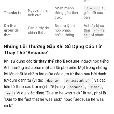
Nhấn mạnh
sự
Nhờ có
Nguyên nhân
Thanks to
đóng góp tích
giúp đỡ của
tích cực
cực.
bạn.
On the
Đưa ra lý do
Anh ấy bị sa
Căn cứ/lý do
grounds
hợp pháp,
thải
với lý
chính thức
that
chính thống.
vi phạm.
do
Những Lỗi Thường Gặp Khi Sử Dụng Các Từ
Thay Thế ‘Because’
Khi sử dụng các
từ thay thế cho Because
, người học tiếng
Anh thường mắc phải một số lỗi phổ biến. Một trong những
lỗi lớn nhất là nhầm lẫn giữa các cụm từ theo sau bởi danh
từ/cụm danh từ (ví dụ:
,
) và các
due to
on account of
liên từ theo sau bởi mệnh đề (ví dụ:
,
,
because
since
). Ví dụ, việc dùng “Due to he was sick” là sai, phải là
as
“Due to the fact that he was sick” hoặc “Because he was
sick”.