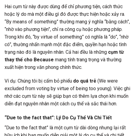
Hai cụm từ này được dùng để chỉ phương tiện, cách thức
hoặc lý do mà một điều gì đó được thực hiện hoặc xảy ra.
“By means of something” thường mang ý nghĩa “bằng cách”,
“nhờ vào phương tiện”, chỉ ra công cụ hoặc phương pháp.
Trong khi đó, “by virtue of something” có nghĩa là “do”, “nhờ
có”, thường nhấn mạnh một đặc điểm, quyền hạn hoặc tình
trạng nào đó là nguyên nhân. Cả hai đều là những
cụm từ
thay thế cho Because
mang tính trang trọng và thường
xuất hiện trong văn phong chính thức.
Ví dụ: Chúng tôi bị cấm bỏ phiếu
do quá trẻ
(We were
excluded from voting by virtue of being too young). Việc ghi
nhớ các cụm từ này sẽ giúp bạn có thêm lựa chọn khi muốn
diễn đạt nguyên nhân một cách cụ thể và sắc thái hơn.
“Due to the fact that”: Lý Do Cụ Thể Và Chi Tiết
“Due to the fact that” là một cụm từ dài dòng nhưng lại rất
hữu ích khi bạn muốn diễn giải một lý do cụ thể và chi tiết