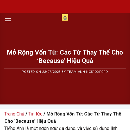
Skip
to
content
Mở Rộng Vốn Từ: Các Từ Thay Thế Cho
‘Because’ Hiệu Quả
POSTED ON
23/07/2025
BY
TEAM ANH NGỮ OXFORD
Trang Chủ
/
Tin tức
/ Mở Rộng Vốn Từ: Các Từ Thay Thế
Cho ‘Because’ Hiệu Quả
Tiếng Anh là một ngôn ngữ đa dạng, và việc sử dụng linh