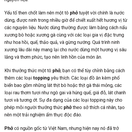
Yếu tố then chốt làm nên một tô
phở
tuyệt vời chính là nước
dùng, được ninh trong nhiều giờ để chiết xuất hết hương vị từ
các nguyên liệu. Nước dùng thường được làm bằng cách nấu
xương bò hoặc xương gà cùng với các loại gia vị đặc trưng
như hoa hồi, quế, thảo quả, và gừng nướng. Quá trình ninh
xương lâu dài này mang lại cho nước dùng một hương vị sâu
lắng và thơm phức, tạo nên linh hồn của món ăn.
Khi thưởng thức một tô
phở
, bạn có thể tùy chỉnh bằng cách
thêm các loại
topping
yêu thích. Các loại đồ ăn kèm phổ
biến bao gồm những lát thịt bò hoặc thịt gà thái mỏng, các
loại rau thơm tươi như ngò gai và húng quế, giá đỗ, lát chanh
tươi và tương ớt. Sự đa dạng của các loại topping này cho
phép mỗi người thưởng thức
phở
theo sở thích cá nhân, tạo
nên một trải nghiệm ẩm thực độc đáo.
Phở
có nguồn gốc từ Việt Nam, nhưng hiện nay nó đã trở