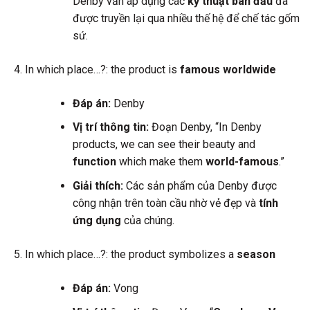
Denby vẫn áp dụng các
kỹ thuật ban đầu
đã
được truyền lại qua nhiều thế hệ để chế tác gốm
sứ.
In which place…?: the product is
famous worldwide
Đáp án:
Denby
Vị trí thông tin:
Đoạn Denby, “In Denby
products, we can see their beauty and
function
which make them
world-famous
.”
Giải thích:
Các sản phẩm của Denby được
công nhận trên toàn cầu nhờ vẻ đẹp và
tính
ứng dụng
của chúng.
In which place…?: the product symbolizes a
season
Đáp án:
Vong