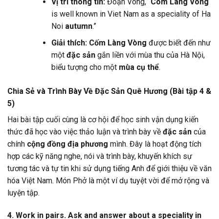
Vị trí thông tin:
Đoạn Vong, “
Com Lang Vong
is well known in Viet Nam as a speciality of Ha
Noi
autumn
.”
Giải thích:
Cốm Làng Vòng
được biết đến như
một
đặc sản
gắn liền với mùa thu của Hà Nội,
biểu tượng cho một
mùa cụ thể
.
Chia Sẻ và Trình Bày Về Đặc Sản Quê Hương (Bài tập 4 &
5)
Hai bài tập cuối cùng là cơ hội để học sinh vận dụng kiến
thức đã học vào việc thảo luận và trình bày về
đặc sản
của
chính
cộng đồng địa phương
mình. Đây là hoạt động tích
hợp các kỹ năng nghe, nói và trình bày, khuyến khích sự
tương tác và tự tin khi sử dụng tiếng Anh để giới thiệu về văn
hóa Việt Nam. Món Phở là một ví dụ tuyệt vời để mở rộng và
luyện tập.
4. Work in pairs. Ask and answer about a speciality in