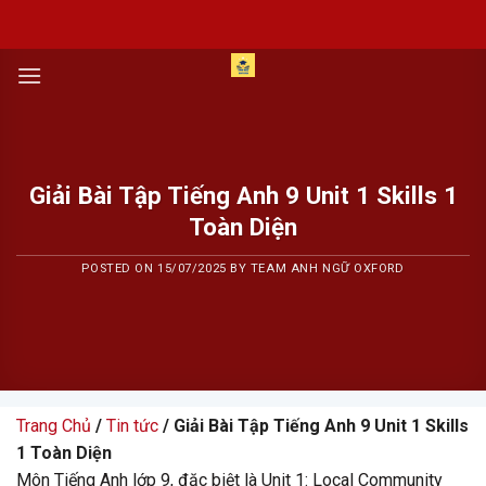
Skip
to
content
Giải Bài Tập Tiếng Anh 9 Unit 1 Skills 1
Toàn Diện
POSTED ON
15/07/2025
BY
TEAM ANH NGỮ OXFORD
Trang Chủ
/
Tin tức
/ Giải Bài Tập Tiếng Anh 9 Unit 1 Skills
1 Toàn Diện
Môn Tiếng Anh lớp 9, đặc biệt là Unit 1: Local Community