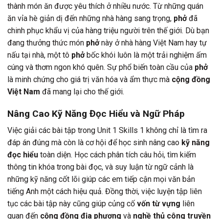
thành món ăn được yêu thích ở nhiều nước. Từ những quán
ăn vỉa hè giản dị đến những nhà hàng sang trọng,
phở
đã
chinh phục khẩu vị của hàng triệu người trên thế giới. Dù bạn
đang thưởng thức món
phở
này ở nhà hàng Việt Nam hay tự
nấu tại nhà, một tô
phở
bốc khói luôn là một trải nghiệm ấm
cúng và thơm ngon khó quên. Sự phổ biến toàn cầu của
phở
là minh chứng cho giá trị văn hóa và ẩm thực mà
cộng đồng
Việt Nam
đã mang lại cho thế giới.
Nâng Cao Kỹ Năng Đọc Hiểu và Ngữ Pháp
Việc giải các bài tập trong Unit 1 Skills 1 không chỉ là tìm ra
đáp án đúng mà còn là cơ hội để học sinh nâng cao
kỹ năng
đọc hiểu
toàn diện. Học cách phân tích câu hỏi, tìm kiếm
thông tin khóa trong bài đọc, và suy luận từ ngữ cảnh là
những kỹ năng cốt lõi giúp các em tiếp cận mọi văn bản
tiếng Anh một cách hiệu quả. Đồng thời, việc luyện tập liên
tục các bài tập này cũng giúp củng cố
vốn từ vựng
liên
quan đến
cộng đồng địa phương
và
nghề thủ công truyền