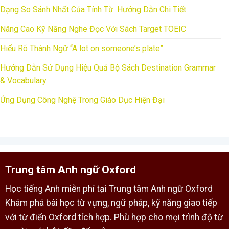
Dạng So Sánh Nhất Của Tính Từ: Hướng Dẫn Chi Tiết
Nâng Cao Kỹ Năng Nghe Đọc Với Sách Target TOEIC
Hiểu Rõ Thành Ngữ “A lot on someone’s plate”
Hướng Dẫn Sử Dụng Hiệu Quả Bộ Sách Destination Grammar
& Vocabulary
Ứng Dụng Công Nghệ Trong Giáo Dục Hiện Đại
Trung tâm Anh ngữ Oxford
Học tiếng Anh miễn phí tại Trung tâm Anh ngữ Oxford
Khám phá bài học từ vựng, ngữ pháp, kỹ năng giao tiếp
với từ điển Oxford tích hợp. Phù hợp cho mọi trình độ từ