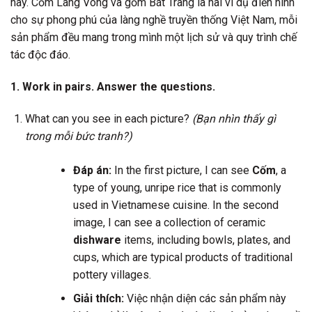
này. Cốm Làng Vòng và gốm Bát Tràng là hai ví dụ điển hình
cho sự phong phú của làng nghề truyền thống Việt Nam, mỗi
sản phẩm đều mang trong mình một lịch sử và quy trình chế
tác độc đáo.
1. Work in pairs. Answer the questions.
What can you see in each picture?
(Bạn nhìn thấy gì
trong mỗi bức tranh?)
Đáp án:
In the first picture, I can see
Cốm
, a
type of young, unripe rice that is commonly
used in Vietnamese cuisine. In the second
image, I can see a collection of ceramic
dishware
items, including bowls, plates, and
cups, which are typical products of traditional
pottery villages.
Giải thích:
Việc nhận diện các sản phẩm này