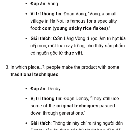
Đáp án:
Vong
Vị trí thông tin:
Đoạn Vong, “Vong, a small
village in Ha Noi, is famous for a speciality
food:
com
(
young sticky rice flakes
).”
Giải thích:
Cốm
Làng Vòng được làm từ hạt lúa
nếp non, một loại cây trồng, cho thấy sản phẩm
có nguồn gốc từ
thực vật
.
In which place…?: people make the product with some
traditional techniques
Đáp án:
Denby
Vị trí thông tin:
Đoạn Denby, “They still use
some of the
original techniques
passed
down through generations.”
Giải thích:
Thông tin này chỉ ra rằng người dân