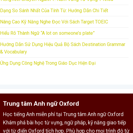
Dạng So Sánh Nhất Của Tính Từ: Hướng Dẫn Chi Tiết
Nâng Cao Kỹ Năng Nghe Đọc Với Sách Target TOEIC
Hiểu Rõ Thành Ngữ “A lot on someone’s plate”
Hướng Dẫn Sử Dụng Hiệu Quả Bộ Sách Destination Grammar
& Vocabulary
Ứng Dụng Công Nghệ Trong Giáo Dục Hiện Đại
Trung tâm Anh ngữ Oxford
Học tiếng Anh miễn phí tại Trung tâm Anh ngữ Oxford
Khám phá bài học từ vựng, ngữ pháp, kỹ năng giao tiếp
với từ điển Oxford tích hợp. Phù hợp cho mọi trình độ từ