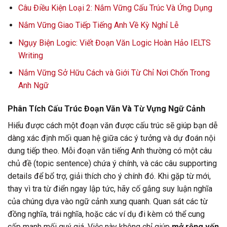
Câu Điều Kiện Loại 2: Nắm Vững Cấu Trúc Và Ứng Dụng
Nắm Vững Giao Tiếp Tiếng Anh Về Kỳ Nghỉ Lễ
Ngụy Biện Logic: Viết Đoạn Văn Logic Hoàn Hảo IELTS
Writing
Nắm Vững Sở Hữu Cách và Giới Từ Chỉ Nơi Chốn Trong
Anh Ngữ
Phân Tích Cấu Trúc Đoạn Văn Và Từ Vựng Ngữ Cảnh
Hiểu được cách một đoạn văn được cấu trúc sẽ giúp bạn dễ
dàng xác định mối quan hệ giữa các ý tưởng và dự đoán nội
dung tiếp theo. Mỗi đoạn văn tiếng Anh thường có một câu
chủ đề (topic sentence) chứa ý chính, và các câu supporting
details để bổ trợ, giải thích cho ý chính đó. Khi gặp từ mới,
thay vì tra từ điển ngay lập tức, hãy cố gắng suy luận nghĩa
của chúng dựa vào ngữ cảnh xung quanh. Quan sát các từ
đồng nghĩa, trái nghĩa, hoặc các ví dụ đi kèm có thể cung
cấp manh mối quý giá. Việc này không chỉ giúp
mở rộng vốn