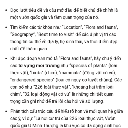
Đọc lướt tiêu đề và câu mở đầu để biết chủ đề chính là
một vườn quốc gia và tầm quan trọng của nó.
Tìm kiếm các từ khóa như “Location”, “Flora and fauna”,
“Geography”, “Best time to visit” để xác định vị trí các
thông tin cụ thể về địa lý, hệ sinh thái, và thời điểm đẹp
nhất để thăm quan.
Khi đọc đoạn văn mô tả “Flora and fauna”, hãy chú ý đến
các
từ vựng môi trường
như “species of plants” (loài
thực vật), “birds” (chim), “mammals” (động vật có vú),
“endangered species” (loài có nguy cơ tuyệt chủng). Các
con số như “226 loài thực vật”, “khoảng hai trăm loài
chim”, “32 loại động vật có vú” là những chi tiết quan
trọng cần ghi nhớ để trả lời câu hỏi về số lượng.
Phân tích cấu trúc câu để hiểu rõ hơn về mối quan hệ giữa
các ý, ví dụ: “Là nơi cư trú của 226 loài thực vật, Vườn
quốc gia U Minh Thượng là khu vực có đa dạng sinh học