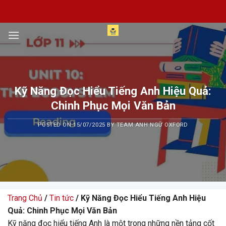
Skip
to
content
Kỹ Năng Đọc Hiểu Tiếng Anh Hiệu Quả:
Chinh Phục Mọi Văn Bản
POSTED ON
15/07/2025
BY
TEAM ANH NGỮ OXFORD
Trang Chủ
/
Tin tức
/ Kỹ Năng Đọc Hiểu Tiếng Anh Hiệu
Quả: Chinh Phục Mọi Văn Bản
Kỹ năng đọc hiểu tiếng Anh là một trong những nền tảng cốt