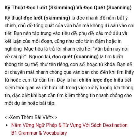
Kỹ Thuật Đọc Lướt (Skimming) Và Đọc Quét (Scanning)
Kỹ thuật
đọc lướt (skimming)
là đọc nhanh để nắm bắt ý
chính, chủ đề tổng quát của văn bản mà không đi sâu vào chi
tiết. Bạn nên tập trung vào tiêu đề, phụ đề, câu mở đầu và
kết luận của mỗi đoạn, cũng như các từ in đậm hoặc in
nghiêng. Mục tiêu là trả lời nhanh câu hỏi “Văn bản này nói
về cái gì?”. Ngược lại,
đọc quét (scanning)
là tìm kiếm
thông tin cụ thể, như tên riêng, con số, hoặc từ khóa. Bạn sẽ
di chuyển mắt nhanh chóng qua văn bản cho đến khi tìm thấy
từ hoặc cụm từ cần tìm. Đây là hai
chiến lược đọc hiểu
tiết
kiệm thời gian và rất hữu ích trong việc xử lý lượng lớn thông
tin, đặc biệt khi bạn cần tìm kiếm thông tin nhanh chóng cho
một dự án hoặc bài tập.
<>Xem Thêm Bài Viết:<>
Nắm Vững Ngữ Pháp & Từ Vựng Với Sách Destination
B1 Grammar & Vocabulary