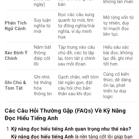
không lan man.
ngày)
bản.
Đọc các câu xung
Mở rộng vốn từ
Suy luận
quanh từ mới, tìm
Phân Tích
tự nhiên, duy
nghĩa từ
từ đồng nghĩa/trái
Ngữ Cảnh
trì mạch đọc
mới
nghĩa, ví dụ minh
liên tục.
họa.
Nắm bắt
Tập trung vào câu
Hiểu sâu sắc
Xác Định Ý
thông
chủ đề, các từ lặp
bài đọc, không
Chính
điệp cốt
lại, tóm tắt ý chính
lạc đề, ghi nhớ
lõi
sau mỗi đoạn.
tốt hơn.
Củng cố kiến
Ghi nhớ,
Gạch chân, viết tóm
thức, dễ dàng
Ghi Chú &
hệ thống
tắt ngắn gọn, đặt
ôn lại, phát
Tóm Tắt
hóa
câu hỏi cho bản
triển tư duy
thông tin
thân sau khi đọc.
logic.
Các Câu Hỏi Thường Gặp (FAQs) Về Kỹ Năng
Đọc Hiểu Tiếng Anh
Kỹ năng đọc hiểu tiếng Anh quan trọng như thế nào?
Kỹ năng đọc hiểu tiếng Anh
là nền tảng cốt lõi giúp bạn