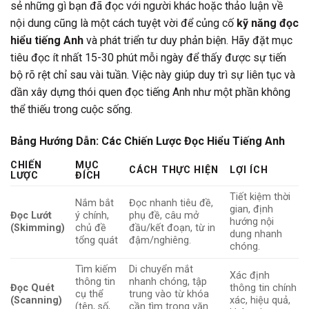
sẻ những gì bạn đã đọc với người khác hoặc thảo luận về
nội dung cũng là một cách tuyệt vời để củng cố
kỹ năng đọc
hiểu tiếng Anh
và phát triển tư duy phản biện. Hãy đặt mục
tiêu đọc ít nhất 15-30 phút mỗi ngày để thấy được sự tiến
bộ rõ rệt chỉ sau vài tuần. Việc này giúp duy trì sự liên tục và
dần xây dựng thói quen đọc tiếng Anh như một phần không
thể thiếu trong cuộc sống.
Bảng Hướng Dẫn: Các Chiến Lược Đọc Hiểu Tiếng Anh
CHIẾN
MỤC
CÁCH THỰC HIỆN
LỢI ÍCH
LƯỢC
ĐÍCH
Tiết kiệm thời
Nắm bắt
Đọc nhanh tiêu đề,
gian, định
Đọc Lướt
ý chính,
phụ đề, câu mở
hướng nội
(Skimming)
chủ đề
đầu/kết đoạn, từ in
dung nhanh
tổng quát
đậm/nghiêng.
chóng.
Tìm kiếm
Di chuyển mắt
Xác định
thông tin
nhanh chóng, tập
Đọc Quét
thông tin chính
cụ thể
trung vào từ khóa
(Scanning)
xác, hiệu quả,
(tên, số,
cần tìm trong văn