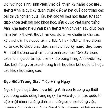
Đối với học sinh, sinh viên, việc cải thiện
kỹ năng đọc hiểu
tiếng Anh
là cực kỳ quan trọng để đạt kết quả cao trong các
bài thi và nghiên cứu. Hầu hết các tài liệu học thuật, từ sách
giáo khoa đến bài báo khoa học, đều được viết bằng tiếng
Anh. Khả năng
hiểu văn bản tiếng Anh
chuyên sâu giúp bạn
nắm bắt lý thuyết, thực hiện các dự án và chuẩn bị cho các
kỳ thi chuẩn hóa quốc tế như IELTS hay TOEFL. Theo thống
kê từ các tổ chức giáo dục, sinh viên có
kỹ năng đọc tiếng
Anh
tốt thường có điểm trung bình cao hơn 15-20% trong
các môn học có tài liệu tham khảo bằng tiếng Anh. Điều này
đặc biệt đúng với các chương trình học liên kết quốc tế hoặc
các khóa học nâng cao.
Đọc Hiểu Trong Giao Tiếp Hàng Ngày
Ngoài học thuật,
đọc hiểu tiếng Anh
còn là công cụ thiết
yếu trong cuộc sống hàng ngày. Từ việc đọc tin tức quốc tế
cập nhật nhanh chóng tình hình thế giới, email công việc,
hướng dẫn sử dụng sản phẩm đến lướt mạng xã hội và các