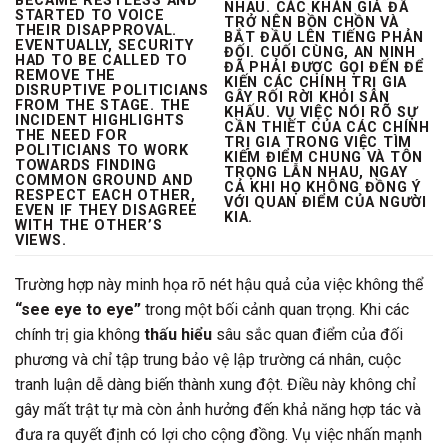
BECAME RESTLESS AND
NHAU. CÁC KHÁN GIẢ ĐÃ
STARTED TO VOICE
TRỞ NÊN BỒN CHỒN VÀ
THEIR DISAPPROVAL.
BẮT ĐẦU LÊN TIẾNG PHẢN
EVENTUALLY, SECURITY
ĐỐI. CUỐI CÙNG, AN NINH
HAD TO BE CALLED TO
ĐÃ PHẢI ĐƯỢC GỌI ĐẾN ĐỂ
REMOVE THE
KIẾN CÁC CHÍNH TRỊ GIA
DISRUPTIVE POLITICIANS
GÂY RỐI RỜI KHỎI SÂN
FROM THE STAGE. THE
KHẤU. VỤ VIỆC NÓI RÕ SỰ
INCIDENT HIGHLIGHTS
CẦN THIẾT CỦA CÁC CHÍNH
THE NEED FOR
TRỊ GIA TRONG VIỆC TÌM
POLITICIANS TO WORK
KIẾM ĐIỂM CHUNG VÀ TÔN
TOWARDS FINDING
TRỌNG LẪN NHAU, NGAY
COMMON GROUND AND
CẢ KHI HỌ KHÔNG ĐỒNG Ý
RESPECT EACH OTHER,
VỚI QUAN ĐIỂM CỦA NGƯỜI
EVEN IF THEY DISAGREE
KIA.
WITH THE OTHER’S
VIEWS.
Trường hợp này minh họa rõ nét hậu quả của việc không thể
“see eye to eye”
trong một bối cảnh quan trọng. Khi các
chính trị gia không
thấu hiểu
sâu sắc quan điểm của đối
phương và chỉ tập trung bảo vệ lập trường cá nhân, cuộc
tranh luận dễ dàng biến thành xung đột. Điều này không chỉ
gây mất trật tự mà còn ảnh hưởng đến khả năng hợp tác và
đưa ra quyết định có lợi cho cộng đồng. Vụ việc nhấn mạnh