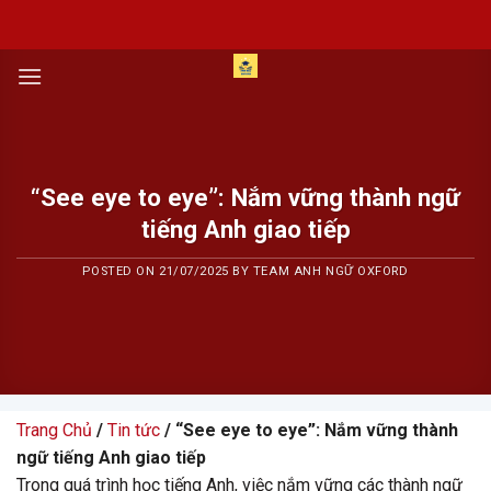
Skip
to
content
“See eye to eye”: Nắm vững thành ngữ
tiếng Anh giao tiếp
POSTED ON
21/07/2025
BY
TEAM ANH NGỮ OXFORD
Trang Chủ
/
Tin tức
/ “See eye to eye”: Nắm vững thành
ngữ tiếng Anh giao tiếp
Trong quá trình học tiếng Anh, việc nắm vững các thành ngữ