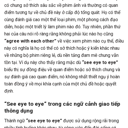
có chung sở thích sâu sắc về phim ảnh và thường có quan
điểm tương tự về chủ đề này ở cấp độ tổng quát. Họ có thể
cùng đánh giá cao một thể loại phim, một phong cách đạo
diễn, hoặc một triết lý làm phim nào đó. Tuy nhiên, phần thứ
hai của câu nói rõ ràng rằng không phải lúc nào họ cũng
“agree with each other”
về việc xem phim nào cụ thể, điều
này có nghĩa là họ có thể có sở thích hoặc ý kiến khác nhau
về những bộ phim riêng lẻ, dù nền tảng đam mê chung vẫn
tồn tại. Ví dụ này cho thấy rằng mặc dù
“see eye to eye”
biểu thị sự đồng điệu về quan điểm hoặc sở thích chung và
sự đánh giá cao quan điểm, nó không nhất thiết ngụ ý hoàn
toàn đồng ý về mọi khía cạnh của một chủ đề hoặc quyết
định.
“See eye to eye” trong các ngữ cảnh giao tiếp
thông dụng
Thành ngữ
“see eye to eye”
được sử dụng rộng rãi trong
nhiều tình huống khác nhau, từ công việc đến đời sống cá