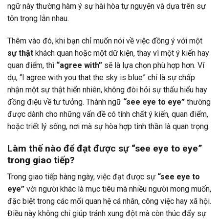
ngữ này thường hàm ý sự hài hòa tự nguyện và dựa trên sự
tôn trọng lẫn nhau.
Thêm vào đó, khi bạn chỉ muốn nói về việc đồng ý với một
sự thật
khách quan hoặc một dữ kiện, thay vì một ý kiến hay
quan điểm, thì
“agree with”
sẽ là lựa chọn phù hợp hơn. Ví
dụ, “I agree with you that the sky is blue” chỉ là sự chấp
nhận một sự thật hiển nhiên, không đòi hỏi sự thấu hiểu hay
đồng điệu về tư tưởng. Thành ngữ
“see eye to eye”
thường
được dành cho những vấn đề có tính chất ý kiến, quan điểm,
hoặc triết lý sống, nơi mà sự hòa hợp tinh thần là quan trọng.
Làm thế nào để đạt được sự “see eye to eye”
trong giao tiếp?
Trong giao tiếp hàng ngày, việc đạt được sự
“see eye to
eye”
với người khác là mục tiêu mà nhiều người mong muốn,
đặc biệt trong các mối quan hệ cá nhân, công việc hay xã hội.
Điều này không chỉ giúp tránh xung đột mà còn thúc đẩy sự