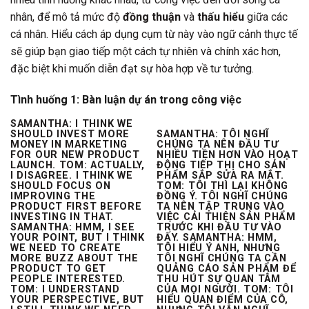
nhân, để mô tả mức độ
đồng thuận
và
thấu hiểu
giữa các
cá nhân. Hiểu cách áp dụng cụm từ này vào ngữ cảnh thực tế
sẽ giúp bạn giao tiếp một cách tự nhiên và chính xác hơn,
đặc biệt khi muốn diễn đạt sự hòa hợp về tư tưởng.
Tình huống 1: Bàn luận dự án trong công việc
SAMANTHA: I THINK WE
SHOULD INVEST MORE
SAMANTHA: TÔI NGHĨ
MONEY IN MARKETING
CHÚNG TA NÊN ĐẦU TƯ
FOR OUR NEW PRODUCT
NHIỀU TIỀN HƠN VÀO HOẠT
LAUNCH. TOM: ACTUALLY,
ĐỘNG TIẾP THỊ CHO SẢN
I DISAGREE. I THINK WE
PHẨM SẮP SỬA RA MẮT.
SHOULD FOCUS ON
TOM: TÔI THÌ LẠI KHÔNG
IMPROVING THE
ĐỒNG Ý. TÔI NGHĨ CHÚNG
PRODUCT FIRST BEFORE
TA NÊN TẬP TRUNG VÀO
INVESTING IN THAT.
VIỆC CẢI THIỆN SẢN PHẨM
SAMANTHA: HMM, I SEE
TRƯỚC KHI ĐẦU TƯ VÀO
YOUR POINT, BUT I THINK
ĐẤY. SAMANTHA: HMM,
WE NEED TO CREATE
TÔI HIỂU Ý ANH, NHƯNG
MORE BUZZ ABOUT THE
TÔI NGHĨ CHÚNG TA CẦN
PRODUCT TO GET
QUẢNG CÁO SẢN PHẨM ĐỂ
PEOPLE INTERESTED.
THU HÚT SỰ QUAN TÂM
TOM: I UNDERSTAND
CỦA MỌI NGƯỜI. TOM: TÔI
YOUR PERSPECTIVE, BUT
HIỂU QUAN ĐIỂM CỦA CÔ,