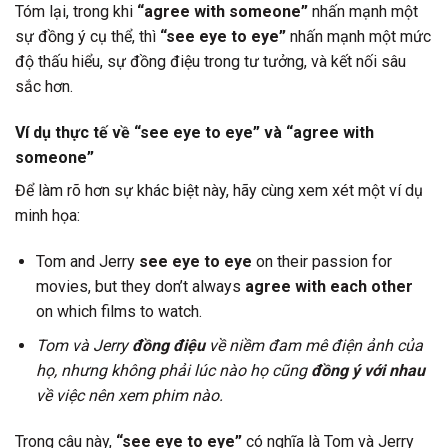
Tóm lại, trong khi
“agree with someone”
nhấn mạnh một
sự đồng ý cụ thể, thì
“see eye to eye”
nhấn mạnh một mức
độ thấu hiểu, sự đồng điệu trong tư tưởng, và kết nối sâu
sắc hơn.
Ví dụ thực tế về “see eye to eye” và “agree with
someone”
Để làm rõ hơn sự khác biệt này, hãy cùng xem xét một ví dụ
minh họa:
Tom and Jerry
see eye to eye
on their passion for
movies, but they don’t always
agree with each other
on which films to watch.
Tom và Jerry
đồng điệu
về niềm đam mê điện ảnh của
họ, nhưng không phải lúc nào họ cũng
đồng ý với nhau
về việc nên xem phim nào.
Trong câu này,
“see eye to eye”
có nghĩa là Tom và Jerry