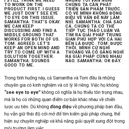
I STILL THINK WE NEED
NHƯNG TÔI VẪN NGHĨ
TO WORK ON THE
CHÚNG TA CẦN PHÁT
PRODUCT FIRST. I GUESS
TRIỂN SẢN PHẨM TRƯỚC.
WE JUST DON’T
SEE EYE
CÓ VẺ MÌNH KHÔNG
ĐỒNG
TO EYE
ON THIS ISSUE.
ĐIỆU
VỀ VẤN ĐỀ NÀY LẮM
SAMANTHA: THAT’S OKAY.
NHỈ. SAMANTHA: CHẢ SAO
WE CAN KEEP
CẢ. CHÚNG TA CÓ THỂ
DISCUSSING AND FIND A
TIẾP TỤC THẢO LUẬN VÀ
MIDDLE GROUND THAT
TÌM RA GIẢI PHÁP TRUNG
WORKS FOR BOTH OF US.
GIAN PHÙ HỢP VỚI CẢ HAI
TOM: AGREED. LET’S
BÊN LÀ ĐƯỢC. TOM: ĐƯỢC
KEEP AN OPEN MIND AND
THÔI. MÌNH CỨ NGHĨ
TRY TO COME UP WITH A
THOÁNG VÀ CỐ GẮNG NGHĨ
SOLUTION TOGETHER.
RA GIẢI PHÁP CÙNG NHAU
SAMANTHA: SOUNDS
NÀO. SAMANTHA: OK ĐẤY.
GOOD TO ME.
Trong tình huống này, cả Samantha và Tom đều là những
chuyên gia có kinh nghiệm và có lý lẽ riêng. Việc họ không
“see eye to eye”
không có nghĩa là họ thiếu tôn trọng nhau,
mà là họ có những quan điểm cơ bản khác nhau về chiến
lược ưu tiên. Dù không
đồng điệu
về phương pháp ban đầu,
họ vẫn giữ thái độ cởi mở để tìm kiếm giải pháp chung, thể
hiện sự chuyên nghiệp và khả năng giải quyết xung đột trong
môi trường làm việc.