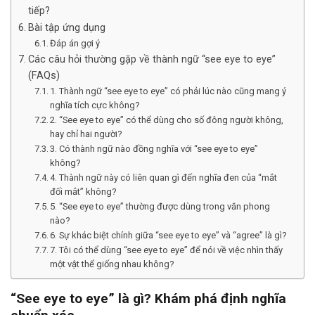
tiếp?
Bài tập ứng dụng
Đáp án gợi ý
Các câu hỏi thường gặp về thành ngữ “see eye to eye”
(FAQs)
1. Thành ngữ “see eye to eye” có phải lúc nào cũng mang ý
nghĩa tích cực không?
2. “See eye to eye” có thể dùng cho số đông người không,
hay chỉ hai người?
3. Có thành ngữ nào đồng nghĩa với “see eye to eye”
không?
4. Thành ngữ này có liên quan gì đến nghĩa đen của “mắt
đối mắt” không?
5. “See eye to eye” thường được dùng trong văn phong
nào?
6. Sự khác biệt chính giữa “see eye to eye” và “agree” là gì?
7. Tôi có thể dùng “see eye to eye” để nói về việc nhìn thấy
một vật thể giống nhau không?
“See eye to eye” là gì? Khám phá định nghĩa