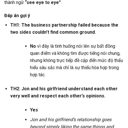
thành ngữ
“see eye to eye”
.
Đáp án gợi ý
TH1: The business partnership failed because the
two sides couldn’t find common ground.
No
vì đây là tình huống nói lên sự bất đồng
quan điểm và không tìm được tiếng nói chung,
nhưng không trực tiếp đề cập đến mức độ thấu
hiểu sâu sắc mà chỉ là sự thiếu hòa hợp trong
hợp tác.
TH2: Jon and his girlfriend understand each other
very well and respect each other’s opinions.
Yes
Jon and his girlfriend’s relationship goes
beyond simply liking the same things and