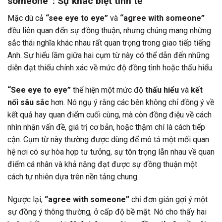
someone”: Sự khác biệt tinh tế
Mặc dù cả
“see eye to eye”
và
“agree with someone”
đều liên quan đến sự đồng thuận, nhưng chúng mang những
sắc thái nghĩa khác nhau rất quan trọng trong giao tiếp tiếng
Anh. Sự hiểu lầm giữa hai cụm từ này có thể dẫn đến những
diễn đạt thiếu chính xác về mức độ đồng tình hoặc thấu hiểu.
“See eye to eye”
thể hiện một mức độ
thấu hiểu
và
kết
nối sâu sắc
hơn. Nó ngụ ý rằng các bên không chỉ đồng ý về
kết quả hay quan điểm cuối cùng, mà còn đồng điệu về cách
nhìn nhận vấn đề, giá trị cơ bản, hoặc thậm chí là cách tiếp
cận. Cụm từ này thường được dùng để mô tả một mối quan
hệ nơi có sự hòa hợp tư tưởng, sự tôn trọng lẫn nhau về quan
điểm cá nhân và khả năng đạt được sự đồng thuận một
cách tự nhiên dựa trên nền tảng chung.
Ngược lại,
“agree with someone”
chỉ đơn giản gợi ý một
sự đồng ý thông thường, ở cấp độ bề mặt. Nó cho thấy hai