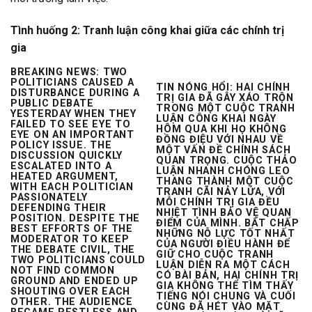
Tình huống 2: Tranh luận công khai giữa các chính trị
gia
BREAKING NEWS: TWO
POLITICIANS CAUSED A
TIN NÓNG HỔI: HAI CHÍNH
DISTURBANCE DURING A
TRỊ GIA ĐÃ GÂY XÁO TRỘN
PUBLIC DEBATE
TRONG MỘT CUỘC TRANH
YESTERDAY WHEN THEY
LUẬN CÔNG KHAI NGÀY
FAILED TO
SEE EYE TO
HÔM QUA KHI HỌ KHÔNG
EYE
ON AN IMPORTANT
ĐỒNG ĐIỆU
VỚI NHAU VỀ
POLICY ISSUE. THE
MỘT VẤN ĐỀ CHÍNH SÁCH
DISCUSSION QUICKLY
QUAN TRỌNG. CUỘC THẢO
ESCALATED INTO A
LUẬN NHANH CHÓNG LEO
HEATED ARGUMENT,
THANG THÀNH MỘT CUỘC
WITH EACH POLITICIAN
TRANH CÃI NẢY LỬA, VỚI
PASSIONATELY
MỖI CHÍNH TRỊ GIA ĐỀU
DEFENDING THEIR
NHIỆT TÌNH BẢO VỆ QUAN
POSITION. DESPITE THE
ĐIỂM CỦA MÌNH. BẤT CHẤP
BEST EFFORTS OF THE
NHỮNG NỖ LỰC TỐT NHẤT
MODERATOR TO KEEP
CỦA NGƯỜI ĐIỀU HÀNH ĐỂ
THE DEBATE CIVIL, THE
GIỮ CHO CUỘC TRANH
TWO POLITICIANS COULD
LUẬN DIỄN RA MỘT CÁCH
NOT FIND COMMON
CÓ BÀI BẢN, HAI CHÍNH TRỊ
GROUND AND ENDED UP
GIA KHÔNG THỂ TÌM THẤY
SHOUTING OVER EACH
TIẾNG NÓI CHUNG VÀ CUỐI
OTHER. THE AUDIENCE
CÙNG ĐÃ HÉT VÀO MẶT