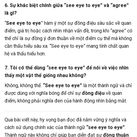
6. Sự khác biệt chính giữa “see eye to eye” và “agree”
là gì?
“
See eye to eye
” hàm ý một sự đồng điệu sâu sắc về quan
điểm, giá trị hoặc cách nhìn nhận vấn đề, trong khi “agree” có
thể chỉ là sự đồng ý đơn thuần về một điểm cụ thể mà không
cần thấu hiểu sâu xa. “See eye to eye” mang tính chất quan
hệ và thấu hiểu hơn.
7. Tôi có thể dùng “see eye to eye” để nói về việc nhìn
thấy một vật thể giống nhau không?
Không, không thể.
“See eye to eye”
là một thành ngữ và chỉ
được dùng với nghĩa bóng để chỉ sự
đồng điệu
về quan
điểm, không phải nghĩa đen của hành động nhìn bằng mắt.
Qua bài viết này, hy vọng bạn đọc đã nắm vững ý nghĩa và
cách sử dụng chính xác của thành ngữ
“see eye to eye”
.
Thành ngữ này không chỉ giúp bạn diễn đạt sự
đồng thuận