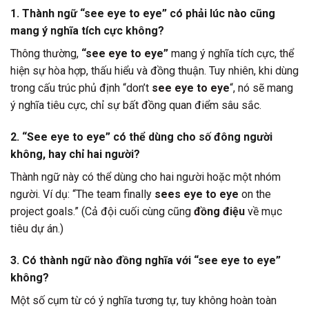
1. Thành ngữ “see eye to eye” có phải lúc nào cũng
mang ý nghĩa tích cực không?
Thông thường,
“see eye to eye”
mang ý nghĩa tích cực, thể
hiện sự hòa hợp, thấu hiểu và đồng thuận. Tuy nhiên, khi dùng
trong cấu trúc phủ định “don’t
see eye to eye
“, nó sẽ mang
ý nghĩa tiêu cực, chỉ sự bất đồng quan điểm sâu sắc.
2. “See eye to eye” có thể dùng cho số đông người
không, hay chỉ hai người?
Thành ngữ này có thể dùng cho hai người hoặc một nhóm
người. Ví dụ: “The team finally
sees eye to eye
on the
project goals.” (Cả đội cuối cùng cũng
đồng điệu
về mục
tiêu dự án.)
3. Có thành ngữ nào đồng nghĩa với “see eye to eye”
không?
Một số cụm từ có ý nghĩa tương tự, tuy không hoàn toàn