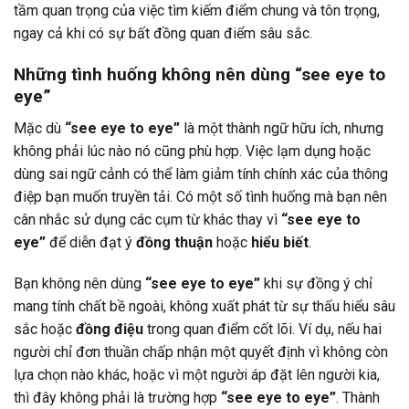
tầm quan trọng của việc tìm kiếm điểm chung và tôn trọng,
ngay cả khi có sự bất đồng quan điểm sâu sắc.
Những tình huống không nên dùng “see eye to
eye”
Mặc dù
“see eye to eye”
là một thành ngữ hữu ích, nhưng
không phải lúc nào nó cũng phù hợp. Việc lạm dụng hoặc
dùng sai ngữ cảnh có thể làm giảm tính chính xác của thông
điệp bạn muốn truyền tải. Có một số tình huống mà bạn nên
cân nhắc sử dụng các cụm từ khác thay vì
“see eye to
eye”
để diễn đạt ý
đồng thuận
hoặc
hiểu biết
.
Bạn không nên dùng
“see eye to eye”
khi sự đồng ý chỉ
mang tính chất bề ngoài, không xuất phát từ sự thấu hiểu sâu
sắc hoặc
đồng điệu
trong quan điểm cốt lõi. Ví dụ, nếu hai
người chỉ đơn thuần chấp nhận một quyết định vì không còn
lựa chọn nào khác, hoặc vì một người áp đặt lên người kia,
thì đây không phải là trường hợp
“see eye to eye”
. Thành