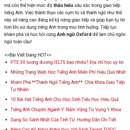
mà còn thể hiện mức độ
thấu hiểu
sâu sắc trong giao tiếp
tiếng Anh. Việc thành thạo các cụm từ và thành ngữ như thế
này sẽ nâng cao đáng kể kỹ năng giao tiếp và giúp bạn tự tin
hơn khi sử dụng tiếng Anh trong mọi tình huống. Tiếp tục
khám phá và học hỏi cùng
Anh ngữ Oxford
để làm chủ ngôn
ngữ toàn cầu!
<>Bài Viết Đang HOT<>
PTE 30 tương đương IELTS bao nhiêu? Địa chỉ học uy tín
Những Trang Web Học Tiếng Anh Miễn Phí Hiệu Quả Nhất
Khám Phá **Thành Ngữ Tiếng Anh**: Chìa Khóa Giao Tiếp
Tự Nhiên
10 Bài Hát Tiếng Anh Cho Học Sinh Tiểu Học Hiệu Quả
Tiếng Anh Chuyên Ngành Y: Nắm Vững Từ Vựng Y Khoa
Dạng So Sánh Nhất Của Tính Từ: Hướng Dẫn Chi Tiết
Nâng Cao Kỹ Năng Nghe Đọc Với Sách Target TOEIC