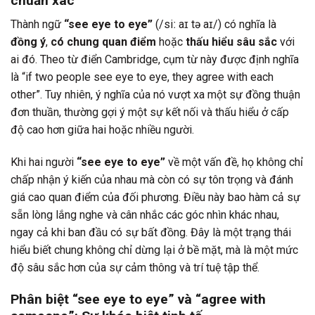
chuẩn xác
Thành ngữ
“see eye to eye”
(/siː aɪ tə aɪ/) có nghĩa là
đồng ý
,
có chung quan điểm
hoặc
thấu hiểu sâu sắc
với
ai đó. Theo từ điển Cambridge, cụm từ này được định nghĩa
là “if two people see eye to eye, they agree with each
other”. Tuy nhiên, ý nghĩa của nó vượt xa một sự đồng thuận
đơn thuần, thường gợi ý một sự kết nối và thấu hiểu ở cấp
độ cao hơn giữa hai hoặc nhiều người.
Khi hai người
“see eye to eye”
về một vấn đề, họ không chỉ
chấp nhận ý kiến của nhau mà còn có sự tôn trọng và đánh
giá cao quan điểm của đối phương. Điều này bao hàm cả sự
sẵn lòng lắng nghe và cân nhắc các góc nhìn khác nhau,
ngay cả khi ban đầu có sự bất đồng. Đây là một trạng thái
hiểu biết chung không chỉ dừng lại ở bề mặt, mà là một mức
độ sâu sắc hơn của sự cảm thông và trí tuệ tập thể.
Phân biệt “see eye to eye” và “agree with