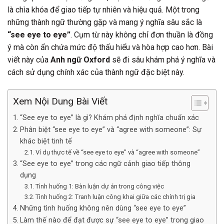
là chìa khóa để giao tiếp tự nhiên và hiệu quả. Một trong
những thành ngữ thường gặp và mang ý nghĩa sâu sắc là
“see eye to eye”
. Cụm từ này không chỉ đơn thuần là đồng
ý mà còn ẩn chứa mức độ thấu hiểu và hòa hợp cao hơn. Bài
viết này của
Anh ngữ Oxford
sẽ đi sâu khám phá ý nghĩa và
cách sử dụng chính xác của thành ngữ đặc biệt này.
Xem Nội Dung Bài Viết
“See eye to eye” là gì? Khám phá định nghĩa chuẩn xác
Phân biệt “see eye to eye” và “agree with someone”: Sự
khác biệt tinh tế
Ví dụ thực tế về “see eye to eye” và “agree with someone”
“See eye to eye” trong các ngữ cảnh giao tiếp thông
dụng
Tình huống 1: Bàn luận dự án trong công việc
Tình huống 2: Tranh luận công khai giữa các chính trị gia
Những tình huống không nên dùng “see eye to eye”
Làm thế nào để đạt được sự “see eye to eye” trong giao