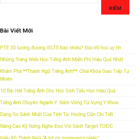
KIẾM
Bài Viết Mới
PTE 30 tương đương IELTS bao nhiêu? Địa chỉ học uy tín
Những Trang Web Học Tiếng Anh Miễn Phí Hiệu Quả Nhất
Khám Phá **Thành Ngữ Tiếng Anh**: Chìa Khóa Giao Tiếp Tự
Nhiên
10 Bài Hát Tiếng Anh Cho Học Sinh Tiểu Học Hiệu Quả
Tiếng Anh Chuyên Ngành Y: Nắm Vững Từ Vựng Y Khoa
Dạng So Sánh Nhất Của Tính Từ: Hướng Dẫn Chi Tiết
Nâng Cao Kỹ Năng Nghe Đọc Với Sách Target TOEIC
Hiểu Rõ Thành Ngữ “A lot on someone’s plate”