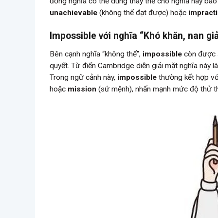
đồng nghĩa có thể dùng thay thế cho nghĩa này b
unachievable
(không thể đạt được) hoặc
impract
Impossible với nghĩa “Khó khăn, nan giả
Bên cạnh nghĩa “không thể”,
impossible
còn được s
quyết. Từ điển Cambridge diễn giải mặt nghĩa này l
Trong ngữ cảnh này,
impossible
thường kết hợp vớ
hoặc
mission
(sứ mệnh), nhấn mạnh mức độ thử th