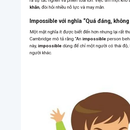
ra sự tắc nghẽn và phiền toái lớn. Việc tìm một kh
khăn
, đòi hỏi nhiều nỗ lực và may mắn.
Impossible với nghĩa “Quá đáng, không
Một mặt nghĩa ít được biết đến hơn nhưng lại rất th
Cambridge mô tả rằng “An
impossible
person behav
này,
impossible
dùng để chỉ một người có thái độ,
người khác.