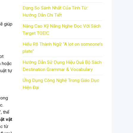
Dạng So Sánh Nhất Của Tính Từ:
Hướng Dẫn Chi Tiết
sẽ giúp
Nâng Cao Kỹ Năng Nghe Đọc Với Sách
Target TOEIC
Hiểu Rõ Thành Ngữ “A lot on someone’s
plate”
ot
Hướng Dẫn Sử Dụng Hiệu Quả Bộ Sách
a hoặc
Destination Grammar & Vocabulary
luật tự
Ứng Dụng Công Nghệ Trong Giáo Dục
Hiện Đại
trong
c.
, thể
ặt vật
ác từ