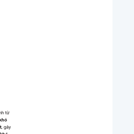
nh từ
khó
t
, gây