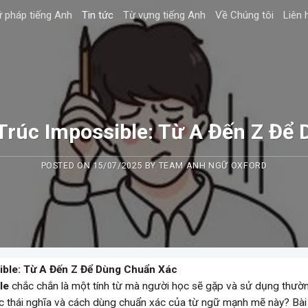
 pháp tiếng Anh
Tin tức
Từ vựng tiếng Anh
Về Chúng tôi
Liên 
rúc Impossible: Từ A Đến Z Để
POSTED ON
15/07/2025
BY
TEAM ANH NGỮ OXFORD
ble: Từ A Đến Z Để Dùng Chuẩn Xác
le
chắc chắn là một tính từ mà người học sẽ gặp và sử dụng thườ
sắc thái nghĩa và cách dùng chuẩn xác của từ ngữ mạnh mẽ này? Bài 