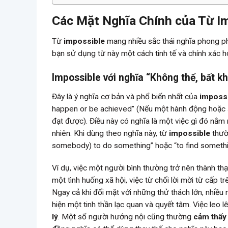
Các Mặt Nghĩa Chính của Từ I
Từ
impossible
mang nhiều sắc thái nghĩa phong phú
bạn sử dụng từ này một cách tinh tế và chính xác 
Impossible với nghĩa “Không thể, bất kh
Đây là ý nghĩa cơ bản và phổ biến nhất của
imposs
happen or be achieved” (Nếu một hành động hoặc 
đạt được). Điều này có nghĩa là một việc gì đó nằm 
nhiên. Khi dùng theo nghĩa này, từ
impossible
thườ
somebody) to do something” hoặc “to find someth
Ví dụ, việc một người bình thường trở nên thành th
một tình huống xã hội, việc từ chối lời mời từ cấp tr
Ngay cả khi đối mặt với những thử thách lớn, nhiều 
hiện một tinh thần lạc quan và quyết tâm. Việc leo
lý
. Một số người hướng nội cũng thường
cảm thấy