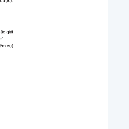
 được),
ặc giải
e”.
iệm vụ)