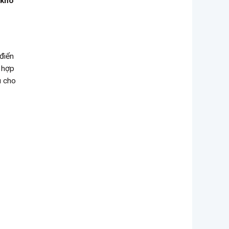
 khó
điển
g hợp
u cho