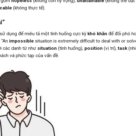
ao gồm
hopeless
(không còn hy vọng),
unattainable
(không thể đạt
icable
(không thực tế).
i”
ử dụng để miêu tả một tình huống cực kỳ
khó khăn
để đối phó ho
à “An
impossible
situation is extremely difficult to deal with or solv
i các danh từ như
situation
(tình huống),
position
(vị trí),
task
(nh
ách và phức tạp của vấn đề.