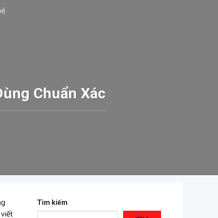
hệ
 Dùng Chuẩn Xác
ng
Tìm kiếm
viết