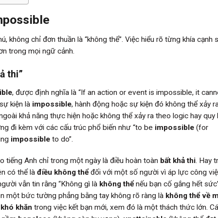
mpossible
, không chỉ đơn thuần là “không thể”. Việc hiểu rõ từng khía cạnh 
hơn trong mọi ngữ cảnh.
ả thi”
ible
, được định nghĩa là “If an action or event is impossible, it cann
sự kiện là
impossible
, hành động hoặc sự kiện đó không thể xảy r
ngoài khả năng thực hiện hoặc không thể xảy ra theo logic hay quy 
ng đi kèm với các cấu trúc phổ biến như “to be
impossible
(for
ing
impossible
to do”.
ạo tiếng Anh chỉ trong một ngày là điều hoàn toàn
bất khả thi
. Hay 
ên có thể là
điều không thể
đối với một số người vì áp lực công việ
người vẫn tin rằng “Không gì là
không thể
nếu bạn cố gắng hết sức”
 lên một bức tường phẳng bằng tay không rõ ràng là
không thể về m
 khó khăn
trong việc kết bạn mới, xem đó là một thách thức lớn. C