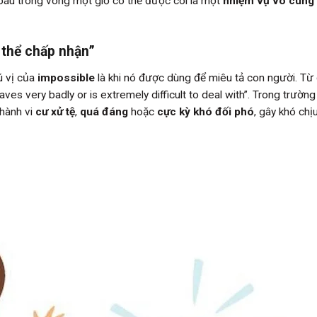
o báu trong vòng một giờ có thể được coi là một
nhiệm vụ vô cùng
 thể chấp nhận”
ú vị của
impossible
là khi nó được dùng để miêu tả con người. Từ 
es very badly or is extremely difficult to deal with”. Trong trườn
 hành vi
cư xử tệ
,
quá đáng
hoặc
cực kỳ khó đối phó
, gây khó chị