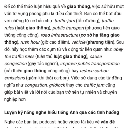
Để có thể thảo luận hiệu quả về
giao thông
, việc sở hữu một
vốn từ vựng phong phú là điều cần thiết. Bạn có thể bắt đầu
với những từ cơ bản như:
traffic jam
(tắc đường),
traffic
rules
(
luật giao thông
),
public transport
(phương tiện giao
thông công cộng),
road infrastructure
(
cơ sở hạ tầng giao
thông
),
rush hour
(giờ cao điểm),
vehicle
(
phương tiện
). Sau
đó, hãy học thêm các cụm từ và động từ liên quan như:
obey
the traffic rules
(tuân thủ
luật giao thông
),
cause
congestion
(gây tắc nghẽn),
improve public transportation
(cải thiện
giao thông
công cộng), hay
reduce carbon
emissions
(giảm khí thải carbon). Việc sử dụng các từ đồng
nghĩa như
congestion
,
gridlock
thay cho
traffic jam
cũng
giúp bài viết và lời nói của bạn trở nên tự nhiên và chuyên
nghiệp hơn.
Luyện kỹ năng nghe hiểu tiếng Anh qua các tình huống
Nghe các bản tin, podcast, hoặc video tài liệu về
vấn đề