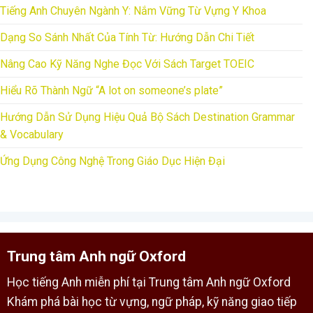
Tiếng Anh Chuyên Ngành Y: Nắm Vững Từ Vựng Y Khoa
Dạng So Sánh Nhất Của Tính Từ: Hướng Dẫn Chi Tiết
Nâng Cao Kỹ Năng Nghe Đọc Với Sách Target TOEIC
Hiểu Rõ Thành Ngữ “A lot on someone’s plate”
Hướng Dẫn Sử Dụng Hiệu Quả Bộ Sách Destination Grammar
& Vocabulary
Ứng Dụng Công Nghệ Trong Giáo Dục Hiện Đại
Trung tâm Anh ngữ Oxford
Học tiếng Anh miễn phí tại Trung tâm Anh ngữ Oxford
Khám phá bài học từ vựng, ngữ pháp, kỹ năng giao tiếp