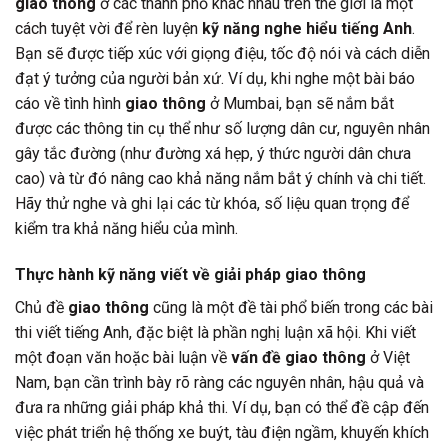
giao thông
ở các thành phố khác nhau trên thế giới là một
cách tuyệt vời để rèn luyện
kỹ năng nghe hiểu tiếng Anh
.
Bạn sẽ được tiếp xúc với giọng điệu, tốc độ nói và cách diễn
đạt ý tưởng của người bản xứ. Ví dụ, khi nghe một bài báo
cáo về tình hình
giao thông
ở Mumbai, bạn sẽ nắm bắt
được các thông tin cụ thể như số lượng dân cư, nguyên nhân
gây tắc đường (như đường xá hẹp, ý thức người dân chưa
cao) và từ đó nâng cao khả năng nắm bắt ý chính và chi tiết.
Hãy thử nghe và ghi lại các từ khóa, số liệu quan trọng để
kiểm tra khả năng hiểu của mình.
Thực hành kỹ năng viết về giải pháp giao thông
Chủ đề
giao thông
cũng là một đề tài phổ biến trong các bài
thi viết tiếng Anh, đặc biệt là phần nghị luận xã hội. Khi viết
một đoạn văn hoặc bài luận về
vấn đề giao thông
ở Việt
Nam, bạn cần trình bày rõ ràng các nguyên nhân, hậu quả và
đưa ra những giải pháp khả thi. Ví dụ, bạn có thể đề cập đến
việc phát triển hệ thống xe buýt, tàu điện ngầm, khuyến khích