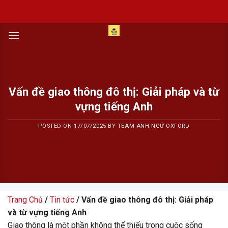
Skip
to
content
Vấn đề giao thông đô thị: Giải pháp và từ
vựng tiếng Anh
POSTED ON
17/07/2025
BY
TEAM ANH NGỮ OXFORD
Trang Chủ
/
Tin tức
/ Vấn đề giao thông đô thị: Giải pháp
và từ vựng tiếng Anh
Giao thông là một phần không thể thiếu trong cuộc sống