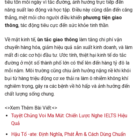
tiêu tốn mỗi ngày vì tắc đường, ảnh hưởng trực tiếp đến
năng suất lao động và học tập. Điều này cũng dẫn đến căng
thẳng, mệt mỏi cho người điều khiển
phương tiện giao
thông
, tác động tiêu cực đến sức khỏe tinh thần.
Về mặt kinh tế,
ùn tắc giao thông
làm tăng chi phí vận
chuyển hàng hóa, giảm hiệu quả sản xuất kinh doanh, và làm
mất đi các cơ hội đầu tư. Ước tính, thiệt hại kinh tế do tắc
đường ở một số thành phố lớn có thể lên đến hàng tỷ đô la
mỗi năm. Môi trường cũng chịu ảnh hưởng nặng nề khi khói
bụi từ hàng triệu động cơ xe thải ra làm ô nhiễm không khí
nghiêm trọng, gây ra các bệnh về hô hấp và ảnh hưởng đến
chất lượng sống chung.
<>Xem Thêm Bài Viết:<>
Tuyệt Chủng Voi Ma Mút: Chiến Lược Nghe IELTS Hiệu
Quả
Hậu Tố -ate: Định Nghĩa, Phát Âm & Cách Dùng Chuẩn