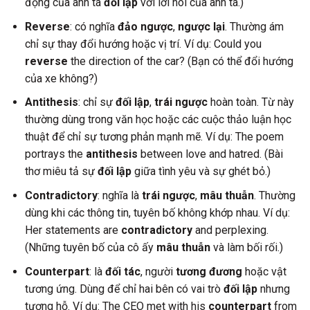
động của anh ta
đối lập
với lời nói của anh ta.)
Reverse
: có nghĩa
đảo ngược
,
ngược lại
. Thường ám
chỉ sự thay đổi hướng hoặc vị trí. Ví dụ: Could you
reverse
the direction of the car? (Bạn có thể đổi hướng
của xe không?)
Antithesis
: chỉ sự
đối lập
,
trái ngược
hoàn toàn. Từ này
thường dùng trong văn học hoặc các cuộc thảo luận học
thuật để chỉ sự tương phản mạnh mẽ. Ví dụ: The poem
portrays the
antithesis
between love and hatred. (Bài
thơ miêu tả sự
đối lập
giữa tình yêu và sự ghét bỏ.)
Contradictory
: nghĩa là
trái ngược
,
mâu thuẫn
. Thường
dùng khi các thông tin, tuyên bố không khớp nhau. Ví dụ:
Her statements are
contradictory
and perplexing.
(Những tuyên bố của cô ấy
mâu thuẫn
và làm bối rối.)
Counterpart
: là
đối tác
, người
tương đương
hoặc vật
tương ứng. Dùng để chỉ hai bên có vai trò
đối lập
nhưng
tương hỗ. Ví dụ: The CEO met with his
counterpart
from