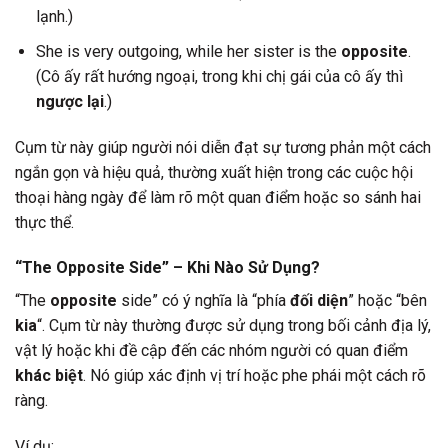
lạnh.)
She is very outgoing, while her sister is the
opposite
.
(Cô ấy rất hướng ngoại, trong khi chị gái của cô ấy thì
ngược lại
.)
Cụm từ này giúp người nói diễn đạt sự tương phản một cách
ngắn gọn và hiệu quả, thường xuất hiện trong các cuộc hội
thoại hàng ngày để làm rõ một quan điểm hoặc so sánh hai
thực thể.
“The Opposite Side” – Khi Nào Sử Dụng?
“The
opposite
side” có ý nghĩa là “phía
đối diện
” hoặc “bên
kia
“. Cụm từ này thường được sử dụng trong bối cảnh địa lý,
vật lý hoặc khi đề cập đến các nhóm người có quan điểm
khác biệt
. Nó giúp xác định vị trí hoặc phe phái một cách rõ
ràng.
Ví dụ: