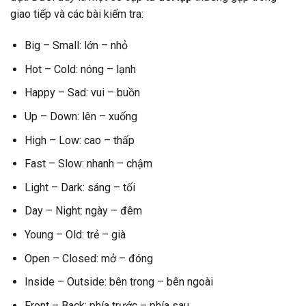
giao tiếp và các bài kiểm tra:
Big – Small: lớn – nhỏ
Hot – Cold: nóng – lạnh
Happy – Sad: vui – buồn
Up – Down: lên – xuống
High – Low: cao – thấp
Fast – Slow: nhanh – chậm
Light – Dark: sáng – tối
Day – Night: ngày – đêm
Young – Old: trẻ – già
Open – Closed: mở – đóng
Inside – Outside: bên trong – bên ngoài
Front – Back: phía trước – phía sau