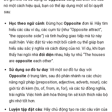
nó một cách hiệu quả, bạn có thể áp dụng một số bí quyết
sau:
Học theo ngữ cảnh
: Đừng học
Opposite
đơn lẻ. Hãy tìm
hiểu các câu ví dụ, các cụm từ (như “Opposite attract”,
“the opposite side”) và tình huống giao tiếp mà từ này
xuất hiện. Việc đặt từ vào một bối cảnh cụ thể giúp bạn
hiểu sâu sắc ý nghĩa và cách dùng của nó. Ví dụ, khi bạn
thấy hai ngôi nhà
đối diện
nhau, hãy tự nhủ “The houses
are
opposite
each other”.
Sử dụng sơ đồ tư duy
: Vẽ một sơ đồ tư duy với
Opposite
ở trung tâm, sau đó phân nhánh ra các chức
năng ngữ pháp (preposition, adjective, adverb, noun), các
giới từ đi kèm (to, of, from, in, for), và các từ đồng nghĩa,
trái nghĩa. Việc hình ảnh hóa thông tin sẽ kích thích não bộ
ghi nhớ tốt hơn.
Luyện tập đặt câu
: Hãy chủ động tạo ra các câu văn của