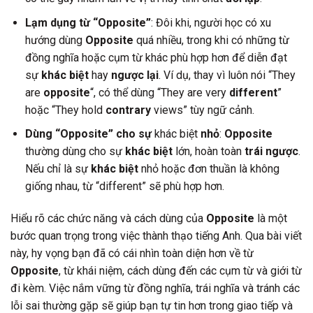
Lạm dụng từ “Opposite”
: Đôi khi, người học có xu
hướng dùng
Opposite
quá nhiều, trong khi có những từ
đồng nghĩa hoặc cụm từ khác phù hợp hơn để diễn đạt
sự
khác biệt
hay
ngược lại
. Ví dụ, thay vì luôn nói “They
are
opposite
“, có thể dùng “They are very
different
”
hoặc “They hold
contrary
views” tùy ngữ cảnh.
Dùng “Opposite” cho sự
khác biệt
nhỏ
:
Opposite
thường dùng cho sự
khác biệt
lớn, hoàn toàn
trái ngược
.
Nếu chỉ là sự
khác biệt
nhỏ hoặc đơn thuần là không
giống nhau, từ “different” sẽ phù hợp hơn.
Hiểu rõ các chức năng và cách dùng của
Opposite
là một
bước quan trọng trong việc thành thạo tiếng Anh. Qua bài viết
này, hy vọng bạn đã có cái nhìn toàn diện hơn về từ
Opposite
, từ khái niệm, cách dùng đến các cụm từ và giới từ
đi kèm. Việc nắm vững từ đồng nghĩa, trái nghĩa và tránh các
lỗi sai thường gặp sẽ giúp bạn tự tin hơn trong giao tiếp và