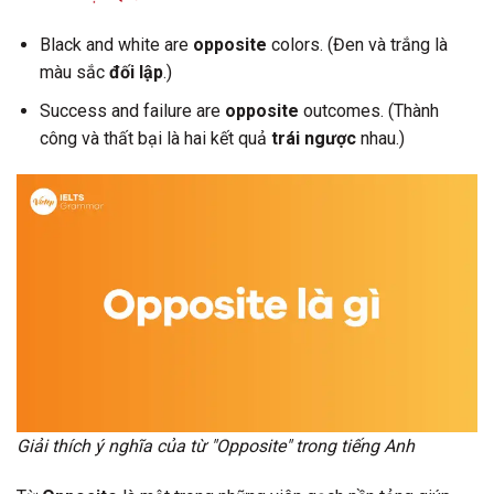
Black and white are
opposite
colors. (Đen và trắng là
màu sắc
đối lập
.)
Success and failure are
opposite
outcomes. (Thành
công và thất bại là hai kết quả
trái ngược
nhau.)
Giải thích ý nghĩa của từ "Opposite" trong tiếng Anh