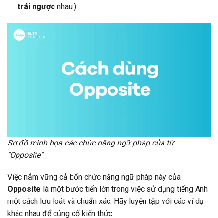
trái ngược
nhau.)
Sơ đồ minh họa các chức năng ngữ pháp của từ
"Opposite"
Việc nắm vững cả bốn chức năng ngữ pháp này của
Opposite
là một bước tiến lớn trong việc sử dụng tiếng Anh
một cách lưu loát và chuẩn xác. Hãy luyện tập với các ví dụ
khác nhau để củng cố kiến thức.