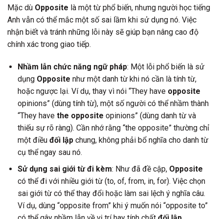
Mặc dù
Opposite
là một từ phổ biến, nhưng người học tiếng
Anh vẫn có thể mắc một số sai lầm khi sử dụng nó. Việc
nhận biết và tránh những lỗi này sẽ giúp bạn nâng cao độ
chính xác trong giao tiếp.
Nhầm lẫn chức năng ngữ pháp
: Một lỗi phổ biến là sử
dụng
Opposite
như một danh từ khi nó cần là tính từ,
hoặc ngược lại. Ví dụ, thay vì nói “They have
opposite
opinions” (dùng tính từ), một số người có thể nhầm thành
“They have
the opposite
opinions” (dùng danh từ và
thiếu sự rõ ràng). Cần nhớ rằng “the opposite” thường chỉ
một điều
đối lập
chung, không phải bổ nghĩa cho danh từ
cụ thể ngay sau nó.
Sử dụng sai giới từ đi kèm
: Như đã đề cập,
Opposite
có thể đi với nhiều giới từ (to, of, from, in, for). Việc chọn
sai giới từ có thể thay đổi hoặc làm sai lệch ý nghĩa câu.
Ví dụ, dùng “opposite from” khi ý muốn nói “opposite to”
có thể gây nhầm lẫn về vị trí hay tính chất
đối lập
.