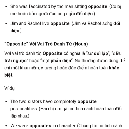
She was fascinated by the man sitting
opposite
. (Cô bị
mê hoặc bởi người đàn ông ngồi
đối diện
.)
Jim and Rachel live
opposite
. (Jim và Rachel sống
đối
diện
.)
“Opposite” Với Vai Trò Danh Từ (Noun)
Với vai trò danh từ,
Opposite
có nghĩa là “sự
đối lập
“, “điều
trái ngược
” hoặc “mặt
phản diện
“. Nó thường được dùng để
chỉ một khái niệm, ý tưởng hoặc đặc điểm hoàn toàn
khác
biệt
.
Ví dụ:
The two sisters have completely
opposite
personalities. (Hai chị em gái có tính cách hoàn toàn
đối
lập
nhau.)
We were
opposites
in character. (Chúng tôi có tính cách