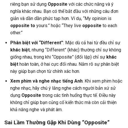
riêng bạn sử dụng
Opposite
với các chức năng và ý
nghĩa khác nhau. Bạn có thể bắt đầu với những câu đơn
giản và dần dần phức tạp hơn. Ví dụ, “My opinion is
opposite to
yours.” hoặc “They live
opposite
to each
other.”
Phân biệt với “Different”
: Mặc dù cả hai từ đều chỉ sự
khác biệt
, nhưng “Different” (khác) thường chỉ sự không
giống nhau, trong khi “Opposite” (đối lập) chỉ sự
khác
biệt
hoàn toàn, ở hai cực đối nhau. Nắm rõ sự phân biệt
này giúp bạn chọn từ chính xác hơn.
Xem phim và nghe nhạc tiếng Anh
: Khi xem phim hoặc
nghe nhạc, hãy chú ý lắng nghe cách người bản xứ sử
dụng
Opposite
trong các tình huống thực tế. Điều này
không chỉ giúp bạn củng cố kiến thức mà còn cải thiện
khả năng nghe và phát âm.
Sai Lầm Thường Gặp Khi Dùng “Opposite”