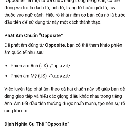
“Opposite” là một từ đa chức năng trong tiếng Anh, có thể
đóng vai trò là danh từ, tính từ, trạng từ hoặc giới từ, tùy
thuộc vào ngữ cảnh. Hiểu rõ khái niệm cơ bản của nó là bước
đầu tiên để sử dụng từ này một cách thành thạo.
Phát Âm Chuẩn “Opposite”
Để phát âm đúng từ
Opposite
, bạn có thể tham khảo phiên
âm quốc tế như sau:
Phiên âm Anh (UK): /ˈɒp.ə.zɪt/
Phiên âm Mỹ (US): /ˈɑː.pə.zɪt/
Việc luyện tập phát âm theo cả hai chuẩn này sẽ giúp bạn dễ
dàng giao tiếp và hiểu các giọng điệu khác nhau trong tiếng
Anh. Âm tiết đầu tiên thường được nhấn mạnh, tạo nên sự rõ
ràng khi nói.
Định Nghĩa Cụ Thể “Opposite”