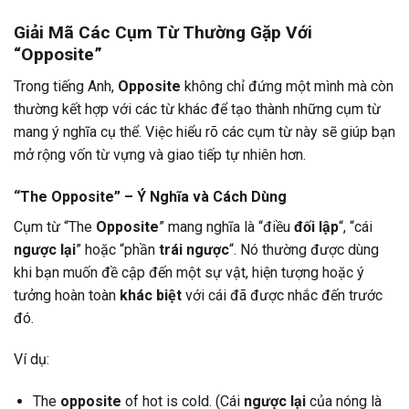
Giải Mã Các Cụm Từ Thường Gặp Với
“Opposite”
Trong tiếng Anh,
Opposite
không chỉ đứng một mình mà còn
thường kết hợp với các từ khác để tạo thành những cụm từ
mang ý nghĩa cụ thể. Việc hiểu rõ các cụm từ này sẽ giúp bạn
mở rộng vốn từ vựng và giao tiếp tự nhiên hơn.
“The Opposite” – Ý Nghĩa và Cách Dùng
Cụm từ “The
Opposite
” mang nghĩa là “điều
đối lập
“, “cái
ngược lại
” hoặc “phần
trái ngược
“. Nó thường được dùng
khi bạn muốn đề cập đến một sự vật, hiện tượng hoặc ý
tưởng hoàn toàn
khác biệt
với cái đã được nhắc đến trước
đó.
Ví dụ:
The
opposite
of hot is cold. (Cái
ngược lại
của nóng là