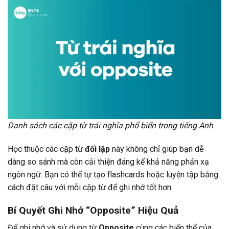
Danh sách các cặp từ trái nghĩa phổ biến trong tiếng Anh
Học thuộc các cặp từ
đối lập
này không chỉ giúp bạn dễ
dàng so sánh mà còn cải thiện đáng kể khả năng phản xạ
ngôn ngữ. Bạn có thể tự tạo flashcards hoặc luyện tập bằng
cách đặt câu với mỗi cặp từ để ghi nhớ tốt hơn.
Bí Quyết Ghi Nhớ “Opposite” Hiệu Quả
Để ghi nhớ và sử dụng từ
Opposite
cùng các biến thể của