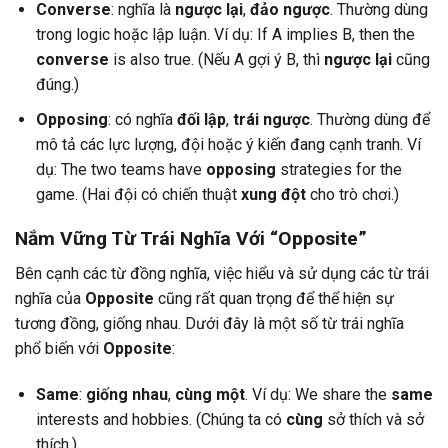
Converse
: nghĩa là
ngược lại
,
đảo ngược
. Thường dùng
trong logic hoặc lập luận. Ví dụ: If A implies B, then the
converse
is also true. (Nếu A gợi ý B, thì
ngược lại
cũng
đúng.)
Opposing
: có nghĩa
đối lập
,
trái ngược
. Thường dùng để
mô tả các lực lượng, đội hoặc ý kiến đang cạnh tranh. Ví
dụ: The two teams have
opposing
strategies for the
game. (Hai đội có chiến thuật
xung đột
cho trò chơi.)
Nắm Vững Từ Trái Nghĩa Với “Opposite”
Bên cạnh các từ đồng nghĩa, việc hiểu và sử dụng các từ trái
nghĩa của
Opposite
cũng rất quan trọng để thể hiện sự
tương đồng, giống nhau. Dưới đây là một số từ trái nghĩa
phổ biến với
Opposite
:
Same
:
giống nhau
,
cùng một
. Ví dụ: We share the
same
interests and hobbies. (Chúng ta có
cùng
sở thích và sở
thích.)