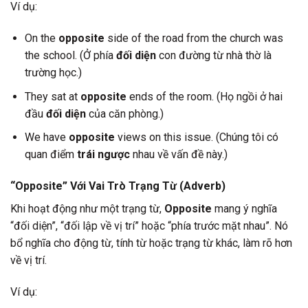
Ví dụ:
On the
opposite
side of the road from the church was
the school. (Ở phía
đối diện
con đường từ nhà thờ là
trường học.)
They sat at
opposite
ends of the room. (Họ ngồi ở hai
đầu
đối diện
của căn phòng.)
We have
opposite
views on this issue. (Chúng tôi có
quan điểm
trái ngược
nhau về vấn đề này.)
“Opposite” Với Vai Trò Trạng Từ (Adverb)
Khi hoạt động như một trạng từ,
Opposite
mang ý nghĩa
“đối diện”, “đối lập về vị trí” hoặc “phía trước mặt nhau”. Nó
bổ nghĩa cho động từ, tính từ hoặc trạng từ khác, làm rõ hơn
về vị trí.
Ví dụ: