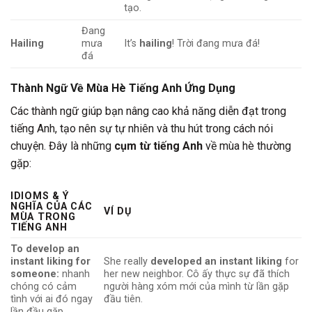
tạo.
Đang
Hailing
mưa
It’s
hailing
! Trời đang mưa đá!
đá
Thành Ngữ Về Mùa Hè Tiếng Anh Ứng Dụng
Các thành ngữ giúp bạn nâng cao khả năng diễn đạt trong
tiếng Anh, tạo nên sự tự nhiên và thu hút trong cách nói
chuyện. Đây là những
cụm từ tiếng Anh
về mùa hè thường
gặp:
IDIOMS & Ý
NGHĨA CỦA CÁC
VÍ DỤ
MÙA TRONG
TIẾNG ANH
To develop an
instant liking for
She really
developed an instant liking
for
someone:
nhanh
her new neighbor. Cô ấy thực sự đã thích
chóng có cảm
người hàng xóm mới của mình từ lần gặp
tình với ai đó ngay
đầu tiên.
lần đầu gặp