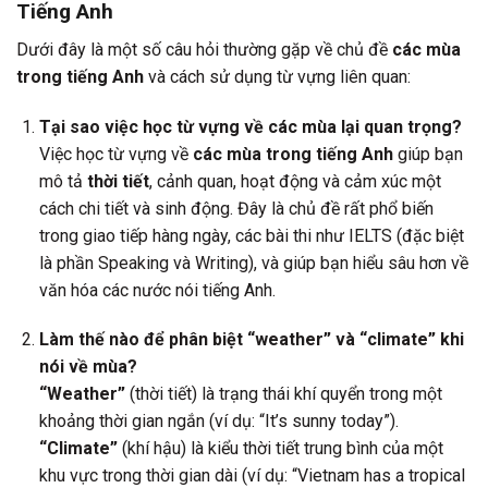
Tiếng Anh
Dưới đây là một số câu hỏi thường gặp về chủ đề
các mùa
trong tiếng Anh
và cách sử dụng từ vựng liên quan:
Tại sao việc học từ vựng về các mùa lại quan trọng?
Việc học từ vựng về
các mùa trong tiếng Anh
giúp bạn
mô tả
thời tiết
, cảnh quan, hoạt động và cảm xúc một
cách chi tiết và sinh động. Đây là chủ đề rất phổ biến
trong giao tiếp hàng ngày, các bài thi như IELTS (đặc biệt
là phần Speaking và Writing), và giúp bạn hiểu sâu hơn về
văn hóa các nước nói tiếng Anh.
Làm thế nào để phân biệt “weather” và “climate” khi
nói về mùa?
“Weather”
(thời tiết) là trạng thái khí quyển trong một
khoảng thời gian ngắn (ví dụ: “It’s sunny today”).
“Climate”
(khí hậu) là kiểu thời tiết trung bình của một
khu vực trong thời gian dài (ví dụ: “Vietnam has a tropical