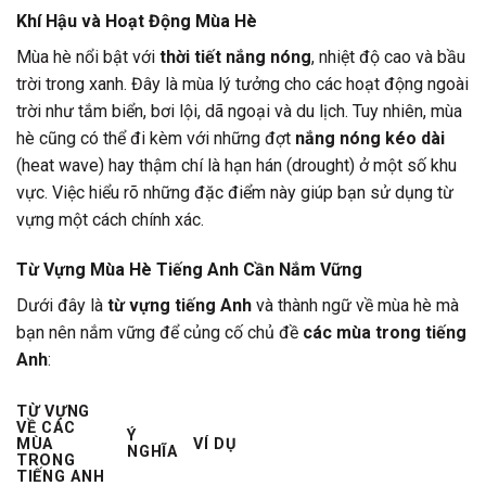
Khí Hậu và Hoạt Động Mùa Hè
Mùa hè nổi bật với
thời tiết nắng nóng
, nhiệt độ cao và bầu
trời trong xanh. Đây là mùa lý tưởng cho các hoạt động ngoài
trời như tắm biển, bơi lội, dã ngoại và du lịch. Tuy nhiên, mùa
hè cũng có thể đi kèm với những đợt
nắng nóng kéo dài
(heat wave) hay thậm chí là hạn hán (drought) ở một số khu
vực. Việc hiểu rõ những đặc điểm này giúp bạn sử dụng từ
vựng một cách chính xác.
Từ Vựng Mùa Hè Tiếng Anh Cần Nắm Vững
Dưới đây là
từ vựng tiếng Anh
và thành ngữ về mùa hè mà
bạn nên nắm vững để củng cố chủ đề
các mùa trong tiếng
Anh
:
TỪ VỰNG
VỀ CÁC
Ý
MÙA
VÍ DỤ
NGHĨA
TRONG
TIẾNG ANH