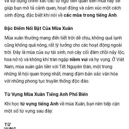
và sử dụng chính xác các từ ngữ liên quan đến mùa này sẽ
giúp bạn mô tả cảnh quan, hoạt động và cảm xúc một cách
sinh động, đặc biệt khi nói về
các mùa trong tiếng Anh
.
Đặc Điểm Nổi Bật Của Mùa Xuân
Mùa xuân thường mang đến tiết trời dễ chịu, không quá lạnh
cũng không quá nóng, rất lý tưởng cho các hoạt động ngoài
trời. Đây là mùa của sự tái sinh, nơi cây cối đâm chồi nảy lộc,
hoa nở rộ và không khí tràn ngập
niềm vui
và hy vọng. Ở Việt
Nam, mùa xuân gắn liền với Tết Nguyên Đán, một trong
những lễ hội quan trọng nhất, mang đậm bản sắc văn hóa
với những phong tục truyền thống độc đáo.
Từ Vựng Mùa Xuân Tiếng Anh Phổ Biến
Khi học
từ vựng tiếng Anh
về mùa Xuân, bạn nên tiếp cận
một số từ vựng sau đây:
TỪ