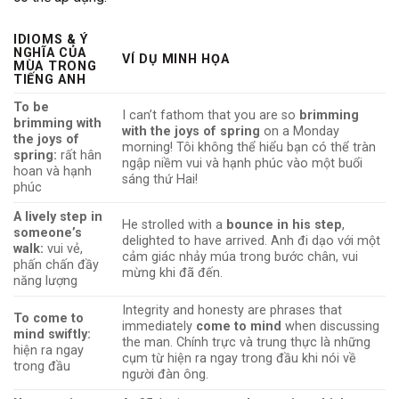
IDIOMS & Ý
NGHĨA CỦA
VÍ DỤ MINH HỌA
MÙA TRONG
TIẾNG ANH
To be
I can’t fathom that you are so
brimming
brimming with
with the joys of spring
on a Monday
the joys of
morning! Tôi không thể hiểu bạn có thể tràn
spring:
rất hân
ngập niềm vui và hạnh phúc vào một buổi
hoan và hạnh
sáng thứ Hai!
phúc
A lively step in
He strolled with a
bounce in his step
,
someone’s
delighted to have arrived. Anh đi dạo với một
walk:
vui vẻ,
cảm giác nhảy múa trong bước chân, vui
phấn chấn đầy
mừng khi đã đến.
năng lượng
Integrity and honesty are phrases that
To come to
immediately
come to mind
when discussing
mind swiftly:
the man. Chính trực và trung thực là những
hiện ra ngay
cụm từ hiện ra ngay trong đầu khi nói về
trong đầu
người đàn ông.