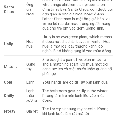
cheerful old man with a long white beard
Ông
who brings children their presents on
Santa
già
Christmas Eve. Santa Claus, còn được gọi
Claus
Noel
đơn giản là ông già Noel hoặc ở Anh,
Father Christmas là một ông già béo, vui
vẻ với bộ râu dài màu trắng, người mang
quà cho trẻ em vào đêm Giáng sinh.
Holly
is an evergreen plant, which means
Hoa
it does not shed its leaves in winter. Hoa
Holly
huệ
huệ là một loại cây thường xanh, có
nghĩa là nó không rụng lá vào mùa đông.
She bought a pair of woolen
mittens
Găng
and a matching scarf. Cô mua một đôi
Mittens
tay
găng tay len và một chiếc khăn quàng cổ
phù hợp.
Cold
Lạnh
Your hands are
cold
! Tay bạn lạnh quá!
Lạnh
The bathroom gets
chilly
in the winter.
Chilly
thấu
Phòng tắm trở nên lạnh lẽo vào mùa
xương
đông.
The
frosty
air stung my cheeks. Không
Frosty
Giá rét
khí lạnh buốt làm rát má tôi.