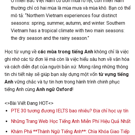
Ở miền Bắc Việt Nam có bốn mùa rõ rệt, còn miền Nam
thường chỉ có hai mùa là mùa mưa và mùa khô. Bạn có thể
mô tả: “Northern Vietnam experiences four distinct
seasons: spring, summer, autumn, and winter. Southern
Vietnam has a tropical climate with two main seasons:
the dry season and the rainy season.”
Học từ vựng về
các mùa trong tiếng Anh
không chỉ là việc
ghi nhớ các từ đơn lẻ mà còn là việc hiểu sâu hơn về văn hóa
và cách diễn đạt của người bản xứ. Mong rằng những thông
tin chi tiết này sẽ giúp bạn xây dựng một vốn
từ vựng tiếng
Anh
vững chắc và tự tin hơn trong hành trình chinh phục
tiếng Anh cùng
Anh ngữ Oxford
!
<>Bài Viết Đang HOT<>
PTE 30 tương đương IELTS bao nhiêu? Địa chỉ học uy tín
Những Trang Web Học Tiếng Anh Miễn Phí Hiệu Quả Nhất
Khám Phá **Thành Ngữ Tiếng Anh**: Chìa Khóa Giao Tiếp