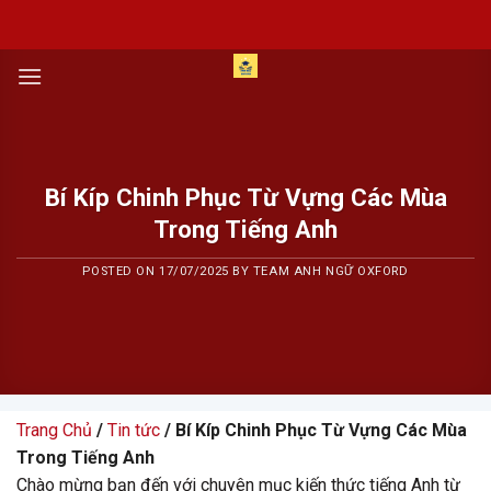
Skip
to
content
Bí Kíp Chinh Phục Từ Vựng Các Mùa
Trong Tiếng Anh
POSTED ON
17/07/2025
BY
TEAM ANH NGỮ OXFORD
Trang Chủ
/
Tin tức
/ Bí Kíp Chinh Phục Từ Vựng Các Mùa
Trong Tiếng Anh
Chào mừng bạn đến với chuyên mục kiến thức tiếng Anh từ