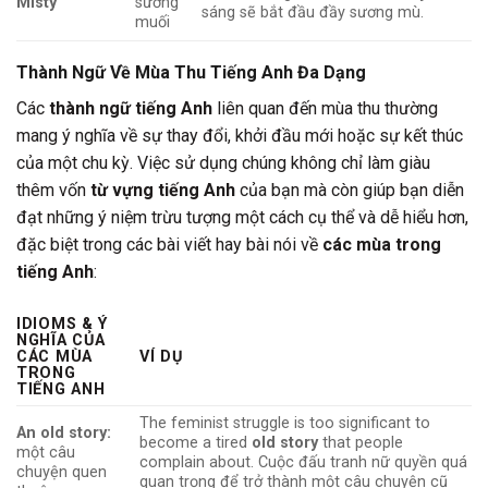
Misty
sương
sáng sẽ bắt đầu đầy sương mù.
muối
Thành Ngữ Về Mùa Thu Tiếng Anh Đa Dạng
Các
thành ngữ tiếng Anh
liên quan đến mùa thu thường
mang ý nghĩa về sự thay đổi, khởi đầu mới hoặc sự kết thúc
của một chu kỳ. Việc sử dụng chúng không chỉ làm giàu
thêm vốn
từ vựng tiếng Anh
của bạn mà còn giúp bạn diễn
đạt những ý niệm trừu tượng một cách cụ thể và dễ hiểu hơn,
đặc biệt trong các bài viết hay bài nói về
các mùa trong
tiếng Anh
:
IDIOMS & Ý
NGHĨA CỦA
CÁC MÙA
VÍ DỤ
TRONG
TIẾNG ANH
The feminist struggle is too significant to
An old story:
become a tired
old story
that people
một câu
complain about. Cuộc đấu tranh nữ quyền quá
chuyện quen
quan trọng để trở thành một câu chuyện cũ