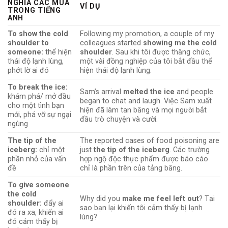
NGHĨA CÁC MÙA
VÍ DỤ
TRONG TIẾNG
ANH
To show the cold
Following my promotion, a couple of my
shoulder to
colleagues started
showing me the cold
someone:
thể hiện
shoulder
. Sau khi tôi được thăng chức,
thái độ lạnh lùng,
một vài đồng nghiệp của tôi bắt đầu thể
phớt lờ ai đó
hiện thái độ lạnh lùng.
To break the ice:
Sam’s arrival
melted the ice
and people
khám phá/ mở đầu
began to chat and laugh. Việc Sam xuất
cho một tình bạn
hiện đã làm tan băng và mọi người bắt
mới, phá vỡ sự ngại
đầu trò chuyện và cười.
ngùng
The tip of the
The reported cases of food poisoning are
iceberg:
chỉ một
just
the tip of the iceberg
. Các trường
phần nhỏ của vấn
hợp ngộ độc thực phẩm được báo cáo
đề
chỉ là phần trên của tảng băng.
To give someone
the cold
Why did you
make me feel left out
? Tại
shoulder:
đẩy ai
sao bạn lại khiến tôi cảm thấy bị lạnh
đó ra xa, khiến ai
lùng?
đó cảm thấy bị