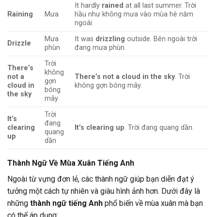
It hardly
rained
at all last summer. Trời
Raining
Mưa
hầu như không mưa vào mùa hè năm
ngoái.
Mưa
It was
drizzling
outside. Bên ngoài trời
Drizzle
phùn
đang mưa phùn.
Trời
There’s
không
not a
There’s not a cloud in the sky
. Trời
gợn
cloud in
không gợn bóng mây.
bóng
the sky
mây
Trời
It’s
đang
clearing
It’s clearing up
. Trời đang quang dần.
quang
up
dần
Thành Ngữ Về Mùa Xuân Tiếng Anh
Ngoài từ vựng đơn lẻ, các thành ngữ giúp bạn diễn đạt ý
tưởng một cách tự nhiên và giàu hình ảnh hơn. Dưới đây là
những
thành ngữ tiếng Anh
phổ biến về mùa xuân mà bạn
có thể áp dụng: