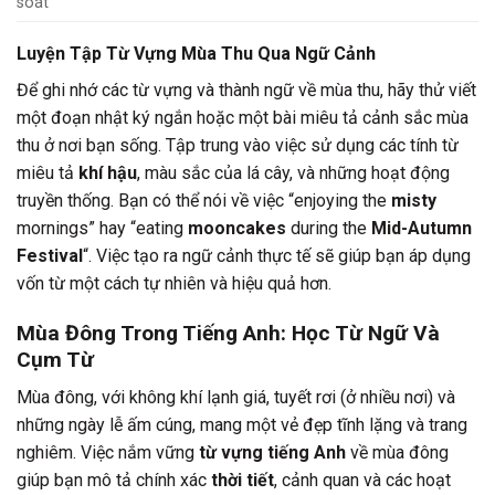
soát
Luyện Tập Từ Vựng Mùa Thu Qua Ngữ Cảnh
Để ghi nhớ các từ vựng và thành ngữ về mùa thu, hãy thử viết
một đoạn nhật ký ngắn hoặc một bài miêu tả cảnh sắc mùa
thu ở nơi bạn sống. Tập trung vào việc sử dụng các tính từ
miêu tả
khí hậu
, màu sắc của lá cây, và những hoạt động
truyền thống. Bạn có thể nói về việc “enjoying the
misty
mornings” hay “eating
mooncakes
during the
Mid-Autumn
Festival
“. Việc tạo ra ngữ cảnh thực tế sẽ giúp bạn áp dụng
vốn từ một cách tự nhiên và hiệu quả hơn.
Mùa Đông Trong Tiếng Anh: Học Từ Ngữ Và
Cụm Từ
Mùa đông, với không khí lạnh giá, tuyết rơi (ở nhiều nơi) và
những ngày lễ ấm cúng, mang một vẻ đẹp tĩnh lặng và trang
nghiêm. Việc nắm vững
từ vựng tiếng Anh
về mùa đông
giúp bạn mô tả chính xác
thời tiết
, cảnh quan và các hoạt