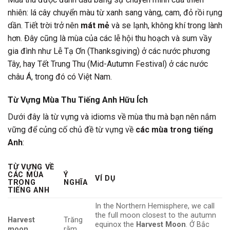
nhiên: lá cây chuyển màu từ xanh sang vàng, cam, đỏ rồi rụng
dần. Tiết trời trở nên
mát mẻ
và se lạnh, không khí trong lành
hơn. Đây cũng là mùa của các lễ hội thu hoạch và sum vầy
gia đình như Lễ Tạ Ơn (Thanksgiving) ở các nước phương
Tây, hay Tết Trung Thu (Mid-Autumn Festival) ở các nước
châu Á, trong đó có Việt Nam.
Từ Vựng Mùa Thu Tiếng Anh Hữu Ích
Dưới đây là từ vựng và idioms về mùa thu mà bạn nên nắm
vững để củng cố chủ đề từ vựng về
các mùa trong tiếng
Anh
:
TỪ VỰNG VỀ
CÁC MÙA
Ý
VÍ DỤ
TRONG
NGHĨA
TIẾNG ANH
In the Northern Hemisphere, we call
the full moon closest to the autumn
Harvest
Trăng
equinox the
Harvest Moon
. Ở Bắc
moon
rằm