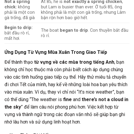
Not a spring
At 85, he is
not exactly a spring chicken
,
chick:
không
but Lam is busier than ever. Ở tuổi 85, ông
phải là một con
không phải là một con gà trống, nhưng Lâm
gà trống, đã già
bận rộn hơn bao giờ hết.
Begin to drip:
The boat
began to drip
. Con thuyền bắt đầu
bắt đầu rò rỉ,
rò rỉ.
mất hơi.
Ứng Dụng Từ Vựng Mùa Xuân Trong Giao Tiếp
Để thành thạo
từ vựng về các mùa trong tiếng Anh
, bạn
không chỉ học thuộc mà còn phải biết cách áp dụng chúng
vào các tình huống giao tiếp cụ thể. Hãy thử miêu tả chuyến
đi chơi Tết của mình, hay kể về những loài hoa bạn yêu thích
vào mùa xuân. Ví dụ, thay vì chỉ nói “It’s nice weather”, bạn
có thể dùng “The weather is
fine
and
there’s not a cloud in
the sky
” để làm câu nói phong phú hơn. Việc kết hợp từ
vựng và thành ngữ trong các đoạn văn nhỏ sẽ giúp bạn ghi
nhớ lâu hơn và sử dụng linh hoạt hơn.