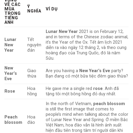
VỰNG
VỀ CÁC
Ý
MÙA
VÍ DỤ
NGHĨA
TRONG
TIẾNG
ANH
Lunar New Year
2021 is on February 12,
and in terms of the Chinese zodiac animal,
Lunar
Tết
it’s the Year of the Ox. Tết âm lịch 2021
New
nguyên
diễn ra vào ngày 12 tháng 2, và theo cung
Year
đán
hoàng đạo của Trung Quốc, đó là năm
Sửu.
New
Giao
Are you having a
New Year’s Eve
party?
Year’s
thừa
Bạn đang có một bữa tiệc đêm giao thừa?
Eve
Hoa
He gave me a single red
rose
. Anh đã
Rose
hồng
tặng tôi một bông hồng đỏ duy nhất.
In the north of Vietnam,
peach blossom
is still the first image that comes to
people’s mind when talking about the color
Peach
Hoa
of Lunar New Year and Spring. Ở miền Bắc
blossom
đào
Việt Nam, hoa đào vẫn là hình ảnh xuất
hiện đầu tiên trong tâm trí người dân khi