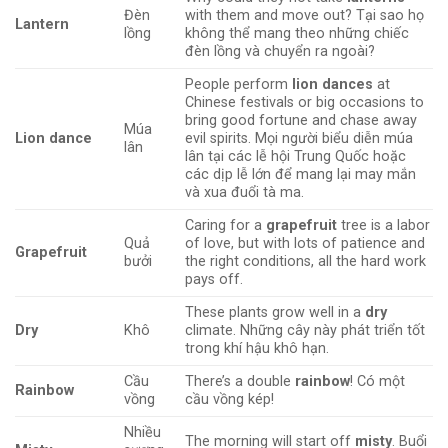
Đèn
with them and move out? Tại sao họ
Lantern
lồng
không thể mang theo những chiếc
đèn lồng và chuyển ra ngoài?
People perform
lion dances
at
Chinese festivals or big occasions to
bring good fortune and chase away
Múa
Lion dance
evil spirits. Mọi người biểu diễn múa
lân
lân tại các lễ hội Trung Quốc hoặc
các dịp lễ lớn để mang lại may mắn
và xua đuổi tà ma.
Caring for a
grapefruit
tree is a labor
Quả
of love, but with lots of patience and
Grapefruit
bưởi
the right conditions, all the hard work
pays off.
These plants grow well in a
dry
Dry
Khô
climate. Những cây này phát triển tốt
trong khí hậu khô hạn.
Cầu
There’s a double
rainbow
! Có một
Rainbow
vồng
cầu vồng kép!
Nhiều
The morning will start off
misty
. Buổi