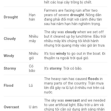
hết các loại cây trồng bị chết.
Farmers are facing ruin after two
Hạn
years of severe
drought
. Nông dân
Drought
hán
đang phải đối mặt với cảnh điêu tàn
sau hai năm hạn hán nghiêm trọng.
The sky was
cloudy
when we set off
Nhiều
but it cleared up by lunchtime. Bầu trời
Cloudy
mây
nhiều mây khi chúng tôi khởi hành
nhưng trời quang mây vào giờ ăn trưa.
Nhiều
It’s too
windy
to go out in the boat. Đi
Windy
gió
thuyền ra ngoài trời quá gió.
Có
Stormy
It’s
stormy
. Trời có bão.
bão
The heavy rain has caused
floods
in
many parts of the country. Trận mưa
Flood
Lũ
lớn đã gây ra lũ lụt ở nhiều nơi trên cả
nước.
The sky was
overcast
and we needed
to use artificial light. Bầu trời u ám và
Overcast
U ám
chúng tôi cần sử dụng ánh sáng nhân