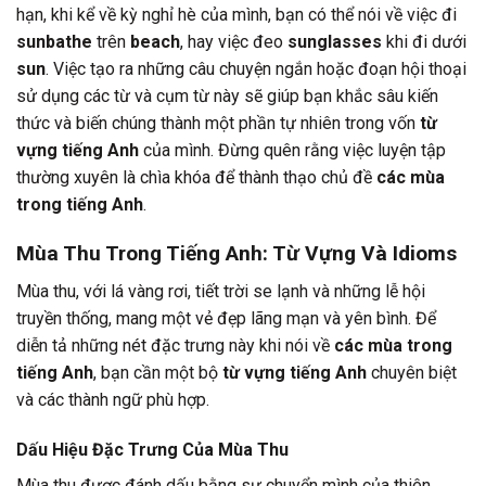
hạn, khi kể về kỳ nghỉ hè của mình, bạn có thể nói về việc đi
sunbathe
trên
beach
, hay việc đeo
sunglasses
khi đi dưới
sun
. Việc tạo ra những câu chuyện ngắn hoặc đoạn hội thoại
sử dụng các từ và cụm từ này sẽ giúp bạn khắc sâu kiến
thức và biến chúng thành một phần tự nhiên trong vốn
từ
vựng tiếng Anh
của mình. Đừng quên rằng việc luyện tập
thường xuyên là chìa khóa để thành thạo chủ đề
các mùa
trong tiếng Anh
.
Mùa Thu Trong Tiếng Anh: Từ Vựng Và Idioms
Mùa thu, với lá vàng rơi, tiết trời se lạnh và những lễ hội
truyền thống, mang một vẻ đẹp lãng mạn và yên bình. Để
diễn tả những nét đặc trưng này khi nói về
các mùa trong
tiếng Anh
, bạn cần một bộ
từ vựng tiếng Anh
chuyên biệt
và các thành ngữ phù hợp.
Dấu Hiệu Đặc Trưng Của Mùa Thu
Mùa thu được đánh dấu bằng sự chuyển mình của thiên