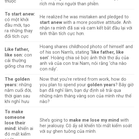
thuộc
rích mà mọi người than phiền.
To start anew:
He realized he was mistaken and pledged to
có một khởi
start anew
with a more positive attitude. Anh
đầu mới, tạo
nhận ra mình đã sai và cam kết bắt đầu lại với
ra những thay
tinh thần tích cực hơn.
đổi tích cực
Hoang shares childhood photo of himself and
Like father,
of his son Nam’s, stating
‘like father, like
like son:
con
son’
. Hoàng chia sẻ bức ảnh thời thơ ấu của
cái thường
anh và của con trai Nam, nói rằng ‘cha nào
giống cha mẹ
con nấy’.
The golden
Now that you’re retired from work, how do
years:
những
you plan to spend your
golden years
? Bây giờ
năm cuối đời,
bạn đã nghỉ làm, bạn dự định sẽ trải qua
thời gian sau
những năm tháng vàng son của mình như thế
khi nghỉ hưu
nào?
To make
someone
She’s going to
make me lose my mind
with
lose their
her jealousy. Cô ấy sẽ khiến tôi mất kiểm soát
mind:
khiến ai
với sự ghen tuông của mình.
đó mất kiểm