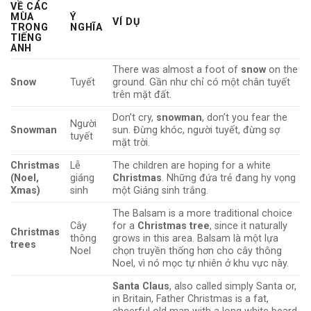
VỀ CÁC
MÙA
Ý
VÍ DỤ
TRONG
NGHĨA
TIẾNG
ANH
There was almost a foot of
snow
on the
Snow
Tuyết
ground. Gần như chỉ có một chân tuyết
trên mặt đất.
Don’t cry,
snowman
, don’t you fear the
Người
Snowman
sun. Đừng khóc, người tuyết, đừng sợ
tuyết
mặt trời.
Christmas
Lễ
The children are hoping for a white
(Noel,
giáng
Christmas
. Những đứa trẻ đang hy vọng
Xmas)
sinh
một Giáng sinh trắng.
The Balsam is a more traditional choice
Cây
for a
Christmas tree
, since it naturally
Christmas
thông
grows in this area. Balsam là một lựa
trees
Noel
chọn truyền thống hơn cho cây thông
Noel, vì nó mọc tự nhiên ở khu vực này.
Santa Claus
, also called simply Santa or,
in Britain, Father Christmas is a fat,