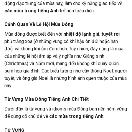
động đặc trưng của mùa này, làm cho kỹ năng giao tiếp về
các mùa trong tiếng Anh
trở nên toàn diện.
Cảnh Quan Và Lễ Hội Mùa Đông
Mùa đông được biết đến với
nhiệt độ lạnh giá
,
tuyết rơi
phủ trắng xóa (ở những vùng có khí hậu ôn đới hoặc hàn
đới), và không khí ảm đạm hơn. Tuy nhiên, đây cũng là mùa
của những lễ hội ấm áp và ý nghĩa như Giáng sinh
(Christmas) và Năm mới, mang đến không khí quây quần,
sum họp gia đình. Các biểu tượng như cây thông Noel, người
tuyết, và ông già Noel là những hình ảnh quen thuộc của mùa
này.
Từ Vựng Mùa Đông Tiếng Anh Chi Tiết
Dưới đây là từ vựng và idioms mùa Đông bạn nên nắm vững
để củng cố chủ đề về
các mùa trong tiếng Anh
:
TỪ VỰNG