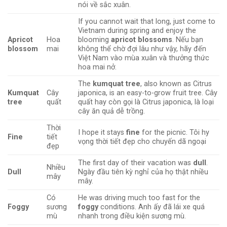
nói về sắc xuân.
If you cannot wait that long, just come to
Vietnam during spring and enjoy the
Apricot
Hoa
blooming
apricot blossoms
. Nếu bạn
blossom
mai
không thể chờ đợi lâu như vậy, hãy đến
Việt Nam vào mùa xuân và thưởng thức
hoa mai nở.
The
kumquat tree
, also known as Citrus
Kumquat
Cây
japonica, is an easy-to-grow fruit tree. Cây
tree
quất
quất hay còn gọi là Citrus japonica, là loại
cây ăn quả dễ trồng.
Thời
I hope it stays
fine
for the picnic. Tôi hy
Fine
tiết
vọng thời tiết đẹp cho chuyến dã ngoại
đẹp
The first day of their vacation was
dull
.
Nhiều
Dull
Ngày đầu tiên kỳ nghỉ của họ thật nhiều
mây
mây.
Có
He was driving much too fast for the
Foggy
sương
foggy
conditions. Anh ấy đã lái xe quá
mù
nhanh trong điều kiện sương mù.