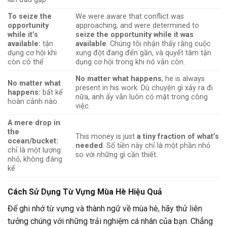
To seize the
We were aware that conflict was
opportunity
approaching, and were determined to
while it’s
seize the opportunity while it was
available:
tận
available
. Chúng tôi nhận thấy rằng cuộc
dụng cơ hội khi
xung đột đang đến gần, và quyết tâm tận
còn có thể
dụng cơ hội trong khi nó vẫn còn.
No matter what happens
, he is always
No matter what
present in his work. Dù chuyện gì xảy ra đi
happens:
bất kể
nữa, anh ấy vẫn luôn có mặt trong công
hoàn cảnh nào
việc.
A mere drop in
the
This money is just
a tiny fraction of what’s
ocean/bucket:
needed
. Số tiền này chỉ là một phần nhỏ
chỉ là một lượng
so với những gì cần thiết.
nhỏ, không đáng
kể
Cách Sử Dụng Từ Vựng Mùa Hè Hiệu Quả
Để ghi nhớ từ vựng và thành ngữ về mùa hè, hãy thử liên
tưởng chúng với những trải nghiệm cá nhân của bạn. Chẳng