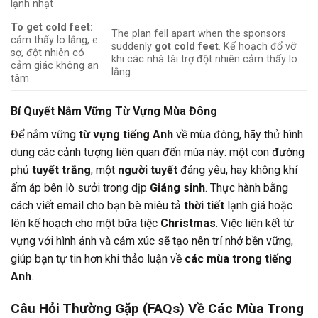
lạnh nhạt
To get cold feet:
The plan fell apart when the sponsors
cảm thấy lo lắng, e
suddenly
got cold feet
. Kế hoạch đổ vỡ
sợ, đột nhiên có
khi các nhà tài trợ đột nhiên cảm thấy lo
cảm giác không an
lắng.
tâm
Bí Quyết Nắm Vững Từ Vựng Mùa Đông
Để nắm vững
từ vựng tiếng Anh
về mùa đông, hãy thử hình
dung các cảnh tượng liên quan đến mùa này: một con đường
phủ
tuyết trắng
, một
người tuyết
đáng yêu, hay không khí
ấm áp bên lò sưởi trong dịp
Giáng sinh
. Thực hành bằng
cách viết email cho bạn bè miêu tả
thời tiết
lạnh giá hoặc
lên kế hoạch cho một bữa tiệc
Christmas
. Việc liên kết từ
vựng với hình ảnh và cảm xúc sẽ tạo nên trí nhớ bền vững,
giúp bạn tự tin hơn khi thảo luận về
các mùa trong tiếng
Anh
.
Câu Hỏi Thường Gặp (FAQs) Về Các Mùa Trong