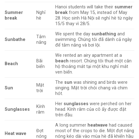
Hanoi students will take their
summer
Summer
Nghỉ
break
from May 15, instead of May
break
hè
28. Học sinh Hà Nội sẽ nghỉ hè từ ngày
15/5 thay vì 28/5.
We spent the day
sunbathing
and
Tắm
Sunbathe
swimming. Chúng tôi đã dành cả ngày
nắng
để tắm nắng và bơi lội.
We rented an airy apartment at a
Bãi
beach
resort. Chúng tôi thuê một căn
Beach
biển
hộ thoáng mát tại một khu nghỉ mát
ven biển.
The
sun
was shining and birds were
Mặt
Sun
singing. Mặt trời chói chang và chim
trời
hót.
Her
sunglasses
were perched on her
Kính
Sunglasses
head. Kính râm của cô ấy được đặt
râm
trên đầu.
A long summer
heatwave
had caused
Đợt
most of the crops to die. Một đợt nắng
Heat wave
nóng
nóng kéo dài vào mùa hè đã khiến hầu