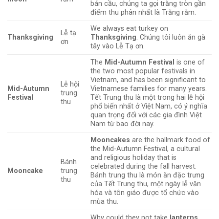
bán cầu, chúng ta gọi trăng tròn gần
điểm thu phân nhất là Trăng rằm.
We always eat turkey on
Lễ tạ
Thanksgiving
Thanksgiving
. Chúng tôi luôn ăn gà
ơn
tây vào Lễ Tạ ơn.
The
Mid-Autumn Festival
is one of
the two most popular festivals in
Vietnam, and has been significant to
Lễ hội
Mid-Autumn
Vietnamese families for many years.
trung
Festival
Tết Trung thu là một trong hai lễ hội
thu
phổ biến nhất ở Việt Nam, có ý nghĩa
quan trọng đối với các gia đình Việt
Nam từ bao đời nay.
Mooncakes
are the hallmark food of
the Mid-Autumn Festival, a cultural
and religious holiday that is
Bánh
celebrated during the fall harvest.
Mooncake
trung
Bánh trung thu là món ăn đặc trưng
thu
của Tết Trung thu, một ngày lễ văn
hóa và tôn giáo được tổ chức vào
mùa thu.
Why could they not take
lanterns