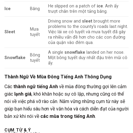
He slipped on a patch of
ice
. Anh ấy
Ice
Băng
trượt chân trên một tảng băng.
Driving snow and
sleet
brought more
problems to the county’s roads last night.
Mưa
Sleet
Việc lái xe có tuyết và mưa tuyết đã gây
tuyết
ra nhiều vấn đề hơn cho các con đường
của quận vào đêm qua.
A single
snowflake
landed on her nose.
Bông
Snowflake
Một bông tuyết duy nhất đậu trên mũi cô
tuyết
ấy.
Thành Ngữ Về Mùa Đông Tiếng Anh Thông Dụng
Các
thành ngữ tiếng Anh
về mùa đông thường gợi lên cảm
giác
lạnh giá
, khó khăn hoặc sự cô lập, nhưng cũng có thể
nói về việc phá vỡ rào cản. Nắm vững những cụm từ này sẽ
giúp bạn hiểu sâu hơn về văn hóa và cách diễn đạt của người
bản xứ khi nói về
các mùa trong tiếng Anh
.
CỤM TỪ & Ý