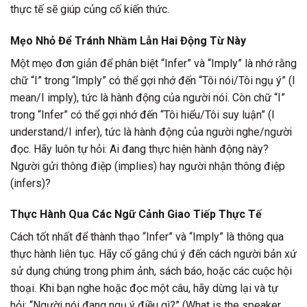
thực tế sẽ giúp củng cố kiến thức.
Mẹo Nhỏ Để Tránh Nhầm Lẫn Hai Động Từ Này
Một mẹo đơn giản để phân biệt “Infer” và “Imply” là nhớ rằng
chữ “I” trong “Imply” có thể gợi nhớ đến “Tôi nói/Tôi ngụ ý” (I
mean/I imply), tức là hành động của người nói. Còn chữ “I”
trong “Infer” có thể gợi nhớ đến “Tôi hiểu/Tôi suy luận” (I
understand/I infer), tức là hành động của người nghe/người
đọc. Hãy luôn tự hỏi: Ai đang thực hiện hành động này?
Người gửi thông điệp (implies) hay người nhận thông điệp
(infers)?
Thực Hành Qua Các Ngữ Cảnh Giao Tiếp Thực Tế
Cách tốt nhất để thành thạo “Infer” và “Imply” là thông qua
thực hành liên tục. Hãy cố gắng chú ý đến cách người bản xứ
sử dụng chúng trong phim ảnh, sách báo, hoặc các cuộc hội
thoại. Khi bạn nghe hoặc đọc một câu, hãy dừng lại và tự
hỏi: “Người nói đang ngụ ý điều gì?” (What is the speaker