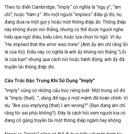
Theo từ điển Cambridge, “Imply” có nghĩa là “ngụ ý”, “ám
chỉ”, hoặc “hàm ý”. Khi một người “implies” điều gì đó, họ
đang đưa ra một gợi ý hoặc một thông điệp ẩn. Thông điệp
này không được nói thẳng, nhưng có thể được người nghe
hiểu qua ngữ điệu, biểu cảm, hoặc lựa chọn từ ngữ. Ví dụ:
“He implied that the error was mine” (Anh ấy ám chỉ rằng lỗi
là của tôi). Điều này có nghĩa là anh ấy không nói thẳng “Lỗi
là của bạn” nhưng qua cách nói hoặc hành động, anh ấy đã
truyền tải thông điệp đó.
Cấu Trúc Đặc Trưng Khi Sử Dụng “Imply”
“Imply” cũng có những cấu trúc riêng biệt. Một trong số đó
là “Imply (that)…”, dùng để ngụ ý một mệnh đề hoàn chỉnh. Ví
dụ: “Are you implying (that) I am wrong?” (Bạn đang ám chỉ
rằng tôi sai phải không?). Đây là cách hỏi xem người kia có
đang cố gắng truyền tải một thông điệp ngầm hay không.