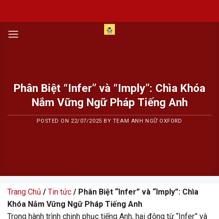
Skip
to
content
Phân Biệt “Infer” và “Imply”: Chìa Khóa
Nắm Vững Ngữ Pháp Tiếng Anh
POSTED ON
22/07/2025
BY
TEAM ANH NGỮ OXFORD
Trang Chủ
/
Tin tức
/ Phân Biệt “Infer” và “Imply”: Chìa
Khóa Nắm Vững Ngữ Pháp Tiếng Anh
Trong hành trình chinh phục tiếng Anh, hai động từ “Infer” và