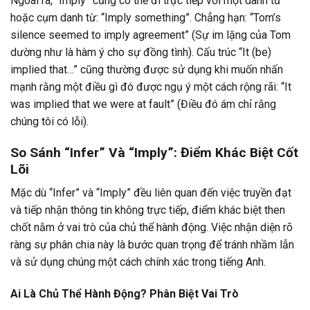
Ngoài ra, “Imply” cũng có thể đi trực tiếp với một danh từ
hoặc cụm danh từ: “Imply something”. Chẳng hạn: “Tom’s
silence seemed to imply agreement” (Sự im lặng của Tom
dường như là hàm ý cho sự đồng tình). Cấu trúc “It (be)
implied that…” cũng thường được sử dụng khi muốn nhấn
mạnh rằng một điều gì đó được ngụ ý một cách rộng rãi: “It
was implied that we were at fault” (Điều đó ám chỉ rằng
chúng tôi có lỗi).
So Sánh “Infer” Và “Imply”: Điểm Khác Biệt Cốt
Lõi
Mặc dù “Infer” và “Imply” đều liên quan đến việc truyền đạt
và tiếp nhận thông tin không trực tiếp, điểm khác biệt then
chốt nằm ở vai trò của chủ thể hành động. Việc nhận diện rõ
ràng sự phân chia này là bước quan trọng để tránh nhầm lẫn
và sử dụng chúng một cách chính xác trong tiếng Anh.
Ai Là Chủ Thể Hành Động? Phân Biệt Vai Trò