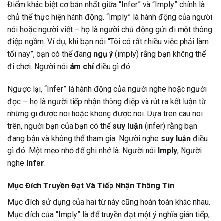
Điểm khác biệt cơ bản nhất giữa “Infer” và “Imply” chính là
chủ thể thực hiện hành động. “Imply” là hành động của người
nói hoặc người viết – họ là người chủ động gửi đi một thông
điệp ngầm. Ví dụ, khi bạn nói “Tôi có rất nhiều việc phải làm
tối nay”, bạn có thể đang
ngụ ý
(imply) rằng bạn không thể
đi chơi. Người nói
ám chỉ
điều gì đó.
Ngược lại, “Infer” là hành động của người nghe hoặc người
đọc – họ là người tiếp nhận thông điệp và rút ra kết luận từ
những gì được nói hoặc không được nói. Dựa trên câu nói
trên, người bạn của bạn có thể
suy luận
(infer) rằng bạn
đang bận và không thể tham gia. Người nghe
suy luận
điều
gì đó. Một mẹo nhỏ để ghi nhớ là: Người nói
Imply
, Người
nghe
Infer
.
Mục Đích Truyền Đạt Và Tiếp Nhận Thông Tin
Mục đích sử dụng của hai từ này cũng hoàn toàn khác nhau.
Mục đích của “Imply” là để truyền đạt một ý nghĩa gián tiếp,