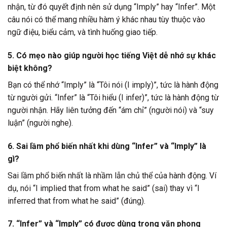
nhận, từ đó quyết định nên sử dụng “Imply” hay “Infer”. Một
câu nói có thể mang nhiều hàm ý khác nhau tùy thuộc vào
ngữ điệu, biểu cảm, và tình huống giao tiếp.
5. Có mẹo nào giúp người học tiếng Việt dễ nhớ sự khác
biệt không?
Bạn có thể nhớ “Imply” là “Tôi nói (I imply)”, tức là hành động
từ người gửi. “Infer” là “Tôi hiểu (I infer)”, tức là hành động từ
người nhận. Hãy liên tưởng đến “ám chỉ” (người nói) và “suy
luận” (người nghe).
6. Sai lầm phổ biến nhất khi dùng “Infer” và “Imply” là
gì?
Sai lầm phổ biến nhất là nhầm lẫn chủ thể của hành động. Ví
dụ, nói “I implied that from what he said” (sai) thay vì “I
inferred that from what he said” (đúng).
7. “Infer” và “Imply” có được dùng trong văn phong