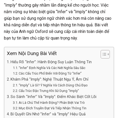
“Imply” thường gây nhầm lẫn đáng kể cho người học. Việc
nắm vững sự khác biệt giữa “Infer” và “Imply” không chỉ
giúp bạn sử dụng ngôn ngữ chính xác hơn mà còn nâng cao
khả năng diễn đạt và tiếp nhận thông tin hiệu quả. Bài viết
này của Anh ngữ Oxford sẽ cung cấp cái nhìn toàn diện để
bạn tự tin làm chủ cặp từ quan trọng này.
Xem Nội Dung Bài Viết
Hiểu Rõ “Infer”: Hành Động Suy Luận Thông Tin
“Infer” Định Nghĩa Và Các Nét Nghĩa Sâu Sắc
Các Cấu Trúc Phổ Biến Với Động Từ “Infer”
Khám Phá “Imply”: Nghệ Thuật Ngụ Ý, Ám Chỉ
“Imply” Là Gì? Ý Nghĩa Và Cách Dùng Chủ Đạo
Cấu Trúc Đặc Trưng Khi Sử Dụng “Imply”
So Sánh “Infer” Và “Imply”: Điểm Khác Biệt Cốt Lõi
Ai Là Chủ Thể Hành Động? Phân Biệt Vai Trò
Mục Đích Truyền Đạt Và Tiếp Nhận Thông Tin
Bí Quyết Ghi Nhớ “Infer” và “Imply” Hiệu Quả