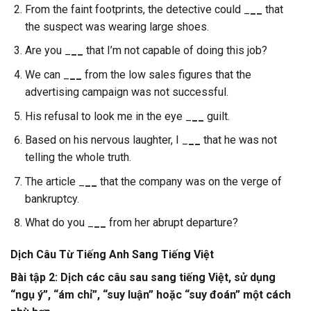
From the faint footprints, the detective could _
__
that
the suspect was wearing large shoes.
Are you _
__
that I’m not capable of doing this job?
We can _
__
from the low sales figures that the
advertising campaign was not successful.
His refusal to look me in the eye _
__
guilt.
Based on his nervous laughter, I _
__
that he was not
telling the whole truth.
The article _
__
that the company was on the verge of
bankruptcy.
What do you _
__
from her abrupt departure?
Dịch Câu Từ Tiếng Anh Sang Tiếng Việt
Bài tập 2: Dịch các câu sau sang tiếng Việt, sử dụng
“ngụ ý”, “ám chỉ”, “suy luận” hoặc “suy đoán” một cách