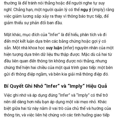
thường là để tránh nói thẳng hoặc để người nghe tự suy
nghĩ. Chẳng hạn, một người quản lý có thể
ngụ ý
(imply) rằng
việc giảm lương sắp xảy ra thay vì thông báo trực tiếp, để
giảm thiểu sự phản đối ban đầu.
Mặt khác, mục đích của “Infer” là để hiểu, phân tích và đi
đến một kết luận dựa trên các bằng chứng hoặc gợi ý có
sẵn. Một nhà khoa học
suy luận
(infer) nguyên nhân của một
hiện tượng dựa trên dữ liệu thu thập được. Mặc dù cả hai từ
đều liên quan đến thông tin không được nói thẳng, nhưng
chúng thể hiện hai chiều của một quá trình giao tiếp: một bên
gửi đi thông điệp ngầm, và bên kia giải mã thông điệp đó.
Bí Quyết Ghi Nhớ “Infer” và “Imply” Hiệu Quả
Việc ghi nhớ và áp dụng đúng “Infer” và “Imply” có thể trở
nên dễ dàng hơn nếu bạn áp dụng một vài mẹo nhỏ. Khác
biệt giữa hai từ này nằm ở vai trò của chủ thể và hướng của
thông tin, và việc liên hệ chúng với các tình huống giao tiếp