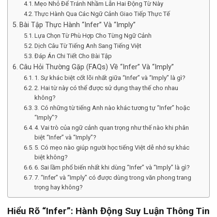
Mẹo Nhỏ Để Tránh Nhầm Lẫn Hai Động Từ Này
Thực Hành Qua Các Ngữ Cảnh Giao Tiếp Thực Tế
Bài Tập Thực Hành “Infer” Và “Imply”
Lựa Chọn Từ Phù Hợp Cho Từng Ngữ Cảnh
Dịch Câu Từ Tiếng Anh Sang Tiếng Việt
Đáp Án Chi Tiết Cho Bài Tập
Câu Hỏi Thường Gặp (FAQs) Về “Infer” Và “Imply”
1. Sự khác biệt cốt lõi nhất giữa “Infer” và “Imply” là gì?
2. Hai từ này có thể được sử dụng thay thế cho nhau
không?
3. Có những từ tiếng Anh nào khác tương tự “Infer” hoặc
“Imply”?
4. Vai trò của ngữ cảnh quan trọng như thế nào khi phân
biệt “Infer” và “Imply”?
5. Có mẹo nào giúp người học tiếng Việt dễ nhớ sự khác
biệt không?
6. Sai lầm phổ biến nhất khi dùng “Infer” và “Imply” là gì?
7. “Infer” và “Imply” có được dùng trong văn phong trang
trọng hay không?
Hiểu Rõ “Infer”: Hành Động Suy Luận Thông Tin