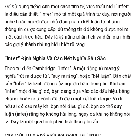
Để sử dụng tiếng Anh một cách tinh tế, việc thấu hiểu “Infer”
là điều cần thiết. “Infer” mô tả một quá trình tư duy, nơi người
nghe hoặc người đọc chủ động rút ra kết luận từ những
thông tin được cung cấp, dù thông tin đó không được nói ra
một cách trực tiếp. Đây là kỹ năng phân tích và diễn giải, biến
các gợi ý thành những hiểu biết rõ ràng.
“Infer” Định Nghĩa Và Các Nét Nghĩa Sâu Sắc
Theo từ điển Cambridge, “Infer” là một động từ mang ý
nghĩa “rút ra được từ”, “suy ra rằng”, hoặc “kết luận”. Bản chất
của “Infer” là hành động của người nhận thông tin. Khi bạn
“infer” một điều gì đó, bạn đang dựa vào các dấu hiệu, bằng
chứng, hoặc ngữ cảnh để đi đến một kết luận logic. Ví dụ,
nếu ai đó cau mày khi bạn nói điều gì đó, bạn có thể
suy
luận
(infer) rằng họ không hài lòng, ngay cả khi họ không nói
ra. Đây là một quá trình phân tích thông tin ẩn.
Các Cấu Trúc Phổ Biến Với Động Từ “Infer”