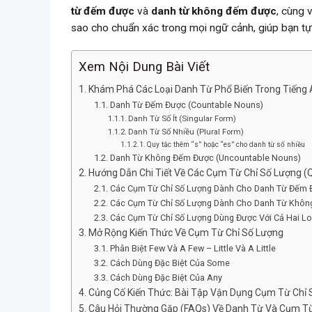
từ đếm được
và
danh từ không đếm được
, cùng 
sao cho chuẩn xác trong mọi ngữ cảnh, giúp bạn tự t
Xem Nội Dung Bài Viết
Khám Phá Các Loại Danh Từ Phổ Biến Trong Tiếng
Danh Từ Đếm Được (Countable Nouns)
Danh Từ Số Ít (Singular Form)
Danh Từ Số Nhiều (Plural Form)
Quy tắc thêm “s” hoặc “es” cho danh từ số nhiều
Danh Từ Không Đếm Được (Uncountable Nouns)
Hướng Dẫn Chi Tiết Về Các Cụm Từ Chỉ Số Lượng (Q
Các Cụm Từ Chỉ Số Lượng Dành Cho Danh Từ Đếm 
Các Cụm Từ Chỉ Số Lượng Dành Cho Danh Từ Khô
Các Cụm Từ Chỉ Số Lượng Dùng Được Với Cả Hai Lo
Mở Rộng Kiến Thức Về Cụm Từ Chỉ Số Lượng
Phân Biệt Few Và A Few – Little Và A Little
Cách Dùng Đặc Biệt Của Some
Cách Dùng Đặc Biệt Của Any
Củng Cố Kiến Thức: Bài Tập Vận Dụng Cụm Từ Chỉ
Câu Hỏi Thường Gặp (FAQs) Về Danh Từ Và Cụm Từ