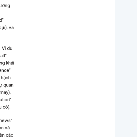
 Tương
d”
bụi), và
. Ví dụ
alt”
ng khái
dence”
ự hạnh
sự quan
 may),
ation”
u có).
“news”
an và
Tên các