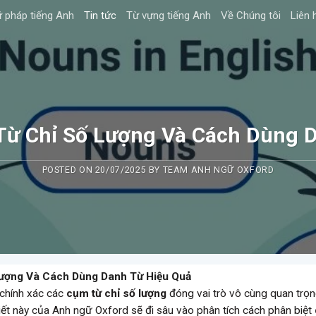
 pháp tiếng Anh
Tin tức
Từ vựng tiếng Anh
Về Chúng tôi
Liên 
ừ Chỉ Số Lượng Và Cách Dùng D
POSTED ON
20/07/2025
BY
TEAM ANH NGỮ OXFORD
ượng Và Cách Dùng Danh Từ Hiệu Quả
 chính xác các
cụm từ chỉ số lượng
đóng vai trò vô cùng quan trọ
viết này của Anh ngữ Oxford sẽ đi sâu vào phân tích cách phân biệt