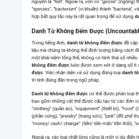
nguyên là “fish”. Ngoài ra, còn có “goose” (ngỗng) t
“species”, “bacterium” (vi khuẩn) thành “bacteria”, v
hợp bất quy tắc này là rất quan trọng để sử dụng
d
Danh Từ Không Đếm Được (Uncountabl
Trong tiếng Anh,
danh từ không đếm được
đề cập 
liệu mà chúng ta không thể định lượng bằng cách đ
một khái niệm tổng thể, không có hình thái số nhiều 
không đếm được
luôn được xem xét ở dạng số ít v
được
. Việc nhận diện và sử dụng đúng loại
danh từ
trì tính đúng đắn trong ngữ pháp.
Danh từ không đếm được
có thể được phân loại t
bao gồm những vật thể được cấu tạo từ các đơn vị
“clothing” (quần áo), “equipment” (thiết bị), “food” (đồ
(phần cứng), “jewelry” (trang sức), “junk” (đồ phế t
“money/ cash/ change” (tiền/ tiền mặt/ tiền thối), “sc
Ngoài ra, các loại chất lỏng cũng là một ví dụ điển 