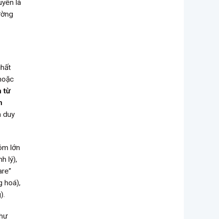
uyên là
rường
chất
 hoặc
 từ
m
 duy
óm lớn
 lý),
are”
g hoá),
).
như