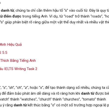
u
t
danh từ
, chúng ta chỉ cần thêm hậu tố “s” vào cuối từ. Đây là quy 
từ đếm được
trong tiếng Anh. Ví dụ, từ “road” trở thành “roads”, “h
“s” giúp phân biệt rõ ràng giữa một vật thể duy nhất và nhiều vật t
 Anh Hiệu Quả
S 5.5
 Thích Bằng Tiếng Anh
u IELTS Writing Task 2
 “s”, “sh”, “ch”, “z”, hoặc “x”, để tạo thành dạng số nhiều, chúng ta c
g để đảm bảo phát âm dễ dàng và rõ ràng hơn khi
danh từ
được biế
watch” thành “watches”, “church” thành “churches”, “tomato” thành
ưu ý rằng
danh từ
kết thúc bằng “o” có một số trường hợp ngoại lệ 