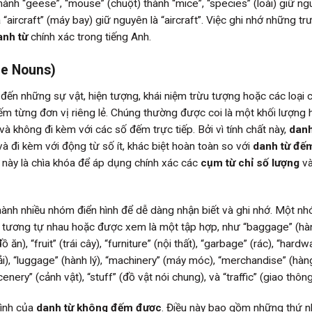
hành “geese”, “mouse” (chuột) thành “mice”, “species” (loài) giữ ng
à “aircraft” (máy bay) giữ nguyên là “aircraft”. Việc ghi nhớ những t
anh từ
chính xác trong tiếng Anh.
e Nouns)
đến những sự vật, hiện tượng, khái niệm trừu tượng hoặc các loại 
ếm từng đơn vị riêng lẻ. Chúng thường được coi là một khối lượng
và không đi kèm với các số đếm trực tiếp. Bởi vì tính chất này,
danh
à đi kèm với động từ số ít, khác biệt hoàn toàn so với
danh từ đế
này là chìa khóa để áp dụng chính xác các
cụm từ chỉ số lượng
và
hành nhiều nhóm điển hình để dễ dàng nhận biết và ghi nhớ. Một nh
 tương tự nhau hoặc được xem là một tập hợp, như “baggage” (hành
 ăn), “fruit” (trái cây), “furniture” (nội thất), “garbage” (rác), “hardw
hải), “luggage” (hành lý), “machinery” (máy móc), “merchandise” (hàn
enery” (cảnh vật), “stuff” (đồ vật nói chung), và “traffic” (giao thông
hình của
danh từ không đếm được
. Điều này bao gồm những thứ 