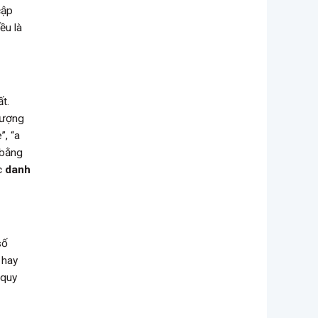
cập
ều là
t.
tượng
”, “a
 bằng
ác
danh
số
 hay
 quy