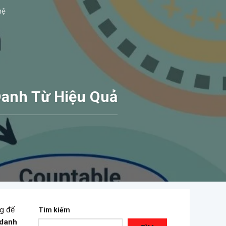
hệ
anh Từ Hiệu Quả
ng để
Tìm kiếm
danh