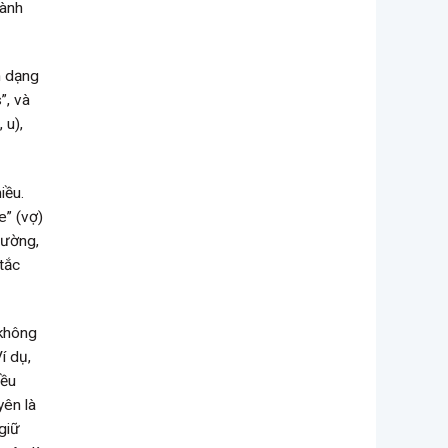
hành
h dạng
”, và
 u),
iều.
e” (vợ)
hường,
 tắc
không
í dụ,
iều
yên là
 giữ