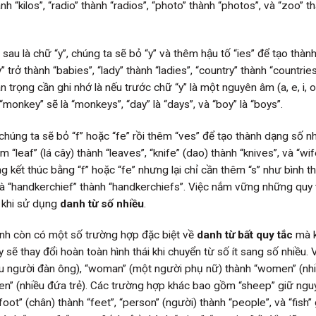
nh “kilos”, “radio” thành “radios”, “photo” thành “photos”, và “zoo” t
au là chữ “y”, chúng ta sẽ bỏ “y” và thêm hậu tố “ies” để tạo thàn
trở thành “babies”, “lady” thành “ladies”, “country” thành “countries
 trọng cần ghi nhớ là nếu trước chữ “y” là một nguyên âm (a, e, i, o,
monkey” sẽ là “monkeys”, “day” là “days”, và “boy” là “boys”.
 chúng ta sẽ bỏ “f” hoặc “fe” rồi thêm “ves” để tạo thành dạng số nh
leaf” (lá cây) thành “leaves”, “knife” (dao) thành “knives”, và “wif
 kết thúc bằng “f” hoặc “fe” nhưng lại chỉ cần thêm “s” như bình t
s”, và “handkerchief” thành “handkerchiefs”. Việc nắm vững những quy
n khi sử dụng
danh từ số nhiều
.
Anh còn có một số trường hợp đặc biệt về
danh từ bất quy tắc
mà 
 sẽ thay đổi hoàn toàn hình thái khi chuyển từ số ít sang số nhiều. V
ều người đàn ông), “woman” (một người phụ nữ) thành “women” (nh
dren” (nhiều đứa trẻ). Các trường hợp khác bao gồm “sheep” giữ ngu
“foot” (chân) thành “feet”, “person” (người) thành “people”, và “fish”