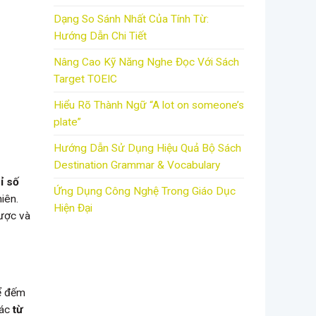
Dạng So Sánh Nhất Của Tính Từ:
Hướng Dẫn Chi Tiết
Nâng Cao Kỹ Năng Nghe Đọc Với Sách
Target TOEIC
Hiểu Rõ Thành Ngữ “A lot on someone’s
plate”
Hướng Dẫn Sử Dụng Hiệu Quả Bộ Sách
Destination Grammar & Vocabulary
ỉ số
Ứng Dụng Công Nghệ Trong Giáo Dục
iên.
Hiện Đại
được và
hể đếm
các
từ