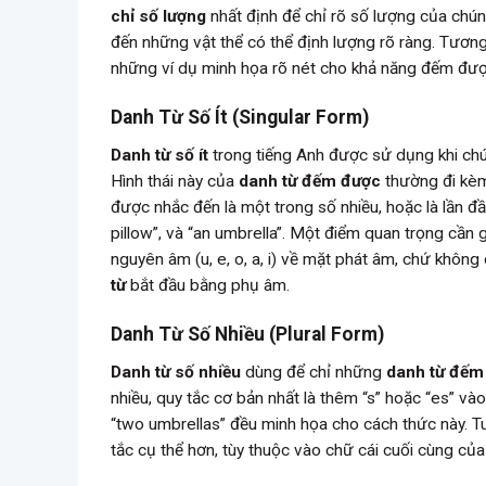
chỉ số lượng
nhất định để chỉ rõ số lượng của chúng
đến những vật thể có thể định lượng rõ ràng. Tương t
những ví dụ minh họa rõ nét cho khả năng đếm đư
Danh Từ Số Ít (Singular Form)
Danh từ số ít
trong tiếng Anh được sử dụng khi chú
Hình thái này của
danh từ đếm được
thường đi kèm
được nhắc đến là một trong số nhiều, hoặc là lần đầu
pillow”, và “an umbrella”. Một điểm quan trọng cần
nguyên âm (u, e, o, a, i) về mặt phát âm, chứ khôn
từ
bắt đầu bằng phụ âm.
Danh Từ Số Nhiều (Plural Form)
Danh từ số nhiều
dùng để chỉ những
danh từ đếm
nhiều, quy tắc cơ bản nhất là thêm “s” hoặc “es” và
“two umbrellas” đều minh họa cho cách thức này. T
tắc cụ thể hơn, tùy thuộc vào chữ cái cuối cùng củ