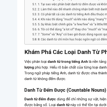
1. Tại sao việc phân biệt danh từ đếm được và khô
2. Làm thế nào để nhanh chóng nhận biết một dan
3. Có phải tất cả các danh từ tiếng Anh đều thuộc m
4. Khi nào thì dùng “much” và khi nào dùng “many”?
5. Sự khác biệt chính giữa “a few/few” và “a little/litt
6. Tôi có thể dùng “a lot of” thay cho “much” và “m
7. “Some” và “Any” có bao giờ được dùng ngược qu
8. Các danh từ chỉ môn học hoặc ngôn ngữ có đế
Khám Phá Các Loại Danh Từ Ph
Việc phân loại
danh từ trong tiếng Anh
là nền tảng
lượng
phù hợp. Hiểu rõ bản chất của từng loại danh
Trong ngữ pháp tiếng Anh, danh từ được chia thàn
danh từ không đếm được.
Danh Từ Đếm Được (Countable Nouns)
Danh từ đếm được
dùng để chỉ những sự vật, hiện
được bằng số. Loại
danh từ
này có thể tồn tại dướ