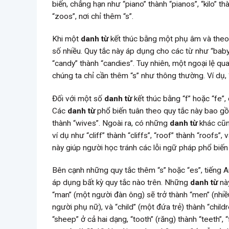
biến, chẳng hạn như “piano” thành “pianos”, “kilo” thà
“zoos”, nơi chỉ thêm “s”.
Khi một
danh từ
kết thúc bằng một phụ âm và theo s
số nhiều. Quy tắc này áp dụng cho các từ như “baby” 
“candy” thành “candies”. Tuy nhiên, một ngoại lệ quan
chúng ta chỉ cần thêm “s” như thông thường. Ví dụ, “
Đối với một số
danh từ
kết thúc bằng “f” hoặc “fe”,
Các
danh từ
phổ biến tuân theo quy tắc này bao gồm “
thành “wives”. Ngoài ra, có những
danh từ
khác cũng
ví dụ như “cliff” thành “cliffs”, “roof” thành “roof
này giúp người học tránh các lỗi ngữ pháp phổ biế
Bên cạnh những quy tắc thêm “s” hoặc “es”, tiếng 
áp dụng bất kỳ quy tắc nào trên. Những
danh từ
này
“man” (một người đàn ông) sẽ trở thành “men” (nhi
người phụ nữ), và “child” (một đứa trẻ) thành “chil
“sheep” ở cả hai dạng, “tooth” (răng) thành “teeth”, 