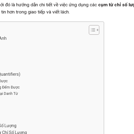
với đó là hướng dẫn chi tiết về việc ứng dụng các
cụm từ chỉ số lư
in hơn trong giao tiếp và viết lách.
 Anh
uantifiers)
Được
ng Đếm Được
ại Danh Từ
 Số Lượng
 Chỉ Số Lượng