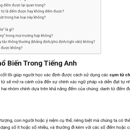
ng đếm được lại quan trọng?
h từ là đếm được hay không đếm được?
ột trong hai loại này không?
le” là gì?
any” trong mọi trường hợp không?
y tắc thông thường (khẳng định/phủ định/nghi vấn) không?
m được không?
ổ Biến Trong Tiếng Anh
 cốt lõi giúp người học xác định được cách sử dụng các
cụm từ ch
 từ sẽ mở ra cánh cửa đến sự chính xác ngữ pháp và diễn đạt tự nh
h hai nhóm chính dựa trên khả năng đếm của chúng: danh từ đếm 
 tượng, con người hoặc ý niệm cụ thể, riêng biệt mà chúng ta có t
i dạng số ít hoặc số nhiều, và thường đi kèm với các số đếm hoặc 