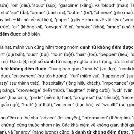
 (sữa), “oil” (dầu), “soup” (súp), “gasoline” (xăng), và “blood” (máu).
hư “ice” (đá), “bread” (bánh mì), “butter” (bơ), “cheese” (phô mai),
ủy tinh – khi nói về vật liệu), “paper” (giấy – khi nói về vật liệu), “woo
ước), “air” (không khí), “oxygen” (ô xi), “smoke” (khói), “smog” (khói 
 đếm được
phổ biến.
i là hạt, mảnh vụn cũng nằm trong nhóm
danh từ không đếm được
” (bụi bẩn), “dust” (bụi), “flour” (bột), “hair” (tóc), “pepper” (tiêu), “s
a mì). Đặc biệt, một số
danh từ
mang ý nghĩa trừu tượng, tức là nhữ
h từ không đếm được
. Chúng bao gồm “beauty” (vẻ đẹp), “confi
o dục), “enjoyment” (sự tận hưởng), “fun” (niềm vui), “happiness” (s
esty” (sự thành thật), “hospitality” (lòng hiếu khách), “importance” (
g bằng), “knowledge” (kiến thức), “laughter” (tiếng cười), “luck” (vận
e” (hoà bình), “pride” (niềm tự hào), “progress” (sự tiến bộ), “recre
 (giấc ngủ), “truth” (sự thật), “violence” (bạo lực), và “wealth” (sự già
ng đếm cụ thể như “advice” (lời khuyên), “information” (thông tin), 
g chứng) cũng thuộc nhóm này. Các khái niệm về không gian, thời gi
ian), và “energy” (năng lượng) cũng là
danh từ không đếm được
. 