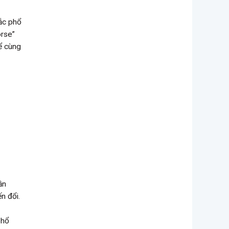
tắc phổ
orse”
hể cùng
ần
n đổi.
phổ