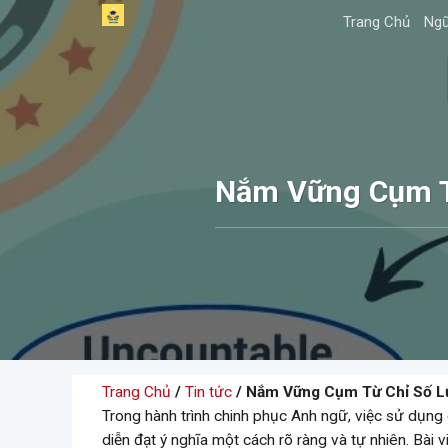
Skip
Trang Chủ
Ngữ
to
content
Nắm Vững Cụm T
Trang Chủ
/
Tin tức
/ Nắm Vững Cụm Từ Chỉ Số L
Trong hành trình chinh phục Anh ngữ, việc sử dụng
diễn đạt ý nghĩa một cách rõ ràng và tự nhiên. Bài 