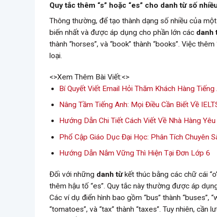
Quy tắc thêm “s” hoặc “es” cho danh từ số nhiề
Thông thường, để tạo thành dạng số nhiều của mộ
biến nhất và được áp dụng cho phần lớn các
danh 
thành “horses”, và “book” thành “books”. Việc thêm 
loại.
<>Xem Thêm Bài Viết:<>
Bí Quyết Viết Email Hỏi Thăm Khách Hàng Tiếng
Nâng Tầm Tiếng Anh: Mọi Điều Cần Biết Về IELT
Hướng Dẫn Chi Tiết Cách Viết Về Nhà Hàng Yêu
Phổ Cập Giáo Dục Đại Học: Phân Tích Chuyên Sâ
Hướng Dẫn Nắm Vững Thì Hiện Tại Đơn Lớp 6
Đối với những
danh từ
kết thúc bằng các chữ cái “o”,
thêm hậu tố “es”. Quy tắc này thường được áp dụn
Các ví dụ điển hình bao gồm “bus” thành “buses”, “
“tomatoes”, và “tax” thành “taxes”. Tuy nhiên, cần l