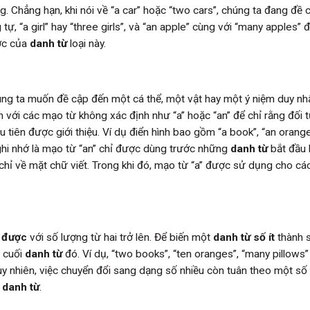
. Chẳng hạn, khi nói về “a car” hoặc “two cars”, chúng ta đang đề 
ự, “a girl” hay “three girls”, và “an apple” cùng với “many apples” đ
ợc của
danh từ
loại này.
ng ta muốn đề cập đến một cá thể, một vật hay một ý niệm duy nhấ
 với các mạo từ không xác định như “a” hoặc “an” để chỉ rằng đối 
 tiên được giới thiệu. Ví dụ điển hình bao gồm “a book”, “an orange
 ghi nhớ là mạo từ “an” chỉ được dùng trước những
danh từ
bắt đầu
g chỉ về mặt chữ viết. Trong khi đó, mạo từ “a” được sử dụng cho c
 được
với số lượng từ hai trở lên. Để biến một
danh từ số ít
thành 
o cuối
danh từ
đó. Ví dụ, “two books”, “ten oranges”, “many pillows”
uy nhiên, việc chuyển đổi sang dạng số nhiều còn tuân theo một số
a
danh từ
.