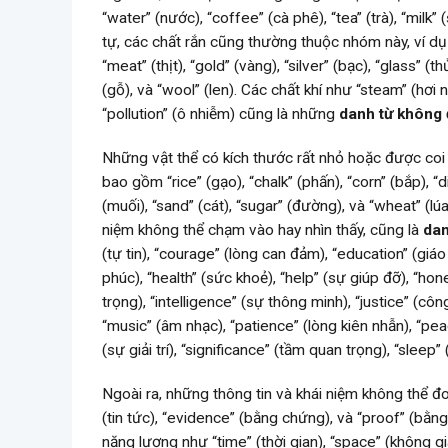
“water” (nước), “coffee” (cà phê), “tea” (trà), “milk”
tự, các chất rắn cũng thường thuộc nhóm này, ví dụ n
“meat” (thịt), “gold” (vàng), “silver” (bạc), “glass” (th
(gỗ), và “wool” (len). Các chất khí như “steam” (hơi n
“pollution” (ô nhiễm) cũng là những
danh từ không
Những vật thể có kích thước rất nhỏ hoặc được co
bao gồm “rice” (gạo), “chalk” (phấn), “corn” (bắp), “dirt
(muối), “sand” (cát), “sugar” (đường), và “wheat” (lú
niệm không thể chạm vào hay nhìn thấy, cũng là
dan
(tự tin), “courage” (lòng can đảm), “education” (giá
phúc), “health” (sức khoẻ), “help” (sự giúp đỡ), “hon
trọng), “intelligence” (sự thông minh), “justice” (côn
“music” (âm nhạc), “patience” (lòng kiên nhẫn), “peac
(sự giải trí), “significance” (tầm quan trọng), “sleep”
Ngoài ra, những thông tin và khái niệm không thể đo
(tin tức), “evidence” (bằng chứng), và “proof” (bằn
năng lượng như “time” (thời gian), “space” (không g