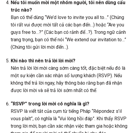
Nếu tôi muốn mời một nhóm người, tôi nên dùng cấu
trúc nào?
Bạn có thể dùng “We’d love to invite you all to…” (Chúng
tôi rất vui được mời tất cả các bạn đến…) hoặc “Are you
guys free to…?” (Các bạn có rảnh để…?). Trong ngữ cảnh
trang trọng, bạn có thể nói “We extend our invitation to…”
(Chúng tôi gửi lời mời đến…).
Khi nào thì nên trả lời lời mời?
Nên trả lời lời mời càng sớm càng tốt, đặc biệt nếu đó là
một sự kiện cần xác nhận số lượng khách (RSVP). Nếu
không thể trả lời ngay, hãy thông báo rằng bạn đã nhận
được lời mời và sẽ trả lời sớm nhất có thể.
“RSVP” trong lời mời có nghĩa là gì?
RSVP là viết tắt của cụm từ tiếng Pháp “Répondez s’il
vous plaît”, có nghĩa là “Vui lòng hồi đáp”. Khi thấy RSVP
trong lời mời, bạn cần xác nhận việc tham gia hoặc không