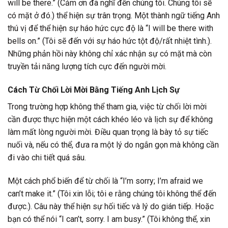
will be there.” (Cảm ơn đã nghĩ đến chúng tôi. Chúng tôi sẽ
có mặt ở đó.) thể hiện sự trân trọng. Một thành ngữ tiếng Anh
thú vị để thể hiện sự háo hức cực độ là “I will be there with
bells on.” (Tôi sẽ đến với sự háo hức tột độ/rất nhiệt tình.).
Những phản hồi này không chỉ xác nhận sự có mặt mà còn
truyền tải năng lượng tích cực đến người mời.
Cách Từ Chối Lời Mời Bằng Tiếng Anh Lịch Sự
Trong trường hợp không thể tham gia, việc từ chối lời mời
cần được thực hiện một cách khéo léo và lịch sự để không
làm mất lòng người mời. Điều quan trọng là bày tỏ sự tiếc
nuối và, nếu có thể, đưa ra một lý do ngắn gọn mà không cần
đi vào chi tiết quá sâu.
Một cách phổ biến để từ chối là “I’m sorry; I’m afraid we
can’t make it.” (Tôi xin lỗi; tôi e rằng chúng tôi không thể đến
được.). Câu này thể hiện sự hối tiếc và lý do gián tiếp. Hoặc
bạn có thể nói “I can’t, sorry. I am busy.” (Tôi không thể, xin