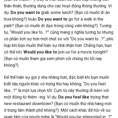
thân thiện, thường dùng cho các hoạt động thông thường. Ví
dụ:
Do you want to
grab some lunch? (Bạn có muốn đi ăn
trưa không?) hoặc
Do you want to
go for a walk in the
park? (Bạn có muốn đi dạo trong công viên không?). Tương
tự, “Would you like to…?” cũng mang ý nghĩa tương tự nhưng
có phần lịch sự hơn một chút so với “Do you want to…?”, phù
hợp khi bạn muốn thể hiện sự nhã nhặn hơn. Chẳng hạn, bạn
có thể nói:
Would you like to
join us for a movie tonight?
(Bạn có muốn tham gia xem phim với chúng tôi tối nay
không?).
Để thể hiện sự gợi ý nhẹ nhàng hơn, đặc biệt khi bạn muốn
biết liệu người khác có hứng thú hay không, “Do you feel
like…?” là một lựa chọn tốt. Cụm từ này thường đi kèm với
một động từ thêm -ing. Ví dụ:
Do you feel like
trying that
new restaurant downtown? (Bạn có muốn thử nhà hàng mới
ở trung tâm thành phố không?). Một cách khác để hỏi về sự
quan tâm của người nghe là “Would you be interested in…?”.