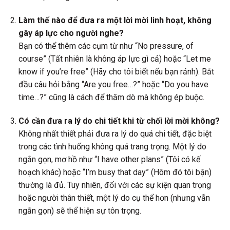
Làm thế nào để đưa ra một lời mời linh hoạt, không
gây áp lực cho người nghe?
Bạn có thể thêm các cụm từ như “No pressure, of
course” (Tất nhiên là không áp lực gì cả) hoặc “Let me
know if you’re free” (Hãy cho tôi biết nếu bạn rảnh). Bắt
đầu câu hỏi bằng “Are you free…?” hoặc “Do you have
time…?” cũng là cách để thăm dò mà không ép buộc.
Có cần đưa ra lý do chi tiết khi từ chối lời mời không?
Không nhất thiết phải đưa ra lý do quá chi tiết, đặc biệt
trong các tình huống không quá trang trọng. Một lý do
ngắn gọn, mơ hồ như “I have other plans” (Tôi có kế
hoạch khác) hoặc “I’m busy that day” (Hôm đó tôi bận)
thường là đủ. Tuy nhiên, đối với các sự kiện quan trọng
hoặc người thân thiết, một lý do cụ thể hơn (nhưng vẫn
ngắn gọn) sẽ thể hiện sự tôn trọng.