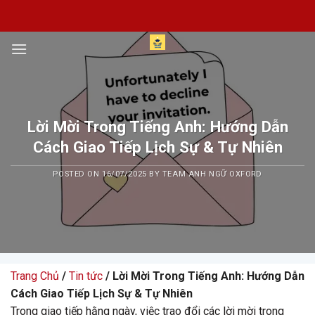
Skip
to
content
Lời Mời Trong Tiếng Anh: Hướng Dẫn
Cách Giao Tiếp Lịch Sự & Tự Nhiên
POSTED ON
16/07/2025
BY
TEAM ANH NGỮ OXFORD
Trang Chủ
/
Tin tức
/ Lời Mời Trong Tiếng Anh: Hướng Dẫn
Cách Giao Tiếp Lịch Sự & Tự Nhiên
Trong giao tiếp hằng ngày, việc trao đổi các lời mời trong