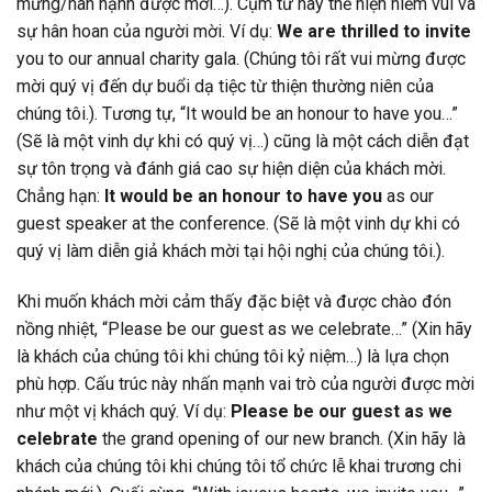
mừng/hân hạnh được mời…). Cụm từ này thể hiện niềm vui và
sự hân hoan của người mời. Ví dụ:
We are thrilled to invite
you to our annual charity gala. (Chúng tôi rất vui mừng được
mời quý vị đến dự buổi dạ tiệc từ thiện thường niên của
chúng tôi.). Tương tự, “It would be an honour to have you…”
(Sẽ là một vinh dự khi có quý vị…) cũng là một cách diễn đạt
sự tôn trọng và đánh giá cao sự hiện diện của khách mời.
Chẳng hạn:
It would be an honour to have you
as our
guest speaker at the conference. (Sẽ là một vinh dự khi có
quý vị làm diễn giả khách mời tại hội nghị của chúng tôi.).
Khi muốn khách mời cảm thấy đặc biệt và được chào đón
nồng nhiệt, “Please be our guest as we celebrate…” (Xin hãy
là khách của chúng tôi khi chúng tôi kỷ niệm…) là lựa chọn
phù hợp. Cấu trúc này nhấn mạnh vai trò của người được mời
như một vị khách quý. Ví dụ:
Please be our guest as we
celebrate
the grand opening of our new branch. (Xin hãy là
khách của chúng tôi khi chúng tôi tổ chức lễ khai trương chi