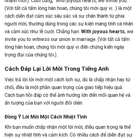
nhánh mới.). Cuối cùng, “With joyous hearts, we invite you…”
(Với tất cả tấm lòng hân hoan, chúng tôi mời quý vị…) là một
cách diễn đạt cảm xúc sâu sắc và sự chân thành từ phía
người mời, thường dùng trong các sự kiện mang tính cá nhân
và cảm xúc như lễ cưới. Chẳng hạn:
With joyous hearts
, we
invite you to witness our union in marriage. (Với tất cả tấm
lòng hân hoan, chúng tôi mời quý vị đến chứng kiến ngày
trọng đại của chúng tôi.).
Cách Đáp Lại Lời Mời Trong Tiếng Anh
Việc trả lời lời mời một cách lịch sự, dù là chấp nhận hay từ
chối, đều là một phần quan trọng của giao tiếp hiệu quả.
Cách bạn hồi đáp có thể ảnh hưởng lớn đến mối quan hệ và
ấn tượng của bạn với người đối diện.
Đồng Ý Lời Mời Một Cách Nhiệt Tình
Khi bạn muốn chấp nhận một lời mời, điều quan trọng là thể
hiện sự nhiệt tình và cảm kích. Có nhiều cách để diễn đạt sự