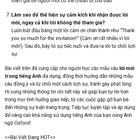
tham gia để người mời có thể chuẩn bị chu đáo.
Làm sao để thể hiện sự cảm kích khi nhận được lời
mời, ngay cả khi tôi không thể tham gia?
Luôn bắt đầu bằng một lời cảm ơn chân thành như “Thank
you so much for the invitation!” (Cảm ơn rất nhiều vì lời
mời!). Sau đó, bày tỏ sự tiếc nuối và đưa ra lời từ chối lịch
sự.
Bài viết trên đã cung cấp cho người học các mẫu câu
lời mời
trong tiếng Anh
đa dạng, đồng thời hướng dẫn những mẫu
câu đồng ý và từ chối một cách lịch sự, tránh gây phật lòng.
Hi vọng những thông tin chi tiết này sẽ giúp bạn tự tin hơn
trong mọi tình huống giao tiếp, từ các cuộc gặp gỡ bạn bè
đến những sự kiện trang trọng. Tiếp tục luyện tập và áp dụng
để nâng cao khả năng sử dụng tiếng Anh của bạn cùng Anh
ngữ Oxford!
<>Bài Viết Đang HOT<>