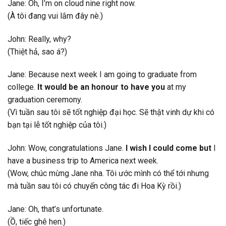
Jane: Oh, I’m on cloud nine right now.
(À tôi đang vui lắm đây nè.)
John: Really, why?
(Thiệt hả, sao á?)
Jane: Because next week I am going to graduate from
college.
It would be an honour to have you
at my
graduation ceremony.
(Vì tuần sau tôi sẽ tốt nghiệp đại học. Sẽ thật vinh dự khi có
bạn tại lễ tốt nghiệp của tôi.)
John: Wow, congratulations Jane.
I wish I could come but
I
have a business trip to America next week.
(Wow, chúc mừng Jane nha. Tôi ước mình có thể tới nhưng
mà tuần sau tôi có chuyến công tác đi Hoa Kỳ rồi.)
Jane: Oh, that’s unfortunate.
(Ồ, tiếc ghê hen.)