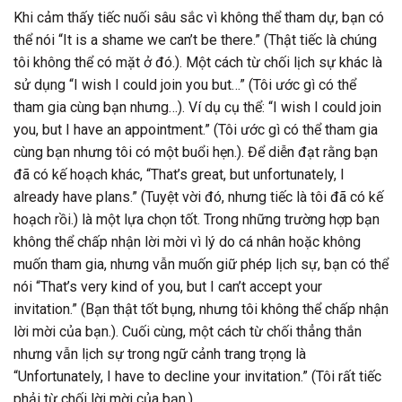
Khi cảm thấy tiếc nuối sâu sắc vì không thể tham dự, bạn có
thể nói “It is a shame we can’t be there.” (Thật tiếc là chúng
tôi không thể có mặt ở đó.). Một cách từ chối lịch sự khác là
sử dụng “I wish I could join you but…” (Tôi ước gì có thể
tham gia cùng bạn nhưng…). Ví dụ cụ thể: “I wish I could join
you, but I have an appointment.” (Tôi ước gì có thể tham gia
cùng bạn nhưng tôi có một buổi hẹn.). Để diễn đạt rằng bạn
đã có kế hoạch khác, “That’s great, but unfortunately, I
already have plans.” (Tuyệt vời đó, nhưng tiếc là tôi đã có kế
hoạch rồi.) là một lựa chọn tốt. Trong những trường hợp bạn
không thể chấp nhận lời mời vì lý do cá nhân hoặc không
muốn tham gia, nhưng vẫn muốn giữ phép lịch sự, bạn có thể
nói “That’s very kind of you, but I can’t accept your
invitation.” (Bạn thật tốt bụng, nhưng tôi không thể chấp nhận
lời mời của bạn.). Cuối cùng, một cách từ chối thẳng thắn
nhưng vẫn lịch sự trong ngữ cảnh trang trọng là
“Unfortunately, I have to decline your invitation.” (Tôi rất tiếc
phải từ chối lời mời của bạn.).