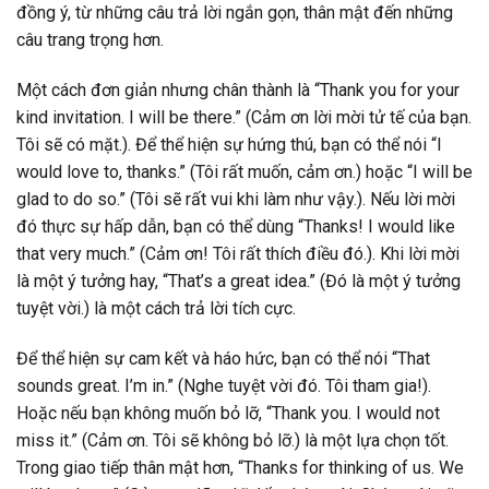
đồng ý, từ những câu trả lời ngắn gọn, thân mật đến những
câu trang trọng hơn.
Một cách đơn giản nhưng chân thành là “Thank you for your
kind invitation. I will be there.” (Cảm ơn lời mời tử tế của bạn.
Tôi sẽ có mặt.). Để thể hiện sự hứng thú, bạn có thể nói “I
would love to, thanks.” (Tôi rất muốn, cảm ơn.) hoặc “I will be
glad to do so.” (Tôi sẽ rất vui khi làm như vậy.). Nếu lời mời
đó thực sự hấp dẫn, bạn có thể dùng “Thanks! I would like
that very much.” (Cảm ơn! Tôi rất thích điều đó.). Khi lời mời
là một ý tưởng hay, “That’s a great idea.” (Đó là một ý tưởng
tuyệt vời.) là một cách trả lời tích cực.
Để thể hiện sự cam kết và háo hức, bạn có thể nói “That
sounds great. I’m in.” (Nghe tuyệt vời đó. Tôi tham gia!).
Hoặc nếu bạn không muốn bỏ lỡ, “Thank you. I would not
miss it.” (Cảm ơn. Tôi sẽ không bỏ lỡ.) là một lựa chọn tốt.
Trong giao tiếp thân mật hơn, “Thanks for thinking of us. We