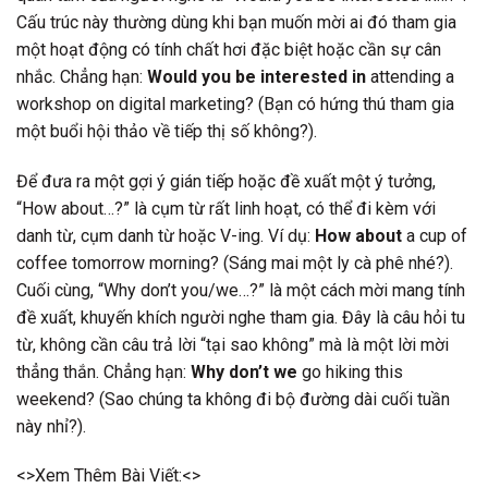
Cấu trúc này thường dùng khi bạn muốn mời ai đó tham gia
một hoạt động có tính chất hơi đặc biệt hoặc cần sự cân
nhắc. Chẳng hạn:
Would you be interested in
attending a
workshop on digital marketing? (Bạn có hứng thú tham gia
một buổi hội thảo về tiếp thị số không?).
Để đưa ra một gợi ý gián tiếp hoặc đề xuất một ý tưởng,
“How about…?” là cụm từ rất linh hoạt, có thể đi kèm với
danh từ, cụm danh từ hoặc V-ing. Ví dụ:
How about
a cup of
coffee tomorrow morning? (Sáng mai một ly cà phê nhé?).
Cuối cùng, “Why don’t you/we…?” là một cách mời mang tính
đề xuất, khuyến khích người nghe tham gia. Đây là câu hỏi tu
từ, không cần câu trả lời “tại sao không” mà là một lời mời
thẳng thắn. Chẳng hạn:
Why don’t we
go hiking this
weekend? (Sao chúng ta không đi bộ đường dài cuối tuần
này nhỉ?).
<>Xem Thêm Bài Viết:<>