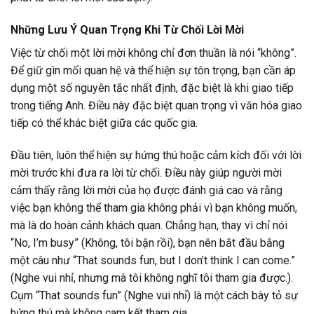
Những Lưu Ý Quan Trọng Khi Từ Chối Lời Mời
Việc từ chối một lời mời không chỉ đơn thuần là nói “không”.
Để giữ gìn mối quan hệ và thể hiện sự tôn trọng, bạn cần áp
dụng một số nguyên tắc nhất định, đặc biệt là khi giao tiếp
trong tiếng Anh. Điều này đặc biệt quan trọng vì văn hóa giao
tiếp có thể khác biệt giữa các quốc gia.
Đầu tiên, luôn thể hiện sự hứng thú hoặc cảm kích đối với lời
mời trước khi đưa ra lời từ chối. Điều này giúp người mời
cảm thấy rằng lời mời của họ được đánh giá cao và rằng
việc bạn không thể tham gia không phải vì bạn không muốn,
mà là do hoàn cảnh khách quan. Chẳng hạn, thay vì chỉ nói
“No, I’m busy” (Không, tôi bận rồi), bạn nên bắt đầu bằng
một câu như “That sounds fun, but I don’t think I can come.”
(Nghe vui nhỉ, nhưng mà tôi không nghĩ tôi tham gia được.).
Cụm “That sounds fun” (Nghe vui nhỉ) là một cách bày tỏ sự
hứng thú mà không cam kết tham gia.