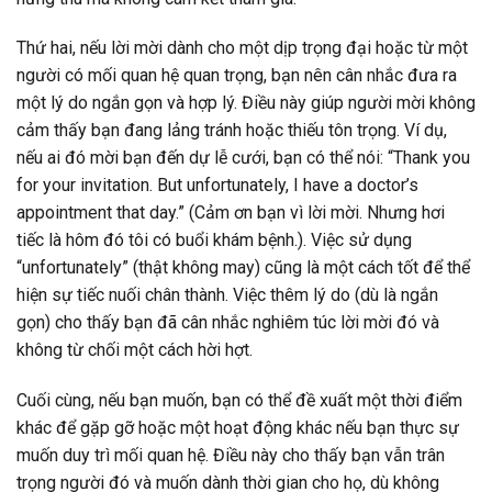
Thứ hai, nếu lời mời dành cho một dịp trọng đại hoặc từ một
người có mối quan hệ quan trọng, bạn nên cân nhắc đưa ra
một lý do ngắn gọn và hợp lý. Điều này giúp người mời không
cảm thấy bạn đang lảng tránh hoặc thiếu tôn trọng. Ví dụ,
nếu ai đó mời bạn đến dự lễ cưới, bạn có thể nói: “Thank you
for your invitation. But unfortunately, I have a doctor’s
appointment that day.” (Cảm ơn bạn vì lời mời. Nhưng hơi
tiếc là hôm đó tôi có buổi khám bệnh.). Việc sử dụng
“unfortunately” (thật không may) cũng là một cách tốt để thể
hiện sự tiếc nuối chân thành. Việc thêm lý do (dù là ngắn
gọn) cho thấy bạn đã cân nhắc nghiêm túc lời mời đó và
không từ chối một cách hời hợt.
Cuối cùng, nếu bạn muốn, bạn có thể đề xuất một thời điểm
khác để gặp gỡ hoặc một hoạt động khác nếu bạn thực sự
muốn duy trì mối quan hệ. Điều này cho thấy bạn vẫn trân
trọng người đó và muốn dành thời gian cho họ, dù không