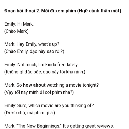
Đoạn hội thoại 2: Mời đi xem phim (Ngữ cảnh thân mật)
Emily: Hi Mark.
(Chào Mark)
Mark: Hey Emily, what’s up?
(Chào Emily, dạo này sao rồi?)
Emily: Not much; I’m kinda free lately.
(Không gì đặc sắc, dạo này tôi khá rảnh.)
Mark: So
how about
watching a movie tonight?
(Vậy tối nay mình đi coi phim nha?)
Emily: Sure, which movie are you thinking of?
(Được chứ, mà phim gì á.)
Mark: “The New Beginnings.” It’s getting great reviews.