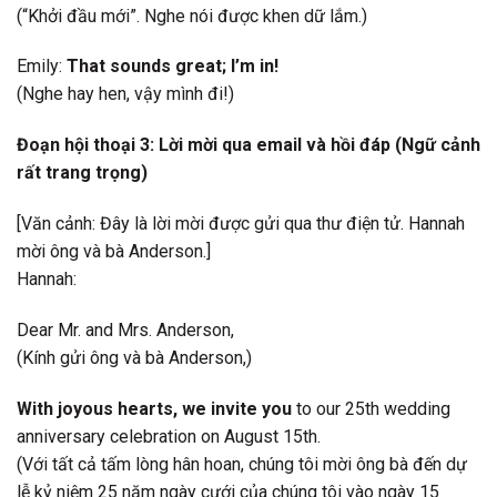
(“Khởi đầu mới”. Nghe nói được khen dữ lắm.)
Emily:
That sounds great; I’m in!
(Nghe hay hen, vậy mình đi!)
Đoạn hội thoại 3: Lời mời qua email và hồi đáp (Ngữ cảnh
rất trang trọng)
[Văn cảnh: Đây là lời mời được gửi qua thư điện tử. Hannah
mời ông và bà Anderson.]
Hannah:
Dear Mr. and Mrs. Anderson,
(Kính gửi ông và bà Anderson,)
With joyous hearts, we invite you
to our 25th wedding
anniversary celebration on August 15th.
(Với tất cả tấm lòng hân hoan, chúng tôi mời ông bà đến dự
lễ kỷ niệm 25 năm ngày cưới của chúng tôi vào ngày 15