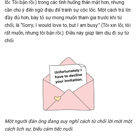
lỗi. Tôi bận rồi.) trong các tình huống thân mật hơn, nhưng
cần chú ý đến ngữ điệu để tránh sự cộc lốc. Một cách trả lời
đầy đủ hơn, bày tỏ sự mong muốn tham gia trước khi từ
chối, là “Sorry; I would love to, but I am busy.” (Tôi xin lỗi; tôi
rất muốn, nhưng tôi bận rồi.). Điều này giúp làm dịu đi sự từ
chối.
Một người đàn ông đang suy nghĩ cách từ chối lời mời một
cách lịch sự, biểu cảm tiếc nuối.