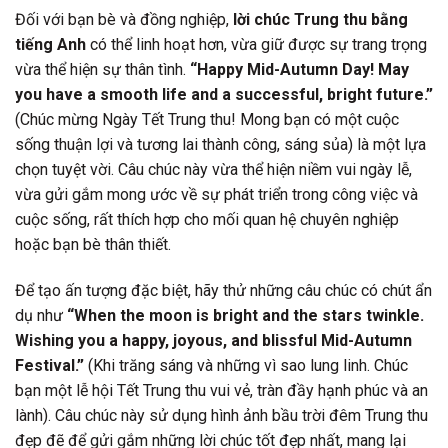
Đối với bạn bè và đồng nghiệp,
lời chúc Trung thu bằng
tiếng Anh
có thể linh hoạt hơn, vừa giữ được sự trang trọng
vừa thể hiện sự thân tình.
“Happy Mid-Autumn Day! May
you have a smooth life and a successful, bright future.”
(Chúc mừng Ngày Tết Trung thu! Mong bạn có một cuộc
sống thuận lợi và tương lai thành công, sáng sủa) là một lựa
chọn tuyệt vời. Câu chúc này vừa thể hiện niềm vui ngày lễ,
vừa gửi gắm mong ước về sự phát triển trong công việc và
cuộc sống, rất thích hợp cho mối quan hệ chuyên nghiệp
hoặc bạn bè thân thiết.
Để tạo ấn tượng đặc biệt, hãy thử những câu chúc có chút ẩn
dụ như
“When the moon is bright and the stars twinkle.
Wishing you a happy, joyous, and blissful Mid-Autumn
Festival.”
(Khi trăng sáng và những vì sao lung linh. Chúc
bạn một lễ hội Tết Trung thu vui vẻ, tràn đầy hạnh phúc và an
lành). Câu chúc này sử dụng hình ảnh bầu trời đêm Trung thu
đẹp đẽ để gửi gắm những lời chúc tốt đẹp nhất, mang lại