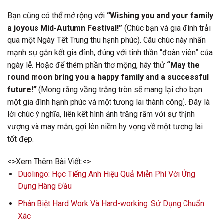
Bạn cũng có thể mở rộng với
“Wishing you and your family
a joyous Mid-Autumn Festival!”
(Chúc bạn và gia đình trải
qua một Ngày Tết Trung thu hạnh phúc). Câu chúc này nhấn
mạnh sự gắn kết gia đình, đúng với tinh thần “đoàn viên” của
ngày lễ. Hoặc để thêm phần thơ mộng, hãy thử
“May the
round moon bring you a happy family and a successful
future!”
(Mong rằng vầng trăng tròn sẽ mang lại cho bạn
một gia đình hạnh phúc và một tương lai thành công). Đây là
lời chúc ý nghĩa, liên kết hình ảnh trăng rằm với sự thịnh
vượng và may mắn, gợi lên niềm hy vọng về một tương lai
tốt đẹp.
<>Xem Thêm Bài Viết:<>
Duolingo: Học Tiếng Anh Hiệu Quả Miễn Phí Với Ứng
Dụng Hàng Đầu
Phân Biệt Hard Work Và Hard-working: Sử Dụng Chuẩn
Xác