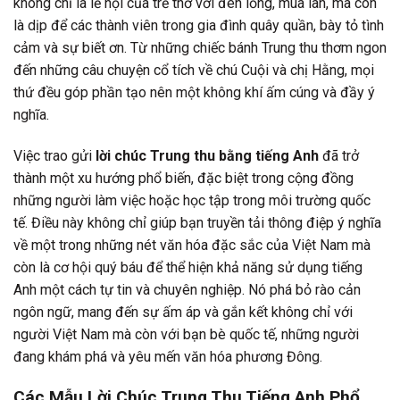
không chỉ là lễ hội của trẻ thơ với đèn lồng, múa lân, mà còn
là dịp để các thành viên trong gia đình quây quần, bày tỏ tình
cảm và sự biết ơn. Từ những chiếc bánh Trung thu thơm ngon
đến những câu chuyện cổ tích về chú Cuội và chị Hằng, mọi
thứ đều góp phần tạo nên một không khí ấm cúng và đầy ý
nghĩa.
Việc trao gửi
lời chúc Trung thu bằng tiếng Anh
đã trở
thành một xu hướng phổ biến, đặc biệt trong cộng đồng
những người làm việc hoặc học tập trong môi trường quốc
tế. Điều này không chỉ giúp bạn truyền tải thông điệp ý nghĩa
về một trong những nét văn hóa đặc sắc của Việt Nam mà
còn là cơ hội quý báu để thể hiện khả năng sử dụng tiếng
Anh một cách tự tin và chuyên nghiệp. Nó phá bỏ rào cản
ngôn ngữ, mang đến sự ấm áp và gắn kết không chỉ với
người Việt Nam mà còn với bạn bè quốc tế, những người
đang khám phá và yêu mến văn hóa phương Đông.
Các Mẫu Lời Chúc Trung Thu Tiếng Anh Phổ