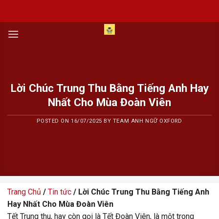
Skip
to
content
Lời Chúc Trung Thu Bằng Tiếng Anh Hay
Nhất Cho Mùa Đoàn Viên
POSTED ON
16/07/2025
BY
TEAM ANH NGỮ OXFORD
Trang Chủ
/
Tin tức
/ Lời Chúc Trung Thu Bằng Tiếng Anh
Hay Nhất Cho Mùa Đoàn Viên
Tết Trung thu, hay còn gọi là Tết Đoàn Viên, là một trong