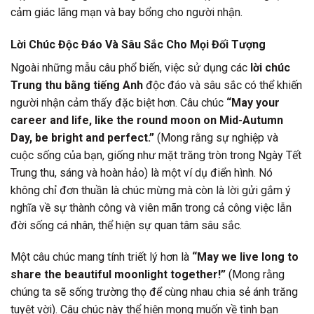
cảm giác lãng mạn và bay bổng cho người nhận.
Lời Chúc Độc Đáo Và Sâu Sắc Cho Mọi Đối Tượng
Ngoài những mẫu câu phổ biến, việc sử dụng các
lời chúc
Trung thu bằng tiếng Anh
độc đáo và sâu sắc có thể khiến
người nhận cảm thấy đặc biệt hơn. Câu chúc
“May your
career and life, like the round moon on Mid-Autumn
Day, be bright and perfect.”
(Mong rằng sự nghiệp và
cuộc sống của bạn, giống như mặt trăng tròn trong Ngày Tết
Trung thu, sáng và hoàn hảo) là một ví dụ điển hình. Nó
không chỉ đơn thuần là chúc mừng mà còn là lời gửi gắm ý
nghĩa về sự thành công và viên mãn trong cả công việc lẫn
đời sống cá nhân, thể hiện sự quan tâm sâu sắc.
Một câu chúc mang tính triết lý hơn là
“May we live long to
share the beautiful moonlight together!”
(Mong rằng
chúng ta sẽ sống trường thọ để cùng nhau chia sẻ ánh trăng
tuyệt vời). Câu chúc này thể hiện mong muốn về tình bạn