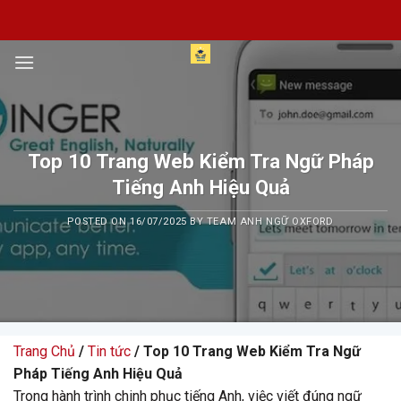
Skip
to
content
Top 10 Trang Web Kiểm Tra Ngữ Pháp
Tiếng Anh Hiệu Quả
POSTED ON
16/07/2025
BY
TEAM ANH NGỮ OXFORD
Trang Chủ
/
Tin tức
/ Top 10 Trang Web Kiểm Tra Ngữ
Pháp Tiếng Anh Hiệu Quả
Trong hành trình chinh phục tiếng Anh, việc viết đúng ngữ