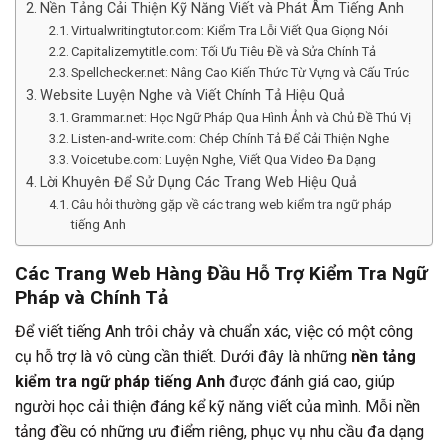
Nền Tảng Cải Thiện Kỹ Năng Viết và Phát Âm Tiếng Anh
Virtualwritingtutor.com: Kiểm Tra Lỗi Viết Qua Giọng Nói
Capitalizemytitle.com: Tối Ưu Tiêu Đề và Sửa Chính Tả
Spellchecker.net: Nâng Cao Kiến Thức Từ Vựng và Cấu Trúc
Website Luyện Nghe và Viết Chính Tả Hiệu Quả
Grammar.net: Học Ngữ Pháp Qua Hình Ảnh và Chủ Đề Thú Vị
Listen-and-write.com: Chép Chính Tả Để Cải Thiện Nghe
Voicetube.com: Luyện Nghe, Viết Qua Video Đa Dạng
Lời Khuyên Để Sử Dụng Các Trang Web Hiệu Quả
Câu hỏi thường gặp về các trang web kiểm tra ngữ pháp
tiếng Anh
Các Trang Web Hàng Đầu Hỗ Trợ Kiểm Tra Ngữ
Pháp và Chính Tả
Để viết tiếng Anh trôi chảy và chuẩn xác, việc có một công
cụ hỗ trợ là vô cùng cần thiết. Dưới đây là những
nền tảng
kiểm tra ngữ pháp tiếng Anh
được đánh giá cao, giúp
người học cải thiện đáng kể kỹ năng viết của mình. Mỗi nền
tảng đều có những ưu điểm riêng, phục vụ nhu cầu đa dạng