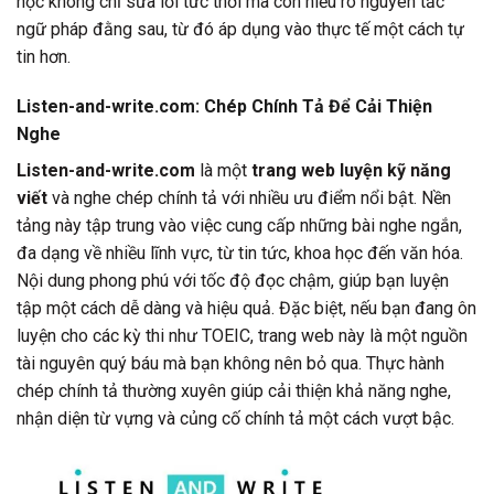
học không chỉ sửa lỗi tức thời mà còn hiểu rõ nguyên tắc
ngữ pháp đằng sau, từ đó áp dụng vào thực tế một cách tự
tin hơn.
Listen-and-write.com: Chép Chính Tả Để Cải Thiện
Nghe
Listen-and-write.com
là một
trang web luyện kỹ năng
viết
và nghe chép chính tả với nhiều ưu điểm nổi bật. Nền
tảng này tập trung vào việc cung cấp những bài nghe ngắn,
đa dạng về nhiều lĩnh vực, từ tin tức, khoa học đến văn hóa.
Nội dung phong phú với tốc độ đọc chậm, giúp bạn luyện
tập một cách dễ dàng và hiệu quả. Đặc biệt, nếu bạn đang ôn
luyện cho các kỳ thi như TOEIC, trang web này là một nguồn
tài nguyên quý báu mà bạn không nên bỏ qua. Thực hành
chép chính tả thường xuyên giúp cải thiện khả năng nghe,
nhận diện từ vựng và củng cố chính tả một cách vượt bậc.