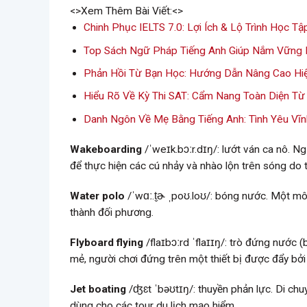
<>Xem Thêm Bài Viết:<>
Chinh Phục IELTS 7.0: Lợi Ích & Lộ Trình Học Tậ
Top Sách Ngữ Pháp Tiếng Anh Giúp Nắm Vững 
Phản Hồi Từ Bạn Học: Hướng Dẫn Nâng Cao Hiệ
Hiểu Rõ Về Kỳ Thi SAT: Cẩm Nang Toàn Diện T
Danh Ngôn Về Mẹ Bằng Tiếng Anh: Tình Yêu Vĩ
Wakeboarding
/ˈweɪk.bɔːr.dɪŋ/: lướt ván ca nô. 
để thực hiện các cú nhảy và nhào lộn trên sóng do t
Water polo
/ˈwɑː.t̬ɚ ˌpoʊ.loʊ/: bóng nước. Một mô
thành đối phương.
Flyboard flying
/flaɪbɔːrd ˈflaɪɪŋ/: trò đứng nước 
mẻ, người chơi đứng trên một thiết bị được đẩy bở
Jet boating
/ʤɛt ˈbəʊtɪŋ/: thuyền phản lực. Di ch
dùng cho các tour du lịch mạo hiểm.