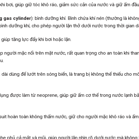
i bơi, giúp giữ tóc khô ráo, giảm sức cản của nước và giữ ấm đầu
g gas cylinder
): bình dưỡng khí. Bình chứa khí nén (thường là khôn
ình dưỡng khí, cho phép người lặn thở dưới nước trong thời gian dà
giúp tăng lực đẩy khi bơi hoặc lặn.
úp người mặc nổi trên mặt nước, rất quan trọng cho an toàn khi tha
u.
 dài dùng để lướt trên sóng biển, là trang bị không thể thiếu cho m
n dụng được làm từ neoprene, giúp giữ ấm cơ thể trong nước lạnh b
drysuit hoàn toàn không thấm nước, giữ cho người mặc khô ráo và ấm
 che phủ cả mắt và mũi, giúp người lặn nhìn rõ dưới nước mà không 