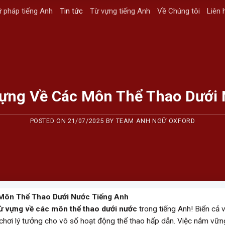
 pháp tiếng Anh
Tin tức
Từ vựng tiếng Anh
Về Chúng tôi
Liên 
ựng Về Các Môn Thể Thao Dưới 
POSTED ON
21/07/2025
BY
TEAM ANH NGỮ OXFORD
Môn Thể Thao Dưới Nước Tiếng Anh
ừ vựng về các môn thể thao dưới nước
trong tiếng Anh! Biển cả 
 chơi lý tưởng cho vô số hoạt động thể thao hấp dẫn. Việc nắm vữn