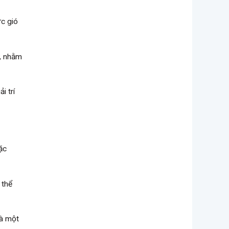
ức gió
y, nhằm
i trí
ặc
 thể
là một