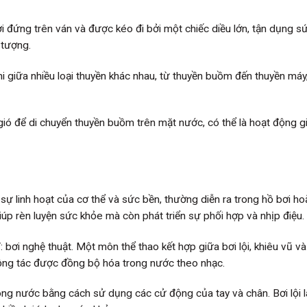
hơi đứng trên ván và được kéo đi bởi một chiếc diều lớn, tận dụng s
 tượng.
hi giữa nhiều loại thuyền khác nhau, từ thuyền buồm đến thuyền má
ó để di chuyển thuyền buồm trên mặt nước, có thể là hoạt động giả
sự linh hoạt của cơ thể và sức bền, thường diễn ra trong hồ bơi ho
p rèn luyện sức khỏe mà còn phát triển sự phối hợp và nhịp điệu.
bơi nghệ thuật. Một môn thể thao kết hợp giữa bơi lội, khiêu vũ và
ộng tác được đồng bộ hóa trong nước theo nhạc.
ong nước bằng cách sử dụng các cử động của tay và chân. Bơi lội 