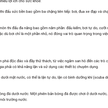
hiều lợi ích cho sức khỏe.
hi đấu sức bền bao gồm ba chặng liên tiếp: bơi, đua xe đạp và chạ
ôn thi đấu đa năng bao gồm năm phần: đấu kiếm, bơi tự do, cưỡi
 dù bơi chỉ là một phần nhỏ, nó đóng vai trò quan trọng trong việ
 phá độc đáo và đầy thử thách, từ việc ngắm san hô đến các trò c
ia phải có khả năng lặn và sử dụng các thiết bị chuyên dụng.
dưới mặt nước, có thể là lặn tự do, lặn có bình dưỡng khí (scuba di
bóng đá dưới nước. Một phiên bản bóng đá được chơi ở dưới nước, 
g môi trường nước.