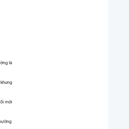
ường là
o khung
đối mới
thường