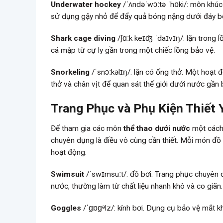
Underwater hockey
/ˈʌndəˈwɔːtə ˈhɒki/: môn khúc
sử dụng gậy nhỏ để đẩy quả bóng nặng dưới đáy bể
Shark cage diving
/ʃɑːk keɪʤ ˈdaɪvɪŋ/: lặn trong
cá mập từ cự ly gần trong một chiếc lồng bảo vệ.
Snorkeling
/ˈsnɔːkəlɪŋ/: lặn có ống thở. Một hoạt 
thở và chân vịt để quan sát thế giới dưới nước gần 
Trang Phục và Phụ Kiện Thiết
Để tham gia các môn
thể thao dưới nước
một cách 
chuyên dụng là điều vô cùng cần thiết. Mỗi món đồ 
hoạt động.
Swimsuit
/ˈswɪmsuːt/: đồ bơi. Trang phục chuyên d
nước, thường làm từ chất liệu nhanh khô và co giãn.
Goggles
/ˈɡɒɡᵊlz/: kính bơi. Dụng cụ bảo vệ mắt k