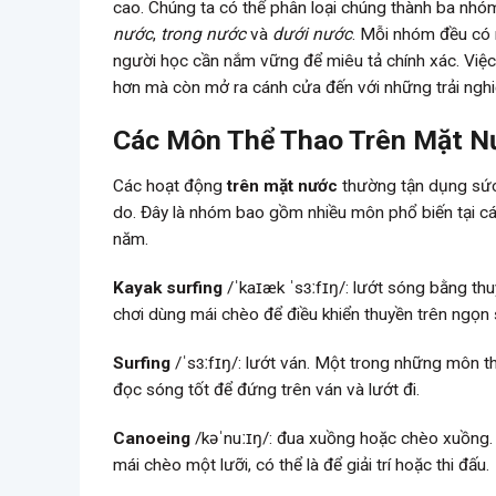
cao. Chúng ta có thể phân loại chúng thành ba nhó
nước
,
trong nước
và
dưới nước
. Mỗi nhóm đều có 
người học cần nắm vững để miêu tả chính xác. Việc
hơn mà còn mở ra cánh cửa đến với những trải ngh
Các Môn Thể Thao Trên Mặt N
Các hoạt động
trên mặt nước
thường tận dụng sức 
do. Đây là nhóm bao gồm nhiều môn phổ biến tại các 
năm.
Kayak surfing
/ˈkaɪæk ˈsɜːfɪŋ/: lướt sóng bằng thu
chơi dùng mái chèo để điều khiển thuyền trên ngọn
Surfing
/ˈsɜːfɪŋ/: lướt ván. Một trong những môn th
đọc sóng tốt để đứng trên ván và lướt đi.
Canoeing
/kəˈnuːɪŋ/: đua xuồng hoặc chèo xuồng.
mái chèo một lưỡi, có thể là để giải trí hoặc thi đấu.