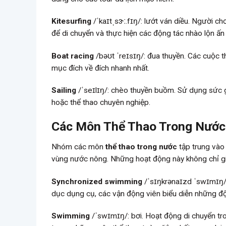
Kitesurfing
/ˈkaɪtˌsɝː.fɪŋ/: lướt ván diều. Người c
để di chuyển và thực hiện các động tác nhào lộn ấn
Boat racing
/bəʊt ˈreɪsɪŋ/: đua thuyền. Các cuộc t
mục đích về đích nhanh nhất.
Sailing
/ˈseɪlɪŋ/: chèo thuyền buồm. Sử dụng sức gi
hoặc thể thao chuyên nghiệp.
Các Môn Thể Thao Trong Nước
Nhóm các môn
thể thao trong nước
tập trung vào 
vùng nước nông. Những hoạt động này không chỉ giú
Synchronized swimming
/ˈsɪŋkrənaɪzd ˈswɪmɪŋ/: 
dục dụng cụ, các vận động viên biểu diễn những đ
Swimming
/ˈswɪmɪŋ/: bơi. Hoạt động di chuyển tr