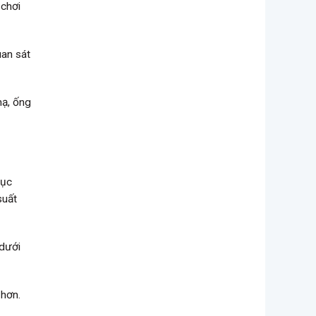
 chơi
uan sát
nạ, ống
hục
suất
 dưới
 hơn.