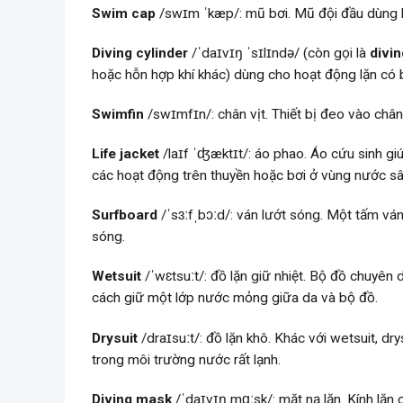
Swim cap
/swɪm ˈkæp/: mũ bơi. Mũ đội đầu dùng kh
Diving cylinder
/ˈdaɪvɪŋ ˈsɪlɪndə/ (còn gọi là
divin
hoặc hỗn hợp khí khác) dùng cho hoạt động lặn có b
Swimfin
/swɪmfɪn/: chân vịt. Thiết bị đeo vào chân 
Life jacket
/laɪf ˈʤæktɪt/: áo phao. Áo cứu sinh gi
các hoạt động trên thuyền hoặc bơi ở vùng nước sâ
Surfboard
/ˈsɜːfˌbɔːd/: ván lướt sóng. Một tấm ván
sóng.
Wetsuit
/ˈwɛtsuːt/: đồ lặn giữ nhiệt. Bộ đồ chuyê
cách giữ một lớp nước mỏng giữa da và bộ đồ.
Drysuit
/draɪsuːt/: đồ lặn khô. Khác với wetsuit, 
trong môi trường nước rất lạnh.
Diving mask
/ˈdaɪvɪŋ mɑːsk/: mặt nạ lặn. Kính lặn