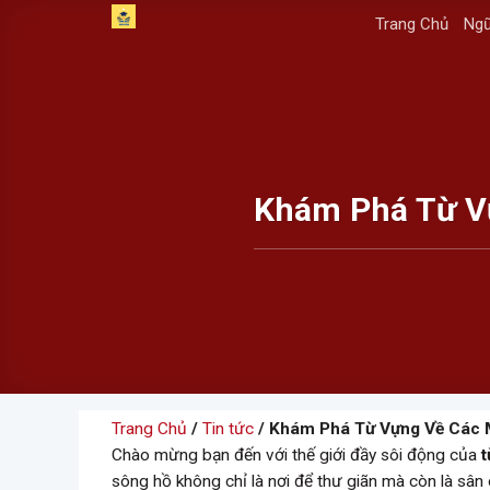
Skip
Trang Chủ
Ngữ
to
content
Khám Phá Từ V
Trang Chủ
/
Tin tức
/ Khám Phá Từ Vựng Về Các 
Chào mừng bạn đến với thế giới đầy sôi động của
t
sông hồ không chỉ là nơi để thư giãn mà còn là sân