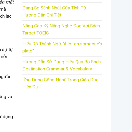
rên mặt
Dạng So Sánh Nhất Của Tính Từ:
 mà
Hướng Dẫn Chi Tiết
ch lạc
Nâng Cao Kỹ Năng Nghe Đọc Với Sách
Target TOEIC
Hiểu Rõ Thành Ngữ “A lot on someone’s
à sự tự
plate”
 mỗi
Hướng Dẫn Sử Dụng Hiệu Quả Bộ Sách
Destination Grammar & Vocabulary
người
Ứng Dụng Công Nghệ Trong Giáo Dục
Hiện Đại
bằng và
sử dụng