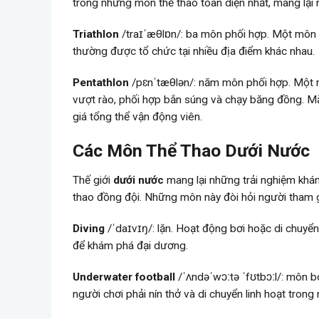
trong những môn thể thao toàn diện nhất, mang lại n
Triathlon
/traɪˈæθlɒn/: ba môn phối hợp. Một môn t
thường được tổ chức tại nhiều địa điểm khác nhau.
Pentathlon
/pɛnˈtæθlən/: năm môn phối hợp. Một m
vượt rào, phối hợp bắn súng và chạy băng đồng. Mặc
giá tổng thể vận động viên.
Các Môn Thể Thao Dưới Nước
Thế giới
dưới nước
mang lại những trải nghiệm khám
thao đồng đội. Những môn này đòi hỏi người tham g
Diving
/ˈdaɪvɪŋ/: lặn. Hoạt động bơi hoặc di chuyển 
để khám phá đại dương.
Underwater football
/ˈʌndəˈwɔːtə ˈfʊtbɔːl/: môn 
người chơi phải nín thở và di chuyển linh hoạt tron