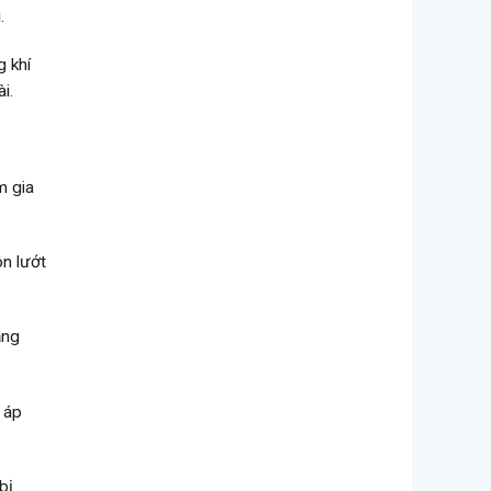
.
g khí
i.
m gia
ôn lướt
ằng
 áp
bị