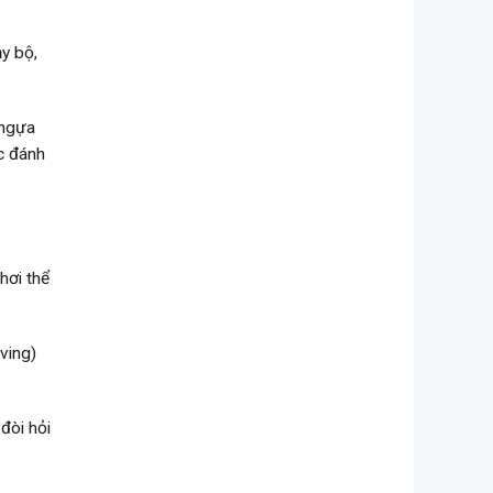
y bộ,
 ngựa
c đánh
hơi thể
ving)
đòi hỏi