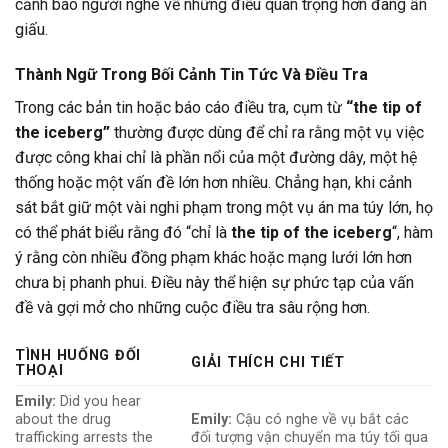
cảnh báo người nghe về những điều quan trọng hơn đang ẩn
giấu.
Thành Ngữ Trong Bối Cảnh Tin Tức Và Điều Tra
Trong các bản tin hoặc báo cáo điều tra, cụm từ
“the tip of
the iceberg”
thường được dùng để chỉ ra rằng một vụ việc
được công khai chỉ là phần nổi của một đường dây, một hệ
thống hoặc một vấn đề lớn hơn nhiều. Chẳng hạn, khi cảnh
sát bắt giữ một vài nghi phạm trong một vụ án ma túy lớn, họ
có thể phát biểu rằng đó “chỉ là
the tip of the iceberg
“, hàm
ý rằng còn nhiều đồng phạm khác hoặc mạng lưới lớn hơn
chưa bị phanh phui. Điều này thể hiện sự phức tạp của vấn
đề và gợi mở cho những cuộc điều tra sâu rộng hơn.
TÌNH HUỐNG ĐỐI
GIẢI THÍCH CHI TIẾT
THOẠI
Emily:
Did you hear
about the drug
Emily:
Cậu có nghe về vụ bắt các
trafficking arrests the
đối tượng vận chuyển ma túy tối qua