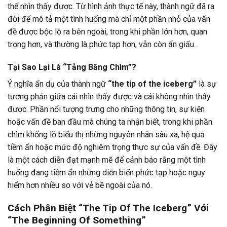
thể nhìn thấy được. Từ hình ảnh thực tế này, thành ngữ đã ra
đời để mô tả một tình huống mà chỉ một phần nhỏ của vấn
đề được bộc lộ ra bên ngoài, trong khi phần lớn hơn, quan
trọng hơn, và thường là phức tạp hơn, vẫn còn ẩn giấu.
Tại Sao Lại Là “Tảng Băng Chìm”?
Ý nghĩa ẩn dụ của thành ngữ
“the tip of the iceberg”
là sự
tương phản giữa cái nhìn thấy được và cái không nhìn thấy
được. Phần nổi tượng trưng cho những thông tin, sự kiện
hoặc vấn đề ban đầu mà chúng ta nhận biết, trong khi phần
chìm khổng lồ biểu thị những nguyên nhân sâu xa, hệ quả
tiềm ẩn hoặc mức độ nghiêm trọng thực sự của vấn đề. Đây
là một cách diễn đạt mạnh mẽ để cảnh báo rằng một tình
huống đang tiềm ẩn những diễn biến phức tạp hoặc nguy
hiểm hơn nhiều so với vẻ bề ngoài của nó.
Cách Phân Biệt “The Tip Of The Iceberg” Với
“The Beginning Of Something”