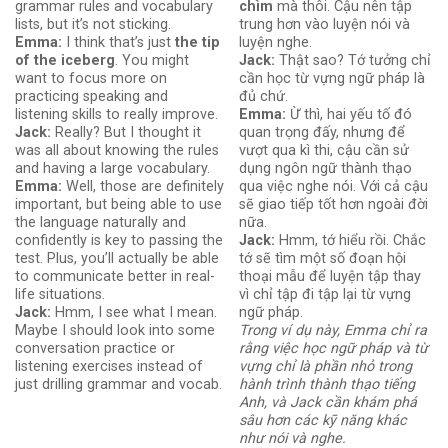
grammar rules and vocabulary
chìm
mà thôi. Cậu nên tập
lists, but it’s not sticking.
trung hơn vào luyện nói và
Emma:
I think that’s just
the tip
luyện nghe.
of the iceberg
. You might
Jack:
Thật sao? Tớ tưởng chỉ
want to focus more on
cần học từ vựng ngữ pháp là
practicing speaking and
đủ chứ.
listening skills to really improve.
Emma:
Ừ thì, hai yếu tố đó
Jack:
Really? But I thought it
quan trọng đấy, nhưng để
was all about knowing the rules
vượt qua kì thi, cậu cần sử
and having a large vocabulary.
dụng ngôn ngữ thành thạo
Emma:
Well, those are definitely
qua việc nghe nói. Với cả cậu
important, but being able to use
sẽ giao tiếp tốt hơn ngoài đời
the language naturally and
nữa.
confidently is key to passing the
Jack:
Hmm, tớ hiểu rồi. Chắc
test. Plus, you’ll actually be able
tớ sẽ tìm một số đoạn hội
to communicate better in real-
thoại mẫu để luyện tập thay
life situations.
vì chỉ tập đi tập lại từ vựng
Jack:
Hmm, I see what I mean.
ngữ pháp.
Maybe I should look into some
Trong ví dụ này, Emma chỉ ra
conversation practice or
rằng việc học ngữ pháp và từ
listening exercises instead of
vựng chỉ là phần nhỏ trong
just drilling grammar and vocab.
hành trình thành thạo tiếng
Anh, và Jack cần khám phá
sâu hơn các kỹ năng khác
như nói và nghe.