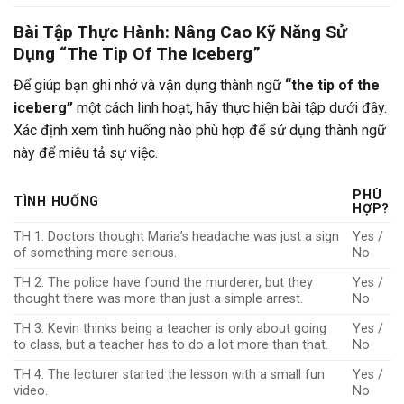
Bài Tập Thực Hành: Nâng Cao Kỹ Năng Sử
Dụng “The Tip Of The Iceberg”
Để giúp bạn ghi nhớ và vận dụng thành ngữ
“the tip of the
iceberg”
một cách linh hoạt, hãy thực hiện bài tập dưới đây.
Xác định xem tình huống nào phù hợp để sử dụng thành ngữ
này để miêu tả sự việc.
PHÙ
TÌNH HUỐNG
HỢP?
TH 1: Doctors thought Maria’s headache was just a sign
Yes /
of something more serious.
No
TH 2: The police have found the murderer, but they
Yes /
thought there was more than just a simple arrest.
No
TH 3: Kevin thinks being a teacher is only about going
Yes /
to class, but a teacher has to do a lot more than that.
No
TH 4: The lecturer started the lesson with a small fun
Yes /
video.
No