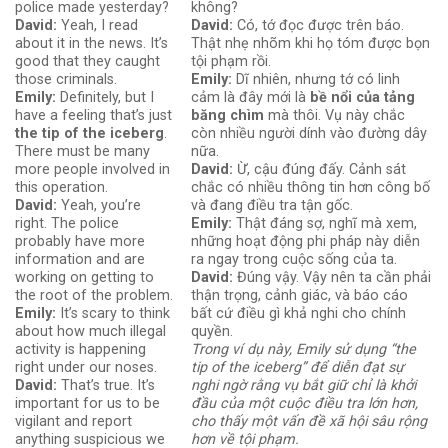
police made yesterday?
không?
David:
Yeah, I read
David:
Có, tớ đọc được trên báo.
about it in the news. It’s
Thật nhẹ nhõm khi họ tóm được bọn
good that they caught
tội phạm rồi.
those criminals.
Emily:
Dĩ nhiên, nhưng tớ có linh
Emily:
Definitely, but I
cảm là đây mới là
bề nổi của tảng
have a feeling that’s just
băng chìm
mà thôi. Vụ này chắc
the tip of the iceberg
.
còn nhiều người dính vào đường dây
There must be many
nữa.
more people involved in
David:
Ừ, cậu đúng đấy. Cảnh sát
this operation.
chắc có nhiều thông tin hơn công bố
David:
Yeah, you’re
và đang điều tra tận gốc.
right. The police
Emily:
Thật đáng sợ, nghĩ mà xem,
probably have more
những hoạt động phi pháp này diễn
information and are
ra ngay trong cuộc sống của ta.
working on getting to
David:
Đúng vậy. Vậy nên ta cần phải
the root of the problem.
thận trọng, cảnh giác, và báo cáo
Emily:
It’s scary to think
bất cứ điều gì khả nghi cho chính
about how much illegal
quyền.
activity is happening
Trong ví dụ này, Emily sử dụng “the
right under our noses.
tip of the iceberg” để diễn đạt sự
David:
That’s true. It’s
nghi ngờ rằng vụ bắt giữ chỉ là khởi
important for us to be
đầu của một cuộc điều tra lớn hơn,
vigilant and report
cho thấy một vấn đề xã hội sâu rộng
anything suspicious we
hơn về tội phạm.