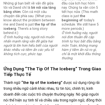
Những gì bạn biết về vấn đề giữa
đầu của lịch học hôm
tôi và David chỉ là
bề nổi của tảng
nay. Chúng ta vẫn còn 5
băng chìm
. Còn cả một câu
tiết học nữa. (This math
chuyện dài phía sau. (What you
class is just
the
know about the problem between
beginning of
today’s
me and David is just
the tip of the
schedule. We still have 5
iceberg
. There’s a long story
more periods.)
behind it.)
Ở tình huống này, người
Ở tình huống này, người nói muốn
nói đơn thuần đề cập
nhấn mạnh rằng vấn đề giữa hai
trình tự học bắt đầu bằng
người là lớn hơn hiểu biết của người
môn Toán, không mang
khác nhiều và tiềm ẩn các yếu tố
hàm ý tiềm ẩn rủi ro gì,
không tích cực, phức tạp.
chỉ là một khởi đầu thông
thường.
Ứng Dụng “The Tip Of The Iceberg” Trong Giao
Tiếp Thực Tế
Thành ngữ
“the tip of the iceberg”
được sử dụng rộng rãi
trong nhiều ngữ cảnh khác nhau, từ tin tức, chính trị, kinh
doanh đến các cuộc trò chuyện thường ngày. Nó giúp người
nói thể hiện sự tinh tế và chiều sâu trong ngôn ngữ, đồng thời