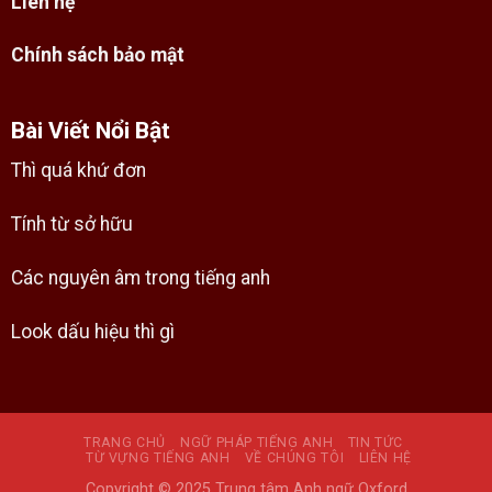
Liên hệ
Chính sách bảo mật
Bài Viết Nổi Bật
Thì quá khứ đơn
Tính từ sở hữu
Các nguyên âm trong tiếng anh
Look dấu hiệu thì gì
TRANG CHỦ
NGỮ PHÁP TIẾNG ANH
TIN TỨC
TỪ VỰNG TIẾNG ANH
VỀ CHÚNG TÔI
LIÊN HỆ
Copyright © 2025 Trung tâm Anh ngữ Oxford