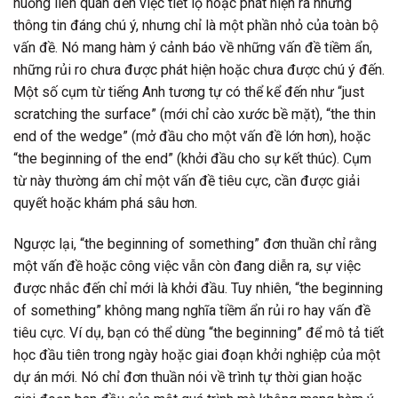
huống liên quan đến việc tiết lộ hoặc phát hiện ra những
thông tin đáng chú ý, nhưng chỉ là một phần nhỏ của toàn bộ
vấn đề. Nó mang hàm ý cảnh báo về những vấn đề tiềm ẩn,
những rủi ro chưa được phát hiện hoặc chưa được chú ý đến.
Một số cụm từ tiếng Anh tương tự có thể kể đến như “just
scratching the surface” (mới chỉ cào xước bề mặt), “the thin
end of the wedge” (mở đầu cho một vấn đề lớn hơn), hoặc
“the beginning of the end” (khởi đầu cho sự kết thúc). Cụm
từ này thường ám chỉ một vấn đề tiêu cực, cần được giải
quyết hoặc khám phá sâu hơn.
Ngược lại, “the beginning of something” đơn thuần chỉ rằng
một vấn đề hoặc công việc vẫn còn đang diễn ra, sự việc
được nhắc đến chỉ mới là khởi đầu. Tuy nhiên, “the beginning
of something” không mang nghĩa tiềm ẩn rủi ro hay vấn đề
tiêu cực. Ví dụ, bạn có thể dùng “the beginning” để mô tả tiết
học đầu tiên trong ngày hoặc giai đoạn khởi nghiệp của một
dự án mới. Nó chỉ đơn thuần nói về trình tự thời gian hoặc