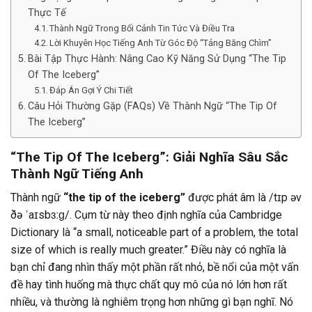
Thực Tế
Thành Ngữ Trong Bối Cảnh Tin Tức Và Điều Tra
Lời Khuyên Học Tiếng Anh Từ Góc Độ “Tảng Băng Chìm”
Bài Tập Thực Hành: Nâng Cao Kỹ Năng Sử Dụng “The Tip
Of The Iceberg”
Đáp Án Gợi Ý Chi Tiết
Câu Hỏi Thường Gặp (FAQs) Về Thành Ngữ “The Tip Of
The Iceberg”
“The Tip Of The Iceberg”: Giải Nghĩa Sâu Sắc
Thành Ngữ Tiếng Anh
Thành ngữ
“the tip of the iceberg”
được phát âm là /tɪp əv
ðə ˈaɪsbɜːɡ/. Cụm từ này theo định nghĩa của Cambridge
Dictionary là “a small, noticeable part of a problem, the total
size of which is really much greater.” Điều này có nghĩa là
bạn chỉ đang nhìn thấy một phần rất nhỏ, bề nổi của một vấn
đề hay tình huống mà thực chất quy mô của nó lớn hơn rất
nhiều, và thường là nghiêm trọng hơn những gì bạn nghĩ. Nó