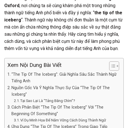
Oxford
, nơi chúng ta sẽ cùng khám phá một trong những
thành ngữ tiếng Anh phổ biến và đầy ý nghĩa: “
the tip of the
iceberg
“. Thành ngữ này không chỉ đơn thuần là một cụm từ
mà còn ẩn chứa những thông điệp sâu sắc về sự thật đằng
sau những gì chúng ta nhìn thấy. Hãy cùng tìm hiểu ý nghĩa,
cách dùng, và cách phân biệt cụm từ này để làm phong phú
thêm vốn từ vựng và khả năng diễn đạt tiếng Anh của bạn.
Xem Nội Dung Bài Viết
“The Tip Of The Iceberg”: Giải Nghĩa Sâu Sắc Thành Ngữ
Tiếng Anh
Nguồn Gốc Và Ý Nghĩa Thực Sự Của “The Tip Of The
Iceberg”
Tại Sao Lại Là “Tảng Băng Chìm”?
Cách Phân Biệt “The Tip Of The Iceberg” Với “The
Beginning Of Something”
Ví Dụ Minh Họa Để Nắm Vững Cách Dùng Thành Ngữ
Ứng Dụng “The Tip Of The Iceberg” Trong Giao Tiếp