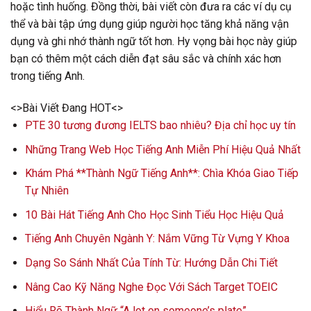
hoặc tình huống. Đồng thời, bài viết còn đưa ra các ví dụ cụ
thể và bài tập ứng dụng giúp người học tăng khả năng vận
dụng và ghi nhớ thành ngữ tốt hơn. Hy vọng bài học này giúp
bạn có thêm một cách diễn đạt sâu sắc và chính xác hơn
trong tiếng Anh.
<>Bài Viết Đang HOT<>
PTE 30 tương đương IELTS bao nhiêu? Địa chỉ học uy tín
Những Trang Web Học Tiếng Anh Miễn Phí Hiệu Quả Nhất
Khám Phá **Thành Ngữ Tiếng Anh**: Chìa Khóa Giao Tiếp
Tự Nhiên
10 Bài Hát Tiếng Anh Cho Học Sinh Tiểu Học Hiệu Quả
Tiếng Anh Chuyên Ngành Y: Nắm Vững Từ Vựng Y Khoa
Dạng So Sánh Nhất Của Tính Từ: Hướng Dẫn Chi Tiết
Nâng Cao Kỹ Năng Nghe Đọc Với Sách Target TOEIC
Hiểu Rõ Thành Ngữ “A lot on someone’s plate”