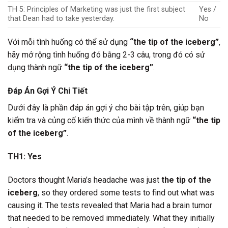
TH 5: Principles of Marketing was just the first subject
Yes /
that Dean had to take yesterday.
No
Với mỗi tình huống có thể sử dụng
“the tip of the iceberg”
,
hãy mở rộng tình huống đó bằng 2-3 câu, trong đó có sử
dụng thành ngữ
“the tip of the iceberg”
.
Đáp Án Gợi Ý Chi Tiết
Dưới đây là phần đáp án gợi ý cho bài tập trên, giúp bạn
kiểm tra và củng cố kiến thức của mình về thành ngữ
“the tip
of the iceberg”
.
TH1: Yes
Doctors thought Maria’s headache was just
the tip of the
iceberg
, so they ordered some tests to find out what was
causing it. The tests revealed that Maria had a brain tumor
that needed to be removed immediately. What they initially