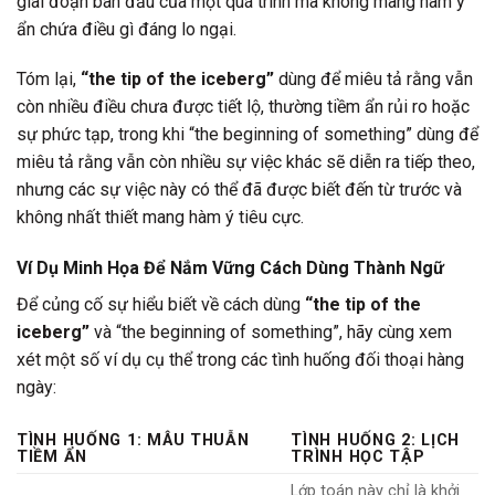
giai đoạn ban đầu của một quá trình mà không mang hàm ý
ẩn chứa điều gì đáng lo ngại.
Tóm lại,
“the tip of the iceberg”
dùng để miêu tả rằng vẫn
còn nhiều điều chưa được tiết lộ, thường tiềm ẩn rủi ro hoặc
sự phức tạp, trong khi “the beginning of something” dùng để
miêu tả rằng vẫn còn nhiều sự việc khác sẽ diễn ra tiếp theo,
nhưng các sự việc này có thể đã được biết đến từ trước và
không nhất thiết mang hàm ý tiêu cực.
Ví Dụ Minh Họa Để Nắm Vững Cách Dùng Thành Ngữ
Để củng cố sự hiểu biết về cách dùng
“the tip of the
iceberg”
và “the beginning of something”, hãy cùng xem
xét một số ví dụ cụ thể trong các tình huống đối thoại hàng
ngày:
TÌNH HUỐNG 1: MÂU THUẪN
TÌNH HUỐNG 2: LỊCH
TIỀM ẨN
TRÌNH HỌC TẬP
Lớp toán này chỉ là khởi