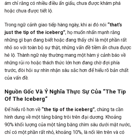
ám chỉ rằng có nhiều điều ẩn giấu, chưa được khám phá
hoặc chưa được tiết lộ.
Trong ngữ cảnh giao tiếp hàng ngày, khi ai đó nói
“that’s
just the tip of the iceberg”
, họ muốn nhấn mạnh rằng
những gì bạn đang biết hoặc đang thấy chỉ là một phần rất
nhỏ so với toàn bộ sự thật, những vấn đề tiềm ẩn chưa được
hé lộ. Thành ngữ này thường mang một hàm ý cảnh báo về
những rủi ro hoặc thách thức lớn hơn đang chờ đợi phía
trước, đòi hỏi sự nhìn nhận sâu sắc hơn để hiểu rõ bản chất
của vấn đề.
Nguồn Gốc Và Ý Nghĩa Thực Sự Của “The Tip
Of The Iceberg”
Để hiểu rõ hơn về
“the tip of the iceberg”
, chúng ta cần
hình dung về một tảng băng trôi trên đại dương. Khoảng
90% khối lượng của một tảng băng chìm sâu dưới mặt nước,
chỉ có một phần rất nhỏ, khoảng 10%, là nổi lên trên và có