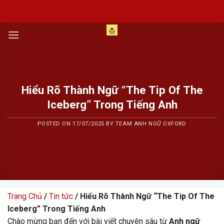
Skip
to
content
Hiểu Rõ Thành Ngữ “The Tip Of The
Iceberg” Trong Tiếng Anh
POSTED ON
17/07/2025
BY
TEAM ANH NGỮ OXFORD
Trang Chủ
/
Tin tức
/ Hiểu Rõ Thành Ngữ “The Tip Of The
Iceberg” Trong Tiếng Anh
Chào mừng bạn đến với bài viết chuyên sâu từ
Anh ngữ