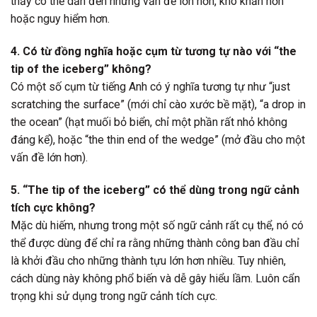
thấy có thể dẫn đến những vấn đề lớn hơn, khó khăn hơn
hoặc nguy hiểm hơn.
4. Có từ đồng nghĩa hoặc cụm từ tương tự nào với “the
tip of the iceberg” không?
Có một số cụm từ tiếng Anh có ý nghĩa tương tự như “just
scratching the surface” (mới chỉ cào xước bề mặt), “a drop in
the ocean” (hạt muối bỏ biển, chỉ một phần rất nhỏ không
đáng kể), hoặc “the thin end of the wedge” (mở đầu cho một
vấn đề lớn hơn).
5. “The tip of the iceberg” có thể dùng trong ngữ cảnh
tích cực không?
Mặc dù hiếm, nhưng trong một số ngữ cảnh rất cụ thể, nó có
thể được dùng để chỉ ra rằng những thành công ban đầu chỉ
là khởi đầu cho những thành tựu lớn hơn nhiều. Tuy nhiên,
cách dùng này không phổ biến và dễ gây hiểu lầm. Luôn cẩn
trọng khi sử dụng trong ngữ cảnh tích cực.