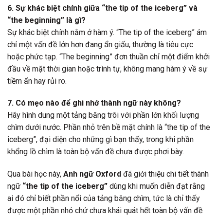
6. Sự khác biệt chính giữa “the tip of the iceberg” và
“the beginning” là gì?
Sự khác biệt chính nằm ở hàm ý. “The tip of the iceberg” ám
chỉ một vấn đề lớn hơn đang ẩn giấu, thường là tiêu cực
hoặc phức tạp. “The beginning” đơn thuần chỉ một điểm khởi
đầu về mặt thời gian hoặc trình tự, không mang hàm ý về sự
tiềm ẩn hay rủi ro.
7. Có mẹo nào để ghi nhớ thành ngữ này không?
Hãy hình dung một tảng băng trôi với phần lớn khối lượng
chìm dưới nước. Phần nhỏ trên bề mặt chính là “the tip of the
iceberg”, đại diện cho những gì bạn thấy, trong khi phần
khổng lồ chìm là toàn bộ vấn đề chưa được phơi bày.
Qua bài học này,
Anh ngữ Oxford
đã giới thiệu chi tiết thành
ngữ
“the tip of the iceberg”
dùng khi muốn diễn đạt rằng
ai đó chỉ biết phần nổi của tảng băng chìm, tức là chỉ thấy
được một phần nhỏ chứ chưa khái quát hết toàn bộ vấn đề