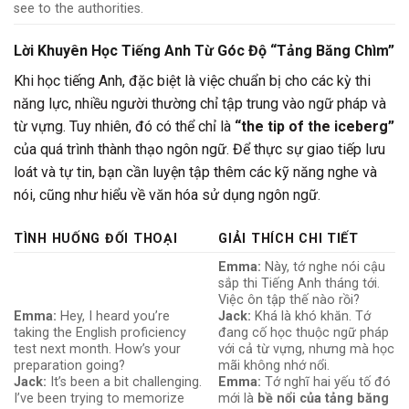
see to the authorities.
Lời Khuyên Học Tiếng Anh Từ Góc Độ “Tảng Băng Chìm”
Khi học tiếng Anh, đặc biệt là việc chuẩn bị cho các kỳ thi
năng lực, nhiều người thường chỉ tập trung vào ngữ pháp và
từ vựng. Tuy nhiên, đó có thể chỉ là
“the tip of the iceberg”
của quá trình thành thạo ngôn ngữ. Để thực sự giao tiếp lưu
loát và tự tin, bạn cần luyện tập thêm các kỹ năng nghe và
nói, cũng như hiểu về văn hóa sử dụng ngôn ngữ.
TÌNH HUỐNG ĐỐI THOẠI
GIẢI THÍCH CHI TIẾT
Emma:
Này, tớ nghe nói cậu
sắp thi Tiếng Anh tháng tới.
Việc ôn tập thế nào rồi?
Emma:
Hey, I heard you’re
Jack:
Khá là khó khăn. Tớ
taking the English proficiency
đang cố học thuộc ngữ pháp
test next month. How’s your
với cả từ vựng, nhưng mà học
preparation going?
mãi không nhớ nổi.
Jack:
It’s been a bit challenging.
Emma:
Tớ nghĩ hai yếu tố đó
I’ve been trying to memorize
mới là
bề nổi của tảng băng