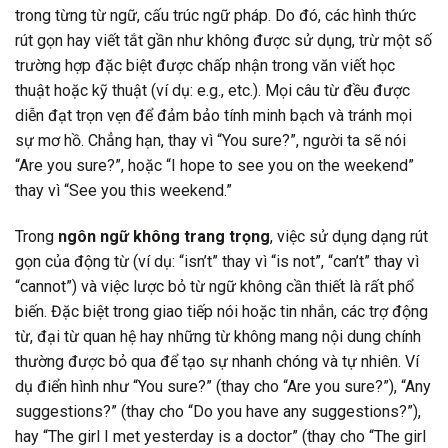
trong từng từ ngữ, cấu trúc ngữ pháp. Do đó, các hình thức
rút gọn hay viết tắt gần như không được sử dụng, trừ một số
trường hợp đặc biệt được chấp nhận trong văn viết học
thuật hoặc kỹ thuật (ví dụ: e.g., etc.). Mọi câu từ đều được
diễn đạt trọn vẹn để đảm bảo tính minh bạch và tránh mọi
sự mơ hồ. Chẳng hạn, thay vì “You sure?”, người ta sẽ nói
“Are you sure?”, hoặc “I hope to see you on the weekend”
thay vì “See you this weekend.”
Trong
ngôn ngữ không trang trọng
, việc sử dụng dạng rút
gọn của động từ (ví dụ: “isn’t” thay vì “is not”, “can’t” thay vì
“cannot”) và việc lược bỏ từ ngữ không cần thiết là rất phổ
biến. Đặc biệt trong giao tiếp nói hoặc tin nhắn, các trợ động
từ, đại từ quan hệ hay những từ không mang nội dung chính
thường được bỏ qua để tạo sự nhanh chóng và tự nhiên. Ví
dụ điển hình như “You sure?” (thay cho “Are you sure?”), “Any
suggestions?” (thay cho “Do you have any suggestions?”),
hay “The girl I met yesterday is a doctor” (thay cho “The girl