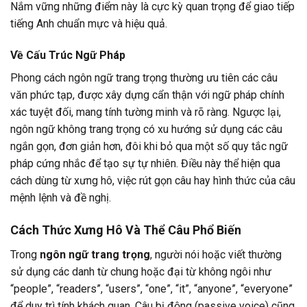
Nắm vững những điểm này là cực kỳ quan trọng để giao tiếp
tiếng Anh chuẩn mực và hiệu quả.
Về Cấu Trúc Ngữ Pháp
Phong cách ngôn ngữ trang trọng thường ưu tiên các câu
văn phức tạp, được xây dựng cẩn thận với ngữ pháp chính
xác tuyệt đối, mang tính tường minh và rõ ràng. Ngược lại,
ngôn ngữ không trang trọng có xu hướng sử dụng các câu
ngắn gọn, đơn giản hơn, đôi khi bỏ qua một số quy tắc ngữ
pháp cứng nhắc để tạo sự tự nhiên. Điều này thể hiện qua
cách dùng từ xưng hô, việc rút gọn câu hay hình thức của câu
mệnh lệnh và đề nghị.
Cách Thức Xưng Hô Và Thể Câu Phổ Biến
Trong
ngôn ngữ trang trọng
, người nói hoặc viết thường
sử dụng các danh từ chung hoặc đại từ không ngôi như
“people”, “readers”, “users”, “one”, “it”, “anyone”, “everyone”
để duy trì tính khách quan. Câu bị động (passive voice) cũng