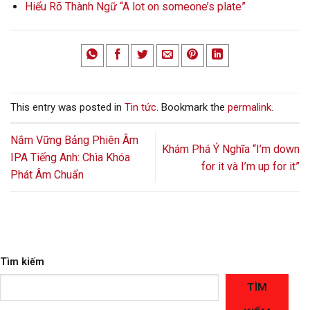
Hiểu Rõ Thành Ngữ “A lot on someone’s plate”
This entry was posted in
Tin tức
. Bookmark the
permalink
.
Nắm Vững Bảng Phiên Âm
Khám Phá Ý Nghĩa “I’m down
IPA Tiếng Anh: Chìa Khóa
for it và I’m up for it”
Phát Âm Chuẩn
Tìm kiếm
TÌM