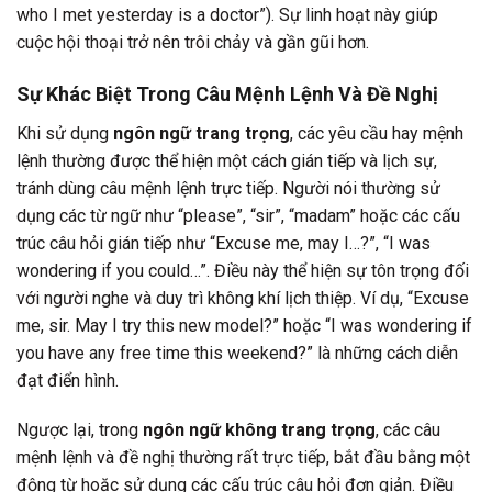
who I met yesterday is a doctor”). Sự linh hoạt này giúp
cuộc hội thoại trở nên trôi chảy và gần gũi hơn.
Sự Khác Biệt Trong Câu Mệnh Lệnh Và Đề Nghị
Khi sử dụng
ngôn ngữ trang trọng
, các yêu cầu hay mệnh
lệnh thường được thể hiện một cách gián tiếp và lịch sự,
tránh dùng câu mệnh lệnh trực tiếp. Người nói thường sử
dụng các từ ngữ như “please”, “sir”, “madam” hoặc các cấu
trúc câu hỏi gián tiếp như “Excuse me, may I…?”, “I was
wondering if you could…”. Điều này thể hiện sự tôn trọng đối
với người nghe và duy trì không khí lịch thiệp. Ví dụ, “Excuse
me, sir. May I try this new model?” hoặc “I was wondering if
you have any free time this weekend?” là những cách diễn
đạt điển hình.
Ngược lại, trong
ngôn ngữ không trang trọng
, các câu
mệnh lệnh và đề nghị thường rất trực tiếp, bắt đầu bằng một
động từ hoặc sử dụng các cấu trúc câu hỏi đơn giản. Điều