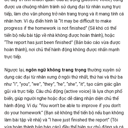
được ưa chuộng nhằm tránh sử dụng đại từ nhân xưng trực
tiếp, làm cho văn phong trở nên trang trọng và ít mang tính cá
nhân hơn. Ví dụ điển hình là “It may be difficult to make
progress if the homework is not finished” (Sẽ khó có thể
tiến bộ nếu bài tập về nhà không được hoàn thành), hoặc
“The report has just been finished” (Bản báo cáo vừa được
hoàn thành), nơi chủ thể hành động không được nhấn mạnh
trực tiếp.
Ngược lại,
ngôn ngữ không trang trọng
thường xuyên sử
dụng các đại từ nhân xưng ở ngôi thứ nhất, thứ hai và thứ ba
như “I”, “you”, “we”, “they”, “he”, “she”, “it”, tạo cảm giác gần
gũi và trực tiếp. Câu chủ động (active voice) là lựa chọn phổ
biến, giúp người nghe hoặc đọc dễ dàng nhận diện chủ thể
hành động. Ví dụ: “You won’t be able to improve if you don’t
do your homework” (Bạn sẽ không thể tiến bộ nếu bạn không
làm bài tập về nhà) và “I have just finished the report” (Tôi
vừa hoàn thành bản báo cáo) đều thể hiện sự chủ động và cá