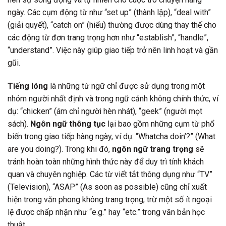
ngày. Các cụm động từ như “set up” (thành lập), “deal with”
(giải quyết), “catch on” (hiểu) thường được dùng thay thế cho
các động từ đơn trang trọng hơn như “establish”, “handle”,
“understand”. Việc này giúp giao tiếp trở nên linh hoạt và gần
gũi.
Tiếng lóng
là những từ ngữ chỉ được sử dụng trong một
nhóm người nhất định và trong ngữ cảnh không chính thức, ví
dụ: “chicken” (ám chỉ người hèn nhát), “geek” (người mọt
sách).
Ngôn ngữ thông tục
lại bao gồm những cụm từ phổ
biến trong giao tiếp hàng ngày, ví dụ: “Whatcha doin’?” (What
are you doing?). Trong khi đó,
ngôn ngữ trang trọng
sẽ
tránh hoàn toàn những hình thức này để duy trì tính khách
quan và chuyên nghiệp. Các từ viết tắt thông dụng như “TV”
(Television), “ASAP” (As soon as possible) cũng chỉ xuất
hiện trong văn phong không trang trọng, trừ một số ít ngoại
lệ được chấp nhận như “e.g.” hay “etc.” trong văn bản học
thuật.