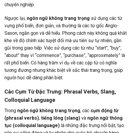
chuyên nghiệp.
Ngược lại,
ngôn ngữ không trang trọng
sử dụng các từ
vựng phổ biến, đơn giản, và thường là các từ gốc Anglo-
Saxon, ngắn gọn và dễ hiểu. Phong cách này không quá khắt
khe về độ chính xác tuyệt đối mà ưu tiên sự tự nhiên, gần
gũi trong giao tiếp. Việc sử dụng các từ như “start”, “buy”,
“about” thay vì “commence”, “purchase”, “approximately” là
rất phổ biến. Có hàng trăm ví dụ về các cặp từ có nghĩa
tương đương nhưng khác biệt về sắc thái trang trọng, giúp
người học dễ dàng phân biệt.
Các Cụm Từ Đặc Trưng: Phrasal Verbs, Slang,
Colloquial Language
Trong
ngôn ngữ không trang trọng
, các
cụm động từ
(phrasal verbs)
,
tiếng lóng (slang)
và
ngôn ngữ thông
tục (colloquial language)
là những đặc trưng nổi bật, tạo
nên sự sống động và tự nhiên cho cuộc trò chuyện hàng