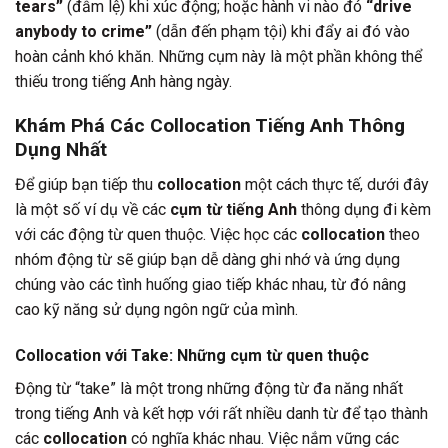
tears”
(đẫm lệ) khi xúc động; hoặc hành vi nào đó
“drive
anybody to crime”
(dẫn đến phạm tội) khi đẩy ai đó vào
hoàn cảnh khó khăn. Những cụm này là một phần không thể
thiếu trong tiếng Anh hàng ngày.
Khám Phá Các Collocation Tiếng Anh Thông
Dụng Nhất
Để giúp bạn tiếp thu
collocation
một cách thực tế, dưới đây
là một số ví dụ về các
cụm từ tiếng Anh
thông dụng đi kèm
với các động từ quen thuộc. Việc học các
collocation
theo
nhóm động từ sẽ giúp bạn dễ dàng ghi nhớ và ứng dụng
chúng vào các tình huống giao tiếp khác nhau, từ đó nâng
cao kỹ năng sử dụng ngôn ngữ của mình.
Collocation với
Take
: Những cụm từ quen thuộc
Động từ “take” là một trong những động từ đa năng nhất
trong tiếng Anh và kết hợp với rất nhiều danh từ để tạo thành
các
collocation
có nghĩa khác nhau. Việc nắm vững các