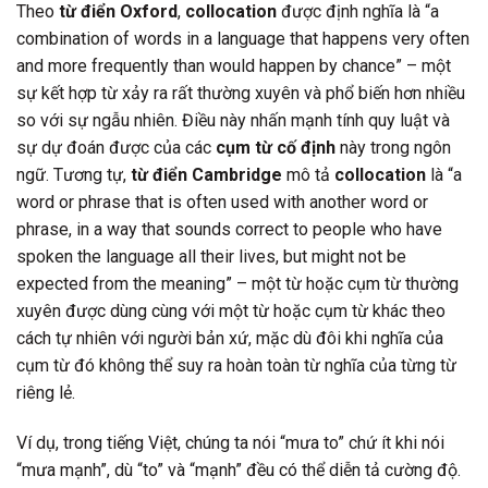
Theo
từ điển Oxford
,
collocation
được định nghĩa là “a
combination of words in a language that happens very often
and more frequently than would happen by chance” – một
sự kết hợp từ xảy ra rất thường xuyên và phổ biến hơn nhiều
so với sự ngẫu nhiên. Điều này nhấn mạnh tính quy luật và
sự dự đoán được của các
cụm từ cố định
này trong ngôn
ngữ. Tương tự,
từ điển Cambridge
mô tả
collocation
là “a
word or phrase that is often used with another word or
phrase, in a way that sounds correct to people who have
spoken the language all their lives, but might not be
expected from the meaning” – một từ hoặc cụm từ thường
xuyên được dùng cùng với một từ hoặc cụm từ khác theo
cách tự nhiên với người bản xứ, mặc dù đôi khi nghĩa của
cụm từ đó không thể suy ra hoàn toàn từ nghĩa của từng từ
riêng lẻ.
Ví dụ, trong tiếng Việt, chúng ta nói “mưa to” chứ ít khi nói
“mưa mạnh”, dù “to” và “mạnh” đều có thể diễn tả cường độ.