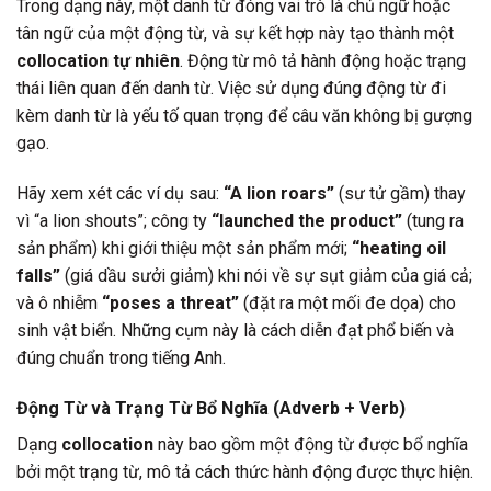
Trong dạng này, một danh từ đóng vai trò là chủ ngữ hoặc
tân ngữ của một động từ, và sự kết hợp này tạo thành một
collocation tự nhiên
. Động từ mô tả hành động hoặc trạng
thái liên quan đến danh từ. Việc sử dụng đúng động từ đi
kèm danh từ là yếu tố quan trọng để câu văn không bị gượng
gạo.
Hãy xem xét các ví dụ sau:
“A lion roars”
(sư tử gầm) thay
vì “a lion shouts”; công ty
“launched the product”
(tung ra
sản phẩm) khi giới thiệu một sản phẩm mới;
“heating oil
falls”
(giá dầu sưởi giảm) khi nói về sự sụt giảm của giá cả;
và ô nhiễm
“poses a threat”
(đặt ra một mối đe dọa) cho
sinh vật biển. Những cụm này là cách diễn đạt phổ biến và
đúng chuẩn trong tiếng Anh.
Động Từ và Trạng Từ Bổ Nghĩa (Adverb + Verb)
Dạng
collocation
này bao gồm một động từ được bổ nghĩa
bởi một trạng từ, mô tả cách thức hành động được thực hiện.