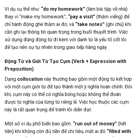
Ví dụ cụ thể như:
“do my homework”
(làm bài tập về nhà)
thay vì “make my homework”;
“pay a visit”
(thăm viếng) để
chỉ hành động ghé thăm ai đó; và
“take notes”
(ghi chú) khi
cần ghi lại thông tin quan trọng trong buổi thuyết trình. Việc
sử dụng đúng động từ đi kèm với danh từ là yếu tố cốt lõi
để tạo nên sự tự nhiên trong giao tiếp hàng ngày.
Động Từ và Giới Từ Tạo Cụm (Verb + Expression with
Preposition)
Dạng
collocation
này thường bao gồm một động từ kết hợp
với một cụm giới từ để tạo thành một ý nghĩa hoàn chỉnh. Đôi
khi, cụm này có thể có nghĩa bóng hoặc không thể đoán
được từ nghĩa của từng từ riêng lẻ. Việc học thuộc các cụm
này là rất quan trọng để tránh lỗi diễn đạt.
Một số ví dụ phổ biến bao gồm:
“run out of money”
(hết
tiền) khi không còn đủ tiền để chi tiêu; mắt ai đó
“filled with