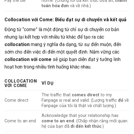
Pay the bill
home. (Chúng tôi đã kết thúc bữa ăn,
thanh
toán hóa đơn
và về nhà.)
Collocation với
Come
: Biểu đạt sự di chuyển và kết quả
Động từ “come” là một động từ chỉ sự di chuyển cơ bản
nhưng lại kết hợp với nhiều từ khác để tạo ra các
collocation
mang ý nghĩa đa dạng, từ sự đến muộn, đến
sớm cho đến việc đi đến một quyết định. Nắm vững các
collocation với come
sẽ giúp bạn diễn đạt ý tưởng linh
hoạt hơn trong nhiều tình huống khác nhau.
COLLOCATION
VÍ DỤ
VỚI COME
The traffic that
comes direct
to my
Come direct
Fanpage is real and valid. (Lượng traffic
đổ
về
Fanpage của tôi là thật và chất lượng.)
Acknowledge that your relationship has
Come to an end
come to an end
. (Chấp nhận rằng mối quan
hệ của bạn đã
đi đến kết thúc
.)