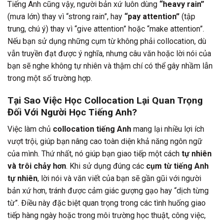
Tiếng Anh cũng vậy, người bản xứ luôn dùng
“heavy rain”
(mưa lớn) thay vì “strong rain”, hay
“pay attention”
(tập
trung, chú ý) thay vì “give attention” hoặc “make attention”.
Nếu bạn sử dụng những cụm từ không phải collocation, dù
vẫn truyền đạt được ý nghĩa, nhưng câu văn hoặc lời nói của
bạn sẽ nghe không tự nhiên và thậm chí có thể gây nhầm lẫn
trong một số trường hợp.
Tại Sao Việc Học Collocation Lại Quan Trọng
Đối Với Người Học Tiếng Anh?
Việc làm chủ
collocation tiếng Anh
mang lại nhiều lợi ích
vượt trội, giúp bạn nâng cao toàn diện khả năng ngôn ngữ
của mình. Thứ nhất, nó giúp bạn giao tiếp một cách
tự nhiên
và trôi chảy hơn
. Khi sử dụng đúng các
cụm từ tiếng Anh
tự nhiên
, lời nói và văn viết của bạn sẽ gần gũi với người
bản xứ hơn, tránh được cảm giác gượng gạo hay “dịch từng
từ”. Điều này đặc biệt quan trọng trong các tình huống giao
tiếp hàng ngày hoặc trong môi trường học thuật, công việc,