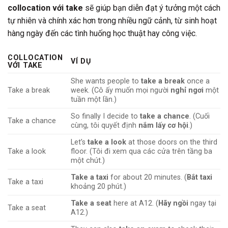
collocation với take
sẽ giúp bạn diễn đạt ý tưởng một cách
tự nhiên và chính xác hơn trong nhiều ngữ cảnh, từ sinh hoạt
hàng ngày đến các tình huống học thuật hay công việc.
COLLOCATION
VÍ DỤ
VỚI TAKE
She wants people to
take a break
once a
Take a break
week. (Cô ấy muốn mọi người
nghỉ ngơi
một
tuần một lần.)
So finally I decide to
take a chance
. (Cuối
Take a chance
cùng, tôi quyết định
nắm lấy cơ hội
.)
Let’s
take a look
at those doors on the third
Take a look
floor. (Tôi đi xem qua các cửa trên tầng ba
một chút.)
Take a taxi
for about 20 minutes. (
Bắt taxi
Take a taxi
khoảng 20 phút.)
Take a seat
here at A12. (
Hãy ngồi
ngay tại
Take a seat
A12.)