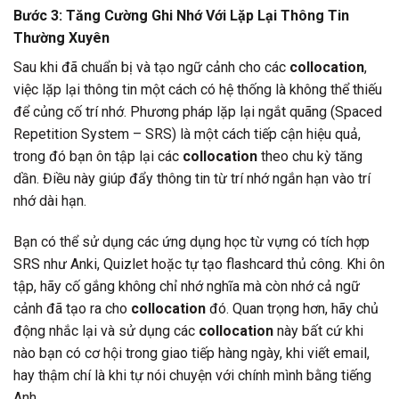
Bước 3: Tăng Cường Ghi Nhớ Với Lặp Lại Thông Tin
Thường Xuyên
Sau khi đã chuẩn bị và tạo ngữ cảnh cho các
collocation
,
việc lặp lại thông tin một cách có hệ thống là không thể thiếu
để củng cố trí nhớ. Phương pháp lặp lại ngắt quãng (Spaced
Repetition System – SRS) là một cách tiếp cận hiệu quả,
trong đó bạn ôn tập lại các
collocation
theo chu kỳ tăng
dần. Điều này giúp đẩy thông tin từ trí nhớ ngắn hạn vào trí
nhớ dài hạn.
Bạn có thể sử dụng các ứng dụng học từ vựng có tích hợp
SRS như Anki, Quizlet hoặc tự tạo flashcard thủ công. Khi ôn
tập, hãy cố gắng không chỉ nhớ nghĩa mà còn nhớ cả ngữ
cảnh đã tạo ra cho
collocation
đó. Quan trọng hơn, hãy chủ
động nhắc lại và sử dụng các
collocation
này bất cứ khi
nào bạn có cơ hội trong giao tiếp hàng ngày, khi viết email,
hay thậm chí là khi tự nói chuyện với chính mình bằng tiếng
Anh.