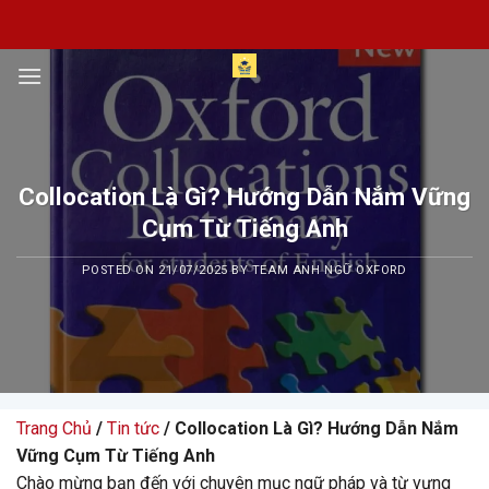
Skip
to
content
Collocation Là Gì? Hướng Dẫn Nắm Vững
Cụm Từ Tiếng Anh
POSTED ON
21/07/2025
BY
TEAM ANH NGỮ OXFORD
Trang Chủ
/
Tin tức
/ Collocation Là Gì? Hướng Dẫn Nắm
Vững Cụm Từ Tiếng Anh
Chào mừng bạn đến với chuyên mục ngữ pháp và từ vựng