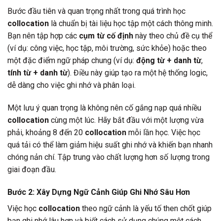
Bước đầu tiên và quan trọng nhất trong quá trình học
collocation
là chuẩn bị tài liệu học tập một cách thông minh.
Bạn nên tập hợp các
cụm từ cố định
này theo chủ đề cụ thể
(ví dụ: công việc, học tập, môi trường, sức khỏe) hoặc theo
một đặc điểm ngữ pháp chung (ví dụ:
động từ + danh từ
,
tính từ + danh từ
). Điều này giúp tạo ra một hệ thống logic,
dễ dàng cho việc ghi nhớ và phân loại.
Một lưu ý quan trọng là không nên cố gắng nạp quá nhiều
collocation
cùng một lúc. Hãy bắt đầu với một lượng vừa
phải, khoảng 8 đến 20
collocation
mỗi lần học. Việc học
quá tải có thể làm giảm hiệu suất ghi nhớ và khiến bạn nhanh
chóng nản chí. Tập trung vào chất lượng hơn số lượng trong
giai đoạn đầu.
Bước 2: Xây Dựng Ngữ Cảnh Giúp Ghi Nhớ Sâu Hơn
Việc học
collocation
theo ngữ cảnh là yếu tố then chốt giúp
bạn ghi nhớ lâu hơn và biết cách sử dụng chúng một cách