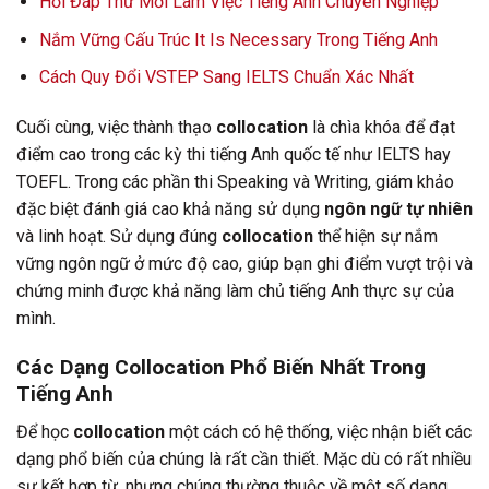
Hồi Đáp Thư Mời Làm Việc Tiếng Anh Chuyên Nghiệp
Nắm Vững Cấu Trúc It Is Necessary Trong Tiếng Anh
Cách Quy Đổi VSTEP Sang IELTS Chuẩn Xác Nhất
Cuối cùng, việc thành thạo
collocation
là chìa khóa để đạt
điểm cao trong các kỳ thi tiếng Anh quốc tế như IELTS hay
TOEFL. Trong các phần thi Speaking và Writing, giám khảo
đặc biệt đánh giá cao khả năng sử dụng
ngôn ngữ tự nhiên
và linh hoạt. Sử dụng đúng
collocation
thể hiện sự nắm
vững ngôn ngữ ở mức độ cao, giúp bạn ghi điểm vượt trội và
chứng minh được khả năng làm chủ tiếng Anh thực sự của
mình.
Các Dạng Collocation Phổ Biến Nhất Trong
Tiếng Anh
Để học
collocation
một cách có hệ thống, việc nhận biết các
dạng phổ biến của chúng là rất cần thiết. Mặc dù có rất nhiều
sự kết hợp từ, nhưng chúng thường thuộc về một số dạng