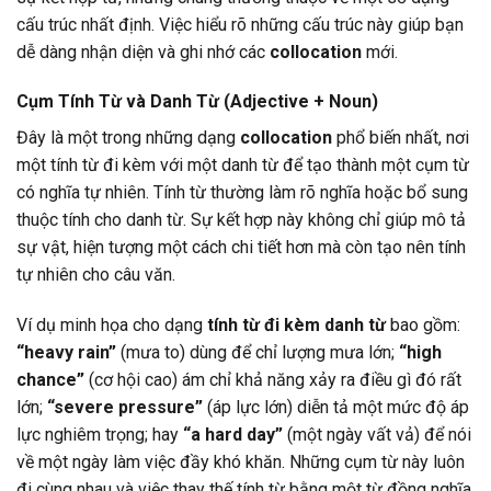
cấu trúc nhất định. Việc hiểu rõ những cấu trúc này giúp bạn
dễ dàng nhận diện và ghi nhớ các
collocation
mới.
Cụm Tính Từ và Danh Từ (Adjective + Noun)
Đây là một trong những dạng
collocation
phổ biến nhất, nơi
một tính từ đi kèm với một danh từ để tạo thành một cụm từ
có nghĩa tự nhiên. Tính từ thường làm rõ nghĩa hoặc bổ sung
thuộc tính cho danh từ. Sự kết hợp này không chỉ giúp mô tả
sự vật, hiện tượng một cách chi tiết hơn mà còn tạo nên tính
tự nhiên cho câu văn.
Ví dụ minh họa cho dạng
tính từ đi kèm danh từ
bao gồm:
“heavy rain”
(mưa to) dùng để chỉ lượng mưa lớn;
“high
chance”
(cơ hội cao) ám chỉ khả năng xảy ra điều gì đó rất
lớn;
“severe pressure”
(áp lực lớn) diễn tả một mức độ áp
lực nghiêm trọng; hay
“a hard day”
(một ngày vất vả) để nói
về một ngày làm việc đầy khó khăn. Những cụm từ này luôn
đi cùng nhau và việc thay thế tính từ bằng một từ đồng nghĩa