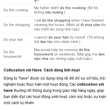
My father didn’t
do the cooking
. (Bố tôi
Do the cooking
không
nấu nướng
.)
I will
do the shopping
when I have finished
Do the shopping
cleaning the house. (Mình sẽ
đi mua sắm
khi
nào mình lau xong nhà cửa.)
I cannot
do your hair
by myself. (Tôi không
Do your hair
thể
làm tóc
cho chính mình.)
Mai would help his mommy
do the
Do the
housework
on weekends. (Mai giúp mẹ
làm
housework
việc nhà
vào những ngày cuối tuần.)
Collocation với
Have
: Cách dùng linh hoạt
Động từ “have” được sử dụng rộng rãi để chỉ sự sở hữu, trải
nghiệm hoặc thực hiện một hoạt động. Các
collocation với
have
thường rất thông dụng trong giao tiếp hàng ngày, giúp
bạn diễn đạt các hoạt động sinh hoạt, cảm xúc hoặc sự kiện
một cách tự nhiên.