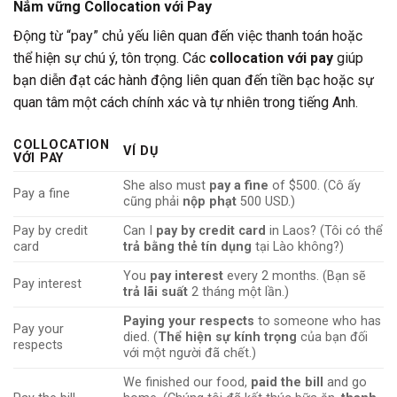
Nắm vững Collocation với
Pay
Động từ “pay” chủ yếu liên quan đến việc thanh toán hoặc
thể hiện sự chú ý, tôn trọng. Các
collocation với pay
giúp
bạn diễn đạt các hành động liên quan đến tiền bạc hoặc sự
quan tâm một cách chính xác và tự nhiên trong tiếng Anh.
COLLOCATION
VÍ DỤ
VỚI PAY
She also must
pay a fine
of $500. (Cô ấy
Pay a fine
cũng phải
nộp phạt
500 USD.)
Pay by credit
Can I
pay by credit card
in Laos? (Tôi có thể
card
trả bằng thẻ tín dụng
tại Lào không?)
You
pay interest
every 2 months. (Bạn sẽ
Pay interest
trả lãi suất
2 tháng một lần.)
Paying your respects
to someone who has
Pay your
died. (
Thể hiện sự kính trọng
của bạn đối
respects
với một người đã chết.)
We finished our food,
paid the bill
and go