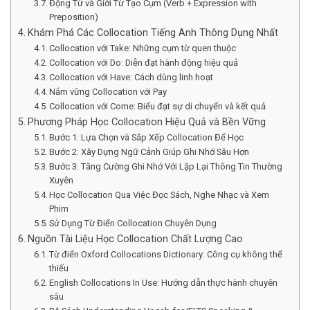
Động Từ và Giới Từ Tạo Cụm (Verb + Expression with
Preposition)
Khám Phá Các Collocation Tiếng Anh Thông Dụng Nhất
Collocation với Take: Những cụm từ quen thuộc
Collocation với Do: Diễn đạt hành động hiệu quả
Collocation với Have: Cách dùng linh hoạt
Nắm vững Collocation với Pay
Collocation với Come: Biểu đạt sự di chuyển và kết quả
Phương Pháp Học Collocation Hiệu Quả và Bền Vững
Bước 1: Lựa Chọn và Sắp Xếp Collocation Để Học
Bước 2: Xây Dựng Ngữ Cảnh Giúp Ghi Nhớ Sâu Hơn
Bước 3: Tăng Cường Ghi Nhớ Với Lặp Lại Thông Tin Thường
Xuyên
Học Collocation Qua Việc Đọc Sách, Nghe Nhạc và Xem
Phim
Sử Dụng Từ Điển Collocation Chuyên Dụng
Nguồn Tài Liệu Học Collocation Chất Lượng Cao
Từ điển Oxford Collocations Dictionary: Công cụ không thể
thiếu
English Collocations In Use: Hướng dẫn thực hành chuyên
sâu