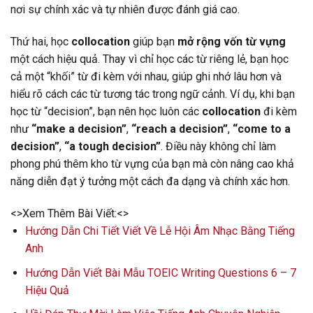
nơi sự chính xác và tự nhiên được đánh giá cao.
Thứ hai, học
collocation
giúp bạn
mở rộng vốn từ vựng
một cách hiệu quả. Thay vì chỉ học các từ riêng lẻ, bạn học
cả một “khối” từ đi kèm với nhau, giúp ghi nhớ lâu hơn và
hiểu rõ cách các từ tương tác trong ngữ cảnh. Ví dụ, khi bạn
học từ “decision”, bạn nên học luôn các
collocation
đi kèm
như
“make a decision”
,
“reach a decision”
,
“come to a
decision”
,
“a tough decision”
. Điều này không chỉ làm
phong phú thêm kho từ vựng của bạn mà còn nâng cao khả
năng diễn đạt ý tưởng một cách đa dạng và chính xác hơn.
<>Xem Thêm Bài Viết:<>
Hướng Dẫn Chi Tiết Viết Về Lễ Hội Âm Nhạc Bằng Tiếng
Anh
Hướng Dẫn Viết Bài Mẫu TOEIC Writing Questions 6 – 7
Hiệu Quả