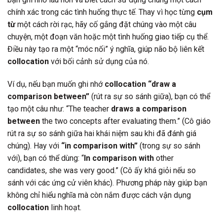
chính xác trong các tình huống thực tế. Thay vì học từng
cụm
từ
một cách rời rạc, hãy cố gắng đặt chúng vào một câu
chuyện, một đoạn văn hoặc một tình huống giao tiếp cụ thể.
Điều này tạo ra một “móc nối” ý nghĩa, giúp não bộ liên kết
collocation
với bối cảnh sử dụng của nó.
Ví dụ, nếu bạn muốn ghi nhớ
collocation
“draw a
comparison between”
(rút ra sự so sánh giữa), bạn có thể
tạo một câu như: “The teacher
draws a comparison
between
the two concepts after evaluating them.” (Cô giáo
rút ra sự so sánh giữa hai khái niệm sau khi đã đánh giá
chúng). Hay với
“in comparison with”
(trong sự so sánh
với), bạn có thể dùng: “
In comparison with
other
candidates, she was very good.” (Cô ấy khá giỏi nếu so
sánh với các ứng cử viên khác). Phương pháp này giúp bạn
không chỉ hiểu nghĩa mà còn nắm được cách vận dụng
collocation
linh hoạt.