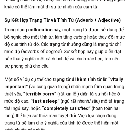
khác có thể làm mất đi sự tự nhiên của cụm từ.
Sự Kết Hợp Trạng Từ và Tính Từ (Adverb + Adjective)
Trong dạng
collocation
này, một trạng từ được sử dụng để
bổ nghĩa cho một tính từ, làm tăng cường hoặc thay đổi mức
độ của tính từ đó. Các trạng từ thường dùng là trạng từ chỉ
mức độ (adverbs of degree). Sự kết hợp này giúp diễn đạt
sắc thái ý nghĩa một cách tinh tế và chính xác hơn, tạo nên
sự phong phú cho câu.
Một số ví dụ cụ thể cho
trạng từ đi kèm tính từ
là:
“vitally
important”
(vô cùng quan trọng) nhấn mạnh tầm quan trọng
thiết yếu;
“terribly sorry”
(rất xin lỗi) diễn tả sự hối tiếc ở
mức độ cao;
“fast asleep”
(ngủ rất nhanh/sâu) mô tả trạng
thái ngủ say; hoặc
“completely satisfied”
(hoàn toàn hài
lòng) thể hiện sự thỏa mãn tuyệt đối. Việc lựa chọn đúng
trạng từ sẽ làm cho ý nghĩa của tính từ được thể hiện một