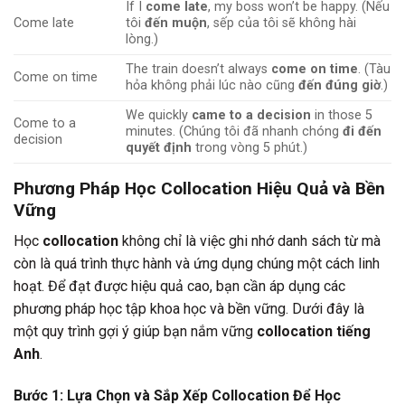
If I
come late
, my boss won’t be happy. (Nếu
Come late
tôi
đến muộn
, sếp của tôi sẽ không hài
lòng.)
The train doesn’t always
come on time
. (Tàu
Come on time
hỏa không phải lúc nào cũng
đến đúng giờ
.)
We quickly
came to a decision
in those 5
Come to a
minutes. (Chúng tôi đã nhanh chóng
đi đến
decision
quyết định
trong vòng 5 phút.)
Phương Pháp Học Collocation Hiệu Quả và Bền
Vững
Học
collocation
không chỉ là việc ghi nhớ danh sách từ mà
còn là quá trình thực hành và ứng dụng chúng một cách linh
hoạt. Để đạt được hiệu quả cao, bạn cần áp dụng các
phương pháp học tập khoa học và bền vững. Dưới đây là
một quy trình gợi ý giúp bạn nắm vững
collocation tiếng
Anh
.
Bước 1: Lựa Chọn và Sắp Xếp Collocation Để Học