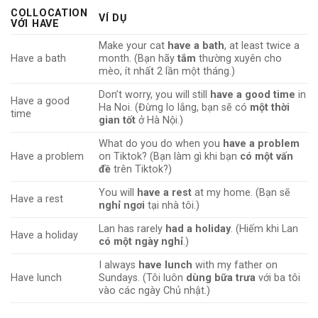
COLLOCATION
VÍ DỤ
VỚI HAVE
Make your cat
have a bath
, at least twice a
Have a bath
month. (Bạn hãy
tắm
thường xuyên cho
mèo, ít nhất 2 lần một tháng.)
Don’t worry, you will still
have a good time
in
Have a good
Ha Noi. (Đừng lo lắng, bạn sẽ có
một thời
time
gian tốt
ở Hà Nội.)
What do you do when you
have a problem
Have a problem
on Tiktok? (Bạn làm gì khi bạn
có một vấn
đề
trên Tiktok?)
You will
have a rest
at my home. (Bạn sẽ
Have a rest
nghỉ ngơi
tại nhà tôi.)
Lan has rarely
had a holiday
. (Hiếm khi Lan
Have a holiday
có một ngày nghỉ
.)
I always
have lunch
with my father on
Have lunch
Sundays. (Tôi luôn
dùng bữa trưa
với ba tôi
vào các ngày Chủ nhật.)