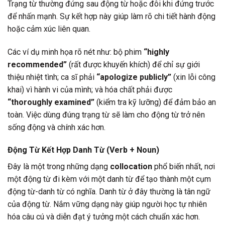
Trạng từ thường đứng sau động từ hoặc đôi khi đứng trước
để nhấn mạnh. Sự kết hợp này giúp làm rõ chi tiết hành động
hoặc cảm xúc liên quan.
Các ví dụ minh họa rõ nét như: bộ phim
“highly
recommended”
(rất được khuyến khích) để chỉ sự giới
thiệu nhiệt tình; ca sĩ phải
“apologize publicly”
(xin lỗi công
khai) vì hành vi của mình; và hóa chất phải được
“thoroughly examined”
(kiểm tra kỹ lưỡng) để đảm bảo an
toàn. Việc dùng đúng trạng từ sẽ làm cho động từ trở nên
sống động và chính xác hơn.
Động Từ Kết Hợp Danh Từ (Verb + Noun)
Đây là một trong những dạng
collocation
phổ biến nhất, nơi
một động từ đi kèm với một danh từ để tạo thành một cụm
động từ-danh từ có nghĩa. Danh từ ở đây thường là tân ngữ
của động từ. Nắm vững dạng này giúp người học tự nhiên
hóa câu cú và diễn đạt ý tưởng một cách chuẩn xác hơn.