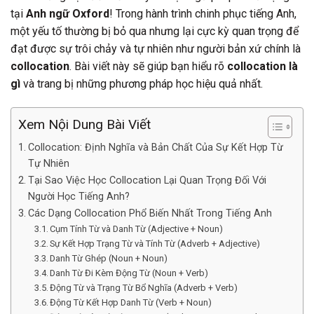
tại
Anh ngữ Oxford
! Trong hành trình chinh phục tiếng Anh,
một yếu tố thường bị bỏ qua nhưng lại cực kỳ quan trọng để
đạt được sự trôi chảy và tự nhiên như người bản xứ chính là
collocation
. Bài viết này sẽ giúp bạn hiểu rõ
collocation là
gì
và trang bị những phương pháp học hiệu quả nhất.
Xem Nội Dung Bài Viết
Collocation: Định Nghĩa và Bản Chất Của Sự Kết Hợp Từ
Tự Nhiên
Tại Sao Việc Học Collocation Lại Quan Trọng Đối Với
Người Học Tiếng Anh?
Các Dạng Collocation Phổ Biến Nhất Trong Tiếng Anh
Cụm Tính Từ và Danh Từ (Adjective + Noun)
Sự Kết Hợp Trạng Từ và Tính Từ (Adverb + Adjective)
Danh Từ Ghép (Noun + Noun)
Danh Từ Đi Kèm Động Từ (Noun + Verb)
Động Từ và Trạng Từ Bổ Nghĩa (Adverb + Verb)
Động Từ Kết Hợp Danh Từ (Verb + Noun)