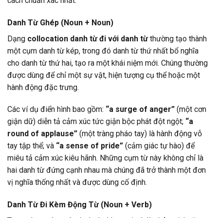
cách chuẩn xác nhất.
Danh Từ Ghép (Noun + Noun)
Dạng
collocation danh từ đi với danh từ
thường tạo thành
một cụm danh từ kép, trong đó danh từ thứ nhất bổ nghĩa
cho danh từ thứ hai, tạo ra một khái niệm mới. Chúng thường
được dùng để chỉ một sự vật, hiện tượng cụ thể hoặc một
hành động đặc trưng.
Các ví dụ điển hình bao gồm:
“a surge of anger”
(một cơn
giận dữ) diễn tả cảm xúc tức giận bộc phát đột ngột;
“a
round of applause”
(một tràng pháo tay) là hành động vỗ
tay tập thể; và
“a sense of pride”
(cảm giác tự hào) để
miêu tả cảm xúc kiêu hãnh. Những cụm từ này không chỉ là
hai danh từ đứng cạnh nhau mà chúng đã trở thành một đơn
vị nghĩa thống nhất và được dùng cố định.
Danh Từ Đi Kèm Động Từ (Noun + Verb)