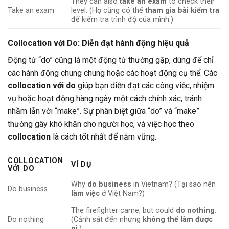
They can also
take an exam
to check their
Take an exam
level. (Họ cũng có thể
tham gia bài kiểm tra
để kiểm tra trình độ của mình.)
Collocation với
Do
: Diễn đạt hành động hiệu quả
Động từ “do” cũng là một động từ thường gặp, dùng để chỉ
các hành động chung chung hoặc các hoạt động cụ thể. Các
collocation với do
giúp bạn diễn đạt các công việc, nhiệm
vụ hoặc hoạt động hàng ngày một cách chính xác, tránh
nhầm lẫn với “make”. Sự phân biệt giữa “do” và “make”
thường gây khó khăn cho người học, và việc học theo
collocation
là cách tốt nhất để nắm vững.
COLLOCATION
VÍ DỤ
VỚI DO
Why
do business
in Vietnam? (Tại sao nên
Do business
làm việc
ở Việt Nam?)
The firefighter came, but could
do nothing
.
Do nothing
(Cảnh sát đến nhưng
không thể làm được
gì
.)