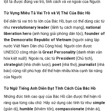
lột tả được đúng vai trò, tính cách và vẻ ngoài của Người.
Từ Vựng Miêu Tả Vai Trò và Vị Thế Của Bác Hồ
Để diễn tả vai trò to lớn của Bác Hồ, bạn có thể dùng các từ
như
revolutionary leader
(lãnh tụ cách mạng),
national
liberation hero
(anh hùng giải phóng dân tộc),
founder of
the Democratic Republic of Vietnam
(người sáng lập
nước Việt Nam Dân chủ Cộng hòa). Người còn được
UNESCO công nhận là
Great Personality
(danh nhân văn
hóa kiệt xuất). Ngoài ra, các từ
President
(Chủ tịch),
strategist
(nhà chiến lược),
poet
(nhà thơ),
journalist
(nhà
báo) cũng rất phù hợp để thể hiện nhiều khía cạnh tài năng
của Người.
Từ Ngữ Tiếng Anh Diễn Đạt Tính Cách Của Bác Hồ
Những đức tính cao quý của Bác Hồ cần được thể hiện rõ
ràng qua từng câu chữ. Hãy sử dụng các tính từ như
simple
(giản dị),
humble
(khiêm tốn),
compassionate
(nhân ái),