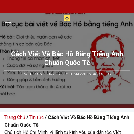
Skip
to
content
Cách Viết Về Bác Hồ Bằng Tiếng Anh
Chuẩn Quốc Tế
POSTED ON
22/07/2025
BY
TEAM ANH NGỮ OXFORD
Trang Chủ
/
Tin tức
/ Cách Viết Về Bác Hồ Bằng Tiếng Anh
Chuẩn Quốc Tế
Chủ tịch Hồ Chí Minh, vị lãnh tụ kính yêu của dân tộc Việt