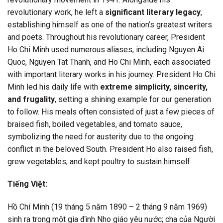
revolutionary work, he left a
significant literary legacy
,
establishing himself as one of the nation’s greatest writers
and poets. Throughout his revolutionary career, President
Ho Chi Minh used numerous aliases, including Nguyen Ai
Quoc, Nguyen Tat Thanh, and Ho Chi Minh, each associated
with important literary works in his journey. President Ho Chi
Minh led his daily life with
extreme simplicity, sincerity,
and frugality
, setting a shining example for our generation
to follow. His meals often consisted of just a few pieces of
braised fish, boiled vegetables, and tomato sauce,
symbolizing the need for austerity due to the ongoing
conflict in the beloved South. President Ho also raised fish,
grew vegetables, and kept poultry to sustain himself.
Tiếng Việt:
Hồ Chí Minh (19 tháng 5 năm 1890 – 2 tháng 9 năm 1969)
sinh ra trong một gia đình Nho giáo yêu nước; cha của Người