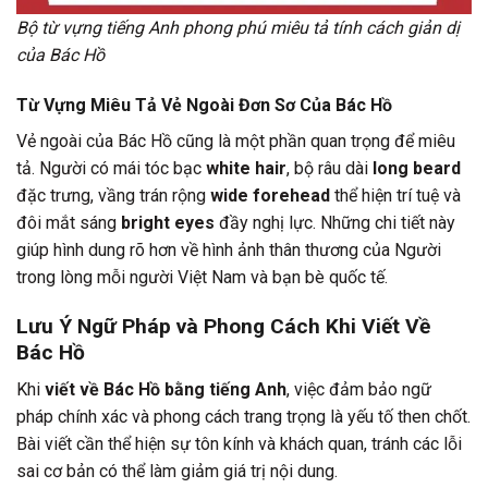
Bộ từ vựng tiếng Anh phong phú miêu tả tính cách giản dị
của Bác Hồ
Từ Vựng Miêu Tả Vẻ Ngoài Đơn Sơ Của Bác Hồ
Vẻ ngoài của Bác Hồ cũng là một phần quan trọng để miêu
tả. Người có mái tóc bạc
white hair
, bộ râu dài
long beard
đặc trưng, vầng trán rộng
wide forehead
thể hiện trí tuệ và
đôi mắt sáng
bright eyes
đầy nghị lực. Những chi tiết này
giúp hình dung rõ hơn về hình ảnh thân thương của Người
trong lòng mỗi người Việt Nam và bạn bè quốc tế.
Lưu Ý Ngữ Pháp và Phong Cách Khi Viết Về
Bác Hồ
Khi
viết về Bác Hồ bằng tiếng Anh
, việc đảm bảo ngữ
pháp chính xác và phong cách trang trọng là yếu tố then chốt.
Bài viết cần thể hiện sự tôn kính và khách quan, tránh các lỗi
sai cơ bản có thể làm giảm giá trị nội dung.