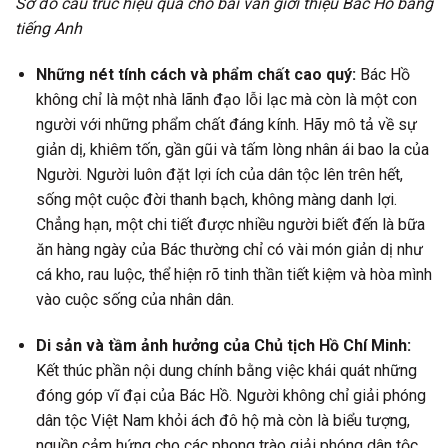
Sơ đồ cấu trúc hiệu quả cho bài văn giới thiệu Bác Hồ bằng
tiếng Anh
Những nét tính cách và phẩm chất cao quý:
Bác Hồ
không chỉ là một nhà lãnh đạo lỗi lạc mà còn là một con
người với những phẩm chất đáng kính. Hãy mô tả về sự
giản dị, khiêm tốn, gần gũi và tấm lòng nhân ái bao la của
Người. Người luôn đặt lợi ích của dân tộc lên trên hết,
sống một cuộc đời thanh bạch, không màng danh lợi.
Chẳng hạn, một chi tiết được nhiều người biết đến là bữa
ăn hàng ngày của Bác thường chỉ có vài món giản dị như
cá kho, rau luộc, thể hiện rõ tinh thần tiết kiệm và hòa mình
vào cuộc sống của nhân dân.
Di sản và tầm ảnh hưởng của Chủ tịch Hồ Chí Minh:
Kết thúc phần nội dung chính bằng việc khái quát những
đóng góp vĩ đại của Bác Hồ. Người không chỉ giải phóng
dân tộc Việt Nam khỏi ách đô hộ mà còn là biểu tượng,
nguồn cảm hứng cho các phong trào giải phóng dân tộc