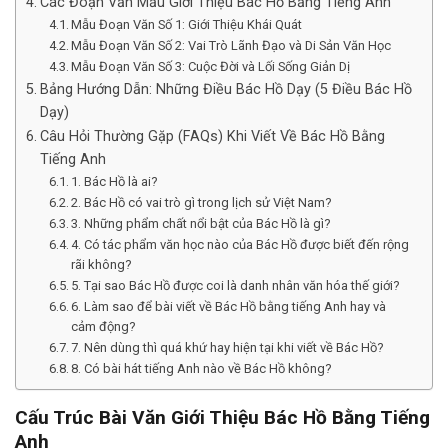
Các Đoạn Văn Mẫu Giới Thiệu Bác Hồ Bằng Tiếng Anh
Mẫu Đoạn Văn Số 1: Giới Thiệu Khái Quát
Mẫu Đoạn Văn Số 2: Vai Trò Lãnh Đạo và Di Sản Văn Học
Mẫu Đoạn Văn Số 3: Cuộc Đời và Lối Sống Giản Dị
Bảng Hướng Dẫn: Những Điều Bác Hồ Dạy (5 Điều Bác Hồ
Dạy)
Câu Hỏi Thường Gặp (FAQs) Khi Viết Về Bác Hồ Bằng
Tiếng Anh
1. Bác Hồ là ai?
2. Bác Hồ có vai trò gì trong lịch sử Việt Nam?
3. Những phẩm chất nổi bật của Bác Hồ là gì?
4. Có tác phẩm văn học nào của Bác Hồ được biết đến rộng
rãi không?
5. Tại sao Bác Hồ được coi là danh nhân văn hóa thế giới?
6. Làm sao để bài viết về Bác Hồ bằng tiếng Anh hay và
cảm động?
7. Nên dùng thì quá khứ hay hiện tại khi viết về Bác Hồ?
8. Có bài hát tiếng Anh nào về Bác Hồ không?
Cấu Trúc Bài Văn Giới Thiệu Bác Hồ Bằng Tiếng
Anh