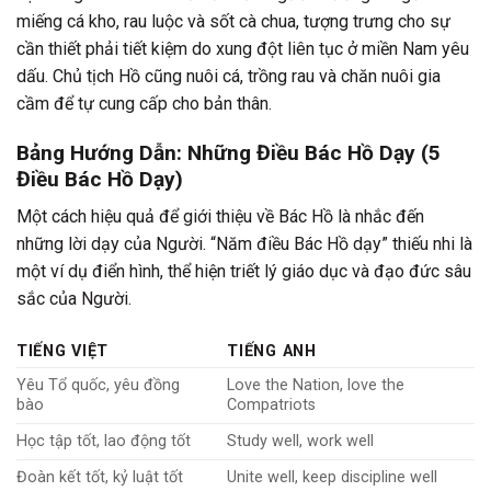
miếng cá kho, rau luộc và sốt cà chua, tượng trưng cho sự
cần thiết phải tiết kiệm do xung đột liên tục ở miền Nam yêu
dấu. Chủ tịch Hồ cũng nuôi cá, trồng rau và chăn nuôi gia
cầm để tự cung cấp cho bản thân.
Bảng Hướng Dẫn: Những Điều Bác Hồ Dạy (5
Điều Bác Hồ Dạy)
Một cách hiệu quả để giới thiệu về Bác Hồ là nhắc đến
những lời dạy của Người. “Năm điều Bác Hồ dạy” thiếu nhi là
một ví dụ điển hình, thể hiện triết lý giáo dục và đạo đức sâu
sắc của Người.
TIẾNG VIỆT
TIẾNG ANH
Yêu Tổ quốc, yêu đồng
Love the Nation, love the
bào
Compatriots
Học tập tốt, lao động tốt
Study well, work well
Đoàn kết tốt, kỷ luật tốt
Unite well, keep discipline well