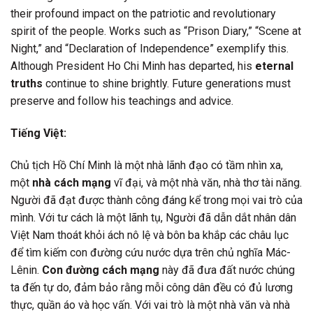
their profound impact on the patriotic and revolutionary
spirit of the people. Works such as “Prison Diary,” “Scene at
Night,” and “Declaration of Independence” exemplify this.
Although President Ho Chi Minh has departed, his
eternal
truths
continue to shine brightly. Future generations must
preserve and follow his teachings and advice.
Tiếng Việt:
Chủ tịch Hồ Chí Minh là một nhà lãnh đạo có tầm nhìn xa,
một
nhà cách mạng
vĩ đại, và một nhà văn, nhà thơ tài năng.
Người đã đạt được thành công đáng kể trong mọi vai trò của
mình. Với tư cách là một lãnh tụ, Người đã dẫn dắt nhân dân
Việt Nam thoát khỏi ách nô lệ và bôn ba khắp các châu lục
để tìm kiếm con đường cứu nước dựa trên chủ nghĩa Mác-
Lênin.
Con đường cách mạng
này đã đưa đất nước chúng
ta đến tự do, đảm bảo rằng mỗi công dân đều có đủ lương
thực, quần áo và học vấn. Với vai trò là một nhà văn và nhà