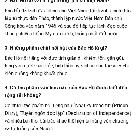
2. Bác Hồ có vai trò gì trong lịch sử Việt Nam?
Bác Hồ đã lãnh đạo nhân dân Việt Nam đấu tranh giành độc
lập từ thực dân Pháp, thành lập nước Việt Nam Dân chủ
Cộng hòa vào năm 1945 và sau đó tiếp tục lãnh đạo cuộc
kháng chiến chống Mỹ cứu nước, thống nhất đất nước.
3. Những phẩm chất nổi bật của Bác Hồ là gì?
Bác Hồ nổi tiếng với đức tính giản dị, khiêm tốn, gần gũi,
lòng yêu nước sâu sắc, tinh thần hy sinh vì dân tộc và ý chí
kiên cường không khuất phục.
4. Có tác phẩm văn học nào của Bác Hồ được biết đến
rộng rãi không?
Có nhiều tác phẩm nổi tiếng như “Nhật ký trong tù” (Prison
Diary), “Tuyên ngôn độc lập” (Declaration of Independence)
và nhiều bài thơ, bài báo khác thể hiện tài năng văn chương
và tư tưởng của Người.