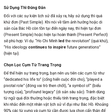
Sử Dụng Thì Đúng Đắn
Đối với các sự kiện lịch sử đã xảy ra, hãy sử dụng thì quá
khứ đơn (Past Simple). Khi nói về tầm ảnh hưởng hoặc di
sản của Bác Hồ còn tồn tại đến ngày nay, thì hiện tại đơn
(Present Simple) hoặc hiện tại hoàn thành (Present Perfect)
sẽ phù hợp. Ví dụ: “Ho Chi Minh
led
the revolution” (quá khứ),
“His ideology
continues to inspire
future generations”
(hiện tại).
Chọn Lọc Cụm Từ Trang Trọng
Để thể hiện sự trang trọng, bạn nên ưu tiên các cụm từ như
“dedicated his life to” (cống hiến cuộc đời cho), “played a
pivotal role” (đóng vai trò then chốt), “a symbol of” (biểu
tượng của), “profound legacy” (di sản sâu sắc). Tránh dùng
từ ngữ quá đời thường hoặc thiếu tính trang trọng, đặc biệt
khi nhắc đến một nhân vật lịch sử vĩ đại như Bác Hồ. Khoảng
90% các từ vựng và cụm từ cần được lựa chọn cẩn thận để