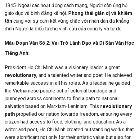
1945. Ngoài các hoạt động cách mạng, Người còn ủng hộ
giáo dục và bình đẳng xã hội.
Phong thái giản dị và khiêm
tốn
cùng với sự cam kết vững chắc với nhân dân đã khẳng
định Người là biểu tượng vĩnh cửu của công lý và tự do.
Mẫu Đoạn Văn Số 2: Vai Trò Lãnh Đạo và Di Sản Văn Học
Tiếng Anh:
President Ho Chi Minh was a visionary leader, a great
revolutionary
, and a talented writer and poet. He achieved
remarkable success in all his roles. As a leader, he guided
the Vietnamese people out of colonial bondage and
journeyed across continents to find a path to national
salvation based on Marxism-Leninism. This
revolutionary
path
propelled our nation towards freedom, ensuring every
citizen had access to food, clothing, and education. As a
writer and poet, Ho Chi Minh created outstanding works that
were significant not only for their artistic value but also for