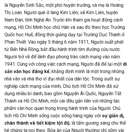
là Nguyễn Sinh Sắc, một phó huyện trưởng, và mẹ là Hoàng
Thị Loan. Người quê ở làng Kim Liên, xã Kim Liên, huyện
Nam Đàn, tỉnh Nghệ An. Trước khi tham gia hoạt động cách
mạng, Hồ Chí Minh học chữ Hán và sau đó theo học Trường
Quốc học Huế, đồng thời giảng dạy tại Trường Dục Thanh ở
Phan Thiết. Vào ngày 5 tháng 6 năm 1911, Người xuất phát
từ Bến Nhà Rồng, bắt đầu hành trình tìm đường cứu nước.
Người trở về để lãnh đạo phong trào cách mạng vào năm
1941. Cùng với công việc cách mạng, Người đã để lại một
di
sản văn học đáng kể
, khẳng định mình là một trong những
nhà văn và nhà thơ vĩ đại nhất của dân tộc. Trong suốt sự
nghiệp cách mạng của mình, Chủ tịch Hồ Chí Minh đã sử
dụng nhiều bí danh, bao gồm Nguyễn Ái Quốc, Nguyễn Tất
Thành và Hồ Chí Minh, mỗi cái đều gắn liền với những tác
phẩm văn học quan trọng trong hành trình của Người. Chủ
tịch Hồ Chí Minh sống cuộc sống hàng ngày với
sự giản dị,
chân thành và tiết kiệm tột độ
, là tấm gương sáng cho thế
hệ chúng ta noi theo. Bữa ăn của Người thường chỉ gồm vài