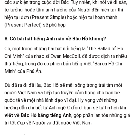
các sự kiện trong cuộc đời Bác. Tuy nhiên, khi nói về di sản,
tư tưởng, hoặc tầm ảnh hưởng của Người đến hiện tại, thì
hiện tại đơn (Present Simple) hoặc hiện tại hoàn thành
(Present Perfect) sẽ phù hợp.
8. Có bài hát tiếng Anh nào về Bác Hồ không?
Có, một trong những bài hát nổi tiếng là “The Ballad of Ho
Chi Minh” của nhạc sĩ Ewan MacColl, đã được dịch ra nhiều
thứ tiếng, trong đó có phiên bản tiếng Việt “Bài ca Hồ Chí
Minh” của Phú Ân.
Dù đã ra đi đã lâu, Bác Hồ sẽ mãi sống trong trái tim mỗi
người Việt Nam và tiếp tục truyền cảm hứng cho bạn bè
quốc tế về một nhà lãnh đạo vĩ đại. Hy vọng với những
hướng dẫn chi tiết từ Anh ngữ Oxford, bạn sẽ tự tin hơn khi
viết về Bác Hồ bằng tiếng Anh
, góp phần lan tỏa những giá
trị tốt đẹp về Người và đất nước Việt Nam.