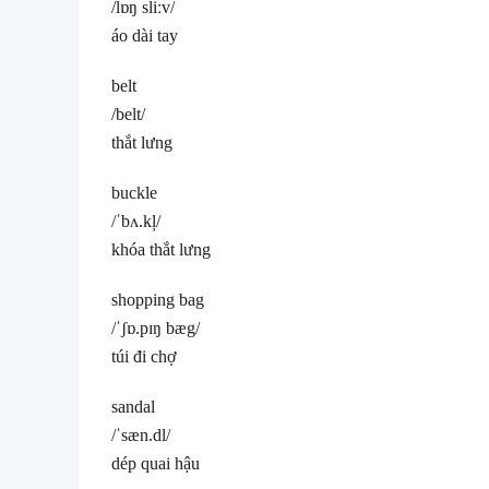
/lɒŋ sliːv/
áo dài tay
belt
/belt/
thắt lưng
buckle
/ˈbʌ.kļ/
khóa thắt lưng
shopping bag
/ˈʃɒ.pɪŋ bæg/
túi đi chợ
sandal
/ˈsæn.dl/
dép quai hậu