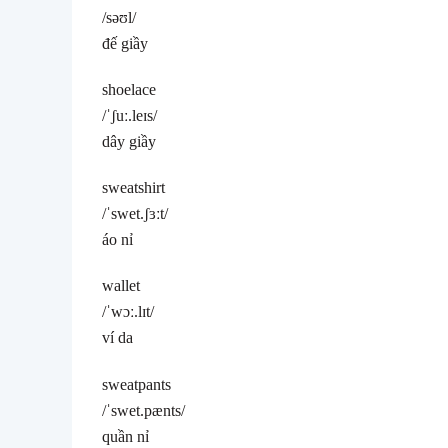
/səʊl/
đế giầy
shoelace
/ˈʃuː.leɪs/
dây giầy
sweatshirt
/ˈswet.ʃɜːt/
áo nỉ
wallet
/ˈwɔː.lɪt/
ví da
sweatpants
/ˈswet.pænts/
quần nỉ