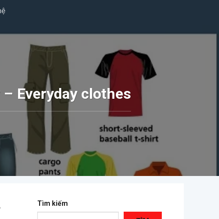
hệ
 – Everyday clothes
s
Tìm kiếm