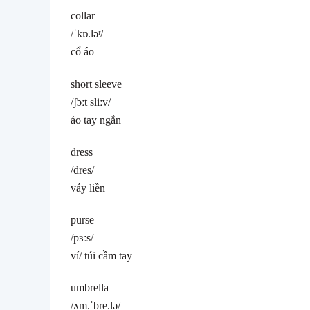
collar
/ˈkɒ.ləʳ/
cổ áo
short sleeve
/ʃɔːt sliːv/
áo tay ngắn
dress
/dres/
váy liền
purse
/pɜːs/
ví/ túi cầm tay
umbrella
/ʌm.ˈbre.lə/