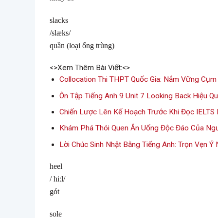
slacks
/slæks/
quần (loại ống trùng)
<>Xem Thêm Bài Viết:<>
Collocation Thi THPT Quốc Gia: Nắm Vững Cụm
Ôn Tập Tiếng Anh 9 Unit 7 Looking Back Hiệu Q
Chiến Lược Lên Kế Hoạch Trước Khi Đọc IELTS
Khám Phá Thói Quen Ăn Uống Độc Đáo Của Ng
Lời Chúc Sinh Nhật Bằng Tiếng Anh: Trọn Vẹn Ý 
heel
/ hiːl/
gót
sole