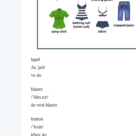
lapel
/lə.ˈpel/
ve áo
blazer
/ˈbleɪ.zəʳ/
áo vest blazer
button
/ˈbʌtn/
khuy áo