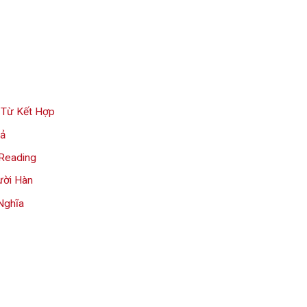
 Từ Kết Hợp
uả
 Reading
ười Hàn
Nghĩa