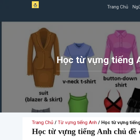
Skip
Trang Chủ
Ngữ
to
content
Học từ vựng tiếng 
Trang Chủ
/
Từ vựng tiếng Anh
/ Học từ vựng tiến
Học từ vựng tiếng Anh chủ đề 