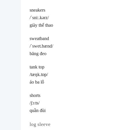
sneakers
/ˈsniː.kərz/
giày thể thao
sweatband
/ˈswet.bænd/
băng đeo
tank top
/tæŋk.tɒp/
áo ba lỗ
shorts
/ʃɔːts/
quần đùi
log sleeve