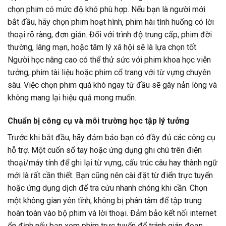
chọn phim có mức độ khó phù hợp. Nếu bạn là người mới
bắt đầu, hãy chọn phim hoạt hình, phim hài tình huống có lời
thoại rõ ràng, đơn giản. Đối với trình độ trung cấp, phim đời
thường, lãng mạn, hoặc tâm lý xã hội sẽ là lựa chọn tốt.
Người học nâng cao có thể thử sức với phim khoa học viễn
tưởng, phim tài liệu hoặc phim cổ trang với từ vựng chuyên
sâu. Việc chọn phim quá khó ngay từ đầu sẽ gây nản lòng và
không mang lại hiệu quả mong muốn.
Chuẩn bị công cụ và môi trường học tập lý tưởng
Trước khi bắt đầu, hãy đảm bảo bạn có đầy đủ các công cụ
hỗ trợ. Một cuốn sổ tay hoặc ứng dụng ghi chú trên điện
thoại/máy tính để ghi lại từ vựng, cấu trúc câu hay thành ngữ
mới là rất cần thiết. Bạn cũng nên cài đặt từ điển trực tuyến
hoặc ứng dụng dịch để tra cứu nhanh chóng khi cần. Chọn
một không gian yên tĩnh, không bị phân tâm để tập trung
hoàn toàn vào bộ phim và lời thoại. Đảm bảo kết nối internet
ổn định nếu bạn xem phim trực tuyến để tránh gián đoạn.