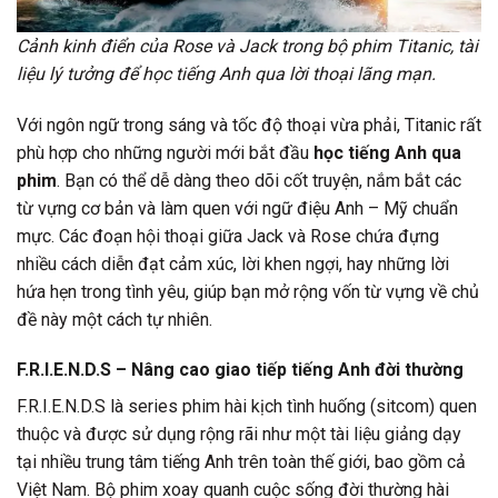
Cảnh kinh điển của Rose và Jack trong bộ phim Titanic, tài
liệu lý tưởng để học tiếng Anh qua lời thoại lãng mạn.
Với ngôn ngữ trong sáng và tốc độ thoại vừa phải, Titanic rất
phù hợp cho những người mới bắt đầu
học tiếng Anh qua
phim
. Bạn có thể dễ dàng theo dõi cốt truyện, nắm bắt các
từ vựng cơ bản và làm quen với ngữ điệu Anh – Mỹ chuẩn
mực. Các đoạn hội thoại giữa Jack và Rose chứa đựng
nhiều cách diễn đạt cảm xúc, lời khen ngợi, hay những lời
hứa hẹn trong tình yêu, giúp bạn mở rộng vốn từ vựng về chủ
đề này một cách tự nhiên.
F.R.I.E.N.D.S – Nâng cao giao tiếp tiếng Anh đời thường
F.R.I.E.N.D.S là series phim hài kịch tình huống (sitcom) quen
thuộc và được sử dụng rộng rãi như một tài liệu giảng dạy
tại nhiều trung tâm tiếng Anh trên toàn thế giới, bao gồm cả
Việt Nam. Bộ phim xoay quanh cuộc sống đời thường hài