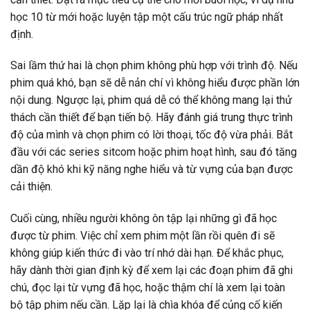
học 10 từ mới hoặc luyện tập một cấu trúc ngữ pháp nhất
định.
Sai lầm thứ hai là chọn phim không phù hợp với trình độ. Nếu
phim quá khó, bạn sẽ dễ nản chí vì không hiểu được phần lớn
nội dung. Ngược lại, phim quá dễ có thể không mang lại thử
thách cần thiết để bạn tiến bộ. Hãy đánh giá trung thực trình
độ của mình và chọn phim có lời thoại, tốc độ vừa phải. Bắt
đầu với các series sitcom hoặc phim hoạt hình, sau đó tăng
dần độ khó khi kỹ năng nghe hiểu và từ vựng của bạn được
cải thiện.
Cuối cùng, nhiều người không ôn tập lại những gì đã học
được từ phim. Việc chỉ xem phim một lần rồi quên đi sẽ
không giúp kiến thức đi vào trí nhớ dài hạn. Để khắc phục,
hãy dành thời gian định kỳ để xem lại các đoạn phim đã ghi
chú, đọc lại từ vựng đã học, hoặc thậm chí là xem lại toàn
bộ tập phim nếu cần. Lặp lại là chìa khóa để củng cố kiến