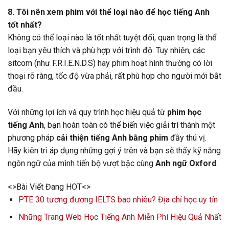
8. Tôi nên xem phim với thể loại nào để học tiếng Anh
tốt nhất?
Không có thể loại nào là tốt nhất tuyệt đối, quan trọng là thể
loại bạn yêu thích và phù hợp với trình độ. Tuy nhiên, các
sitcom (như F.R.I.E.N.D.S) hay phim hoạt hình thường có lời
thoại rõ ràng, tốc độ vừa phải, rất phù hợp cho người mới bắt
đầu.
Với những lợi ích và quy trình học hiệu quả từ
phim học
tiếng Anh
, bạn hoàn toàn có thể biến việc giải trí thành một
phương pháp
cải thiện tiếng Anh bằng phim
đầy thú vị.
Hãy kiên trì áp dụng những gợi ý trên và bạn sẽ thấy kỹ năng
ngôn ngữ của mình tiến bộ vượt bậc cùng
Anh ngữ Oxford
.
<>Bài Viết Đang HOT<>
PTE 30 tương đương IELTS bao nhiêu? Địa chỉ học uy tín
Những Trang Web Học Tiếng Anh Miễn Phí Hiệu Quả Nhất