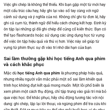
Việc ghi chép là không thể thiếu. Khi bạn gặp một từ mới hay
một cấu trúc câu hay, hãy ghi lại vào sổ tay cùng với ngữ
cảnh sử dụng và ý nghĩa của nó. Không chỉ ghi từ đơn lẻ, hãy
ghi cả cụm từ, thành ngữ để hiểu cách chúng kết hợp. Định kỳ
ôn tập lại những gì đã ghi chép để củng cố kiến thức. Bạn có
thể tạo flashcards hoặc sử dụng các ứng dụng học từ vựng
để việc ôn tập hiệu quả và thú vị hơn. Việc này sẽ giúp từ
vựng từ phim thực sự đi vào trí nhớ dài hạn của bạn.
Sai lầm thường gặp khi học tiếng Anh qua phim
và cách khắc phục
Mặc dù
học tiếng Anh qua phim
là phương pháp hiệu quả,
nhưng nhiều người vẫn mắc phải một số sai lầm khiến quá
trình học không đạt kết quả mong muốn. Một lỗi phổ biến là
xem phim một cách thụ động, chỉ tập trung vào giải trí mà bỏ
qua việc học. Để khắc phục, hãy chủ động tương tác với nội
dung: ghi chép, lặp lại lời thoại, và ngừng phim để tra cứu khi
cần thiết. Đặt ra mục tiêu cụ thể cho mỗi buổi học, ví dụ như