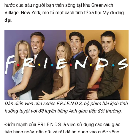
hước của sáu người bạn thân sống tại khu Greenwich
Village, New York, mô tả một cách tinh tế xã hội Mỹ đương
đại.
Dàn diễn viên của series F.R.I.E.N.D.S, bộ phim hài kịch tình
huống tuyệt vời để luyện tiếng Anh giao tiếp đời thường.
Điểm mạnh của F.R.I.E.N.D.S là việc sử dụng các câu giao
tiếp hàng ngày, gần gũi và rất dễ áp dụng vào cuộc sống