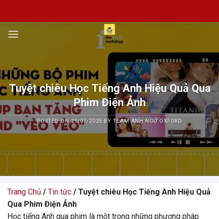
Skip
to
content
Tuyệt chiêu Học Tiếng Anh Hiệu Quả Qua
Phim Điện Ảnh
POSTED ON
21/07/2025
BY
TEAM ANH NGỮ OXFORD
Trang Chủ
/
Tin tức
/ Tuyệt chiêu Học Tiếng Anh Hiệu Quả
Qua Phim Điện Ảnh
Học tiếng Anh qua phim là một trong những phương pháp