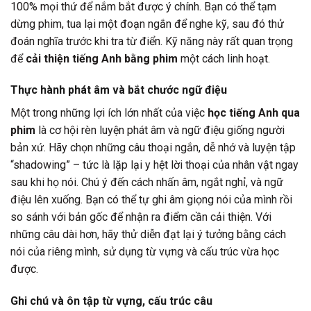
100% mọi thứ để nắm bắt được ý chính. Bạn có thể tạm
dừng phim, tua lại một đoạn ngắn để nghe kỹ, sau đó thử
đoán nghĩa trước khi tra từ điển. Kỹ năng này rất quan trọng
để
cải thiện tiếng Anh bằng phim
một cách linh hoạt.
Thực hành phát âm và bắt chước ngữ điệu
Một trong những lợi ích lớn nhất của việc
học tiếng Anh qua
phim
là cơ hội rèn luyện phát âm và ngữ điệu giống người
bản xứ. Hãy chọn những câu thoại ngắn, dễ nhớ và luyện tập
“shadowing” – tức là lặp lại y hệt lời thoại của nhân vật ngay
sau khi họ nói. Chú ý đến cách nhấn âm, ngắt nghỉ, và ngữ
điệu lên xuống. Bạn có thể tự ghi âm giọng nói của mình rồi
so sánh với bản gốc để nhận ra điểm cần cải thiện. Với
những câu dài hơn, hãy thử diễn đạt lại ý tưởng bằng cách
nói của riêng mình, sử dụng từ vựng và cấu trúc vừa học
được.
Ghi chú và ôn tập từ vựng, cấu trúc câu