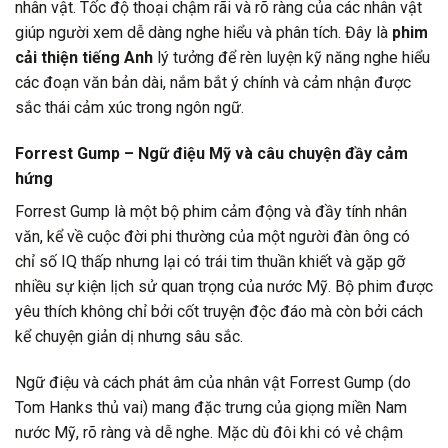
nhân vật. Tốc độ thoại chậm rãi và rõ ràng của các nhân vật
giúp người xem dễ dàng nghe hiểu và phân tích. Đây là
phim
cải thiện tiếng Anh
lý tưởng để rèn luyện kỹ năng nghe hiểu
các đoạn văn bản dài, nắm bắt ý chính và cảm nhận được
sắc thái cảm xúc trong ngôn ngữ.
Forrest Gump – Ngữ điệu Mỹ và câu chuyện đầy cảm
hứng
Forrest Gump là một bộ phim cảm động và đầy tính nhân
văn, kể về cuộc đời phi thường của một người đàn ông có
chỉ số IQ thấp nhưng lại có trái tim thuần khiết và gặp gỡ
nhiều sự kiện lịch sử quan trọng của nước Mỹ. Bộ phim được
yêu thích không chỉ bởi cốt truyện độc đáo mà còn bởi cách
kể chuyện giản dị nhưng sâu sắc.
Ngữ điệu và cách phát âm của nhân vật Forrest Gump (do
Tom Hanks thủ vai) mang đặc trưng của giọng miền Nam
nước Mỹ, rõ ràng và dễ nghe. Mặc dù đôi khi có vẻ chậm