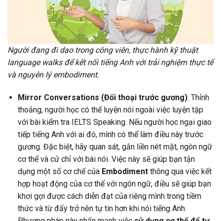
Người đang đi dạo trong công viên, thực hành kỹ thuật
language walks để kết nối tiếng Anh với trải nghiệm thực tế
và nguyên lý embodiment.
Mirror Conversations (Đối thoại trước gương)
: Thỉnh
thoảng, người học có thể luyện nói ngoài việc luyện tập
với bài kiểm tra IELTS Speaking. Nếu người học ngại giao
tiếp tiếng Anh với ai đó, mình có thể làm điều này trước
gương. Đặc biệt, hãy quan sát, gắn liền nét mặt, ngôn ngữ
cơ thể và cử chỉ với bài nói. Việc này sẽ giúp bạn tận
dụng một số cơ chế của
Embodiment
thông qua việc kết
hợp hoạt động của cơ thể với ngôn ngữ, điều sẽ giúp bạn
khơi gợi được cách diễn đạt của riêng mình trong tiềm
thức và từ đấy trở nên tự tin hơn khi nói tiếng Anh.
Phương pháp này nhấn mạnh việc
sử dụng cơ thể để tư