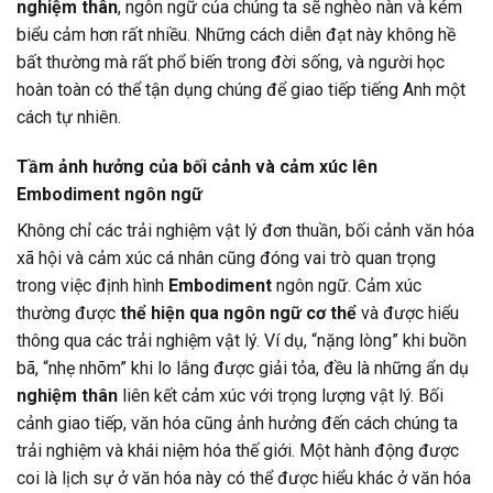
nghiệm thân
, ngôn ngữ của chúng ta sẽ nghèo nàn và kém
biểu cảm hơn rất nhiều. Những cách diễn đạt này không hề
bất thường mà rất phổ biến trong đời sống, và người học
hoàn toàn có thể tận dụng chúng để giao tiếp tiếng Anh một
cách tự nhiên.
Tầm ảnh hưởng của bối cảnh và cảm xúc lên
Embodiment ngôn ngữ
Không chỉ các trải nghiệm vật lý đơn thuần, bối cảnh văn hóa
xã hội và cảm xúc cá nhân cũng đóng vai trò quan trọng
trong việc định hình
Embodiment
ngôn ngữ. Cảm xúc
thường được
thể hiện qua ngôn ngữ cơ thể
và được hiểu
thông qua các trải nghiệm vật lý. Ví dụ, “nặng lòng” khi buồn
bã, “nhẹ nhõm” khi lo lắng được giải tỏa, đều là những ẩn dụ
nghiệm thân
liên kết cảm xúc với trọng lượng vật lý. Bối
cảnh giao tiếp, văn hóa cũng ảnh hưởng đến cách chúng ta
trải nghiệm và khái niệm hóa thế giới. Một hành động được
coi là lịch sự ở văn hóa này có thể được hiểu khác ở văn hóa