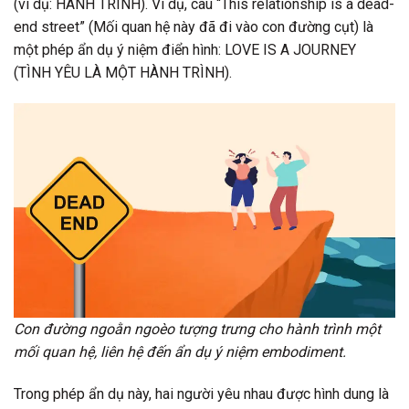
(ví dụ: HÀNH TRÌNH). Ví dụ, câu “This relationship is a dead-
end street” (Mối quan hệ này đã đi vào con đường cụt) là
một phép ẩn dụ ý niệm điển hình: LOVE IS A JOURNEY
(TÌNH YÊU LÀ MỘT HÀNH TRÌNH).
Con đường ngoằn ngoèo tượng trưng cho hành trình một
mối quan hệ, liên hệ đến ẩn dụ ý niệm embodiment.
Trong phép ẩn dụ này, hai người yêu nhau được hình dung là