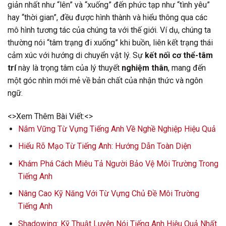
giản nhất như “lên” và “xuống” đến phức tạp như “tình yêu”
hay “thời gian”, đều được hình thành và hiểu thông qua các
mô hình tương tác của chúng ta với thế giới. Ví dụ, chúng ta
thường nói “tâm trạng đi xuống” khi buồn, liên kết trạng thái
cảm xúc với hướng di chuyển vật lý. Sự
kết nối cơ thể-tâm
trí
này là trọng tâm của lý thuyết
nghiệm thân
, mang đến
một góc nhìn mới mẻ về bản chất của nhận thức và ngôn
ngữ.
<>Xem Thêm Bài Viết:<>
Nắm Vững Từ Vựng Tiếng Anh Về Nghề Nghiệp Hiệu Quả
Hiểu Rõ Mạo Từ Tiếng Anh: Hướng Dẫn Toàn Diện
Khám Phá Cách Miêu Tả Người Bảo Vệ Môi Trường Trong
Tiếng Anh
Nâng Cao Kỹ Năng Với Từ Vựng Chủ Đề Môi Trường
Tiếng Anh
Shadowing: Kỹ Thuật Luyện Nói Tiếng Anh Hiệu Quả Nhất