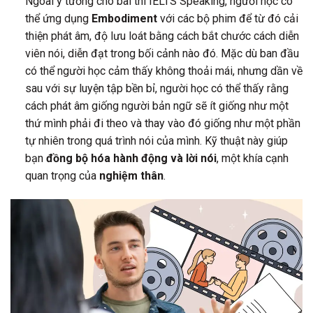
Ngoài ý tưởng cho bài thi IELTS Speaking, người học có
thể ứng dụng
Embodiment
với các bộ phim để từ đó cải
thiện phát âm, độ lưu loát bằng cách bắt chước cách diễn
viên nói, diễn đạt trong bối cảnh nào đó. Mặc dù ban đầu
có thể người học cảm thấy không thoải mái, nhưng dần về
sau với sự luyện tập bền bỉ, người học có thể thấy rằng
cách phát âm giống người bản ngữ sẽ ít giống như một
thứ mình phải đi theo và thay vào đó giống như một phần
tự nhiên trong quá trình nói của mình. Kỹ thuật này giúp
bạn
đồng bộ hóa hành động và lời nói
, một khía cạnh
quan trọng của
nghiệm thân
.