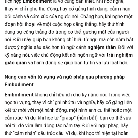
tích hợp
Embodiment
là vô cùng cần thiết. Khi học nghe,
thay vì chỉ nghe thụ động, hãy cố gắng hình dung, cảm nhận
bối cảnh và cảm xúc của người nói. Chẳng hạn, khi nghe một
đoạn hội thoại về một cuộc họp căng thẳng, hãy thử hình
dung sự căng thẳng đó trong cơ thể, gương mặt của người
nói. Điều này giúp bạn không chỉ hiểu từ ngữ mà còn nắm bắt
được ý nghĩa sâu sắc hơn từ ngữ cảnh
nghiệm thân
. Đối với
kỹ năng nói, việc chủ động kết nối ngôn ngữ với
trải nghiệm
giác quan
và hành động sẽ giúp bạn tự tin và lưu loát hơn.
Nâng cao vốn từ vựng và ngữ pháp qua phương pháp
Embodiment
Embodiment
không chỉ hữu ích cho kỹ năng nói. Trong việc
học từ vựng, thay vì chỉ ghi nhớ từ và nghĩa, hãy cố gắng liên
kết từ mới với một hành động, một hình ảnh cụ thể hoặc một
cảm xúc. Ví dụ, khi học từ “grasp” (nắm bắt), bạn có thể vừa
nói từ đó vừa làm động tác nắm tay. Đối với ngữ pháp, hãy
thử “cảm nhận” cấu trúc câu. Ví dụ, khi học thì hiện tại hoàn