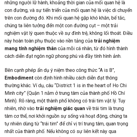
những người lữ hành, khoảng thời gian của mối quan hệ là
con đường, và sự tiến triển của mối quan hệ là việc di chuyển
trên con đường đó. Khi mối quan hệ gặp khó khăn, bế tắc,
chúng ta liên tưởng đến một con đường cụt – một trải
nghiệm vật lý quen thuộc về sự đình trệ, không lối thoát. Điều
này hoàn toàn phụ thuộc vào nền tảng của
trải nghiệm
mang tính nghiệm thân
của mỗi cá nhân, từ đó hình thành
cách diễn đạt ngôn ngữ phong phú và đầy tính hình ảnh.
Bên cạnh phép ẩn dụ ý niệm theo công thức “A is B”,
Embodiment
còn định hình nhiều cách diễn đạt thông
thường khác. Ví dụ, câu “District 1 is in the heart of Ho Chi
Minh city” (Quận 1 nằm ở trung tâm của thành phố Hồ Chí
Minh). Rõ ràng, một thành phố không có trái tim vật lý. Tuy
nhiên, nhờ vào
trải nghiệm giác quan
về trái tim là trung
tâm cơ thể, nơi khởi nguồn sự sống và hoạt động, chúng ta
tự nhiên dùng từ “trái tim” để chỉ vị trí trung tâm, quan trọng
nhất của thành phố. Nếu không có sự liên kết này qua