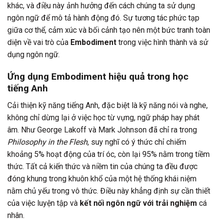
khác, và điều này ảnh hưởng đến cách chúng ta sử dụng
ngôn ngữ để mô tả hành động đó. Sự tương tác phức tạp
giữa cơ thể, cảm xúc và bối cảnh tạo nên một bức tranh toàn
diện về vai trò của
Embodiment
trong việc hình thành và sử
dụng ngôn ngữ.
Ứng dụng Embodiment hiệu quả trong học
tiếng Anh
Cải thiện kỹ năng tiếng Anh, đặc biệt là kỹ năng nói và nghe,
không chỉ dừng lại ở việc học từ vựng, ngữ pháp hay phát
âm. Như George Lakoff và Mark Johnson đã chỉ ra trong
Philosophy in the Flesh
, suy nghĩ có ý thức chỉ chiếm
khoảng 5% hoạt động của trí óc, còn lại 95% nằm trong tiềm
thức. Tất cả kiến thức và niềm tin của chúng ta đều được
đóng khung trong khuôn khổ của một hệ thống khái niệm
nằm chủ yếu trong vô thức. Điều này khẳng định sự cần thiết
của việc luyện tập và
kết nối ngôn ngữ với trải nghiệm
cá
nhân.