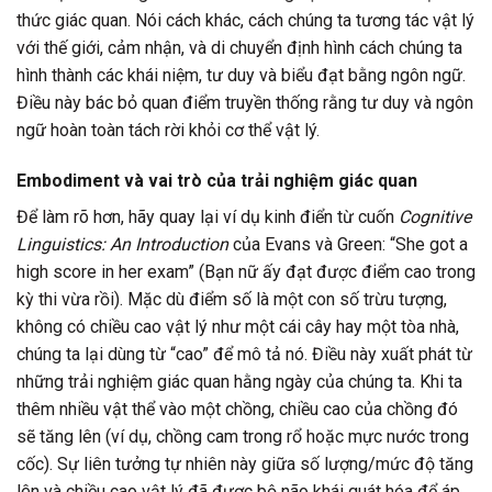
thức giác quan. Nói cách khác, cách chúng ta tương tác vật lý
với thế giới, cảm nhận, và di chuyển định hình cách chúng ta
hình thành các khái niệm, tư duy và biểu đạt bằng ngôn ngữ.
Điều này bác bỏ quan điểm truyền thống rằng tư duy và ngôn
ngữ hoàn toàn tách rời khỏi cơ thể vật lý.
Embodiment và vai trò của trải nghiệm giác quan
Để làm rõ hơn, hãy quay lại ví dụ kinh điển từ cuốn
Cognitive
Linguistics: An Introduction
của Evans và Green: “She got a
high score in her exam” (Bạn nữ ấy đạt được điểm cao trong
kỳ thi vừa rồi). Mặc dù điểm số là một con số trừu tượng,
không có chiều cao vật lý như một cái cây hay một tòa nhà,
chúng ta lại dùng từ “cao” để mô tả nó. Điều này xuất phát từ
những trải nghiệm giác quan hằng ngày của chúng ta. Khi ta
thêm nhiều vật thể vào một chồng, chiều cao của chồng đó
sẽ tăng lên (ví dụ, chồng cam trong rổ hoặc mực nước trong
cốc). Sự liên tưởng tự nhiên này giữa số lượng/mức độ tăng
lên và chiều cao vật lý đã được bộ não khái quát hóa để áp