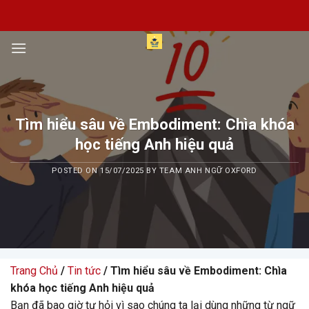
Skip
to
content
Tìm hiểu sâu về Embodiment: Chìa khóa
học tiếng Anh hiệu quả
POSTED ON
15/07/2025
BY
TEAM ANH NGỮ OXFORD
Trang Chủ
/
Tin tức
/ Tìm hiểu sâu về Embodiment: Chìa
khóa học tiếng Anh hiệu quả
Bạn đã bao giờ tự hỏi vì sao chúng ta lại dùng những từ ngữ