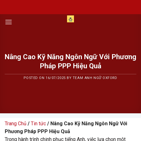
Skip
to
content
Nâng Cao Kỹ Năng Ngôn Ngữ Với Phương
Pháp PPP Hiệu Quả
POSTED ON
16/07/2025
BY
TEAM ANH NGỮ OXFORD
Trang Chủ
/
Tin tức
/ Nâng Cao Kỹ Năng Ngôn Ngữ Với
Phương Pháp PPP Hiệu Quả
Trong hành trình chinh phục tiếng Anh, việc lựa chọn một