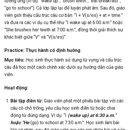
tương ứng (ví dụ: “wake up”, “brush teeth”, “eat breakfast”,
“go to school”). Cả lớp lặp lại để luyện phát âm. Sau đó, giáo
viên giới thiệu cấu trúc câu cơ bản: “I + V(s/es) + at + time.”
và đưa ra các ví dụ cụ thể như “I wake up at 6:00 a.m.” hoặc
“She brushes her teeth at 7:00 a.m.”, đồng thời giải thích sự
khác biệt giữa “V” và “V(s/es)”.
Practice: Thực hành có định hướng
Mục tiêu:
Học sinh thực hành sử dụng từ vựng và cấu trúc
câu đã học một cách chính xác dưới sự hướng dẫn của giáo
viên.
Hoạt động:
Bài tập điền từ:
Giáo viên phát một phiếu bài tập với các
câu có chỗ trống, yêu cầu học sinh điền từ hoặc chia
động từ đúng dạng. Ví dụ: “I
(wake up) at 6:30 a.m.”
hoặc “He
(go) to school at 7:30 a.m.”. Học sinh làm bài
tập cá nhân, sau đó giáo viên gọi các em chữa bài và sửa