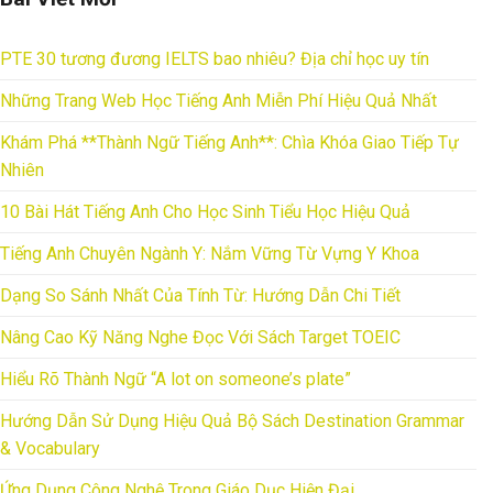
PTE 30 tương đương IELTS bao nhiêu? Địa chỉ học uy tín
Những Trang Web Học Tiếng Anh Miễn Phí Hiệu Quả Nhất
Khám Phá **Thành Ngữ Tiếng Anh**: Chìa Khóa Giao Tiếp Tự
Nhiên
10 Bài Hát Tiếng Anh Cho Học Sinh Tiểu Học Hiệu Quả
Tiếng Anh Chuyên Ngành Y: Nắm Vững Từ Vựng Y Khoa
Dạng So Sánh Nhất Của Tính Từ: Hướng Dẫn Chi Tiết
Nâng Cao Kỹ Năng Nghe Đọc Với Sách Target TOEIC
Hiểu Rõ Thành Ngữ “A lot on someone’s plate”
Hướng Dẫn Sử Dụng Hiệu Quả Bộ Sách Destination Grammar
& Vocabulary
Ứng Dụng Công Nghệ Trong Giáo Dục Hiện Đại