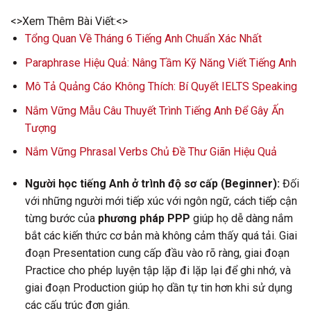
<>Xem Thêm Bài Viết:<>
Tổng Quan Về Tháng 6 Tiếng Anh Chuẩn Xác Nhất
Paraphrase Hiệu Quả: Nâng Tầm Kỹ Năng Viết Tiếng Anh
Mô Tả Quảng Cáo Không Thích: Bí Quyết IELTS Speaking
Nắm Vững Mẫu Câu Thuyết Trình Tiếng Anh Để Gây Ấn
Tượng
Nắm Vững Phrasal Verbs Chủ Đề Thư Giãn Hiệu Quả
Người học tiếng Anh ở trình độ sơ cấp (Beginner):
Đối
với những người mới tiếp xúc với ngôn ngữ, cách tiếp cận
từng bước của
phương pháp PPP
giúp họ dễ dàng nắm
bắt các kiến thức cơ bản mà không cảm thấy quá tải. Giai
đoạn Presentation cung cấp đầu vào rõ ràng, giai đoạn
Practice cho phép luyện tập lặp đi lặp lại để ghi nhớ, và
giai đoạn Production giúp họ dần tự tin hơn khi sử dụng
các cấu trúc đơn giản.