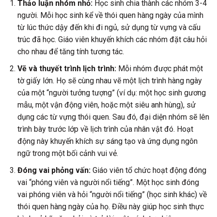
Thảo luận nhóm nhỏ:
Học sinh chia thành các nhóm 3-4
người. Mỗi học sinh kể về thói quen hàng ngày của mình
từ lúc thức dậy đến khi đi ngủ, sử dụng từ vựng và cấu
trúc đã học. Giáo viên khuyến khích các nhóm đặt câu hỏi
cho nhau để tăng tính tương tác.
Vẽ và thuyết trình lịch trình:
Mỗi nhóm được phát một
tờ giấy lớn. Họ sẽ cùng nhau vẽ một lịch trình hàng ngày
của một “người tưởng tượng” (ví dụ: một học sinh gương
mẫu, một vận động viên, hoặc một siêu anh hùng), sử
dụng các từ vựng thói quen. Sau đó, đại diện nhóm sẽ lên
trình bày trước lớp về lịch trình của nhân vật đó. Hoạt
động này khuyến khích sự sáng tạo và ứng dụng ngôn
ngữ trong một bối cảnh vui vẻ.
Đóng vai phỏng vấn:
Giáo viên tổ chức hoạt động đóng
vai “phóng viên và người nổi tiếng”. Một học sinh đóng
vai phóng viên và hỏi “người nổi tiếng” (học sinh khác) về
thói quen hàng ngày của họ. Điều này giúp học sinh thực