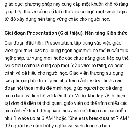
giáo dục, phương pháp này cung cấp một khuôn khổ rõ ràng
giúp tiếp thu và củng cố kiến thức ngôn ngữ một cách logic,
từ đó xây dựng nền tảng vững chắc cho người học.
Giai đoạn Presentation (Giới thiệu): Nền tảng Kiến thức
Giai đoạn đầu tiên, Presentation, tập trung vào việc giáo
viên giới thiệu các nội dung ngôn ngữ mới, có thể là cấu trúc
ngữ pháp, từ vựng mới, hoặc các chức năng giao tiếp cụ thể.
Mục tiêu chính là cung cấp một “đầu vào” rõ ràng, có ngữ
cảnh và dễ hiểu cho người học. Giáo viên thường sử dụng
các phương tiện trực quan như tranh ảnh, video, hoặc các
đoạn hội thoại mẫu để minh họa, giúp người học dễ dàng
hình dung và liên hệ với kiến thức. Ví dụ, khi dạy về thì hiện
tại đơn để diễn tả thói quen, giáo viên có thể trình chiếu các
hình ảnh về hoạt động hàng ngày và giới thiệu các câu mẫu
như “I wake up at 6 AM.” hoặc “She eats breakfast at 7 AM.”
để người học nắm bắt ý nghĩa và cách dùng cơ bản.