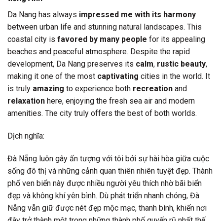
Da Nang has always
impressed me with its harmony
between urban life and stunning natural landscapes. This
coastal city is
favored by many people
for its appealing
beaches and peaceful atmosphere. Despite the rapid
development, Da Nang preserves its
calm
,
rustic beauty
,
making it one of the most
captivating
cities in the world. It
is truly
amazing
to experience both
recreation
and
relaxation
here, enjoying the fresh sea air and modern
amenities. The city truly offers the best of both worlds.
Dịch nghĩa:
Đà Nẵng luôn gây ấn tượng với tôi bởi sự hài hòa giữa cuộc
sống đô thị và những cảnh quan thiên nhiên tuyệt đẹp. Thành
phố ven biển này được nhiều người yêu thích nhờ bãi biển
đẹp và không khí yên bình. Dù phát triển nhanh chóng, Đà
Nẵng vẫn giữ được nét đẹp mộc mạc, thanh bình, khiến nơi
đây trở thành một trong những thành phố quyến rũ nhất thế