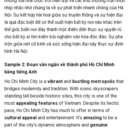
những tòa nhà chọc trời hiện đại và các khu thương mại nhộn
nhịp nhắc nhở chúng ta về sự phát triển nhanh chóng của Hà
Nội. Sự kết hợp hài hoà giữa sự truyền thống và sự hiện đại
là quá đặc biệt để có thể xuất hiện bất kỳ nơi nào khác trên
thế giới, biến nơi đây thành một điểm đến thực sự quyến rũ
cho bất kỳ ai tìm kiếm trải nghiệm văn hóa độc đáo. Sự pha
trộn giữa nét cổ kính và sức sống hiện đại này thực sự định
hình Hà Nội.
Sample 2: Đoạn văn ngắn về thành phố Hồ Chí Minh
bằng tiếng Anh
Ho Chi Minh City is a
vibrant
and
bustling metropolis
that
bridges modernity and tradition. With iconic skyscrapers
standing tall beside historic sites, this city is one of the
most
appealing features
of Vietnam. Despite its hectic
pace, Ho Chi Minh City has much to offer in terms of
cultural appeal
and entertainment. It’s
amazing
to be a
part of the city’s dynamic atmosphere and
genuine