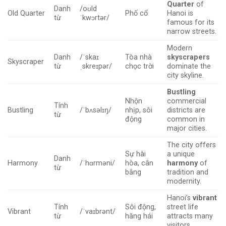
Quarter
of
Danh
/oʊld
Old Quarter
Phố cổ
Hanoi is
từ
ˈkwɔrtər/
famous for its
narrow streets.
Modern
Danh
/ˈskaɪ
Tòa nhà
skyscrapers
Skyscraper
từ
ˌskreɪpər/
chọc trời
dominate the
city skyline.
Bustling
Nhộn
commercial
Tính
Bustling
/ˈbʌsəlɪŋ/
nhịp, sôi
districts are
từ
động
common in
major cities.
The city offers
Sự hài
a unique
Danh
Harmony
/ˈhɑrməni/
hòa, cân
harmony
of
từ
bằng
tradition and
modernity.
Hanoi’s
vibrant
Tính
Sôi động,
street life
Vibrant
/ˈvaɪbrənt/
từ
hăng hái
attracts many
visitors.