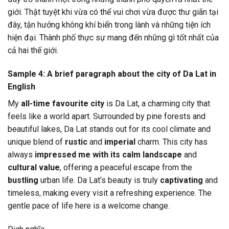
giới. Thật tuyệt khi vừa có thể vui chơi vừa được thư giãn tại
đây, tận hưởng không khí biển trong lành và những tiện ích
hiện đại. Thành phố thực sự mang đến những gì tốt nhất của
cả hai thế giới.
Sample 4: A brief paragraph about the city of Da Lat in
English
My
all-time favourite city
is Da Lat, a charming city that
feels like a world apart. Surrounded by pine forests and
beautiful lakes, Da Lat stands out for its cool climate and
unique blend of
rustic
and
imperial
charm. This city has
always
impressed me with its calm landscape
and
cultural value
, offering a peaceful escape from the
bustling
urban life. Da Lat’s beauty is truly
captivating
and
timeless, making every visit a refreshing experience. The
gentle pace of life here is a welcome change.