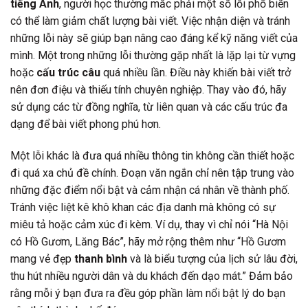
tiếng Anh
, người học thường mắc phải một số lỗi phổ biến
có thể làm giảm chất lượng bài viết. Việc nhận diện và tránh
những lỗi này sẽ giúp bạn nâng cao đáng kể kỹ năng viết của
mình. Một trong những lỗi thường gặp nhất là lặp lại từ vựng
hoặc
cấu trúc câu
quá nhiều lần. Điều này khiến bài viết trở
nên đơn điệu và thiếu tính chuyên nghiệp. Thay vào đó, hãy
sử dụng các từ đồng nghĩa, từ liên quan và các cấu trúc đa
dạng để bài viết phong phú hơn.
Một lỗi khác là đưa quá nhiều thông tin không cần thiết hoặc
đi quá xa chủ đề chính. Đoạn văn ngắn chỉ nên tập trung vào
những đặc điểm nổi bật và cảm nhận cá nhân về thành phố.
Tránh việc liệt kê khô khan các địa danh mà không có sự
miêu tả hoặc cảm xúc đi kèm. Ví dụ, thay vì chỉ nói “Hà Nội
có Hồ Gươm, Lăng Bác”, hãy mở rộng thêm như “Hồ Gươm
mang vẻ đẹp
thanh bình
và là biểu tượng của lịch sử lâu đời,
thu hút nhiều người dân và du khách đến dạo mát.” Đảm bảo
rằng mỗi ý bạn đưa ra đều góp phần làm nổi bật lý do bạn