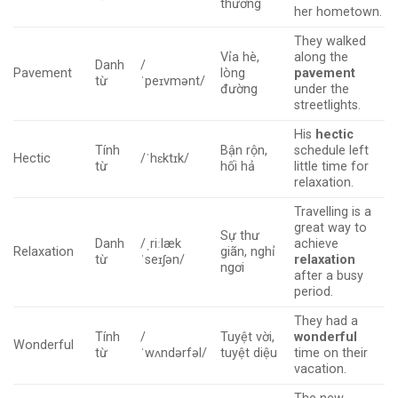
thương
her hometown.
They walked
Vỉa hè,
along the
Danh
/
Pavement
lòng
pavement
từ
ˈpeɪvmənt/
đường
under the
streetlights.
His
hectic
Tính
Bận rộn,
schedule left
Hectic
/ˈhɛktɪk/
từ
hối hả
little time for
relaxation.
Travelling is a
great way to
Sự thư
Danh
/ˌriːlæk
achieve
Relaxation
giãn, nghỉ
từ
ˈseɪʃən/
relaxation
ngơi
after a busy
period.
They had a
Tính
/
Tuyệt vời,
wonderful
Wonderful
từ
ˈwʌndərfəl/
tuyệt diệu
time on their
vacation.