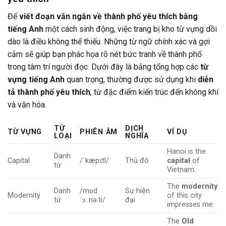
Để
viết đoạn văn ngắn về thành phố yêu thích bằng
tiếng Anh
một cách sinh động, việc trang bị kho từ vựng dồi
dào là điều không thể thiếu. Những từ ngữ chính xác và gợi
cảm sẽ giúp bạn phác họa rõ nét bức tranh về thành phố
trong tâm trí người đọc. Dưới đây là bảng tổng hợp các
từ
vựng tiếng Anh
quan trọng, thường được sử dụng khi
diễn
tả thành phố yêu thích
, từ đặc điểm kiến trúc đến không khí
và văn hóa.
TỪ
DỊCH
TỪ VỰNG
PHIÊN ÂM
VÍ DỤ
LOẠI
NGHĨA
Hanoi is the
Danh
Capital
/ˈkæpɪtl/
Thủ đô
capital
of
từ
Vietnam.
The
modernity
Danh
/mɒd
Sự hiện
Modernity
of this city
từ
ˈɜː.nə.ti/
đại
impresses me.
The
Old