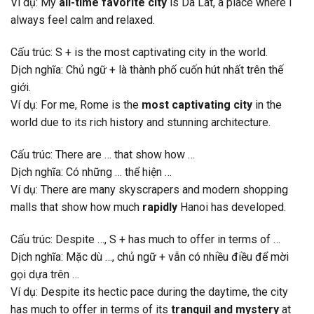
Ví dụ: My
all-time favorite city
is Da Lat, a place where I
always feel calm and relaxed.
Cấu trúc: S + is the most captivating city in the world.
Dịch nghĩa: Chủ ngữ + là thành phố cuốn hút nhất trên thế
giới.
Ví dụ: For me, Rome is the
most captivating city
in the
world due to its rich history and stunning architecture.
Cấu trúc: There are … that show how …
Dịch nghĩa: Có những … thể hiện …
Ví dụ: There are many skyscrapers and modern shopping
malls that show how much
rapidly
Hanoi has developed.
Cấu trúc: Despite …, S + has much to offer in terms of …
Dịch nghĩa: Mặc dù …, chủ ngữ + vẫn có nhiều điều để mời
gọi dựa trên …
Ví dụ: Despite its hectic pace during the daytime, the city
has much to offer in terms of its
tranquil and mystery
at