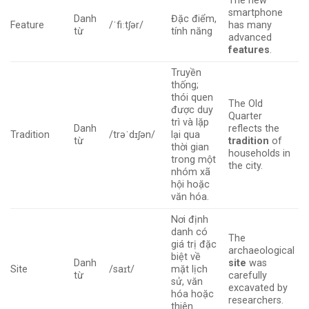
The new
smartphone
Danh
Đặc điểm,
Feature
/ˈfiːtʃər/
has many
từ
tính năng
advanced
features
.
Truyền
thống;
thói quen
The Old
được duy
Quarter
trì và lặp
Danh
reflects the
Tradition
/trəˈdɪʃən/
lại qua
từ
tradition
of
thời gian
households in
trong một
the city.
nhóm xã
hội hoặc
văn hóa.
Nơi định
danh có
The
giá trị đặc
archaeological
biệt về
Danh
site
was
Site
/saɪt/
mặt lịch
từ
carefully
sử, văn
excavated by
hóa hoặc
researchers.
thiên