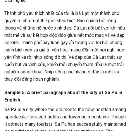
Dịch nghĩa:
Thành phố yêu thích nhất của tôi là Đà Lạt, một thành phố
quyến rũ như một thế giới khác biệt. Bao quanh bởi rừng
thông và những hồ nước xinh đẹp, Đà Lạt nổi bật với khí hậu
mát mẻ và sự kết hợp độc đáo giữa nét mộc mạc và vẻ đẹp
cổ kính. Thành phố này luôn gây ấn tượng với tôi bởi phong
cảnh bình yên và giá trị văn hóa, mang đến một nơi nghỉ ngơi
yên tĩnh xa rời nhịp sống đô thị. Vẻ đẹp của Đà Lạt thật sự
cuốn hút và vĩnh cửu, khiến mỗi chuyến thăm đều là một trải
nghiệm sảng khoái. Nhịp sống nhẹ nhàng ở đây là một sự
thay đổi đáng hoan nghênh.
Sample 5: A brief paragraph about the city of Sa Pa in
English
Sa Pa is a city where the old meets the new, nestled among
spectacular terraced fields and towering mountains. Though
it attracts many tourists, Sa Pa has successfully maintained