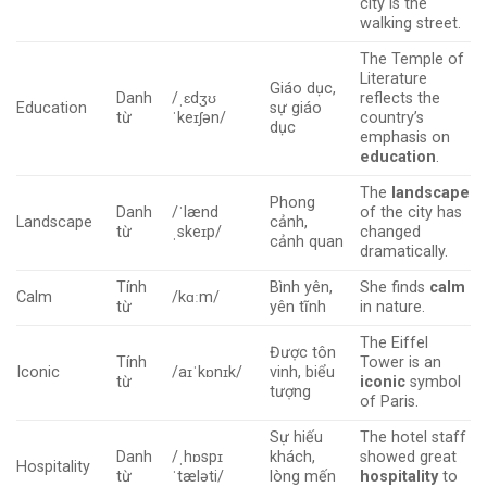
city is the
walking street.
The Temple of
Literature
Giáo dục,
Danh
/ˌɛdʒʊ
reflects the
Education
sự giáo
từ
ˈkeɪʃən/
country’s
dục
emphasis on
education
.
The
landscape
Phong
Danh
/ˈlænd
of the city has
Landscape
cảnh,
từ
ˌskeɪp/
changed
cảnh quan
dramatically.
Tính
Bình yên,
She finds
calm
Calm
/kɑːm/
từ
yên tĩnh
in nature.
The Eiffel
Được tôn
Tính
Tower is an
Iconic
/aɪˈkɒnɪk/
vinh, biểu
từ
iconic
symbol
tượng
of Paris.
Sự hiếu
The hotel staff
Danh
/ˌhɒspɪ
khách,
showed great
Hospitality
từ
ˈtæləti/
lòng mến
hospitality
to