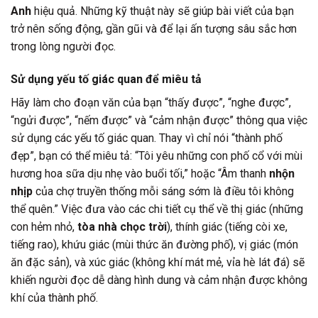
Anh
hiệu quả. Những kỹ thuật này sẽ giúp bài viết của bạn
trở nên sống động, gần gũi và để lại ấn tượng sâu sắc hơn
trong lòng người đọc.
Sử dụng yếu tố giác quan để miêu tả
Hãy làm cho đoạn văn của bạn “thấy được”, “nghe được”,
“ngửi được”, “nếm được” và “cảm nhận được” thông qua việc
sử dụng các yếu tố giác quan. Thay vì chỉ nói “thành phố
đẹp”, bạn có thể miêu tả: “Tôi yêu những con phố cổ với mùi
hương hoa sữa dịu nhẹ vào buổi tối,” hoặc “Âm thanh
nhộn
nhịp
của chợ truyền thống mỗi sáng sớm là điều tôi không
thể quên.” Việc đưa vào các chi tiết cụ thể về thị giác (những
con hẻm nhỏ,
tòa nhà chọc trời
), thính giác (tiếng còi xe,
tiếng rao), khứu giác (mùi thức ăn đường phố), vị giác (món
ăn đặc sản), và xúc giác (không khí mát mẻ, vỉa hè lát đá) sẽ
khiến người đọc dễ dàng hình dung và cảm nhận được không
khí của thành phố.