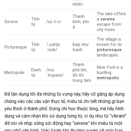
nhiên.
The lake offers
Thanh
Tính
a
serene
Serene
/səˈriːn/
bình, yên
từ
escape from
ả
city noise.
The village is
Tính
/ˌpɪktʃə
Đẹp như
known for its
Picturesque
từ
ˈresk/
tranh
picturesque
landscapes.
Thành
New York is a
Danh
/mə
phố lớn,
Metropolis
bustling
từ
ˈtrɒpəlɪs/
đô thị
metropolis
.
trung tâm
Để tận dụng tối đa những từ vựng này, hãy cố gắng áp dụng
chúng vào các câu văn thực tế, miêu tả chi tiết những gì bạn
yêu thích ở thành phố. Đừng chỉ học thuộc lòng, mà hãy hình
dung và cảm nhận khi sử dụng từng từ, ví dụ như từ “vibrant”
để nói về nhịp sống sôi động hay “serene” khi miêu tả một
góc phố yên bình. Việc luyện tập thường xuyên sẽ giúp bạn