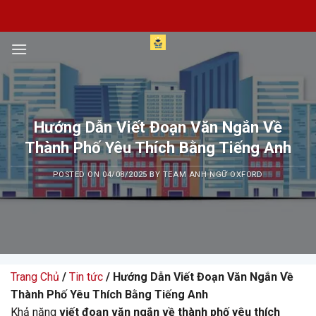
Skip
to
content
Hướng Dẫn Viết Đoạn Văn Ngắn Về
Thành Phố Yêu Thích Bằng Tiếng Anh
POSTED ON
04/08/2025
BY
TEAM ANH NGỮ OXFORD
Trang Chủ
/
Tin tức
/ Hướng Dẫn Viết Đoạn Văn Ngắn Về
Thành Phố Yêu Thích Bằng Tiếng Anh
Khả năng
viết đoạn văn ngắn về thành phố yêu thích