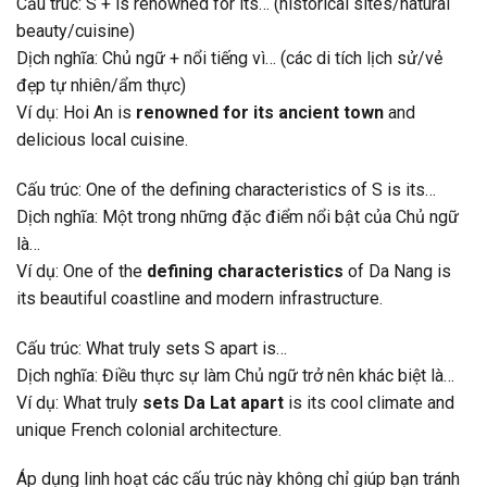
Cấu trúc: S + is renowned for its… (historical sites/natural
beauty/cuisine)
Dịch nghĩa: Chủ ngữ + nổi tiếng vì… (các di tích lịch sử/vẻ
đẹp tự nhiên/ẩm thực)
Ví dụ: Hoi An is
renowned for its ancient town
and
delicious local cuisine.
Cấu trúc: One of the defining characteristics of S is its…
Dịch nghĩa: Một trong những đặc điểm nổi bật của Chủ ngữ
là…
Ví dụ: One of the
defining characteristics
of Da Nang is
its beautiful coastline and modern infrastructure.
Cấu trúc: What truly sets S apart is…
Dịch nghĩa: Điều thực sự làm Chủ ngữ trở nên khác biệt là…
Ví dụ: What truly
sets Da Lat apart
is its cool climate and
unique French colonial architecture.
Áp dụng linh hoạt các cấu trúc này không chỉ giúp bạn tránh