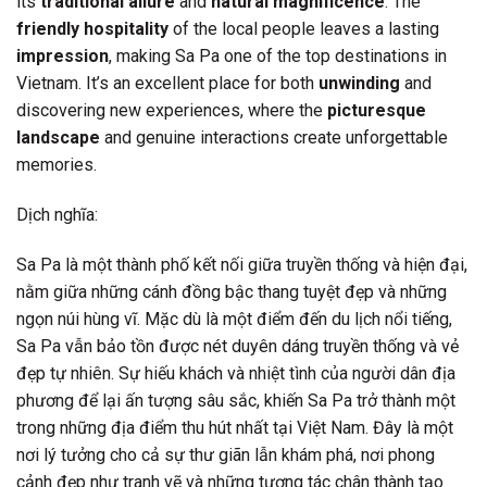
its
traditional allure
and
natural magnificence
. The
friendly hospitality
of the local people leaves a lasting
impression
, making Sa Pa one of the top destinations in
Vietnam. It’s an excellent place for both
unwinding
and
discovering new experiences, where the
picturesque
landscape
and genuine interactions create unforgettable
memories.
Dịch nghĩa:
Sa Pa là một thành phố kết nối giữa truyền thống và hiện đại,
nằm giữa những cánh đồng bậc thang tuyệt đẹp và những
ngọn núi hùng vĩ. Mặc dù là một điểm đến du lịch nổi tiếng,
Sa Pa vẫn bảo tồn được nét duyên dáng truyền thống và vẻ
đẹp tự nhiên. Sự hiếu khách và nhiệt tình của người dân địa
phương để lại ấn tượng sâu sắc, khiến Sa Pa trở thành một
trong những địa điểm thu hút nhất tại Việt Nam. Đây là một
nơi lý tưởng cho cả sự thư giãn lẫn khám phá, nơi phong
cảnh đẹp như tranh vẽ và những tương tác chân thành tạo