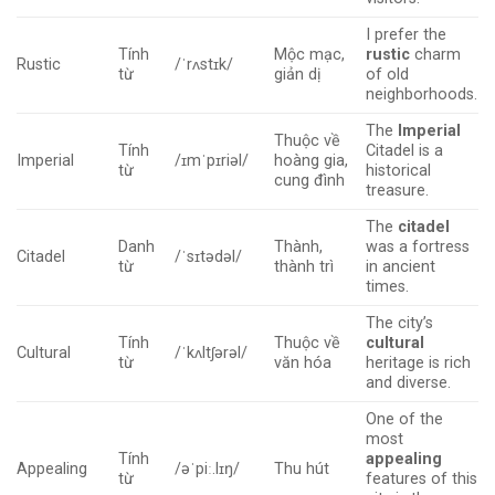
I prefer the
Tính
Mộc mạc,
rustic
charm
Rustic
/ˈrʌstɪk/
từ
giản dị
of old
neighborhoods.
The
Imperial
Thuộc về
Tính
Citadel is a
Imperial
/ɪmˈpɪriəl/
hoàng gia,
từ
historical
cung đình
treasure.
The
citadel
Danh
Thành,
was a fortress
Citadel
/ˈsɪtədəl/
từ
thành trì
in ancient
times.
The city’s
Tính
Thuộc về
cultural
Cultural
/ˈkʌltʃərəl/
từ
văn hóa
heritage is rich
and diverse.
One of the
most
Tính
appealing
Appealing
/əˈpiː.lɪŋ/
Thu hút
từ
features of this