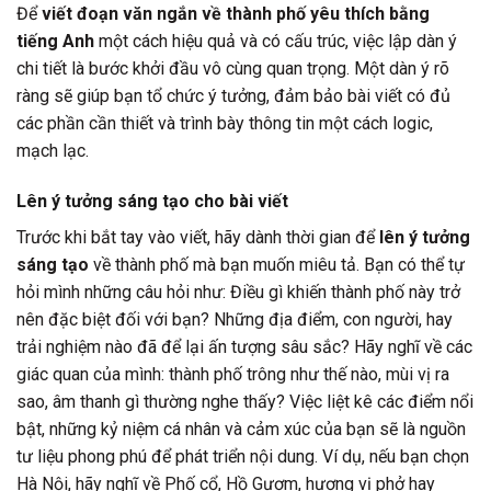
Để
viết đoạn văn ngắn về thành phố yêu thích bằng
tiếng Anh
một cách hiệu quả và có cấu trúc, việc lập dàn ý
chi tiết là bước khởi đầu vô cùng quan trọng. Một dàn ý rõ
ràng sẽ giúp bạn tổ chức ý tưởng, đảm bảo bài viết có đủ
các phần cần thiết và trình bày thông tin một cách logic,
mạch lạc.
Lên ý tưởng sáng tạo cho bài viết
Trước khi bắt tay vào viết, hãy dành thời gian để
lên ý tưởng
sáng tạo
về thành phố mà bạn muốn miêu tả. Bạn có thể tự
hỏi mình những câu hỏi như: Điều gì khiến thành phố này trở
nên đặc biệt đối với bạn? Những địa điểm, con người, hay
trải nghiệm nào đã để lại ấn tượng sâu sắc? Hãy nghĩ về các
giác quan của mình: thành phố trông như thế nào, mùi vị ra
sao, âm thanh gì thường nghe thấy? Việc liệt kê các điểm nổi
bật, những kỷ niệm cá nhân và cảm xúc của bạn sẽ là nguồn
tư liệu phong phú để phát triển nội dung. Ví dụ, nếu bạn chọn
Hà Nội, hãy nghĩ về Phố cổ, Hồ Gươm, hương vị phở hay