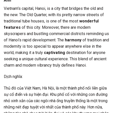
Anh
Vietnam’s capital, Hanoi, is a city that bridges the old and
the new. The Old Quarter, with its pretty narrow streets of
traditional tube houses, is one of the most
wonderful
features
of this city. Moreover, there are modern
skyscrapers and bustling commercial districts reminding us
of Hanoi’s rapid development. The
harmony
of tradition and
modernity is too special to appear anywhere else in the
world, making it a truly
captivating
destination for anyone
seeking a unique cultural experience. This blend of ancient
charm and modern vibrancy truly defines Hanoi.
Dịch nghĩa:
Thủ đô của Việt Nam, Hà Nội, là một thành phố nối liền giữa
sự cổ điển và sự hiện đại. Khu phố cổ với những con đường
nhỏ xinh xắn của các ngôi nhà ống truyền thống là một trong
những nét đẹp tuyệt vời nhất của thành phố này. Hơn nữa,