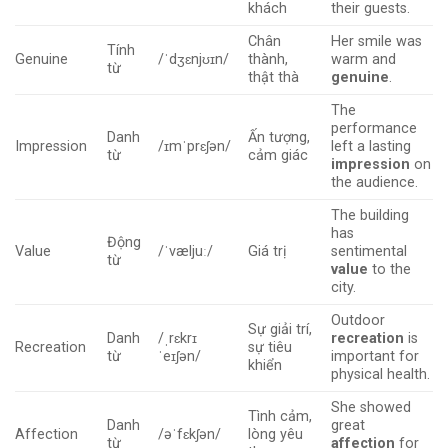
khách
their guests.
Chân
Her smile was
Tính
Genuine
/ˈdʒɛnjʊɪn/
thành,
warm and
từ
thật thà
genuine
.
The
performance
Danh
Ấn tượng,
Impression
/ɪmˈprɛʃən/
left a lasting
từ
cảm giác
impression
on
the audience.
The building
has
Động
Value
/ˈvæljuː/
Giá trị
sentimental
từ
value
to the
city.
Outdoor
Sự giải trí,
Danh
/ˌrɛkrɪ
recreation
is
Recreation
sự tiêu
từ
ˈeɪʃən/
important for
khiển
physical health.
She showed
Tình cảm,
Danh
great
Affection
/əˈfɛkʃən/
lòng yêu
từ
affection
for