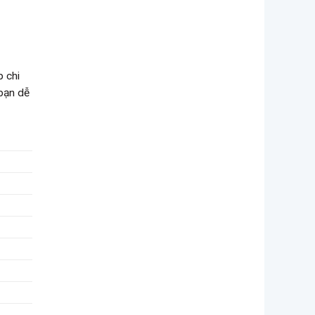
p chi
 bạn dễ