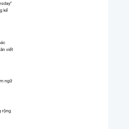
esday”
ng kể
hác
ăn viết
iểm ngữ
g rộng