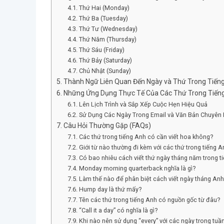
Thứ Hai (Monday)
Thứ Ba (Tuesday)
Thứ Tư (Wednesday)
Thứ Năm (Thursday)
Thứ Sáu (Friday)
Thứ Bảy (Saturday)
Chủ Nhật (Sunday)
Thành Ngữ Liên Quan Đến Ngày và Thứ Trong Tiến
Những Ứng Dụng Thực Tế Của Các Thứ Trong Tiến
Lên Lịch Trình và Sắp Xếp Cuộc Hẹn Hiệu Quả
Sử Dụng Các Ngày Trong Email và Văn Bản Chuyên
Câu Hỏi Thường Gặp (FAQs)
Các thứ trong tiếng Anh có cần viết hoa không?
Giới từ nào thường đi kèm với các thứ trong tiếng A
Có bao nhiêu cách viết thứ ngày tháng năm trong t
Monday morning quarterback nghĩa là gì?
Làm thế nào để phân biệt cách viết ngày tháng An
Hump day là thứ mấy?
Tên các thứ trong tiếng Anh có nguồn gốc từ đâu?
“Call it a day” có nghĩa là gì?
Khi nào nên sử dụng “every” với các ngày trong tuầ