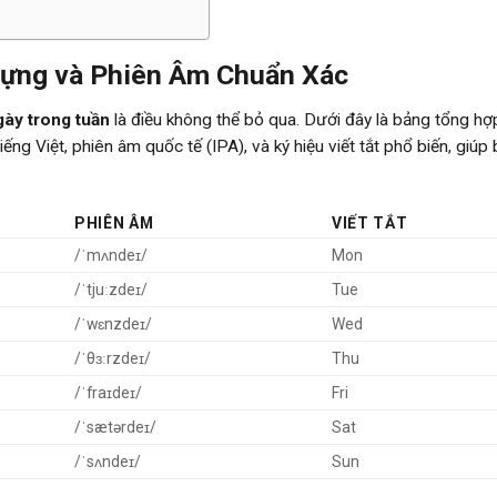
Vựng và Phiên Âm Chuẩn Xác
gày trong tuần
là điều không thể bỏ qua. Dưới đây là bảng tổng hợ
iếng Việt, phiên âm quốc tế (IPA), và ký hiệu viết tắt phổ biến, giúp
PHIÊN ÂM
VIẾT TẮT
/ˈmʌndeɪ/
Mon
/ˈtjuːzdeɪ/
Tue
/ˈwɛnzdeɪ/
Wed
/ˈθɜːrzdeɪ/
Thu
/ˈfraɪdeɪ/
Fri
/ˈsætərdeɪ/
Sat
/ˈsʌndeɪ/
Sun