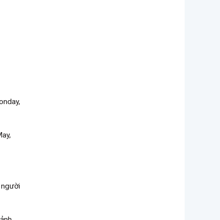
Monday,
May,
 người
 ảnh