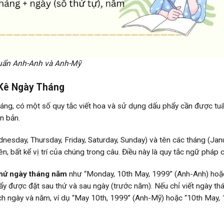
huẩn Anh-Anh và Anh-Mỹ
 Kê Ngày Tháng
áng, có một số quy tắc viết hoa và sử dụng dấu phẩy cần được tu
n bản.
esday, Thursday, Friday, Saturday, Sunday) và tên các tháng (Janu
ên, bất kể vị trí của chúng trong câu. Điều này là quy tắc ngữ pháp 
hứ ngày tháng năm
như “Monday, 10th May, 1999” (Anh-Anh) hoặ
y được đặt sau thứ và sau ngày (trước năm). Nếu chỉ viết ngày t
h ngày và năm, ví dụ “May 10th, 1999” (Anh-Mỹ) hoặc “10th May,