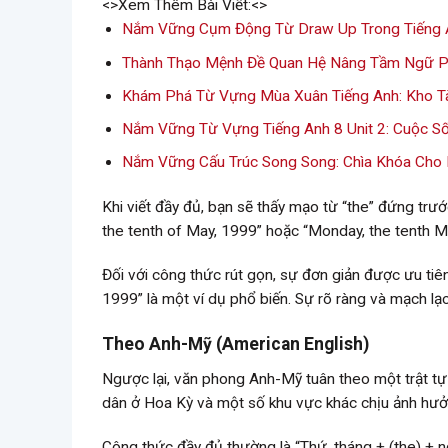
<>Xem Thêm Bài Viết:<>
Nắm Vững Cụm Động Từ Draw Up Trong Tiếng 
Thành Thạo Mệnh Đề Quan Hệ Nâng Tầm Ngữ P
Khám Phá Từ Vựng Mùa Xuân Tiếng Anh: Kho T
Nắm Vững Từ Vựng Tiếng Anh 8 Unit 2: Cuộc S
Nắm Vững Cấu Trúc Song Song: Chìa Khóa Cho
Khi viết đầy đủ, bạn sẽ thấy mạo từ “the” đứng trướ
the tenth of May, 1999” hoặc “Monday, the tenth M
Đối với công thức rút gọn, sự đơn giản được ưu tiê
1999” là một ví dụ phổ biến. Sự rõ ràng và mạch lạ
Theo Anh-Mỹ (American English)
Ngược lại, văn phong Anh-Mỹ tuân theo một trật tự 
dân ở Hoa Kỳ và một số khu vực khác chịu ảnh hư
Công thức đầy đủ thường là “Thứ, tháng + (the) + 