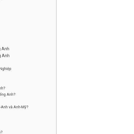
g Anh
g Anh
 Nghiệp
nh?
iếng Anh?
h-Anh và Anh-Mỹ?
n?