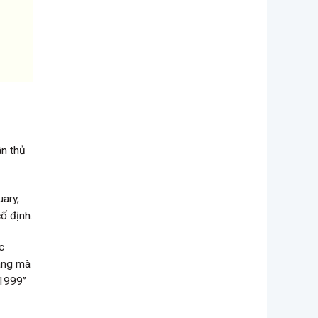
ân thủ
ary,
cố định.
c
háng mà
 1999”