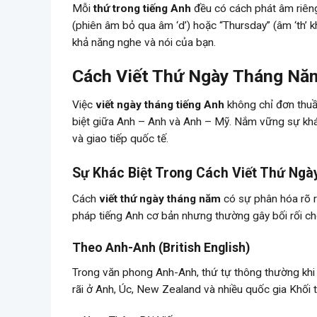
Mỗi
thứ trong tiếng Anh
đều có cách phát âm riêng
(phiên âm bỏ qua âm ‘d’) hoặc “Thursday” (âm ‘th’ k
khả năng nghe và nói của bạn.
Cách Viết Thứ Ngày Tháng Nă
Việc
viết ngày tháng tiếng Anh
không chỉ đơn thuầ
biệt giữa Anh – Anh và Anh – Mỹ. Nắm vững sự khác
và giao tiếp quốc tế.
Sự Khác Biệt Trong Cách Viết Thứ Ng
Cách
viết thứ ngày tháng năm
có sự phân hóa rõ r
pháp tiếng Anh cơ bản nhưng thường gây bối rối ch
Theo Anh-Anh (British English)
Trong văn phong Anh-Anh, thứ tự thông thường khi v
rãi ở Anh, Úc, New Zealand và nhiều quốc gia Khối 