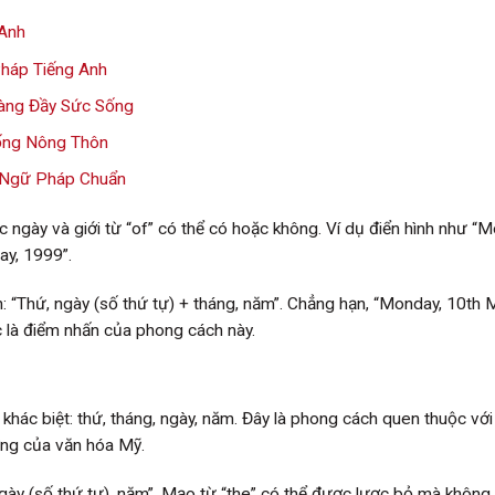
Anh
háp Tiếng Anh
àng Đầy Sức Sống
ống Nông Thôn
 Ngữ Pháp Chuẩn
c ngày và giới từ “of” có thể có hoặc không. Ví dụ điển hình như “
ay, 1999”.
n: “Thứ, ngày (số thứ tự) + tháng, năm”. Chẳng hạn, “Monday, 10th 
c là điểm nhấn của phong cách này.
khác biệt: thứ, tháng, ngày, năm. Đây là phong cách quen thuộc với
ởng của văn hóa Mỹ.
ngày (số thứ tự), năm”. Mạo từ “the” có thể được lược bỏ mà không