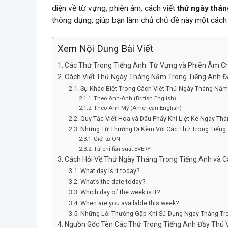
diện về từ vựng, phiên âm, cách viết
thứ ngày thán
thông dụng, giúp bạn làm chủ chủ đề này một cách 
Xem Nội Dung Bài Viết
Các Thứ Trong Tiếng Anh: Từ Vựng và Phiên Âm C
Cách Viết Thứ Ngày Tháng Năm Trong Tiếng Anh Đ
Sự Khác Biệt Trong Cách Viết Thứ Ngày Tháng Nă
Theo Anh-Anh (British English)
Theo Anh-Mỹ (American English)
Quy Tắc Viết Hoa và Dấu Phẩy Khi Liệt Kê Ngày Thá
Những Từ Thường Đi Kèm Với Các Thứ Trong Tiếng
Giới từ ON
Từ chỉ tần suất EVERY
Cách Hỏi Về Thứ Ngày Tháng Trong Tiếng Anh và C
What day is it today?
What’s the date today?
Which day of the week is it?
When are you available this week?
Những Lỗi Thường Gặp Khi Sử Dụng Ngày Tháng Tro
Nguồn Gốc Tên Các Thứ Trong Tiếng Anh Đầy Thú V