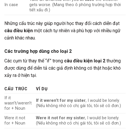
In case
gets worse. (Mang theo ô phòng trường hợp thời
tiết xấu đi.)
Những cấu trúc này giúp người học thay đổi cách diễn đạt
câu điều kiện
một cách tự nhiên và phù hợp với nhiều ngữ
cảnh khác nhau.
Các trường hợp dùng cho loại 2
Các cụm từ thay thế “if” trong
câu điều kiện loại 2
thường
được dùng để diễn tả các giả định không có thật hoặc khó
xảy ra ở hiện tại.
CẤU TRÚC
VÍ DỤ
If it
If it weren’t for my sister
, I would be lonely.
wasn’t/weren’t
(Nếu không nhờ có chị gái tôi, tôi sẽ cô đơn.)
for + Noun
Were it not
Were it not for my sister
, I would be lonely.
for + Noun
(Nếu không nhờ có chị gái tôi, tôi sẽ cô đơn.)