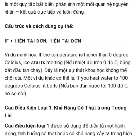
là một quy tắc bất biến, phản ánh một mối quan hệ nguyên
nhân – kết quả trực tiếp và luôn đúng.
Cấu trúc và cách dùng cụ thể:
IF + HIỆN TẠI ĐƠN, HIỆN TẠI ĐƠN
Ví dụ minh họa:
If
the temperature
is
higher than 0 degree
Celsius, ice
starts
melting (Nếu nhiệt độ trên 0 độ C, băng
bắt đầu tan chảy). Đây là một sự thật khoa học không thể
chối cãi. Một ví dụ khác có thể là: If you heat water to 100
degrees Celsius, it boils (Nếu bạn đun nước tới 100 độ C,
nó sẽ sôi).
Câu Điều Kiện Loại 1: Khả Năng Có Thật trong Tương
Lai
Câu điều kiện loại 1
được sử dụng để diễn tả một hành
động, tình huống có thật hoặc có khả năng xảy ra trong hiện