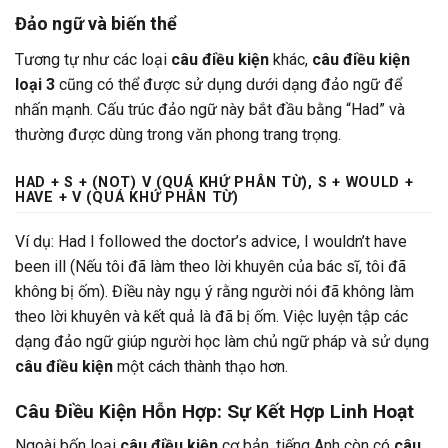
Đảo ngữ và biến thể
Tương tự như các loại
câu điều kiện
khác,
câu điều kiện
loại 3
cũng có thể được sử dụng dưới dạng đảo ngữ để
nhấn mạnh. Cấu trúc đảo ngữ này bắt đầu bằng “Had” và
thường được dùng trong văn phong trang trọng.
HAD + S + (NOT) V (QUÁ KHỨ PHÂN TỪ), S + WOULD +
HAVE + V (QUÁ KHỨ PHÂN TỪ)
Ví dụ: Had I followed the doctor’s advice, I wouldn’t have
been ill (Nếu tôi đã làm theo lời khuyên của bác sĩ, tôi đã
không bị ốm). Điều này ngụ ý rằng người nói đã không làm
theo lời khuyên và kết quả là đã bị ốm. Việc luyện tập các
dạng đảo ngữ giúp người học làm chủ ngữ pháp và sử dụng
câu điều kiện
một cách thành thạo hơn.
Câu Điều Kiện Hỗn Hợp: Sự Kết Hợp Linh Hoạt
Ngoài bốn loại
câu điều kiện
cơ bản, tiếng Anh còn có
câu