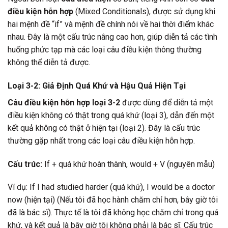
điều kiện hỗn hợp
(Mixed Conditionals), được sử dụng khi
hai mệnh đề “if” và mệnh đề chính nói về hai thời điểm khác
nhau. Đây là một cấu trúc nâng cao hơn, giúp diễn tả các tình
huống phức tạp mà các loại câu điều kiện thông thường
không thể diễn tả được.
Loại 3-2: Giả Định Quá Khứ và Hậu Quả Hiện Tại
Câu điều kiện hỗn hợp loại 3-2
được dùng để diễn tả một
điều kiện không có thật trong quá khứ (loại 3), dẫn đến một
kết quả không có thật ở hiện tại (loại 2). Đây là cấu trúc
thường gặp nhất trong các loại câu điều kiện hỗn hợp.
Cấu trúc:
If + quá khứ hoàn thành, would + V (nguyên mẫu)
Ví dụ: If I had studied harder (quá khứ), I would be a doctor
now (hiện tại) (Nếu tôi đã học hành chăm chỉ hơn, bây giờ tôi
đã là bác sĩ). Thực tế là tôi đã không học chăm chỉ trong quá
khứ, và kết quả là bây giờ tôi không phải là bác sĩ. Cấu trúc