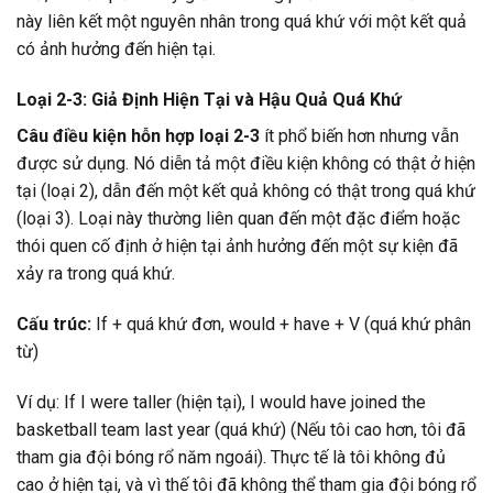
này liên kết một nguyên nhân trong quá khứ với một kết quả
có ảnh hưởng đến hiện tại.
Loại 2-3: Giả Định Hiện Tại và Hậu Quả Quá Khứ
Câu điều kiện hỗn hợp loại 2-3
ít phổ biến hơn nhưng vẫn
được sử dụng. Nó diễn tả một điều kiện không có thật ở hiện
tại (loại 2), dẫn đến một kết quả không có thật trong quá khứ
(loại 3). Loại này thường liên quan đến một đặc điểm hoặc
thói quen cố định ở hiện tại ảnh hưởng đến một sự kiện đã
xảy ra trong quá khứ.
Cấu trúc:
If + quá khứ đơn, would + have + V (quá khứ phân
từ)
Ví dụ: If I were taller (hiện tại), I would have joined the
basketball team last year (quá khứ) (Nếu tôi cao hơn, tôi đã
tham gia đội bóng rổ năm ngoái). Thực tế là tôi không đủ
cao ở hiện tại, và vì thế tôi đã không thể tham gia đội bóng rổ