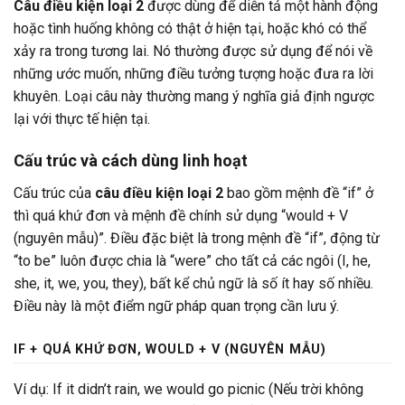
Câu điều kiện loại 2
được dùng để diễn tả một hành động
hoặc tình huống không có thật ở hiện tại, hoặc khó có thể
xảy ra trong tương lai. Nó thường được sử dụng để nói về
những ước muốn, những điều tưởng tượng hoặc đưa ra lời
khuyên. Loại câu này thường mang ý nghĩa giả định ngược
lại với thực tế hiện tại.
Cấu trúc và cách dùng linh hoạt
Cấu trúc của
câu điều kiện loại 2
bao gồm mệnh đề “if” ở
thì quá khứ đơn và mệnh đề chính sử dụng “would + V
(nguyên mẫu)”. Điều đặc biệt là trong mệnh đề “if”, động từ
“to be” luôn được chia là “were” cho tất cả các ngôi (I, he,
she, it, we, you, they), bất kể chủ ngữ là số ít hay số nhiều.
Điều này là một điểm ngữ pháp quan trọng cần lưu ý.
IF + QUÁ KHỨ ĐƠN, WOULD + V (NGUYÊN MẪU)
Ví dụ: If it didn’t rain, we would go picnic (Nếu trời không