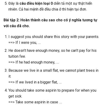
Đây là
câu điều kiện loại 0
diễn tả một sự thật hiển
nhiên. Cả hai mệnh đề đều chia ở thì hiện tại đơn.
Bài tập 2: Hoàn thành câu sao cho có ý nghĩa tương tự
với câu đã cho.
I suggest you should share this story with your parents.
==> If I were you, ….
He doesn’t have enough money, so he can’t pay for his
tuition fee.
==> If he had enough money, ….
Because we live in a small flat, we cannot plant trees in
it.
==> If we lived in a bigger flat, ….
You should take some aspirin to prepare for when you
get sick.
==> Take some aspirin in case ….