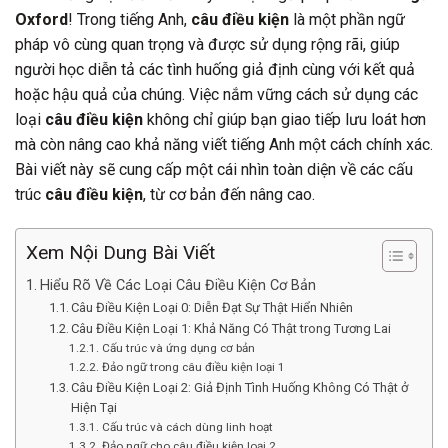
Oxford
! Trong tiếng Anh,
câu điều kiện
là một phần ngữ
pháp vô cùng quan trọng và được sử dụng rộng rãi, giúp
người học diễn tả các tình huống giả định cùng với kết quả
hoặc hậu quả của chúng. Việc nắm vững cách sử dụng các
loại
câu điều kiện
không chỉ giúp bạn giao tiếp lưu loát hơn
mà còn nâng cao khả năng viết tiếng Anh một cách chính xác.
Bài viết này sẽ cung cấp một cái nhìn toàn diện về các cấu
trúc
câu điều kiện
, từ cơ bản đến nâng cao.
Xem Nội Dung Bài Viết
Hiểu Rõ Về Các Loại Câu Điều Kiện Cơ Bản
Câu Điều Kiện Loại 0: Diễn Đạt Sự Thật Hiển Nhiên
Câu Điều Kiện Loại 1: Khả Năng Có Thật trong Tương Lai
Cấu trúc và ứng dụng cơ bản
Đảo ngữ trong câu điều kiện loại 1
Câu Điều Kiện Loại 2: Giả Định Tình Huống Không Có Thật ở
Hiện Tại
Cấu trúc và cách dùng linh hoạt
Đảo ngữ cho câu điều kiện loại 2