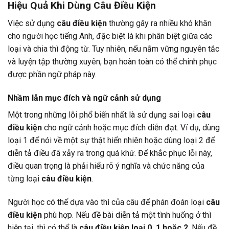
Hiệu Quả Khi Dùng Câu Điều Kiện
Việc sử dụng
câu điều kiện
thường gây ra nhiều khó khăn
cho người học tiếng Anh, đặc biệt là khi phân biệt giữa các
loại và chia thì động từ. Tuy nhiên, nếu nắm vững nguyên tắc
và luyện tập thường xuyên, bạn hoàn toàn có thể chinh phục
được phần ngữ pháp này.
Nhầm lẫn mục đích và ngữ cảnh sử dụng
Một trong những lỗi phổ biến nhất là sử dụng sai loại
câu
điều kiện
cho ngữ cảnh hoặc mục đích diễn đạt. Ví dụ, dùng
loại 1 để nói về một sự thật hiển nhiên hoặc dùng loại 2 để
diễn tả điều đã xảy ra trong quá khứ. Để khắc phục lỗi này,
điều quan trọng là phải hiểu rõ ý nghĩa và chức năng của
từng loại
câu điều kiện
.
Người học có thể dựa vào thì của câu để phán đoán loại
câu
điều kiện
phù hợp. Nếu đề bài diễn tả một tình huống ở thì
hiện tại, thì có thể là
câu điều kiện loại 0, 1 hoặc 2
. Nếu đề