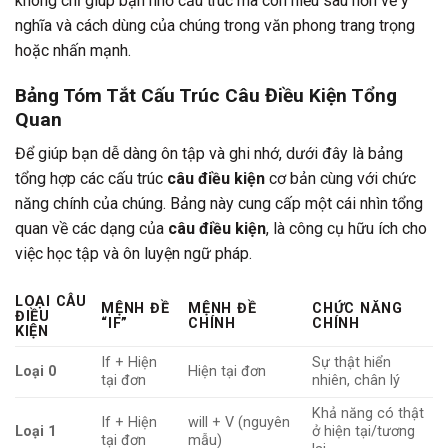
không chỉ giúp bạn nhớ cấu trúc mà còn hiểu sâu hơn về ý
nghĩa và cách dùng của chúng trong văn phong trang trọng
hoặc nhấn mạnh.
Bảng Tóm Tắt Cấu Trúc Câu Điều Kiện Tổng
Quan
Để giúp bạn dễ dàng ôn tập và ghi nhớ, dưới đây là bảng
tổng hợp các cấu trúc
câu điều kiện
cơ bản cùng với chức
năng chính của chúng. Bảng này cung cấp một cái nhìn tổng
quan về các dạng của
câu điều kiện
, là công cụ hữu ích cho
việc học tập và ôn luyện ngữ pháp.
LOẠI CÂU
MỆNH ĐỀ
MỆNH ĐỀ
CHỨC NĂNG
ĐIỀU
“IF”
CHÍNH
CHÍNH
KIỆN
If + Hiện
Sự thật hiển
Loại 0
Hiện tại đơn
tại đơn
nhiên, chân lý
Khả năng có thật
If + Hiện
will + V (nguyên
Loại 1
ở hiện tại/tương
tại đơn
mẫu)