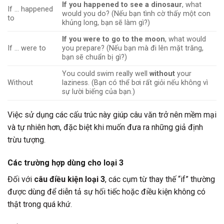
If you happened to see a dinosaur
, what
If … happened
would you do? (Nếu bạn tình cờ thấy một con
to
khủng long, bạn sẽ làm gì?)
If you were to go to the moon
, what would
If … were to
you prepare? (Nếu bạn mà đi lên mặt trăng,
bạn sẽ chuẩn bị gì?)
You could swim really well
without
your
Without
laziness. (Bạn có thể bơi rất giỏi nếu không vì
sự lười biếng của bạn.)
Việc sử dụng các cấu trúc này giúp câu văn trở nên mềm mại
và tự nhiên hơn, đặc biệt khi muốn đưa ra những giả định
trừu tượng.
Các trường hợp dùng cho loại 3
Đối với
câu điều kiện loại 3
, các cụm từ thay thế “if” thường
được dùng để diễn tả sự hối tiếc hoặc điều kiện không có
thật trong quá khứ.