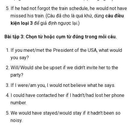
If he had not forgot the train schedule, he would not have
missed his train. (Câu đã cho là quá khứ, dùng
câu điều
kiện loại 3
để giả định ngược lại.)
Bài tập 3: Chọn từ hoặc cụm từ đúng trong mỗi câu.
If you meet/met the President of the USA, what would
you say?
Will/Would she be upset if we didn’t invite her to the
party?
If I were/am you, I would not believe what he says.
I could have contacted her if I hadn’t/had lost her phone
number.
We would have stayed/would stay if it hadn’t been so
noisy.