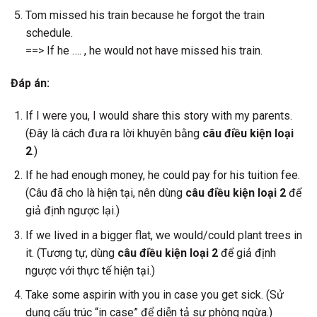
Tom missed his train because he forgot the train
schedule.
==> If he …. , he would not have missed his train.
Đáp án:
If I were you, I would share this story with my parents.
(Đây là cách đưa ra lời khuyên bằng
câu điều kiện loại
2
.)
If he had enough money, he could pay for his tuition fee.
(Câu đã cho là hiện tại, nên dùng
câu điều kiện loại 2
để
giả định ngược lại.)
If we lived in a bigger flat, we would/could plant trees in
it. (Tương tự, dùng
câu điều kiện loại 2
để giả định
ngược với thực tế hiện tại.)
Take some aspirin with you in case you get sick. (Sử
dụng cấu trúc “in case” để diễn tả sự phòng ngừa.)