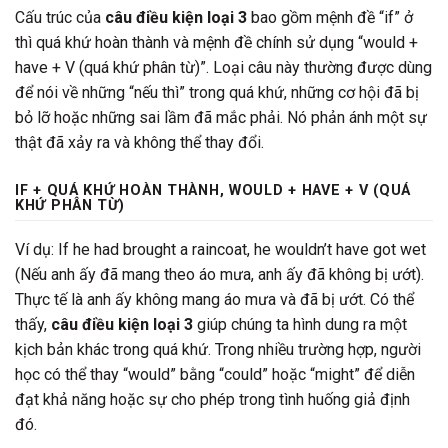
Cấu trúc của
câu điều kiện loại 3
bao gồm mệnh đề “if” ở
thì quá khứ hoàn thành và mệnh đề chính sử dụng “would +
have + V (quá khứ phân từ)”. Loại câu này thường được dùng
để nói về những “nếu thì” trong quá khứ, những cơ hội đã bị
bỏ lỡ hoặc những sai lầm đã mắc phải. Nó phản ánh một sự
thật đã xảy ra và không thể thay đổi.
IF + QUÁ KHỨ HOÀN THÀNH, WOULD + HAVE + V (QUÁ
KHỨ PHÂN TỪ)
Ví dụ: If he had brought a raincoat, he wouldn’t have got wet
(Nếu anh ấy đã mang theo áo mưa, anh ấy đã không bị ướt).
Thực tế là anh ấy không mang áo mưa và đã bị ướt. Có thể
thấy,
câu điều kiện loại 3
giúp chúng ta hình dung ra một
kịch bản khác trong quá khứ. Trong nhiều trường hợp, người
học có thể thay “would” bằng “could” hoặc “might” để diễn
đạt khả năng hoặc sự cho phép trong tình huống giả định
đó.