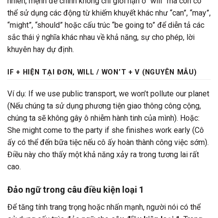
nhiên, mệnh đề chính không chỉ giới hạn ở “will” mà còn có
thể sử dụng các động từ khiếm khuyết khác như “can”, “may”,
“might”, “should” hoặc cấu trúc “be going to” để diễn tả các
sắc thái ý nghĩa khác nhau về khả năng, sự cho phép, lời
khuyên hay dự định.
IF + HIỆN TẠI ĐƠN, WILL / WON’T + V (NGUYÊN MẪU)
Ví dụ: If we use public transport, we won’t pollute our planet
(Nếu chúng ta sử dụng phương tiện giao thông công cộng,
chúng ta sẽ không gây ô nhiễm hành tinh của mình). Hoặc:
She might come to the party if she finishes work early (Cô
ấy có thể đến bữa tiệc nếu cô ấy hoàn thành công việc sớm).
Điều này cho thấy một khả năng xảy ra trong tương lai rất
cao.
Đảo ngữ trong câu điều kiện loại 1
Để tăng tính trang trọng hoặc nhấn mạnh, người nói có thể