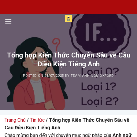
Skip
to
content
Tổng hợp Kiến Thức Chuyên Sâu về Câu
Điều Kiện Tiếng Anh
POSTED ON
21/07/2025
BY
TEAM ANH NGỮ OXFORD
Trang Chủ
/
Tin tức
/ Tổng hợp Kiến Thức Chuyên Sâu về
Câu Điều Kiện Tiếng Anh
Chào mừng bạn đến với chuyên mục ngữ pháp của
Anh ngữ