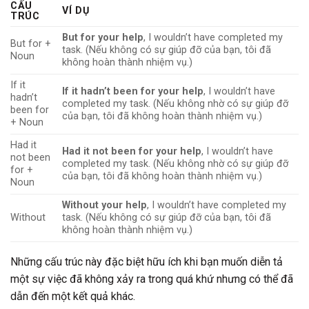
CẤU
VÍ DỤ
TRÚC
But for your help
, I wouldn’t have completed my
But for +
task. (Nếu không có sự giúp đỡ của bạn, tôi đã
Noun
không hoàn thành nhiệm vụ.)
If it
If it hadn’t been for your help
, I wouldn’t have
hadn’t
completed my task. (Nếu không nhờ có sự giúp đỡ
been for
của bạn, tôi đã không hoàn thành nhiệm vụ.)
+ Noun
Had it
Had it not been for your help
, I wouldn’t have
not been
completed my task. (Nếu không nhờ có sự giúp đỡ
for +
của bạn, tôi đã không hoàn thành nhiệm vụ.)
Noun
Without your help
, I wouldn’t have completed my
Without
task. (Nếu không có sự giúp đỡ của bạn, tôi đã
không hoàn thành nhiệm vụ.)
Những cấu trúc này đặc biệt hữu ích khi bạn muốn diễn tả
một sự việc đã không xảy ra trong quá khứ nhưng có thể đã
dẫn đến một kết quả khác.