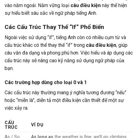
vào năm ngoái. Nắm vững loại
câu điều kiện
này thể hiện
sự hiểu biết sâu sắc về ngữ pháp tiếng Anh.
Các Cấu Trúc Thay Thế “If” Phổ Biến
Ngoài việc sử dụng “if”, tiếng Anh còn có nhiều cụm từ và
cấu trúc khác có thể thay thế “if” trong
câu điều kiện
, giúp
câu văn đa dạng và phong phú hơn. Việc hiểu và áp dụng các
cấu trúc này sẽ nâng cao kỹ năng sử dụng ngữ pháp của
bạn.
Các trường hợp dùng cho loại 0 và 1
Các cấu trúc này thường mang ý nghĩa tương đương “nếu”
hoặc “miễn là”, diễn tả một điều kiện cần thiết để một sự
việc xảy ra.
CẤU
VÍ DỤ
TRÚC
As / So
As long as
the weather is fine, we’ll go climbing.