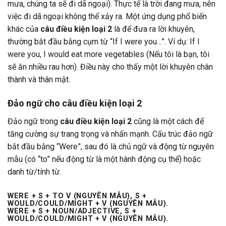
mưa, chúng ta sẽ đi dã ngoại). Thực tế là trời đang mưa, nên
việc đi dã ngoại không thể xảy ra. Một ứng dụng phổ biến
khác của
câu điều kiện loại 2
là để đưa ra lời khuyên,
thường bắt đầu bằng cụm từ “If I were you…”. Ví dụ: If I
were you, I would eat more vegetables (Nếu tôi là bạn, tôi
sẽ ăn nhiều rau hơn). Điều này cho thấy một lời khuyên chân
thành và thân mật.
Đảo ngữ cho câu điều kiện loại 2
Đảo ngữ trong
câu điều kiện loại 2
cũng là một cách để
tăng cường sự trang trọng và nhấn mạnh. Cấu trúc đảo ngữ
bắt đầu bằng “Were”, sau đó là chủ ngữ và động từ nguyên
mẫu (có “to” nếu động từ là một hành động cụ thể) hoặc
danh từ/tính từ.
WERE + S + TO V (NGUYÊN MẪU), S +
WOULD/COULD/MIGHT + V (NGUYÊN MẪU).
WERE + S + NOUN/ADJECTIVE, S +
WOULD/COULD/MIGHT + V (NGUYÊN MẪU).