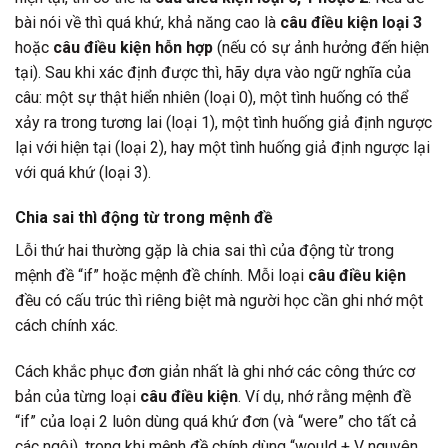
bài nói về thì quá khứ, khả năng cao là
câu điều kiện loại 3
hoặc
câu điều kiện hỗn hợp
(nếu có sự ảnh hưởng đến hiện
tại). Sau khi xác định được thì, hãy dựa vào ngữ nghĩa của
câu: một sự thật hiển nhiên (loại 0), một tình huống có thể
xảy ra trong tương lai (loại 1), một tình huống giả định ngược
lại với hiện tại (loại 2), hay một tình huống giả định ngược lại
với quá khứ (loại 3).
Chia sai thì động từ trong mệnh đề
Lỗi thứ hai thường gặp là chia sai thì của động từ trong
mệnh đề “if” hoặc mệnh đề chính. Mỗi loại
câu điều kiện
đều có cấu trúc thì riêng biệt mà người học cần ghi nhớ một
cách chính xác.
Cách khắc phục đơn giản nhất là ghi nhớ các công thức cơ
bản của từng loại
câu điều kiện
. Ví dụ, nhớ rằng mệnh đề
“if” của loại 2 luôn dùng quá khứ đơn (và “were” cho tất cả
các ngôi), trong khi mệnh đề chính dùng “would + V nguyên