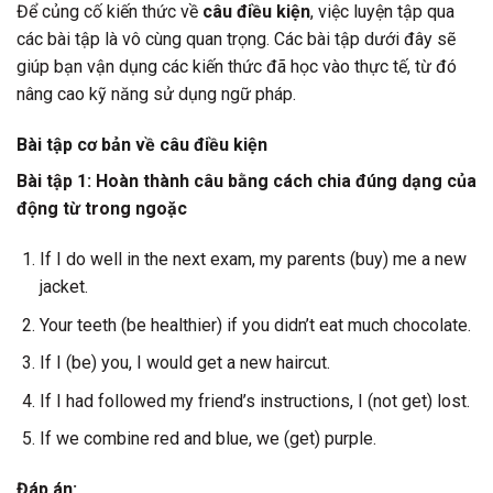
Để củng cố kiến thức về
câu điều kiện
, việc luyện tập qua
các bài tập là vô cùng quan trọng. Các bài tập dưới đây sẽ
giúp bạn vận dụng các kiến thức đã học vào thực tế, từ đó
nâng cao kỹ năng sử dụng ngữ pháp.
Bài tập cơ bản về câu điều kiện
Bài tập 1: Hoàn thành câu bằng cách chia đúng dạng của
động từ trong ngoặc
If I do well in the next exam, my parents (buy) me a new
jacket.
Your teeth (be healthier) if you didn’t eat much chocolate.
If I (be) you, I would get a new haircut.
If I had followed my friend’s instructions, I (not get) lost.
If we combine red and blue, we (get) purple.
Đáp án: