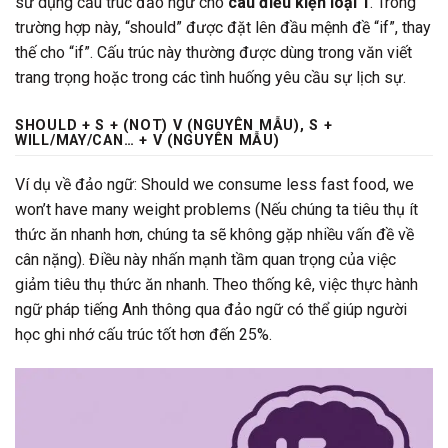
sử dụng cấu trúc đảo ngữ cho
câu điều kiện loại 1
. Trong
trường hợp này, “should” được đặt lên đầu mệnh đề “if”, thay
thế cho “if”. Cấu trúc này thường được dùng trong văn viết
trang trọng hoặc trong các tình huống yêu cầu sự lịch sự.
SHOULD + S + (NOT) V (NGUYÊN MẪU), S +
WILL/MAY/CAN… + V (NGUYÊN MẪU)
Ví dụ về đảo ngữ: Should we consume less fast food, we
won’t have many weight problems (Nếu chúng ta tiêu thụ ít
thức ăn nhanh hơn, chúng ta sẽ không gặp nhiều vấn đề về
cân nặng). Điều này nhấn mạnh tầm quan trọng của việc
giảm tiêu thụ thức ăn nhanh. Theo thống kê, việc thực hành
ngữ pháp tiếng Anh thông qua đảo ngữ có thể giúp người
học ghi nhớ cấu trúc tốt hơn đến 25%.