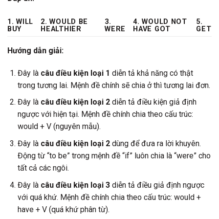
1. WILL
2. WOULD BE
3.
4. WOULD NOT
5.
BUY
HEALTHIER
WERE
HAVE GOT
GET
Hướng dẫn giải:
Đây là
câu điều kiện loại 1
diễn tả khả năng có thật
trong tương lai. Mệnh đề chính sẽ chia ở thì tương lai đơn.
Đây là
câu điều kiện loại 2
diễn tả điều kiện giả định
ngược với hiện tại. Mệnh đề chính chia theo cấu trúc:
would + V (nguyên mẫu).
Đây là
câu điều kiện loại 2
dùng để đưa ra lời khuyên.
Động từ “to be” trong mệnh đề “if” luôn chia là “were” cho
tất cả các ngôi.
Đây là
câu điều kiện loại 3
diễn tả điều giả định ngược
với quá khứ. Mệnh đề chính chia theo cấu trúc: would +
have + V (quá khứ phân từ).