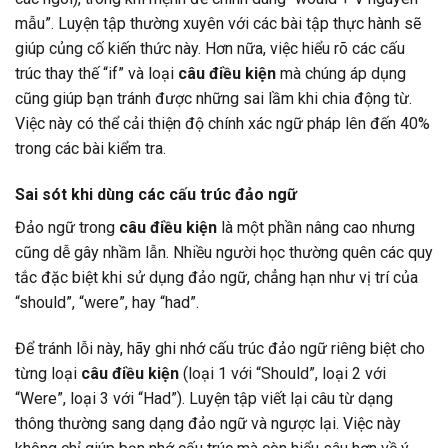
mẫu”. Luyện tập thường xuyên với các bài tập thực hành sẽ
giúp củng cố kiến thức này. Hơn nữa, việc hiểu rõ các cấu
trúc thay thế “if” và loại
câu điều kiện
mà chúng áp dụng
cũng giúp bạn tránh được những sai lầm khi chia động từ.
Việc này có thể cải thiện độ chính xác ngữ pháp lên đến 40%
trong các bài kiểm tra.
Sai sót khi dùng các cấu trúc đảo ngữ
Đảo ngữ trong
câu điều kiện
là một phần nâng cao nhưng
cũng dễ gây nhầm lẫn. Nhiều người học thường quên các quy
tắc đặc biệt khi sử dụng đảo ngữ, chẳng hạn như vị trí của
“should”, “were”, hay “had”.
Để tránh lỗi này, hãy ghi nhớ cấu trúc đảo ngữ riêng biệt cho
từng loại
câu điều kiện
(loại 1 với “Should”, loại 2 với
“Were”, loại 3 với “Had”). Luyện tập viết lại câu từ dạng
thông thường sang dạng đảo ngữ và ngược lại. Việc này