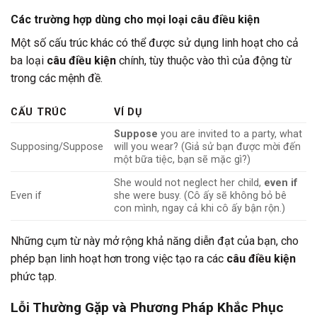
Các trường hợp dùng cho mọi loại câu điều kiện
Một số cấu trúc khác có thể được sử dụng linh hoạt cho cả
ba loại
câu điều kiện
chính, tùy thuộc vào thì của động từ
trong các mệnh đề.
CẤU TRÚC
VÍ DỤ
Suppose
you are invited to a party, what
Supposing/Suppose
will you wear? (Giả sử bạn được mời đến
một bữa tiệc, bạn sẽ mặc gì?)
She would not neglect her child,
even if
Even if
she were busy. (Cô ấy sẽ không bỏ bê
con mình, ngay cả khi cô ấy bận rộn.)
Những cụm từ này mở rộng khả năng diễn đạt của bạn, cho
phép bạn linh hoạt hơn trong việc tạo ra các
câu điều kiện
phức tạp.
Lỗi Thường Gặp và Phương Pháp Khắc Phục