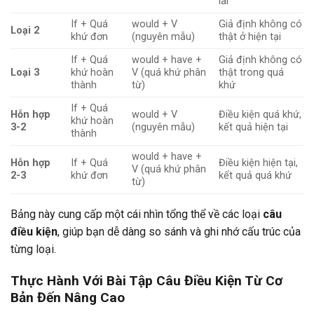
lai
If + Quá
would + V
Giả định không có
Loại 2
khứ đơn
(nguyên mẫu)
thật ở hiện tại
If + Quá
would + have +
Giả định không có
Loại 3
khứ hoàn
V (quá khứ phân
thật trong quá
thành
từ)
khứ
If + Quá
Hỗn hợp
would + V
Điều kiện quá khứ,
khứ hoàn
3-2
(nguyên mẫu)
kết quả hiện tại
thành
would + have +
Hỗn hợp
If + Quá
Điều kiện hiện tại,
V (quá khứ phân
2-3
khứ đơn
kết quả quá khứ
từ)
Bảng này cung cấp một cái nhìn tổng thể về các loại
câu
điều kiện
, giúp bạn dễ dàng so sánh và ghi nhớ cấu trúc của
từng loại.
Thực Hành Với Bài Tập Câu Điều Kiện Từ Cơ
Bản Đến Nâng Cao