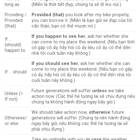
long as
(Miễn là thời tiết đẹp, chúng ta sẽ đi leo núi.)
Providing /
Provided (that)
you look after my bike properly,
Provided
you can borrow it. (Miễn là bạn giữ xe đạp của tôi
(that)
cẩn thận, bạn có thể mượn nó.)
If you happen to see her
, ask her whether she
If …
can come to my place this weekend. (Nếu bạn tình
(should)
cờ gặp cô ấy, hãy hỏi cô ấy liệu cô ấy có thể đến
happen to
nhà tôi cuối tuần này không.)
If you should see her
, ask her whether she can
come to my place this weekend. (Nếu bạn có gặp
If … should
cô ấy, hãy hỏi cô ấy liệu cô ấy có thể đến nhà tôi
cuối tuần này không.)
Future generations will suffer
unless
we take
Unless (=
action now. (Các thế hệ tương lai sẽ chịu đựng nếu
If not)
chúng ta không hành động ngay bây giờ.)
We should take action now,
otherwise
future
Otherwise/
generations will suffer. (Chúng ta nên hành động
or else
ngay bây giờ, nếu không các thế hệ tương lai sẽ
phải chịu đựng.)
Take an umbrella with you
in case
the weather