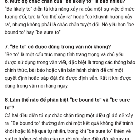
6. Mức độ chắc chắn của “be likely to” là bao nhiêu?
“Be likely to” diễn tả khả năng xảy ra của một sự việc ở mức
tương đối, tức là “có thể xảy ra” hoặc “có khuynh hướng xảy
ra”, nhưng không phải là chắc chắn tuyệt đối. Nó yếu hơn “be
bound to” hay “be sure to”.
7. “Be to” có được dùng trong văn nói không?
“Be to” là một cấu trúc mang tính trang trọng và chủ yếu
được sử dụng trong văn viết, đặc biệt là trong các thông báo
chính thức, bài báo hoặc văn bản hành chính để chỉ một
quyết định hoặc sắp đặt đã được định sẵn. Rất ít khi được
dùng trong văn nói hàng ngày.
8. Làm thế nào để phân biệt “be bound to” và “be sure
to”?
Cả hai đều diễn tả sự chắc chắn rằng một điều gì đó sẽ xảy
ra. “Be bound to” thường ám chỉ một kết quả không thể tránh
khỏi hoặc là hệ quả tự nhiên, trong khi “be sure to” thiên về
sự tin tưởng cá nhân của người nói rằng điều đó sẽ xảy ra.