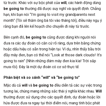
từ trước. Khác với sự bộc phát của
will
, các hành động dùng
be going to
thường đã được suy nghĩ và quyết định. Chẳng
hạn, khi bạn nói “I’m going to visit my grandparents next
month” (Tôi sẽ thăm ông bà tôi vào tháng tới), điều này ngụ ý
rằng bạn đã lên kế hoạch cho chuyến đi này từ trước.
Bên cạnh đó,
be going to
cũng được dùng khi người nói
đưa ra các dự đoán có căn cứ rõ ràng, dựa trên bằng chứng
hoặc dấu hiệu có sẵn trong hiện tại. Ví dụ, nhìn thấy bầu trời
đầy mây đen, bạn có thể nói “Look at those dark clouds! It’s
going to rain” (Nhìn những đám mây đen kia kìa! Trời sắp
mưa rồi). Đây là một dự đoán có cơ sở thực tế.
Phân biệt và so sánh “will” và “be going to”
Mặc dù cả
will
và
be going to
đều diễn tả các sự việc trong
tương lai, chúng mang những sắc thái ý nghĩa khác nhau.
Will
thường được sử dụng cho các quyết định, dự đoán hoặc lời
hứa được đưa ra ngay tại thời điểm nói, mang tính bộc phát