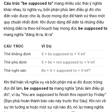
Cấu trúc “be supposed to”
mang nhiều sắc thái ý nghĩa
khác nhau, từ nghĩa vụ, bổn phận phải làm điều gì đó cho
đến việc được cho là, được mong đợi để hành xử theo một
quy chuẩn nhất định. Khi được dùng để diễn tả những điều
không diễn ra theo kế hoạch hay mong đợi,
be supposed to
mang nghĩa “đáng lẽ ra, lẽ ra”.
CẤU TRÚC
VÍ DỤ
Thể khẳng định
S + be supposed to + V-inf
Thể phủ định
S + be + not supposed to + V-inf
Thể nghi vấn
Be + S + supposed to + V-inf?
Khi thể hiện về nghĩa vụ và bổn phận mà ai đó được trông
đợi để làm,
be supposed to
mang nghĩa “phải làm điều gì
đó”, ví dụ “You are supposed to finish this report by Friday”
(Bạn phải hoàn thành báo cáo này trước thứ Sáu). Khi nói về
sự tin tưởng ai hoặc một sự vật nào đó, nó lại mang nghĩa