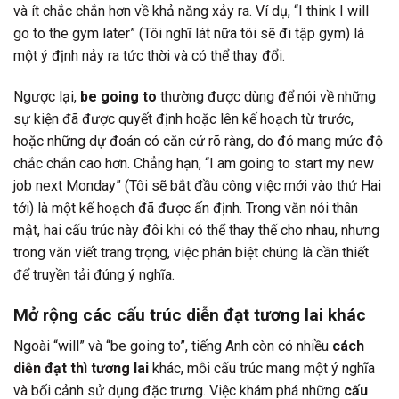
và ít chắc chắn hơn về khả năng xảy ra. Ví dụ, “I think I will
go to the gym later” (Tôi nghĩ lát nữa tôi sẽ đi tập gym) là
một ý định nảy ra tức thời và có thể thay đổi.
Ngược lại,
be going to
thường được dùng để nói về những
sự kiện đã được quyết định hoặc lên kế hoạch từ trước,
hoặc những dự đoán có căn cứ rõ ràng, do đó mang mức độ
chắc chắn cao hơn. Chẳng hạn, “I am going to start my new
job next Monday” (Tôi sẽ bắt đầu công việc mới vào thứ Hai
tới) là một kế hoạch đã được ấn định. Trong văn nói thân
mật, hai cấu trúc này đôi khi có thể thay thế cho nhau, nhưng
trong văn viết trang trọng, việc phân biệt chúng là cần thiết
để truyền tải đúng ý nghĩa.
Mở rộng các cấu trúc diễn đạt tương lai khác
Ngoài “will” và “be going to”, tiếng Anh còn có nhiều
cách
diễn đạt thì tương lai
khác, mỗi cấu trúc mang một ý nghĩa
và bối cảnh sử dụng đặc trưng. Việc khám phá những
cấu