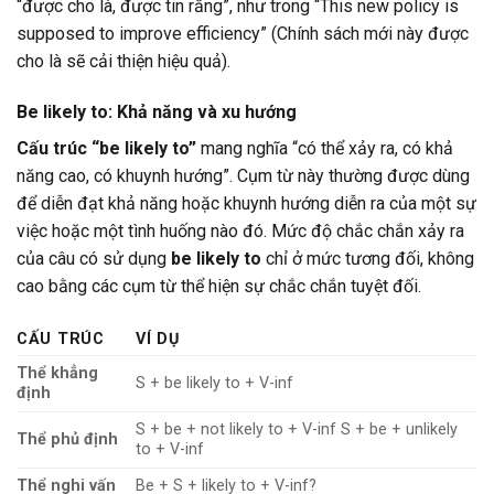
“được cho là, được tin rằng”, như trong “This new policy is
supposed to improve efficiency” (Chính sách mới này được
cho là sẽ cải thiện hiệu quả).
Be likely to: Khả năng và xu hướng
Cấu trúc “be likely to”
mang nghĩa “có thể xảy ra, có khả
năng cao, có khuynh hướng”. Cụm từ này thường được dùng
để diễn đạt khả năng hoặc khuynh hướng diễn ra của một sự
việc hoặc một tình huống nào đó. Mức độ chắc chắn xảy ra
của câu có sử dụng
be likely to
chỉ ở mức tương đối, không
cao bằng các cụm từ thể hiện sự chắc chắn tuyệt đối.
CẤU TRÚC
VÍ DỤ
Thể khẳng
S + be likely to + V-inf
định
S + be + not likely to + V-inf S + be + unlikely
Thể phủ định
to + V-inf
Thể nghi vấn
Be + S + likely to + V-inf?