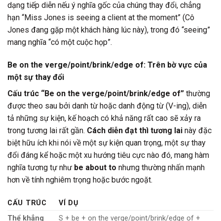
dạng tiếp diễn nếu ý nghĩa gốc của chúng thay đổi, chẳng
hạn “Miss Jones is seeing a client at the moment” (Cô
Jones đang gặp một khách hàng lúc này), trong đó “seeing”
mang nghĩa “có một cuộc họp”.
Be on the verge/point/brink/edge of: Trên bờ vực của
một sự thay đổi
Cấu trúc “Be on the verge/point/brink/edge of”
thường
được theo sau bởi danh từ hoặc danh động từ (V-ing), diễn
tả những sự kiện, kế hoạch có khả năng rất cao sẽ xảy ra
trong tương lai rất gần.
Cách diễn đạt thì tương lai
này đặc
biệt hữu ích khi nói về một sự kiện quan trọng, một sự thay
đổi đáng kể hoặc một xu hướng tiêu cực nào đó, mang hàm
nghĩa tương tự như
be about to
nhưng thường nhấn mạnh
hơn về tính nghiêm trọng hoặc bước ngoặt.
CẤU TRÚC
VÍ DỤ
Thể khẳng
S + be + on the verge/point/brink/edge of +