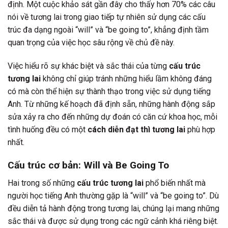
định. Một cuộc khảo sát gần đây cho thấy hơn 70% các câu
nói về tương lai trong giao tiếp tự nhiên sử dụng các cấu
trúc đa dạng ngoài “will” và “be going to”, khẳng định tầm
quan trọng của việc học sâu rộng về chủ đề này.
Việc hiểu rõ sự khác biệt và sắc thái của từng
cấu trúc
tương lai
không chỉ giúp tránh những hiểu lầm không đáng
có mà còn thể hiện sự thành thạo trong việc sử dụng tiếng
Anh. Từ những kế hoạch đã định sẵn, những hành động sắp
sửa xảy ra cho đến những dự đoán có căn cứ khoa học, mỗi
tình huống đều có một
cách diễn đạt thì tương lai
phù hợp
nhất.
Cấu trúc cơ bản: Will và Be Going To
Hai trong số những
cấu trúc tương lai
phổ biến nhất mà
người học tiếng Anh thường gặp là “will” và “be going to”. Dù
đều diễn tả hành động trong tương lai, chúng lại mang những
sắc thái và được sử dụng trong các ngữ cảnh khá riêng biệt.