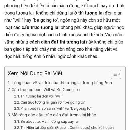
phương tiện để diễn tả các hành động, kế hoạch hay dự định
trong tương lai. Không chỉ dừng lại ở
thì tương lai
đơn giản
như “will” hay “be going to”, ngôn ngữ này còn sở hữu một
loạt các
cấu trúc tương lai
phong phú khác, giúp người học
diễn đạt ý nghĩa một cách chính xác và tinh tế hơn. Việc nắm
vững những
cách diễn đạt thì tương lai
này không chỉ giúp
bạn giao tiếp trôi chảy mà còn nâng cao khả năng viết và
đọc hiểu tiếng Anh ở nhiều ngữ cảnh khác nhau.
Xem Nội Dung Bài Viết
Tổng quan về vai trò của thì tương lai trong tiếng Anh
Cấu trúc cơ bản: Will và Be Going To
Thì tương lai đơn với “will”
Cấu trúc tương lai gần với “be going to”
Phân biệt và so sánh “will” và “be going to”
Mở rộng các cấu trúc diễn đạt tương lai khác
Be about to: Hành động sắp xảy ra
Thì Hiện tại tiếp diễn (Present Continuous) cho kế hoạch