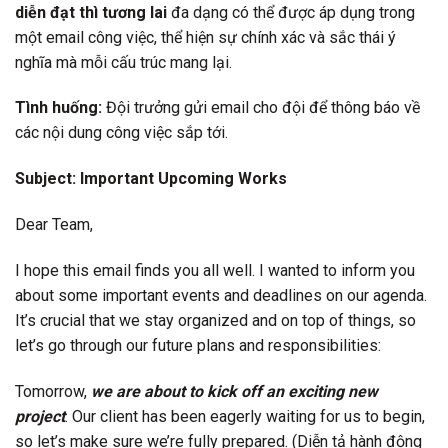
diễn đạt thì tương lai
đa dạng có thể được áp dụng trong
một email công việc, thể hiện sự chính xác và sắc thái ý
nghĩa mà mỗi cấu trúc mang lại.
Tình huống:
Đội trưởng gửi email cho đội để thông báo về
các nội dung công việc sắp tới.
Subject: Important Upcoming Works
Dear Team,
I hope this email finds you all well. I wanted to inform you
about some important events and deadlines on our agenda.
It’s crucial that we stay organized and on top of things, so
let’s go through our future plans and responsibilities:
Tomorrow,
we are about to kick off an exciting new
project
. Our client has been eagerly waiting for us to begin,
so let’s make sure we’re fully prepared. (Diễn tả hành động