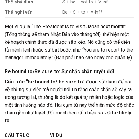
Thể phủ định
S + be + not to + V-inf
Thể nghi vấn
Be + S + to + V-inf?
Một ví dụ là “The President is to visit Japan next month”
(Tổng thống sẽ thăm Nhật Bản vào tháng tới), thể hiện một
kế hoạch chính thức đã được sắp xếp. Nó cũng có thể diễn
tả mệnh lệnh hoặc sự bắt buộc, như “You are to report to the
manager immediately” (Bạn phải báo cáo ngay cho quản lý).
Be bound to/Be sure to: Sự chắc chắn tuyệt đối
Cấu trúc “be bound to/ be sure to”
được sử dụng để nói
về những sự việc mà người nói tin rằng chắc chắn sẽ xảy ra
trong tương lai, thường là do kết quả tự nhiên hoặc logic của
một tình huống nào đó. Hai cụm từ này thể hiện mức độ chắc
chắn gần như tuyệt đối, mạnh hơn rất nhiều so với
be likely
to
.
CẤU TRÚC
VÍ DỤ