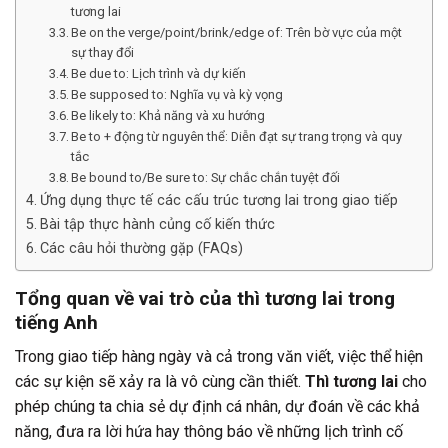
tương lai
Be on the verge/point/brink/edge of: Trên bờ vực của một
sự thay đổi
Be due to: Lịch trình và dự kiến
Be supposed to: Nghĩa vụ và kỳ vọng
Be likely to: Khả năng và xu hướng
Be to + động từ nguyên thể: Diễn đạt sự trang trọng và quy
tắc
Be bound to/Be sure to: Sự chắc chắn tuyệt đối
Ứng dụng thực tế các cấu trúc tương lai trong giao tiếp
Bài tập thực hành củng cố kiến thức
Các câu hỏi thường gặp (FAQs)
Tổng quan về vai trò của thì tương lai trong
tiếng Anh
Trong giao tiếp hàng ngày và cả trong văn viết, việc thể hiện
các sự kiện sẽ xảy ra là vô cùng cần thiết.
Thì tương lai
cho
phép chúng ta chia sẻ dự định cá nhân, dự đoán về các khả
năng, đưa ra lời hứa hay thông báo về những lịch trình cố