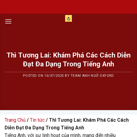
Skip
to
content
Thì Tương Lai: Khám Phá Các Cách Diễn
Đạt Đa Dạng Trong Tiếng Anh
POSTED ON
16/07/2025
BY
TEAM ANH NGỮ OXFORD
Trang Chủ
/
Tin tức
/ Thì Tương Lai: Khám Phá Các Cách
Diễn Đạt Đa Dạng Trong Tiếng Anh
Tiếng Anh, với sự linh hoạt của mình, mang đến nhiều