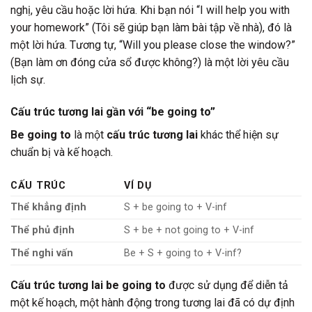
nghị, yêu cầu hoặc lời hứa. Khi bạn nói “I will help you with
your homework” (Tôi sẽ giúp bạn làm bài tập về nhà), đó là
một lời hứa. Tương tự, “Will you please close the window?”
(Bạn làm ơn đóng cửa sổ được không?) là một lời yêu cầu
lịch sự.
Cấu trúc tương lai gần với “be going to”
Be going to
là một
cấu trúc tương lai
khác thể hiện sự
chuẩn bị và kế hoạch.
CẤU TRÚC
VÍ DỤ
Thể khẳng định
S + be going to + V-inf
Thể phủ định
S + be + not going to + V-inf
Thể nghi vấn
Be + S + going to + V-inf?
Cấu trúc tương lai
be going to
được sử dụng để diễn tả
một kế hoạch, một hành động trong tương lai đã có dự định