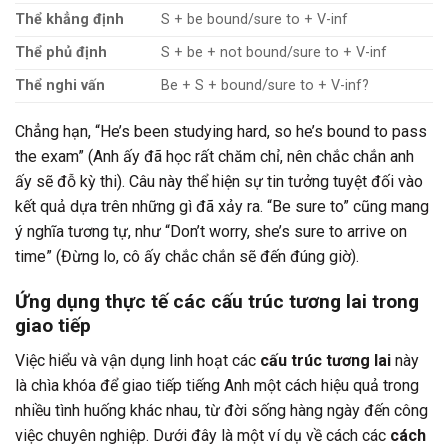
Thể khẳng định
S + be bound/sure to + V-inf
Thể phủ định
S + be + not bound/sure to + V-inf
Thể nghi vấn
Be + S + bound/sure to + V-inf?
Chẳng hạn, “He’s been studying hard, so he’s bound to pass
the exam” (Anh ấy đã học rất chăm chỉ, nên chắc chắn anh
ấy sẽ đỗ kỳ thi). Câu này thể hiện sự tin tưởng tuyệt đối vào
kết quả dựa trên những gì đã xảy ra. “Be sure to” cũng mang
ý nghĩa tương tự, như “Don’t worry, she’s sure to arrive on
time” (Đừng lo, cô ấy chắc chắn sẽ đến đúng giờ).
Ứng dụng thực tế các cấu trúc tương lai trong
giao tiếp
Việc hiểu và vận dụng linh hoạt các
cấu trúc tương lai
này
là chìa khóa để giao tiếp tiếng Anh một cách hiệu quả trong
nhiều tình huống khác nhau, từ đời sống hàng ngày đến công
việc chuyên nghiệp. Dưới đây là một ví dụ về cách các
cách