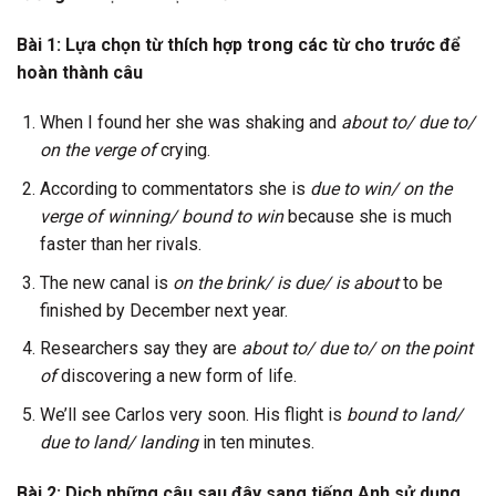
Bài 1: Lựa chọn từ thích hợp trong các từ cho trước để
hoàn thành câu
When I found her she was shaking and
about to/ due to/
on the verge of
crying.
According to commentators she is
due to win/ on the
verge of winning/ bound to win
because she is much
faster than her rivals.
The new canal is
on the brink/ is due/ is about
to be
finished by December next year.
Researchers say they are
about to/ due to/ on the point
of
discovering a new form of life.
We’ll see Carlos very soon. His flight is
bound to land/
due to land/ landing
in ten minutes.
Bài 2: Dịch những câu sau đây sang tiếng Anh sử dụng