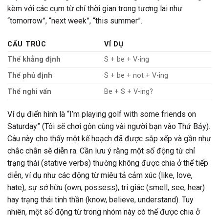
kèm với các cụm từ chỉ thời gian trong tương lai như
“tomorrow”, “next week”, “this summer”.
CẤU TRÚC
VÍ DỤ
Thể khẳng định
S + be + V-ing
Thể phủ định
S + be + not + V-ing
Thể nghi vấn
Be + S + V-ing?
Ví dụ điển hình là “I’m playing golf with some friends on
Saturday” (Tôi sẽ chơi gôn cùng vài người bạn vào Thứ Bảy).
Câu này cho thấy một kế hoạch đã được sắp xếp và gần như
chắc chắn sẽ diễn ra. Cần lưu ý rằng một số động từ chỉ
trạng thái (stative verbs) thường không được chia ở thể tiếp
diễn, ví dụ như các động từ miêu tả cảm xúc (like, love,
hate), sự sở hữu (own, possess), tri giác (smell, see, hear)
hay trạng thái tinh thần (know, believe, understand). Tuy
nhiên, một số động từ trong nhóm này có thể được chia ở