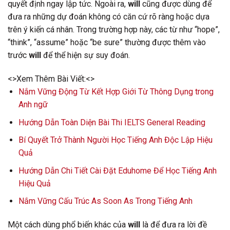
quyết định ngay lập tức. Ngoài ra,
will
cũng được dùng để
đưa ra những dự đoán không có căn cứ rõ ràng hoặc dựa
trên ý kiến cá nhân. Trong trường hợp này, các từ như “hope”,
“think”, “assume” hoặc “be sure” thường được thêm vào
trước
will
để thể hiện sự suy đoán.
<>Xem Thêm Bài Viết:<>
Nắm Vững Động Từ Kết Hợp Giới Từ Thông Dụng trong
Anh ngữ
Hướng Dẫn Toàn Diện Bài Thi IELTS General Reading
Bí Quyết Trở Thành Người Học Tiếng Anh Độc Lập Hiệu
Quả
Hướng Dẫn Chi Tiết Cài Đặt Eduhome Để Học Tiếng Anh
Hiệu Quả
Nắm Vững Cấu Trúc As Soon As Trong Tiếng Anh
Một cách dùng phổ biến khác của
will
là để đưa ra lời đề