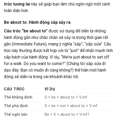
trúc tương lai
này sẽ giúp bạn làm chủ ngôn ngữ một cách
toàn diện hơn.
Be about to: Hành động sắp xảy ra
Cấu trúc “be about to”
được sử dụng để diễn tả những
hành động gần như chắc chắn sẽ xảy ra trong thời gian rất
gần (Immediate Future), mang ý nghĩa “sắp”, “sắp sửa”. Cấu
trúc này thường được kết hợp với từ “just” để nhấn mạnh tính
cấp bách của hành động. Ví dụ, “We’re just about to set off
for a walk. Do you want to come?” (Chúng tôi sắp sửa đi
dạo đây. Bạn có muốn đi cùng không?) thể hiện một hành
động sẽ diễn ra trong vài khoảnh khắc tới.
CẤU TRÚC
VÍ DỤ
Thể khẳng định
S + be + about to + V-inf
Thể phủ định
S + be + not + about to + V-inf
Thể nghi vấn
Be + S + about to + V-inf?