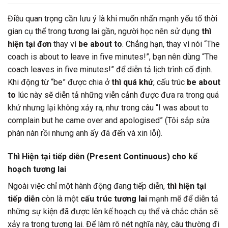
Điều quan trọng cần lưu ý là khi muốn nhấn mạnh yếu tố thời
gian cụ thể trong tương lai gần, người học nên sử dụng
thì
hiện tại đơn
thay vì
be about to
. Chẳng hạn, thay vì nói “The
coach is about to leave in five minutes!”, bạn nên dùng “The
coach leaves in five minutes!” để diễn tả lịch trình cố định.
Khi động từ “be” được chia ở
thì quá khứ
, cấu trúc
be about
to
lúc này sẽ diễn tả những viễn cảnh được đưa ra trong quá
khứ nhưng lại không xảy ra, như trong câu “I was about to
complain but he came over and apologised” (Tôi sắp sửa
phàn nàn rồi nhưng anh ấy đã đến và xin lỗi).
Thì Hiện tại tiếp diễn (Present Continuous) cho kế
hoạch tương lai
Ngoài việc chỉ một hành động đang tiếp diễn,
thì hiện tại
tiếp diễn
còn là một
cấu trúc tương lai
mạnh mẽ để diễn tả
những sự kiện đã được lên kế hoạch cụ thể và chắc chắn sẽ
xảy ra trong tương lai. Để làm rõ nét nghĩa này, câu thường đi