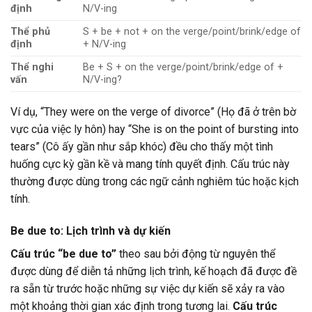
định
N/V-ing
Thể phủ
S + be + not + on the verge/point/brink/edge of
định
+ N/V-ing
Thể nghi
Be + S + on the verge/point/brink/edge of +
vấn
N/V-ing?
Ví dụ, “They were on the verge of divorce” (Họ đã ở trên bờ
vực của việc ly hôn) hay “She is on the point of bursting into
tears” (Cô ấy gần như sắp khóc) đều cho thấy một tình
huống cực kỳ gần kề và mang tính quyết định. Cấu trúc này
thường được dùng trong các ngữ cảnh nghiêm túc hoặc kịch
tính.
Be due to: Lịch trình và dự kiến
Cấu trúc “be due to”
theo sau bởi động từ nguyên thể
được dùng để diễn tả những lịch trình, kế hoạch đã được đề
ra sẵn từ trước hoặc những sự việc dự kiến sẽ xảy ra vào
một khoảng thời gian xác định trong tương lai.
Cấu trúc