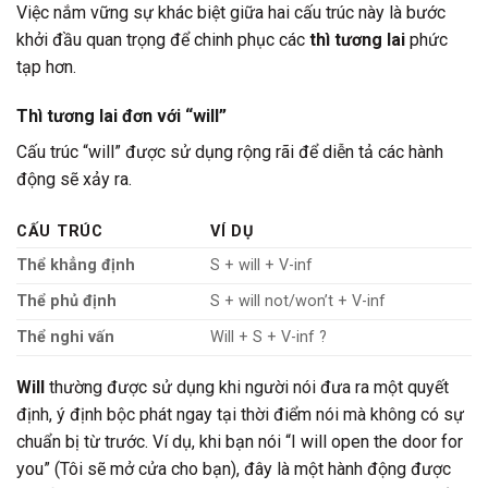
Việc nắm vững sự khác biệt giữa hai cấu trúc này là bước
khởi đầu quan trọng để chinh phục các
thì tương lai
phức
tạp hơn.
Thì tương lai đơn với “will”
Cấu trúc “will” được sử dụng rộng rãi để diễn tả các hành
động sẽ xảy ra.
CẤU TRÚC
VÍ DỤ
Thể khẳng định
S + will + V-inf
Thể phủ định
S + will not/won’t + V-inf
Thể nghi vấn
Will + S + V-inf ?
Will
thường được sử dụng khi người nói đưa ra một quyết
định, ý định bộc phát ngay tại thời điểm nói mà không có sự
chuẩn bị từ trước. Ví dụ, khi bạn nói “I will open the door for
you” (Tôi sẽ mở cửa cho bạn), đây là một hành động được