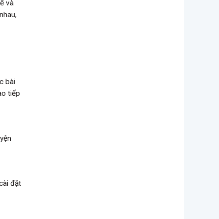
hể và
nhau,
c bài
o tiếp
uyện
cài đặt