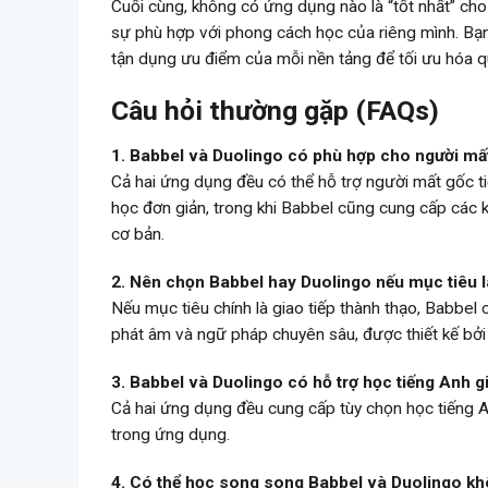
Cuối cùng, không có ứng dụng nào là “tốt nhất” cho
sự phù hợp với phong cách học của riêng mình. Bạn
tận dụng ưu điểm của mỗi nền tảng để tối ưu hóa q
Câu hỏi thường gặp (FAQs)
1. Babbel và Duolingo có phù hợp cho người mấ
Cả hai ứng dụng đều có thể hỗ trợ người mất gốc ti
học đơn giản, trong khi Babbel cũng cung cấp các k
cơ bản.
2. Nên chọn Babbel hay Duolingo nếu mục tiêu l
Nếu mục tiêu chính là giao tiếp thành thạo, Babbel c
phát âm và ngữ pháp chuyên sâu, được thiết kế bởi
3. Babbel và Duolingo có hỗ trợ học tiếng Anh 
Cả hai ứng dụng đều cung cấp tùy chọn học tiếng A
trong ứng dụng.
4. Có thể học song song Babbel và Duolingo k