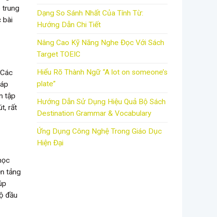
 trung
Dạng So Sánh Nhất Của Tính Từ:
 bài
Hướng Dẫn Chi Tiết
Nâng Cao Kỹ Năng Nghe Đọc Với Sách
Target TOEIC
Hiểu Rõ Thành Ngữ “A lot on someone’s
 Các
plate”
 áp
n tập
Hướng Dẫn Sử Dụng Hiệu Quả Bộ Sách
t, rất
Destination Grammar & Vocabulary
Ứng Dụng Công Nghệ Trong Giáo Dục
Hiện Đại
học
ền tảng
úp
độ đầu