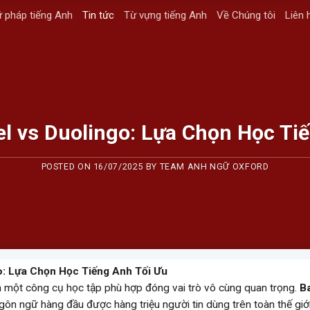
 pháp tiếng Anh
Tin tức
Từ vựng tiếng Anh
Về Chúng tôi
Liên 
l vs Duolingo: Lựa Chọn Học Ti
POSTED ON
16/07/2025
BY
TEAM ANH NGỮ OXFORD
o: Lựa Chọn Học Tiếng Anh Tối Ưu
ọn một công cụ học tập phù hợp đóng vai trò vô cùng quan trọng.
B
ôn ngữ hàng đầu được hàng triệu người tin dùng trên toàn thế giớ