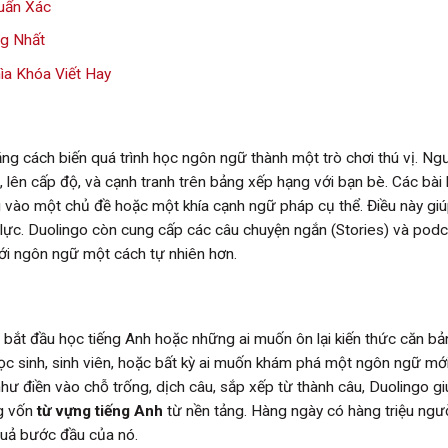
huẩn Xác
ng Nhất
ìa Khóa Viết Hay
ng cách biến quá trình học ngôn ngữ thành một trò chơi thú vị. Ng
m, lên cấp độ, và cạnh tranh trên bảng xếp hạng với bạn bè. Các bài
g vào một chủ đề hoặc một khía cạnh ngữ pháp cụ thể. Điều này gi
 lực. Duolingo còn cung cấp các câu chuyện ngắn (Stories) và pod
với ngôn ngữ một cách tự nhiên hơn.
i bắt đầu học tiếng Anh hoặc những ai muốn ôn lại kiến thức căn b
ọc sinh, sinh viên, hoặc bất kỳ ai muốn khám phá một ngôn ngữ mớ
 như điền vào chỗ trống, dịch câu, sắp xếp từ thành câu, Duolingo g
g vốn
từ vựng tiếng Anh
từ nền tảng. Hàng ngày có hàng triệu ngư
quả bước đầu của nó.