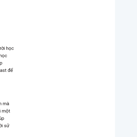
ười học
 học
úp
cast để
ản mà
i một
iúp
ời sử