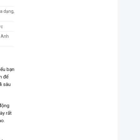
đa dạng,
ức
g Anh
Nếu bạn
n để
đi sâu
 động
ày rất
ao.