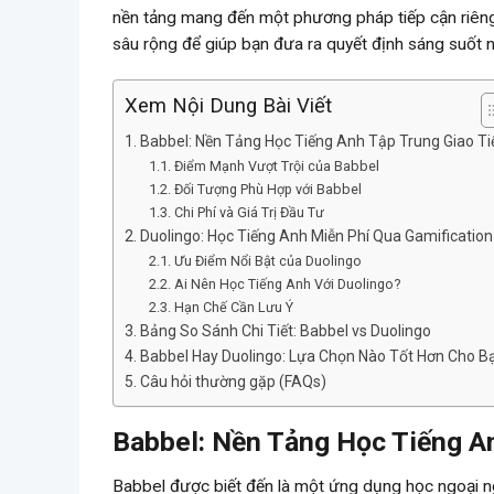
nền tảng mang đến một phương pháp tiếp cận riêng b
sâu rộng để giúp bạn đưa ra quyết định sáng suốt n
Xem Nội Dung Bài Viết
Babbel: Nền Tảng Học Tiếng Anh Tập Trung Giao Ti
Điểm Mạnh Vượt Trội của Babbel
Đối Tượng Phù Hợp với Babbel
Chi Phí và Giá Trị Đầu Tư
Duolingo: Học Tiếng Anh Miễn Phí Qua Gamification
Ưu Điểm Nổi Bật của Duolingo
Ai Nên Học Tiếng Anh Với Duolingo?
Hạn Chế Cần Lưu Ý
Bảng So Sánh Chi Tiết: Babbel vs Duolingo
Babbel Hay Duolingo: Lựa Chọn Nào Tốt Hơn Cho B
Câu hỏi thường gặp (FAQs)
Babbel: Nền Tảng Học Tiếng A
Babbel được biết đến là một ứng dụng học ngoại n