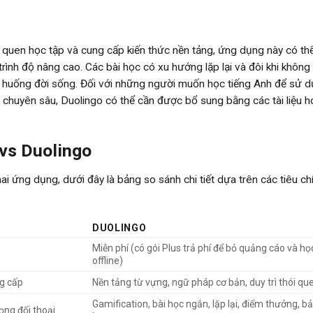
 quen học tập và cung cấp kiến thức nền tảng, ứng dụng này có th
trình độ nâng cao. Các bài học có xu hướng lặp lại và đôi khi không
 huống đời sống. Đối với những người muốn học tiếng Anh để sử 
 chuyên sâu, Duolingo có thể cần được bổ sung bằng các tài liệu 
 vs Duolingo
ai ứng dụng, dưới đây là bảng so sánh chi tiết dựa trên các tiêu ch
DUOLINGO
Miễn phí (có gói Plus trả phí để bỏ quảng cáo và họ
offline)
ng cấp
Nền tảng từ vựng, ngữ pháp cơ bản, duy trì thói qu
Gamification, bài học ngắn, lặp lại, điểm thưởng, b
rọng đối thoại