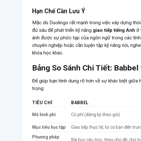
Hạn Chế Cần Lưu Ý
Mặc dù Duolingo rất mạnh trong việc xây dựng thói
đủ sâu để phát triển kỹ năng
giao tiếp tiếng Anh
ở 
ánh được sự phức tạp của ngôn ngữ trong các tình
chuyên nghiệp hoặc cần luyện tập kỹ năng nói, nghe
khóa học khác.
Bảng So Sánh Chi Tiết: Babbel
Để giúp bạn hình dung rõ hơn về sự khác biệt giữa h
trọng:
TIÊU CHÍ
BABBEL
Mô hình phí
Có phí (đăng ký theo gói)
Mục tiêu học tập
Giao tiếp thực tế, từ cơ bản đến tru
Phương pháp
Bài học cấu trúc, theo chủ đề, chú t