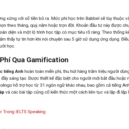
ơng xứng với số tiền bỏ ra. Mức phí học trên Babbel sẽ tùy thuộc v
họn theo tháng, quý, năm hoặc trọn đời. Khoản đầu tư này được ch
toàn diện và một lộ trình học tập có mục tiêu rõ ràng. Theo thống k
 thấy tự tin hơn khi nói chuyện sau 5 giờ sử dụng ứng dụng. Điề
ười học.
Phí Qua Gamification
c tiếng Anh
hoàn toàn miễn phí, thu hút hàng trăm triệu người dùn
 đầy sáng tạo. Được thiết kế đặc biệt cho người mới bắt đầu hoặc
olingo hỗ trợ học từ 31 ngôn ngữ khác nhau, bao gồm cả tiếng An
áp
và các bài tập củng cố kiến thức một cách liên tục và lặp đi lặp l
r Trong IELTS Speaking