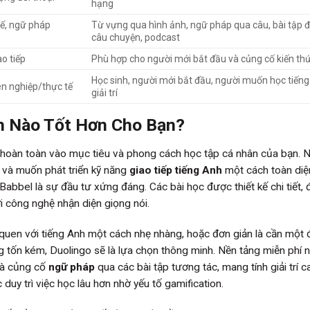
hạng
tế, ngữ pháp
Từ vựng qua hình ảnh, ngữ pháp qua câu, bài tập 
câu chuyện, podcast
o tiếp
Phù hợp cho người mới bắt đầu và củng cố kiến th
Học sinh, người mới bắt đầu, người muốn học tiến
ên nghiệp/thực tế
giải trí
n Nào Tốt Hơn Cho Bạn?
hoàn toàn vào mục tiêu và phong cách học tập cá nhân của bạn. 
 và muốn phát triển kỹ năng
giao tiếp tiếng Anh
một cách toàn diệ
abbel là sự đầu tư xứng đáng. Các bài học được thiết kế chi tiết, 
i công nghệ nhận diện giọng nói.
 quen với tiếng Anh một cách nhẹ nhàng, hoặc đơn giản là cần một
g tốn kém, Duolingo sẽ là lựa chọn thông minh. Nền tảng miễn phí n
à củng cố
ngữ pháp
qua các bài tập tương tác, mang tính giải trí c
duy trì việc học lâu hơn nhờ yếu tố gamification.