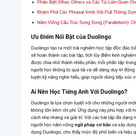
Phân Biệt Other, Others và Các Từ Liên Quan C
Khám Phá Các Phrasal Verb Với Pull Thông Dụ
Nắm Vững Cấu Trúc Song Song (Parallelism): Ch
Ưu Điểm Nổi Bật của Duolingo
Duolingo tạo ra một trải nghiệm học tập độc đáo bằ
sẽ hoàn thành các bài tập, tích lũy điểm kinh nghiệ
được chia nhỏ thành nhiều phần, mỗi phần tập trun
người học không bị quá tải và dễ dàng duy trì động
luyện kỹ năng nghe hiểu, giúp người dùng tiếp xúc 
Ai Nên Học Tiếng Anh Với Duolingo?
Duolingo là lựa chọn tuyệt vời cho những người mớ
không tốn kém chi phí. Ứng dụng này phù hợp với h
cách nhẹ nhàng và giải trí. Với các bài tập đa dạng
người học nắm vững
ngữ pháp cơ bản
và xây dựn
dụng Duolingo, cho thấy mức độ phổ biến và hiệu 