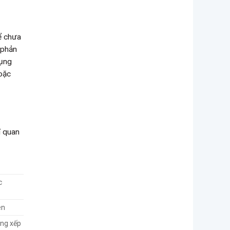
ể chưa
 phản
dụng
hoặc
í quan
c
en
ảng xếp