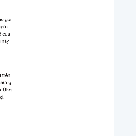
ào gói
uyển
ê của
u này
g trên
 những
h. Ứng
ại.