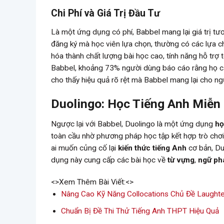
Chi Phí và Giá Trị Đầu Tư
Là một ứng dụng có phí, Babbel mang lại giá trị tư
đăng ký mà học viên lựa chọn, thường có các lựa c
hóa thành chất lượng bài học cao, tính năng hỗ trợ 
Babbel, khoảng 73% người dùng báo cáo rằng họ cảm
cho thấy hiệu quả rõ rệt mà Babbel mang lại cho ng
Duolingo: Học Tiếng Anh Miễn 
Ngược lại với Babbel, Duolingo là một ứng dụng
họ
toàn cầu nhờ phương pháp học tập kết hợp trò chơi
ai muốn củng cố lại
kiến thức tiếng Anh
cơ bản, Du
dụng này cung cấp các bài học về
từ vựng
,
ngữ ph
<>Xem Thêm Bài Viết:<>
Nâng Cao Kỹ Năng Collocations Chủ Đề Laughte
Chuẩn Bị Đề Thi Thử Tiếng Anh THPT Hiệu Quả