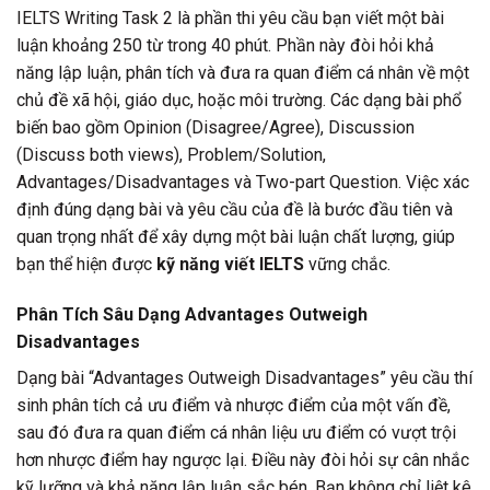
IELTS Writing Task 2 là phần thi yêu cầu bạn viết một bài
luận khoảng 250 từ trong 40 phút. Phần này đòi hỏi khả
năng lập luận, phân tích và đưa ra quan điểm cá nhân về một
chủ đề xã hội, giáo dục, hoặc môi trường. Các dạng bài phổ
biến bao gồm Opinion (Disagree/Agree), Discussion
(Discuss both views), Problem/Solution,
Advantages/Disadvantages và Two-part Question. Việc xác
định đúng dạng bài và yêu cầu của đề là bước đầu tiên và
quan trọng nhất để xây dựng một bài luận chất lượng, giúp
bạn thể hiện được
kỹ năng viết IELTS
vững chắc.
Phân Tích Sâu Dạng Advantages Outweigh
Disadvantages
Dạng bài “Advantages Outweigh Disadvantages” yêu cầu thí
sinh phân tích cả ưu điểm và nhược điểm của một vấn đề,
sau đó đưa ra quan điểm cá nhân liệu ưu điểm có vượt trội
hơn nhược điểm hay ngược lại. Điều này đòi hỏi sự cân nhắc
kỹ lưỡng và khả năng lập luận sắc bén. Bạn không chỉ liệt kê