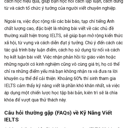
cách học hiệu quả, giúp bạn học hỏi cách lập luận, cách dùng
từ và cách tổ chức ý tưởng của người viết chuyên nghiệp.
Ngoài ra, việc đọc rộng rãi các bài báo, tạp chí tiếng Anh
chất lượng cao, đặc biệt là những bài viết về các chủ đề
thường xuất hiện trong IELTS, sẽ giúp bạn mở rộng kiến thức
xã hội, từ vựng và cách diễn đạt ý tưởng. Chú ý đến cách các
tác giả trình bày luận điểm, cách họ sử dụng từ nối và cách
họ kết luận bài viết. Việc nhận phản hồi từ giáo viên hoặc
những người có kinh nghiệm cũng vô cùng giá trị, họ có thể
chỉ ra những điểm yếu mà bạn không nhận ra và đưa ra lời
khuyên cụ thể để cải thiện. Khoảng 60% thí sinh tham gia
IELTS cảm thấy kỹ năng viết là phần khó khăn nhất, và việc
áp dụng một chiến lược học tập bài bản, kiên trì sẽ là chìa
khóa để vượt qua thử thách này.
Câu hỏi thường gặp (FAQs) về Kỹ Năng Viết
IELTS