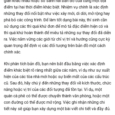
gian khác nhau hoặc so sánh hai bản đồ của cùng một địa
điểm tại hai thời điểm khác biệt. Nhiệm vụ chính là xác định
những thay đổi nổi bật như việc xây mới, di dời, mở rộng hay
phá bỏ các công trình. Để làm tốt dạng bài này, thí sinh cần
sử dụng các thì quá khứ đơn để mô tả đặc điểm hiện có và
thì quá khứ hoàn thành để miêu tả những sự thay đổi đã diễn
ra. Việc nắm vững các giới từ chỉ vị trí và hướng cũng cực kỳ
quan trọng để định vị các đối tượng trên bản đồ một cách
chính xác.
Khi phân tích bản đồ, bạn nên bắt đầu bằng việc xác định
điểm khác biệt rõ ràng nhất giữa các năm, ví dụ như sự xuất
hiện của các tòa nhà mới hoặc sự biến mất của các cấu trúc
cũ. Sau đó, hãy chú ý đến những thay đổi về kích thước, chức
năng hoặc vị trí của các đối tượng đã tồn tại. Ví dụ, một
quán cà phê có thể được chuyển thành văn phòng, hoặc một
con đường có thể được mở rộng. Việc ghi nhận những chi
tiết này sẽ giúp bạn xây dựng một bài viết chi tiết và đầy đủ.