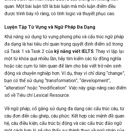
quan. Một bài luận tốt là bài luận mà mỗi luận điểm đều
được trình bày rõ ràng, có tính logic và thuyết phục cao.
Luyện Tập Từ Vựng và Ngữ Pháp Đa Dạng
Khả năng sử dụng từ vựng phong phú và cấu trúc ngữ pháp
đa dạng là hai tiêu chí quan trọng quyết định điểm số trong
cả Task 1 và Task 2 của
kỹ năng viết IELTS
. Thay vì lặp lại
một từ khóa quá nhiều lần, hãy tìm kiếm các từ đồng nghĩa
hoặc các cụm từ liên quan để làm cho bài viết trở nên sinh
động và chuyên nghiệp hơn. Ví dụ, thay vì chỉ dùng “change”,
bạn có thể sử dụng “transformation”, “development”,
“alteration” hoặc “modification”. Việc này giúp nâng cao điểm
số về Tiêu chí Lexical Resource.
Về ngữ pháp, cố gắng sử dụng đa dạng các cấu trúc câu, từ
câu đơn đến câu ghép, câu phức. Kết hợp các mệnh đề quan
hệ, câu điều kiện, cấu trúc bị động và các cấu trúc đảo ngữ
một cách hợp lý sẽ cho thấy sự thành thạo về ngữ pháp của