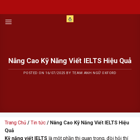
Skip
to
content
Nâng Cao Kỹ Năng Viết IELTS Hiệu Quả
POSTED ON
16/07/2025
BY
TEAM ANH NGỮ OXFORD
Trang Chủ
/
Tin tức
/ Nâng Cao Kỹ Năng Viết IELTS Hiệu
Quả
Kỹ năng viết IELTS
là một phần thi quan trọng, đòi hỏi thí