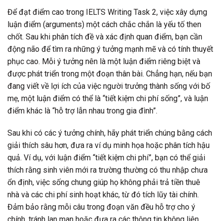
Để đạt điểm cao trong IELTS Writing Task 2, việc xây dựng
luận điểm (arguments) một cách chắc chắn là yếu tố then
chốt. Sau khi phân tích đề và xác định quan điểm, bạn cần
động não để tìm ra những ý tưởng mạnh mẽ và có tính thuyết
phục cao. Mỗi ý tưởng nên là một luận điểm riêng biệt và
được phát triển trong một đoạn thân bài. Chẳng hạn, nếu bạn
đang viết về lợi ích của việc người trưởng thành sống với bố
mẹ, một luận điểm có thể là “tiết kiệm chi phí sống”, và luận
điểm khác là “hỗ trợ lẫn nhau trong gia đình”.
Sau khi có các ý tưởng chính, hãy phát triển chúng bằng cách
giải thích sâu hơn, đưa ra ví dụ minh họa hoặc phân tích hậu
quả. Ví dụ, với luận điểm “tiết kiệm chi phí”, bạn có thể giải
thích rằng sinh viên mới ra trường thường có thu nhập chưa
ổn định, việc sống chung giúp họ không phải trả tiền thuê
nhà và các chi phí sinh hoạt khác, từ đó tích lũy tài chính.
Đảm bảo rằng mỗi câu trong đoạn văn đều hỗ trợ cho ý
chính, tránh lan man hoặc đưa ra các thông tin không liên