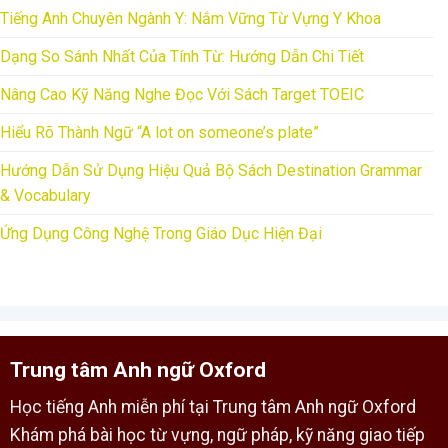
Tiếng Anh Chuyên Ngành Y: Nắm Vững Từ Vựng Y Khoa
Dạng So Sánh Nhất Của Tính Từ: Hướng Dẫn Chi Tiết
Nâng Cao Kỹ Năng Nghe Đọc Với Sách Target TOEIC
Hiểu Rõ Thành Ngữ “A lot on someone’s plate”
Hướng Dẫn Sử Dụng Hiệu Quả Bộ Sách Destination Grammar
& Vocabulary
Ứng Dụng Công Nghệ Trong Giáo Dục Hiện Đại
Trung tâm Anh ngữ Oxford
Học tiếng Anh miễn phí tại Trung tâm Anh ngữ Oxford
Khám phá bài học từ vựng, ngữ pháp, kỹ năng giao tiếp