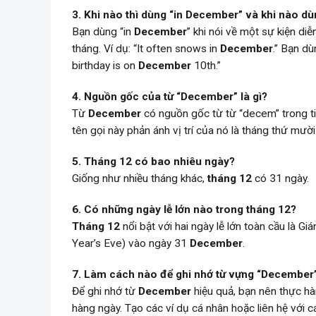
3. Khi nào thì dùng “in December” và khi nào 
Bạn dùng “in
December
” khi nói về một sự kiện di
tháng. Ví dụ: “It often snows in
December
.” Bạn d
birthday is on
December
10th.”
4. Nguồn gốc của từ “December” là gì?
Từ
December
có nguồn gốc từ từ “decem” trong tiến
tên gọi này phản ánh vị trí của nó là tháng thứ mườ
5. Tháng 12 có bao nhiêu ngày?
Giống như nhiều tháng khác,
tháng 12
có 31 ngày.
6. Có những ngày lễ lớn nào trong tháng 12?
Tháng 12
nổi bật với hai ngày lễ lớn toàn cầu là G
Year’s Eve) vào ngày 31
December
.
7. Làm cách nào để ghi nhớ từ vựng “December”
Để ghi nhớ từ
December
hiệu quả, bạn nên thực hà
hàng ngày. Tạo các ví dụ cá nhân hoặc liên hệ với c