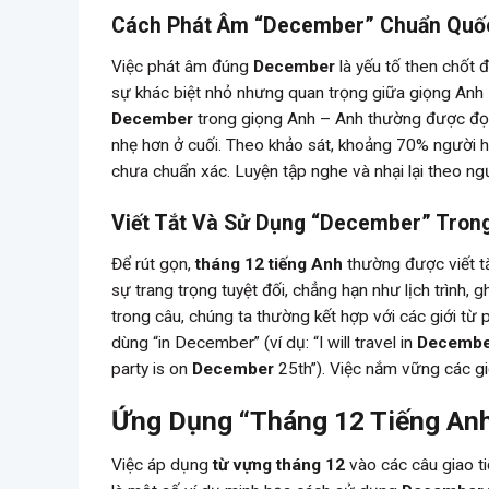
Cách Phát Âm “December” Chuẩn Quố
Việc phát âm đúng
December
là yếu tố then chốt đ
sự khác biệt nhỏ nhưng quan trọng giữa giọng Anh 
December
trong giọng Anh – Anh thường được đọc l
nhẹ hơn ở cuối. Theo khảo sát, khoảng 70% người h
chưa chuẩn xác. Luyện tập nghe và nhại lại theo ngư
Viết Tắt Và Sử Dụng “December” Tron
Để rút gọn,
tháng 12 tiếng Anh
thường được viết tắ
sự trang trọng tuyệt đối, chẳng hạn như lịch trình,
trong câu, chúng ta thường kết hợp với các giới từ 
dùng “in December” (ví dụ: “I will travel in
Decembe
party is on
December
25th”). Việc nắm vững các giớ
Ứng Dụng “Tháng 12 Tiếng Anh
Việc áp dụng
từ vựng tháng 12
vào các câu giao ti