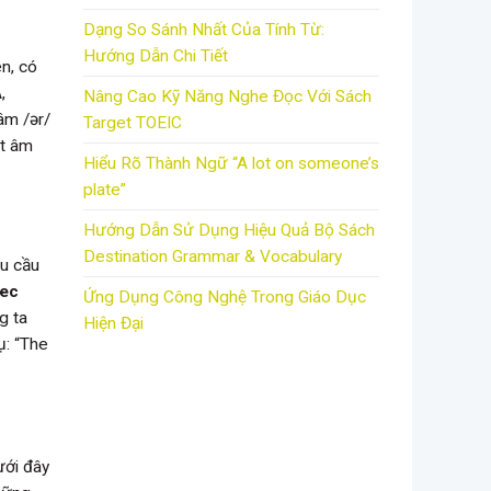
Dạng So Sánh Nhất Của Tính Từ:
Hướng Dẫn Chi Tiết
ên, có
,
Nâng Cao Kỹ Năng Nghe Đọc Với Sách
âm /ər/
Target TOEIC
át âm
Hiểu Rõ Thành Ngữ “A lot on someone’s
plate”
Hướng Dẫn Sử Dụng Hiệu Quả Bộ Sách
Destination Grammar & Vocabulary
êu cầu
ec
Ứng Dụng Công Nghệ Trong Giáo Dục
g ta
Hiện Đại
ụ: “The
ưới đây