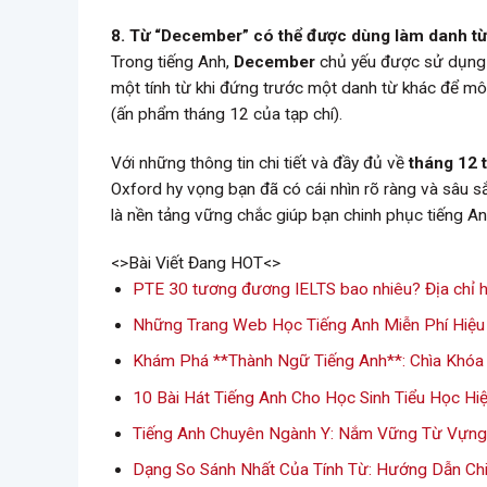
8. Từ “December” có thể được dùng làm danh từ
Trong tiếng Anh,
December
chủ yếu được sử dụng n
một tính từ khi đứng trước một danh từ khác để mô t
(ấn phẩm tháng 12 của tạp chí).
Với những thông tin chi tiết và đầy đủ về
tháng 12 
Oxford hy vọng bạn đã có cái nhìn rõ ràng và sâu 
là nền tảng vững chắc giúp bạn chinh phục tiếng A
<>Bài Viết Đang HOT<>
PTE 30 tương đương IELTS bao nhiêu? Địa chỉ h
Những Trang Web Học Tiếng Anh Miễn Phí Hiệu
Khám Phá **Thành Ngữ Tiếng Anh**: Chìa Khóa 
10 Bài Hát Tiếng Anh Cho Học Sinh Tiểu Học Hi
Tiếng Anh Chuyên Ngành Y: Nắm Vững Từ Vựng
Dạng So Sánh Nhất Của Tính Từ: Hướng Dẫn Chi