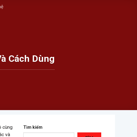
hệ
Và Cách Dùng
vô cùng
Tìm kiếm
ác và