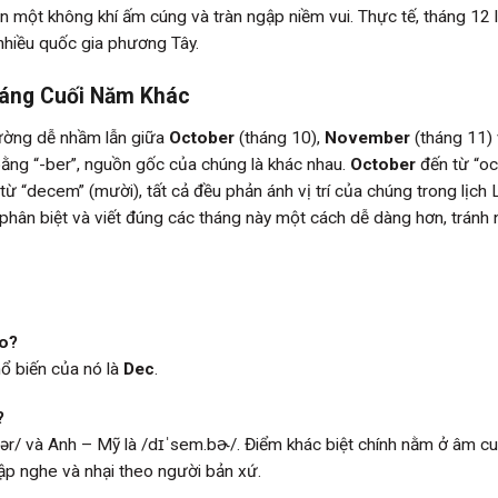
ên một không khí ấm cúng và tràn ngập niềm vui. Thực tế, tháng 12 
 nhiều quốc gia phương Tây.
háng Cuối Năm Khác
hường dễ nhầm lẫn giữa
October
(tháng 10),
November
(tháng 11)
bằng “-ber”, nguồn gốc của chúng là khác nhau.
October
đến từ “oc
từ “decem” (mười), tất cả đều phản ánh vị trí của chúng trong lịch
 phân biệt và viết đúng các tháng này một cách dễ dàng hơn, tránh
ào?
phổ biến của nó là
Dec
.
?
r/ và Anh – Mỹ là /dɪˈsem.bɚ/. Điểm khác biệt chính nằm ở âm cuố
tập nghe và nhại theo người bản xứ.