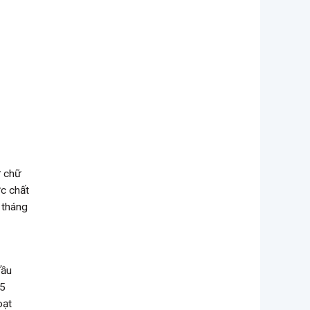
ừ chữ
ực chất
 tháng
đầu
25
oạt