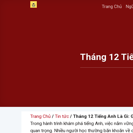
Skip
Trang Chủ
Ngữ
to
content
Tháng 12 Ti
Trang Chủ
/
Tin tức
/ Tháng 12 Tiếng Anh Là Gì: 
Trong hành trình khám phá tiếng Anh, việc nắm vững 
quan trọng. Nhiều người học thường băn khoăn về 