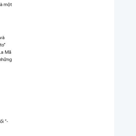
là một
 và
to”
 La Mã
 những
i “-