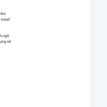
 như
issue”
nh ngữ
vựng sẽ