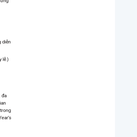
những
g diễn
 lễ.)
a đa
ian
 trong
Year’s