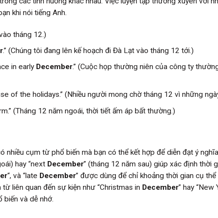
trong các tình huống khác nhau. Việc luyện tập thường xuyên với 
ạn khi nói tiếng Anh.
i vào tháng 12.)
r
.” (Chúng tôi đang lên kế hoạch đi Đà Lạt vào tháng 12 tới.)
ce in early
December
.” (Cuộc họp thường niên của công ty thườn
e of the holidays.” (Nhiều người mong chờ tháng 12 vì những ngày
m.” (Tháng 12 năm ngoái, thời tiết ấm áp bất thường.)
ó nhiều cụm từ phổ biến mà bạn có thể kết hợp để diễn đạt ý nghĩ
oái) hay “next
December
” (tháng 12 năm sau) giúp xác định thời g
er
“, và “late
December
” được dùng để chỉ khoảng thời gian cụ thể
m từ liên quan đến sự kiện như “Christmas in
December
” hay “New 
ổ biến và dễ nhớ.