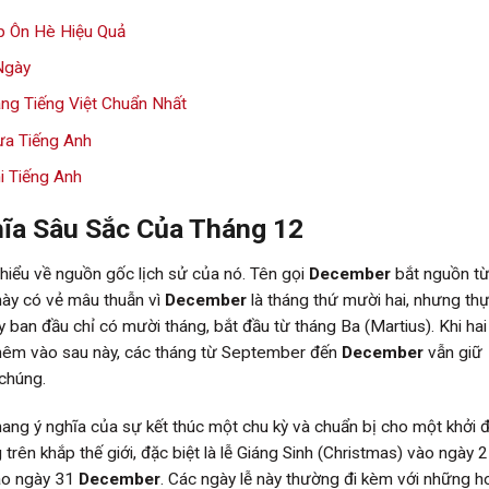
p Ôn Hè Hiệu Quả
Ngày
g Tiếng Việt Chuẩn Nhất
ưa Tiếng Anh
i Tiếng Anh
ĩa Sâu Sắc Của Tháng 12
 hiểu về nguồn gốc lịch sử của nó. Tên gọi
December
bắt nguồn t
 này có vẻ mâu thuẫn vì
December
là tháng thứ mười hai, nhưng th
y ban đầu chỉ có mười tháng, bắt đầu từ tháng Ba (Martius). Khi hai
 thêm vào sau này, các tháng từ September đến
December
vẫn giữ
 chúng.
ang ý nghĩa của sự kết thúc một chu kỳ và chuẩn bị cho một khởi 
trên khắp thế giới, đặc biệt là lễ Giáng Sinh (Christmas) vào ngày 
ào ngày 31
December
. Các ngày lễ này thường đi kèm với những h