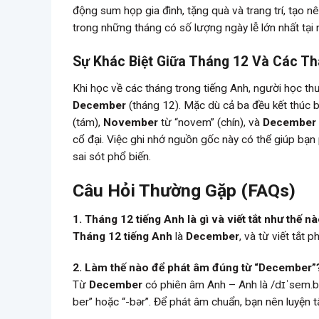
động sum họp gia đình, tặng quà và trang trí, tạo n
trong những tháng có số lượng ngày lễ lớn nhất tại
Sự Khác Biệt Giữa Tháng 12 Và Các T
Khi học về các tháng trong tiếng Anh, người học t
December
(tháng 12). Mặc dù cả ba đều kết thúc 
(tám),
November
từ “novem” (chín), và
December
cổ đại. Việc ghi nhớ nguồn gốc này có thể giúp bạn
sai sót phổ biến.
Câu Hỏi Thường Gặp (FAQs)
1. Tháng 12 tiếng Anh là gì và viết tắt như thế n
Tháng 12 tiếng Anh
là
December
, và từ viết tắt 
2. Làm thế nào để phát âm đúng từ “December”
Từ
December
có phiên âm Anh – Anh là /dɪˈsem.bə
ber” hoặc “-bər”. Để phát âm chuẩn, bạn nên luyện 