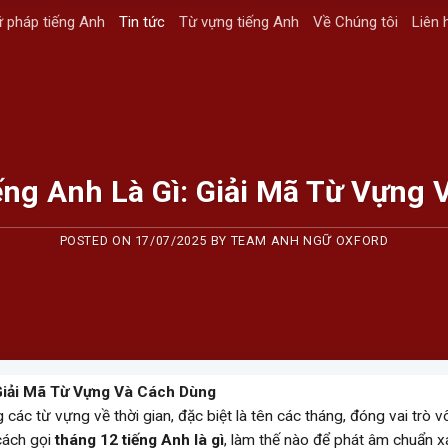
 pháp tiếng Anh
Tin tức
Từ vựng tiếng Anh
Về Chúng tôi
Liên 
ếng Anh Là Gì: Giải Mã Từ Vựng 
POSTED ON
17/07/2025
BY
TEAM ANH NGỮ OXFORD
Giải Mã Từ Vựng Và Cách Dùng
các từ vựng về thời gian, đặc biệt là tên các tháng, đóng vai trò 
cách gọi
tháng 12 tiếng Anh là gì
, làm thế nào để phát âm chuẩn x