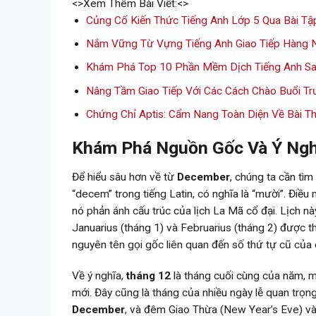
<>Xem Thêm Bài Viết:<>
Củng Cố Kiến Thức Tiếng Anh Lớp 5 Qua Bài Tậ
Nắm Vững Từ Vựng Tiếng Anh Giao Tiếp Hàng 
Khám Phá Top 10 Phần Mềm Dịch Tiếng Anh San
Nâng Tầm Giao Tiếp Với Các Cách Chào Buổi Tr
Chứng Chỉ Aptis: Cẩm Nang Toàn Diện Về Bài Th
Khám Phá Nguồn Gốc Và Ý Ngh
Để hiểu sâu hơn về từ
December
, chúng ta cần tìm
“decem” trong tiếng Latin, có nghĩa là “mười”. Điều
nó phản ánh cấu trúc của lịch La Mã cổ đại. Lịch nà
Januarius (tháng 1) và Februarius (tháng 2) được
nguyên tên gọi gốc liên quan đến số thứ tự cũ của
Về ý nghĩa,
tháng 12
là tháng cuối cùng của năm, m
mới. Đây cũng là tháng của nhiều ngày lễ quan trọng 
December
, và đêm Giao Thừa (New Year’s Eve) v