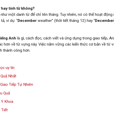
 hay tính từ không?
hư một danh từ để chỉ tên tháng. Tuy nhiên, nó có thể hoạt động
ả, ví dụ: “
December
weather” (thời tiết tháng 12) hay “
December
tiếng Anh
là gì, cách đọc, cách viết và ứng dụng trong giao tiếp, A
sắc hơn về từ vựng này. Việc nắm vững các kiến thức cơ bản về từ 
nh thành công hơn.
ọc uy tín
 Quả Nhất
Giao Tiếp Tự Nhiên
ệu Quả
 Y Khoa
 Tiết