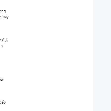
rong
ụ: “My
 đại,
ào.
ew
tiếp