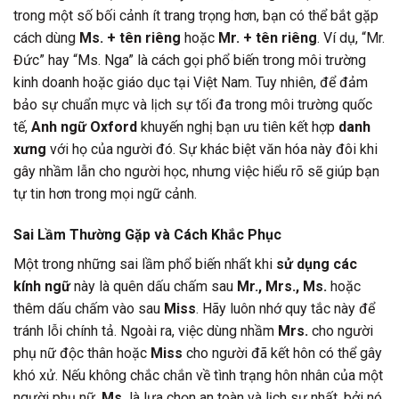
trong một số bối cảnh ít trang trọng hơn, bạn có thể bắt gặp
cách dùng
Ms. + tên riêng
hoặc
Mr. + tên riêng
. Ví dụ, “Mr.
Đức” hay “Ms. Nga” là cách gọi phổ biến trong môi trường
kinh doanh hoặc giáo dục tại Việt Nam. Tuy nhiên, để đảm
bảo sự chuẩn mực và lịch sự tối đa trong môi trường quốc
tế,
Anh ngữ Oxford
khuyến nghị bạn ưu tiên kết hợp
danh
xưng
với họ của người đó. Sự khác biệt văn hóa này đôi khi
gây nhầm lẫn cho người học, nhưng việc hiểu rõ sẽ giúp bạn
tự tin hơn trong mọi ngữ cảnh.
Sai Lầm Thường Gặp và Cách Khắc Phục
Một trong những sai lầm phổ biến nhất khi
sử dụng các
kính ngữ
này là quên dấu chấm sau
Mr., Mrs., Ms.
hoặc
thêm dấu chấm vào sau
Miss
. Hãy luôn nhớ quy tắc này để
tránh lỗi chính tả. Ngoài ra, việc dùng nhầm
Mrs.
cho người
phụ nữ độc thân hoặc
Miss
cho người đã kết hôn có thể gây
khó xử. Nếu không chắc chắn về tình trạng hôn nhân của một
người phụ nữ,
Ms.
là lựa chọn an toàn và lịch sự nhất, bởi nó