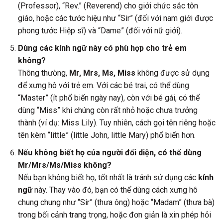
(Professor), “Rev.” (Reverend) cho giới chức sắc tôn
giáo, hoặc các tước hiệu như “Sir” (đối với nam giới được
phong tước Hiệp sĩ) và “Dame” (đối với nữ giới).
Dùng các kính ngữ này có phù hợp cho trẻ em
không?
Thông thường,
Mr, Mrs, Ms, Miss
không được sử dụng
để xưng hô với trẻ em. Với các bé trai, có thể dùng
“Master” (ít phổ biến ngày nay), còn với bé gái, có thể
dùng “Miss” khi chúng còn rất nhỏ hoặc chưa trưởng
thành (ví dụ: Miss Lily). Tuy nhiên, cách gọi tên riêng hoặc
tên kèm “little” (little John, little Mary) phổ biến hơn.
Nếu không biết họ của người đối diện, có thể dùng
Mr/Mrs/Ms/Miss không?
Nếu bạn không biết họ, tốt nhất là tránh sử dụng các
kính
ngữ
này. Thay vào đó, bạn có thể dùng cách xưng hô
chung chung như “Sir” (thưa ông) hoặc “Madam” (thưa bà)
trong bối cảnh trang trọng, hoặc đơn giản là xin phép hỏi