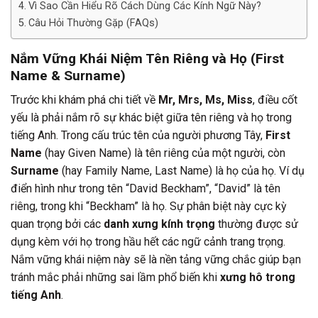
Vì Sao Cần Hiểu Rõ Cách Dùng Các Kính Ngữ Này?
Câu Hỏi Thường Gặp (FAQs)
Nắm Vững Khái Niệm Tên Riêng và Họ (First
Name & Surname)
Trước khi khám phá chi tiết về
Mr, Mrs, Ms, Miss
, điều cốt
yếu là phải nắm rõ sự khác biệt giữa tên riêng và họ trong
tiếng Anh. Trong cấu trúc tên của người phương Tây,
First
Name
(hay Given Name) là tên riêng của một người, còn
Surname
(hay Family Name, Last Name) là họ của họ. Ví dụ
điển hình như trong tên “David Beckham”, “David” là tên
riêng, trong khi “Beckham” là họ. Sự phân biệt này cực kỳ
quan trọng bởi các
danh xưng kính trọng
thường được sử
dụng kèm với họ trong hầu hết các ngữ cảnh trang trọng.
Nắm vững khái niệm này sẽ là nền tảng vững chắc giúp bạn
tránh mắc phải những sai lầm phổ biến khi
xưng hô trong
tiếng Anh
.