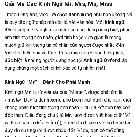
Giải Mã Các Kính Ngữ Mr, Mrs, Ms, Miss
Trong tiếng Anh, việc lựa chọn
danh xưng phù hợp
không chỉ
là quy tắc ngữ pháp mà còn là nét văn hóa. Mỗi
kính ngữ
đều mang một ý nghĩa và ngữ cảnh sử dụng riêng biệt, phản
ánh tình trạng hôn nhân, giới tính hoặc đơn giản là mong
muốn giữ kín thông tin cá nhân của người được nhắc đến.
Việc tìm hiểu sâu về từng từ sẽ giúp người học tiếng Anh,
đặc biệt là những người đang học tại
Anh ngữ Oxford
, áp
dụng chúng một cách chính xác và tự nhiên nhất.
Kính Ngữ “Mr.” – Dành Cho Phái Mạnh
Kính ngữ
Mr.
là từ viết tắt của “Mister”, được phát âm là
/’mistə/. Đây là
danh xưng
phổ biến nhất dành cho nam giới,
không phân biệt tình trạng hôn nhân – dù đã kết hôn hay còn
độc thân. Điều đáng chú ý là
Mr.
luôn được viết hoa chữ “M”
và theo sau là dấu chấm (.), trước khi đi kèm với họ hoặc tên
đầy đủ của người được nhắc đến. Ví dụ, bạn có thể dùng