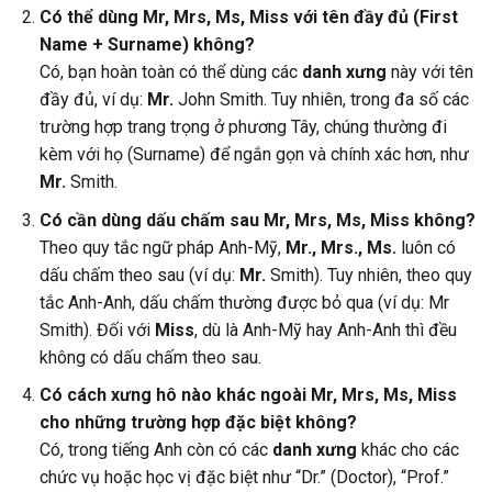
Có thể dùng Mr, Mrs, Ms, Miss với tên đầy đủ (First
Name + Surname) không?
Có, bạn hoàn toàn có thể dùng các
danh xưng
này với tên
đầy đủ, ví dụ:
Mr.
John Smith. Tuy nhiên, trong đa số các
trường hợp trang trọng ở phương Tây, chúng thường đi
kèm với họ (Surname) để ngắn gọn và chính xác hơn, như
Mr.
Smith.
Có cần dùng dấu chấm sau Mr, Mrs, Ms, Miss không?
Theo quy tắc ngữ pháp Anh-Mỹ,
Mr., Mrs., Ms.
luôn có
dấu chấm theo sau (ví dụ:
Mr.
Smith). Tuy nhiên, theo quy
tắc Anh-Anh, dấu chấm thường được bỏ qua (ví dụ: Mr
Smith). Đối với
Miss
, dù là Anh-Mỹ hay Anh-Anh thì đều
không có dấu chấm theo sau.
Có cách xưng hô nào khác ngoài Mr, Mrs, Ms, Miss
cho những trường hợp đặc biệt không?
Có, trong tiếng Anh còn có các
danh xưng
khác cho các
chức vụ hoặc học vị đặc biệt như “Dr.” (Doctor), “Prof.”