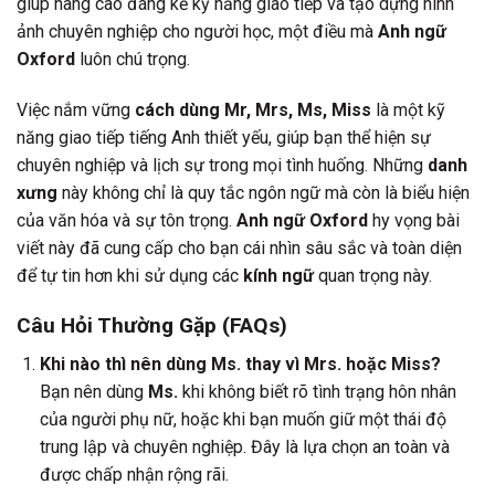
giúp nâng cao đáng kể kỹ năng giao tiếp và tạo dựng hình
ảnh chuyên nghiệp cho người học, một điều mà
Anh ngữ
Oxford
luôn chú trọng.
Việc nắm vững
cách dùng Mr, Mrs, Ms, Miss
là một kỹ
năng giao tiếp tiếng Anh thiết yếu, giúp bạn thể hiện sự
chuyên nghiệp và lịch sự trong mọi tình huống. Những
danh
xưng
này không chỉ là quy tắc ngôn ngữ mà còn là biểu hiện
của văn hóa và sự tôn trọng.
Anh ngữ Oxford
hy vọng bài
viết này đã cung cấp cho bạn cái nhìn sâu sắc và toàn diện
để tự tin hơn khi sử dụng các
kính ngữ
quan trọng này.
Câu Hỏi Thường Gặp (FAQs)
Khi nào thì nên dùng Ms. thay vì Mrs. hoặc Miss?
Bạn nên dùng
Ms.
khi không biết rõ tình trạng hôn nhân
của người phụ nữ, hoặc khi bạn muốn giữ một thái độ
trung lập và chuyên nghiệp. Đây là lựa chọn an toàn và
được chấp nhận rộng rãi.