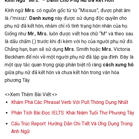
Kính Ngữ “Mrs.” – Dành Cho Phụ Nữ Đã Kết Hôn
Kính ngữ
Mrs.
có nguồn gốc từ từ “Missus”, được phát âm
là /’misiz/.
Danh xưng
này được sử dụng độc quyền cho
phụ nữ đã kết hôn, nhằm chỉ rõ tình trạng hôn nhân của họ.
Giống như
Mr.
,
Mrs.
luôn được viết hoa chữ “M” và theo sau
là dấu chấm (.) trước khi đi kèm với họ của người phụ nữ đó.
Chẳng hạn, bạn sẽ sử dụng
Mrs.
Smith hoặc
Mrs.
Victoria
Beckham để nói về một người phụ nữ đã lập gia đình. Đây là
một quy tắc quan trọng giúp phân biệt rõ ràng
cách xưng hô
giữa phụ nữ đã kết hôn và chưa kết hôn trong văn hóa
phương Tây.
<>Xem Thêm Bài Viết:<>
Khám Phá Các Phrasal Verb Với Pull Thông Dụng Nhất
Phân Tích Bài Đọc IELTS: Khái Niệm Tuổi Thơ Phương Tây
Cấu Trúc Report: Hướng Dẫn Chi Tiết Và Ứng Dụng Trong
Anh Ngữ