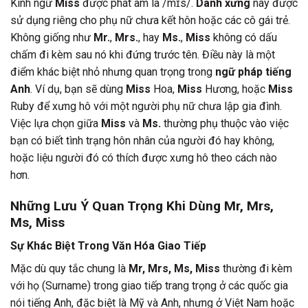
Kính ngữ
Miss
được phát âm là /mɪs/.
Danh xưng
này được
sử dụng riêng cho phụ nữ chưa kết hôn hoặc các cô gái trẻ.
Không giống như
Mr.
,
Mrs.
, hay
Ms.
,
Miss
không có dấu
chấm đi kèm sau nó khi đứng trước tên. Điều này là một
điểm khác biệt nhỏ nhưng quan trọng trong
ngữ pháp tiếng
Anh
. Ví dụ, bạn sẽ dùng
Miss
Hoa,
Miss
Hương, hoặc
Miss
Ruby để xưng hô với một người phụ nữ chưa lập gia đình.
Việc lựa chọn giữa
Miss
và
Ms.
thường phụ thuộc vào việc
bạn có biết tình trạng hôn nhân của người đó hay không,
hoặc liệu người đó có thích được xưng hô theo cách nào
hơn.
Những Lưu Ý Quan Trọng Khi Dùng Mr, Mrs,
Ms, Miss
Sự Khác Biệt Trong Văn Hóa Giao Tiếp
Mặc dù quy tắc chung là
Mr, Mrs, Ms, Miss
thường đi kèm
với họ (Surname) trong giao tiếp trang trọng ở các quốc gia
nói tiếng Anh, đặc biệt là Mỹ và Anh, nhưng ở Việt Nam hoặc