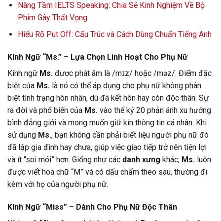
Nâng Tầm IELTS Speaking: Chia Sẻ Kinh Nghiệm Về Bộ
Phim Gây Thất Vọng
Hiểu Rõ Put Off: Cấu Trúc và Cách Dùng Chuẩn Tiếng Anh
Kính Ngữ “Ms.” – Lựa Chọn Linh Hoạt Cho Phụ Nữ
Kính ngữ
Ms.
được phát âm là /mɪz/ hoặc /məz/. Điểm đặc
biệt của
Ms.
là nó có thể áp dụng cho phụ nữ không phân
biệt tình trạng hôn nhân, dù đã kết hôn hay còn độc thân. Sự
ra đời và phổ biến của
Ms.
vào thế kỷ 20 phản ánh xu hướng
bình đẳng giới và mong muốn giữ kín thông tin cá nhân. Khi
sử dụng
Ms.
, bạn không cần phải biết liệu người phụ nữ đó
đã lập gia đình hay chưa, giúp việc giao tiếp trở nên tiện lợi
và ít “soi mói” hơn. Giống như các
danh xưng
khác,
Ms.
luôn
được viết hoa chữ “M” và có dấu chấm theo sau, thường đi
kèm với họ của người phụ nữ.
Kính Ngữ “Miss” – Dành Cho Phụ Nữ Độc Thân