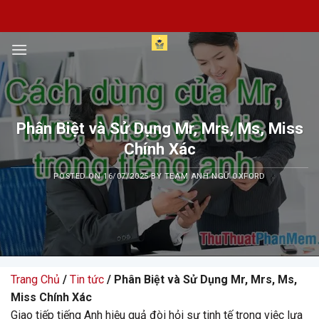
Skip
to
content
Phân Biệt và Sử Dụng Mr, Mrs, Ms, Miss
Chính Xác
POSTED ON
16/07/2025
BY
TEAM ANH NGỮ OXFORD
Trang Chủ
/
Tin tức
/ Phân Biệt và Sử Dụng Mr, Mrs, Ms,
Miss Chính Xác
Giao tiếp tiếng Anh hiệu quả đòi hỏi sự tinh tế trong việc lựa