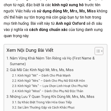
chọn từ ngữ, đặc biệt là các
kính ngữ xưng hô
trước tên
người. Việc hiểu và
sử dụng đúng Mr, Mrs, Ms, Miss
không
chỉ thể hiện sự tôn trọng mà còn giúp bạn tự tin hơn trong
mọi tình huống. Bài viết này từ
Anh ngữ Oxford
sẽ đi sâu
vào ý nghĩa và
cách dùng chuẩn xác
của từng danh xưng
quan trọng này.
Xem Nội Dung Bài Viết
Nắm Vững Khái Niệm Tên Riêng và Họ (First Name &
Surname)
Giải Mã Các Kính Ngữ Mr, Mrs, Ms, Miss
Kính Ngữ “Mr.” – Dành Cho Phái Mạnh
Kính Ngữ “Mrs.” – Dành Cho Phụ Nữ Đã Kết Hôn
Kính Ngữ “Ms.” – Lựa Chọn Linh Hoạt Cho Phụ Nữ
Kính Ngữ “Miss” – Dành Cho Phụ Nữ Độc Thân
Những Lưu Ý Quan Trọng Khi Dùng Mr, Mrs, Ms, Miss
Sự Khác Biệt Trong Văn Hóa Giao Tiếp
Sai Lầm Thường Gặp và Cách Khắc Phục