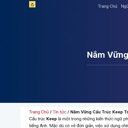
Skip
Trang Chủ
Ngữ
to
content
Nắm Vững 
Trang Chủ
/
Tin tức
/ Nắm Vững Cấu Trúc Keep T
Cấu trúc
Keep
là một trong những kiến thức ngữ p
tiếng Anh. Mặc dù có vẻ đơn giản, việc sử dụng ch