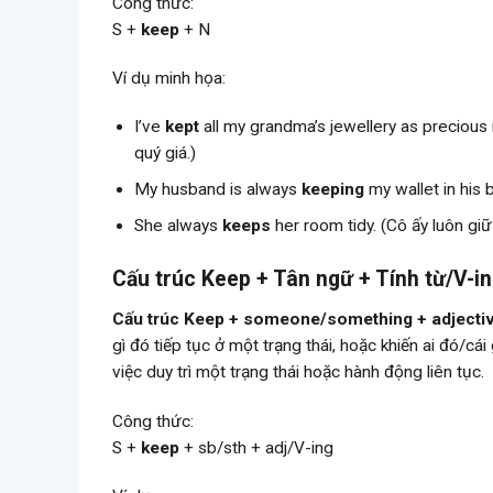
Công thức:
S +
keep
+ N
Ví dụ minh họa:
I’ve
kept
all my grandma’s jewellery as precious
quý giá.)
My husband is always
keeping
my wallet in his b
She always
keeps
her room tidy. (Cô ấy luôn gi
Cấu trúc Keep + Tân ngữ + Tính từ/V-i
Cấu trúc Keep + someone/something + adjective 
gì đó tiếp tục ở một trạng thái, hoặc khiến ai đó/c
việc duy trì một trạng thái hoặc hành động liên tục.
Công thức:
S +
keep
+ sb/sth + adj/V-ing