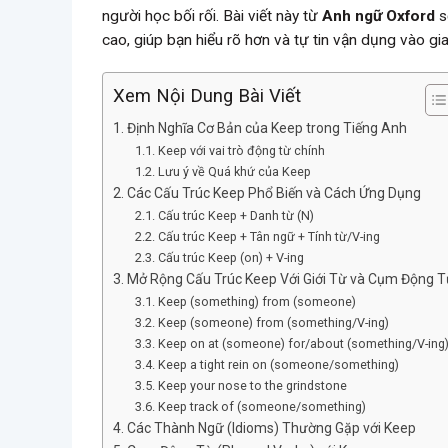
người học bối rối. Bài viết này từ
Anh ngữ Oxford
s
cao, giúp bạn hiểu rõ hơn và tự tin vận dụng vào gi
Xem Nội Dung Bài Viết
Định Nghĩa Cơ Bản của Keep trong Tiếng Anh
Keep với vai trò động từ chính
Lưu ý về Quá khứ của Keep
Các Cấu Trúc Keep Phổ Biến và Cách Ứng Dụng
Cấu trúc Keep + Danh từ (N)
Cấu trúc Keep + Tân ngữ + Tính từ/V-ing
Cấu trúc Keep (on) + V-ing
Mở Rộng Cấu Trúc Keep Với Giới Từ và Cụm Động T
Keep (something) from (someone)
Keep (someone) from (something/V-ing)
Keep on at (someone) for/about (something/V-ing
Keep a tight rein on (someone/something)
Keep your nose to the grindstone
Keep track of (someone/something)
Các Thành Ngữ (Idioms) Thường Gặp với Keep