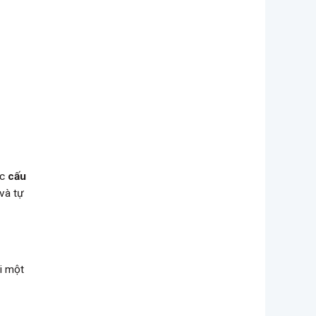
ác
cấu
và tự
i một