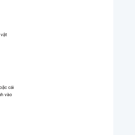
 vật
oặc cái
nh vào