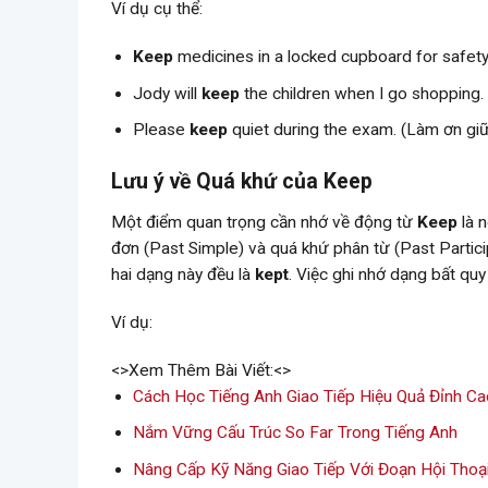
Ví dụ cụ thể:
Keep
medicines in a locked cupboard for safety.
Jody will
keep
the children when I go shopping. 
Please
keep
quiet during the exam. (Làm ơn giữ 
Lưu ý về Quá khứ của Keep
Một điểm quan trọng cần nhớ về động từ
Keep
là n
đơn (Past Simple) và quá khứ phân từ (Past Partic
hai dạng này đều là
kept
. Việc ghi nhớ dạng bất quy 
Ví dụ:
<>Xem Thêm Bài Viết:<>
Cách Học Tiếng Anh Giao Tiếp Hiệu Quả Đỉnh Ca
Nắm Vững Cấu Trúc So Far Trong Tiếng Anh
Nâng Cấp Kỹ Năng Giao Tiếp Với Đoạn Hội Thoạ