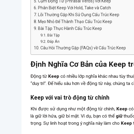
Cụm Động Từ (Phrasal Verbs) với Keep
Phân Biệt Keep Với Hold, Take và Catch
Lỗi Thường Gặp Khi Sử Dụng Cấu Trúc Keep
Mẹo Nhỏ Để Thành Thạo Cấu Trúc Keep
Bài Tập Thực Hành Cấu Trúc Keep
Bài Tập
Đáp Án
Câu Hỏi Thường Gặp (FAQs) về Cấu Trúc Keep
Định Nghĩa Cơ Bản của Keep t
Động từ
Keep
có nhiều lớp nghĩa khác nhau tùy thu
“duy trì”. Để hiểu sâu hơn về động từ này, chúng ta 
Keep với vai trò động từ chính
Khi được sử dụng như một động từ chính,
Keep
có 
là giữ lời hứa, giữ bí mật. Ví dụ, bạn có thể
giữ
thuốc
trọng. Sự linh hoạt trong ý nghĩa này làm cho
Keep
t