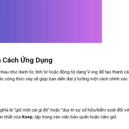
à Cách Ứng Dụng
c nhau như danh từ, tính từ hoặc động từ dạng V-ing để tạo thành c
c công thức này sẽ giúp bạn diễn đạt ý tưởng một cách chính xác 
ĩa là “giữ một cái gì đó” hoặc “duy trì sự sở hữu/kiểm soát đối vớ
ản nhất của
Keep
, tập trung vào việc bảo quản hoặc nắm giữ.