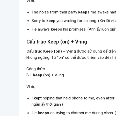
Ví dụ:
The noise from their party
keeps
me awake half t
Sorry to
keep
you waiting for so long. (Xin lỗi vì
He always
keeps
his promises. (Anh ấy luôn giữ 
Cấu trúc Keep (on) + V-ing
Cấu trúc Keep (on) + V-ing
được sử dụng để diễn đạ
không ngừng. Từ “on” có thể được thêm vào để nhấ
Công thức:
S +
keep
(on) + V-ing
Ví dụ:
I
kept
hoping that he’d phone to me, even after al
ngần ấy thời gian.)
He
keeps
on trying to distract me during class. 