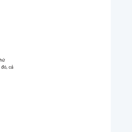
khứ
 đó, cả