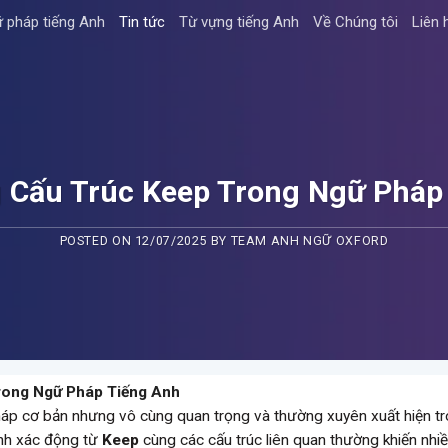
 pháp tiếng Anh
Tin tức
Từ vựng tiếng Anh
Về Chúng tôi
Liên 
Cấu Trúc Keep Trong Ngữ Pháp
POSTED ON
12/07/2025
BY
TEAM ANH NGỮ OXFORD
rong Ngữ Pháp Tiếng Anh
háp cơ bản nhưng vô cùng quan trọng và thường xuyên xuất hiện t
ính xác động từ
Keep
cùng các cấu trúc liên quan thường khiến nhi