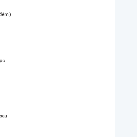
 đêm.)
tục
 sau