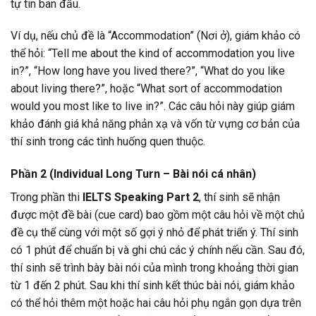
tự tin ban đầu.
Ví dụ, nếu chủ đề là “Accommodation” (Nơi ở), giám khảo có
thể hỏi: “Tell me about the kind of accommodation you live
in?”, “How long have you lived there?”, “What do you like
about living there?”, hoặc “What sort of accommodation
would you most like to live in?”. Các câu hỏi này giúp giám
khảo đánh giá khả năng phản xạ và vốn từ vựng cơ bản của
thí sinh trong các tình huống quen thuộc.
Phần 2 (Individual Long Turn – Bài nói cá nhân)
Trong phần thi
IELTS Speaking Part 2
, thí sinh sẽ nhận
được một đề bài (cue card) bao gồm một câu hỏi về một chủ
đề cụ thể cùng với một số gợi ý nhỏ để phát triển ý. Thí sinh
có 1 phút để chuẩn bị và ghi chú các ý chính nếu cần. Sau đó,
thí sinh sẽ trình bày bài nói của mình trong khoảng thời gian
từ 1 đến 2 phút. Sau khi thí sinh kết thúc bài nói, giám khảo
có thể hỏi thêm một hoặc hai câu hỏi phụ ngắn gọn dựa trên