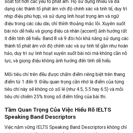
soát tốt hơn các yếu tố phát âm. Họ sử dụng nhiều và đa
dạng các thành tố phát âm với độ chính xác và tinh tế, duy trì
nhịp điệu phù hợp, và sử dụng linh hoạt trọng âm và ngữ
điệu trong các câu dài, chỉ thỉnh thoảng mắc lỗi. Xuyên suốt
bài nói dễ hiểu và giọng điệu cá nhân (accent) ảnh hưởng rất
ít đến tính dễ hiểu. Band 8 và 9 đòi hỏi khả năng sử dụng các
thành tố phát âm với độ chính xác và sự tinh tế gần như hoàn
hảo, duy trì sự linh hoạt xuyên suốt bài nói mà không cần nỗ
lực, và giọng điệu không ảnh hưởng đến tính dễ hiểu.
Mỗi tiêu chí trên đều được chấm điểm riêng biệt trên thang
điểm từ 1 đến 9. Điều quan trọng cần nhớ là điểm của từng
tiêu chí này sẽ không có số lẻ (như 4.5, 5.5 hay 6.5) và mỗi
tiêu chí chiếm 25% trong số điểm tổng của bài thi.
Tầm Quan Trọng Của Việc Hiểu Rõ IELTS
Speaking Band Descriptors
Việc nắm vững IELTS Speaking Band Descriptors không chỉ