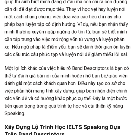
giúp thí sinh biết mình đang ở đâu mà còn chỉ ra con đường
cần đi để đạt được mục tiêu. Thay vì học vẹt hay luyện nói
một cách chung chung, việc dựa vào các tiêu chí này cho
phép bạn luyện tập có định hướng. Ví dụ, nếu bạn nhận thấy
mình thường xuyên ngập ngừng do tìm từ, bạn sẽ biết mình
cần tập trung vào việc mở rộng vốn từ vựng và luyện phản
xạ. Nếu ngữ pháp là điểm yếu, bạn sẽ dành thời gian ôn luyện
các cấu trúc câu phức tạp và luyện nói để giảm thiểu lỗi sai.
Một lợi ích khác của việc hiểu rõ Band Descriptors là bạn có
thể tự đánh giá bài nói của mình hoặc nhờ bạn bè/giáo viên
đánh giá một cách khách quan hơn. Điều này tạo cơ sở cho
việc phản hồi mang tính xây dựng, giúp bạn nhận diện chính
xác vấn đề và có hướng khắc phục cụ thể. Đây là một bước
tiến quan trọng trong quá trình tự học và cải thiện kỹ năng
Speaking.
Xây Dựng Lộ Trình Học IELTS Speaking Dựa
Trên Band Descriptors