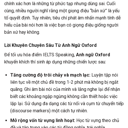
chính xác hơn là những từ phức tạp nhưng dùng sai. Cuối
cùng, nhiều người nghĩ rằng một giọng điệu “bản xứ” là yếu
tố quyết định. Tuy nhiên, tiêu chí phát âm nhấn mạnh tính dễ
hiểu của bài nói hơn là việc bạn có giọng điệu giống người
bản xứ hay không.
Lời Khuyên Chuyên Sâu Từ Anh Ngữ Oxford
Để tối ưu hóa điểm IELTS Speaking,
Anh ngữ Oxford
khuyến khích thí sinh áp dụng những chiến lược sau:
Tăng cường độ trôi chảy và mạch lạc:
Luyện tập nói
liên tục về một chủ đề trong 1-2 phút mà không bị ngắt
quãng. Ghi âm bài nói của mình và lắng nghe lại để nhận
biết các khoảng ngập ngừng không cần thiết hoặc việc
lặp lại. Sử dụng đa dạng các từ nối và cụm từ chuyển tiếp
(discourse markers) một cách tự nhiên.
Mở rộng vốn từ vựng linh hoạt:
Học từ vựng theo chủ
đề và tập trung vào các từ đồng nghĩa, trái nghĩa,