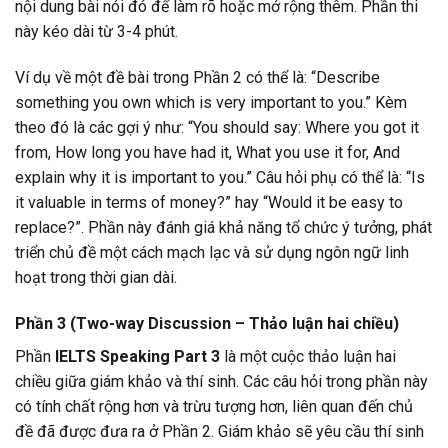
nội dung bài nói đó để làm rõ hoặc mở rộng thêm. Phần thi
này kéo dài từ 3-4 phút.
Ví dụ về một đề bài trong Phần 2 có thể là: “Describe
something you own which is very important to you.” Kèm
theo đó là các gợi ý như: “You should say: Where you got it
from, How long you have had it, What you use it for, And
explain why it is important to you.” Câu hỏi phụ có thể là: “Is
it valuable in terms of money?” hay “Would it be easy to
replace?”. Phần này đánh giá khả năng tổ chức ý tưởng, phát
triển chủ đề một cách mạch lạc và sử dụng ngôn ngữ linh
hoạt trong thời gian dài.
Phần 3 (Two-way Discussion – Thảo luận hai chiều)
Phần
IELTS Speaking Part 3
là một cuộc thảo luận hai
chiều giữa giám khảo và thí sinh. Các câu hỏi trong phần này
có tính chất rộng hơn và trừu tượng hơn, liên quan đến chủ
đề đã được đưa ra ở Phần 2. Giám khảo sẽ yêu cầu thí sinh