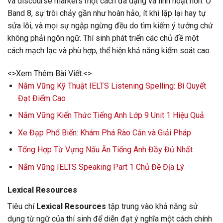
và discourse markers một cách đa dạng và linh hoạt hơn. Ở
Band 8, sự trôi chảy gần như hoàn hảo, ít khi lặp lại hay tự
sửa lỗi, và mọi sự ngập ngừng đều do tìm kiếm ý tưởng chứ
không phải ngôn ngữ. Thí sinh phát triển các chủ đề một
cách mạch lạc và phù hợp, thể hiện khả năng kiểm soát cao.
<>Xem Thêm Bài Viết:<>
Nắm Vững Kỹ Thuật IELTS Listening Spelling: Bí Quyết
Đạt Điểm Cao
Nắm Vững Kiến Thức Tiếng Anh Lớp 9 Unit 1 Hiệu Quả
Xe Đạp Phổ Biến: Khám Phá Rào Cản và Giải Pháp
Tổng Hợp Từ Vựng Nấu Ăn Tiếng Anh Đầy Đủ Nhất
Nắm Vững IELTS Speaking Part 1 Chủ Đề Địa Lý
Lexical Resources
Tiêu chí
Lexical Resources
tập trung vào khả năng sử
dụng từ ngữ của thí sinh để diễn đạt ý nghĩa một cách chính