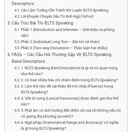
Descriptors
Các Lầm Tưởng Cần Tránh Khi Luyện IELTS Speaking
Lời Khuyên Chuyên Sâu Từ Anh Ngữ Oxford
Cấu Trúc Bài Thi IELTS Speaking
Phần 1 (Introduction and Interview – Giới thiệu và phỏng
vấn)
Phần 2 (Individual Long Turn – Bài nói cá nhân)
Phần 3 (Two-way Discussion – Thảo luận hai chiều)
FAQs – Các Câu Hỏi Thường Gặp Về IELTS Speaking
Band Descriptors
1. IELTS Speaking Band Descriptors là gì và nó quan trọng
như thế nào?
2. Có bao nhiêu tiêu chí chấm điểm trong IELTS Speaking?
3. Làm thế nào để cải thiện độ trôi chảy (Fluency) trong
IELTS Speaking?
4. Vốn từ vựng (Lexical Resources) được đánh giá như thế
nào?
5. Phát âm có ảnh hưởng đến điểm số của tôi không nếu tôi
có giọng địa phương (accent)?
6. Ngữ pháp (Grammatical Range and Accuracy) có nghĩa
là gì trong IELTS Speaking?