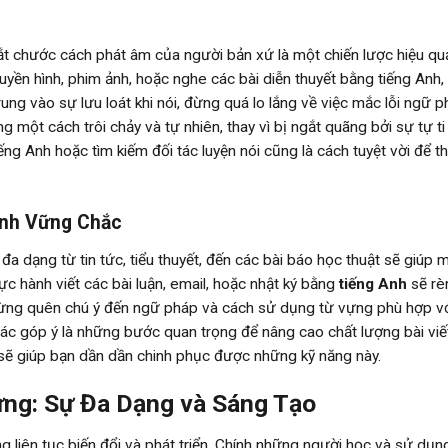
bắt chước cách phát âm của người bản xứ là một chiến lược hiệu qu
uyền hình, phim ảnh, hoặc nghe các bài diễn thuyết bằng tiếng Anh,
rung vào sự lưu loát khi nói, đừng quá lo lắng về việc mắc lỗi ngữ 
g một cách trôi chảy và tự nhiên, thay vì bị ngắt quãng bởi sự tự ti
tiếng Anh hoặc tìm kiếm đối tác luyện nói cũng là cách tuyệt vời để t
 Anh Vững Chắc
ệu đa dạng từ tin tức, tiểu thuyết, đến các bài báo học thuật sẽ giúp
hực hành viết các bài luận, email, hoặc nhật ký bằng
tiếng Anh
sẽ rè
 Đừng quên chú ý đến ngữ pháp và cách sử dụng từ vựng phù hợp v
hác góp ý là những bước quan trọng để nâng cao chất lượng bài viết
u sẽ giúp bạn dần dần chinh phục được những kỹ năng này.
ng: Sự Đa Dạng và Sáng Tạo
 liên tục biến đổi và phát triển. Chính những người học và sử dụng