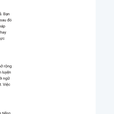
ả. Bạn
 sau đó
pháp
 hay
hực
 mở rộng
n luyện
ới ngữ
. Việc
 tiếng