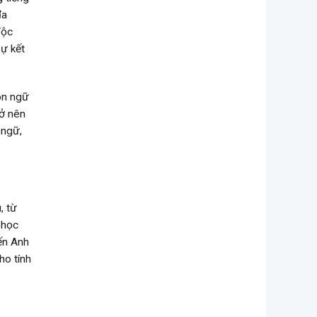
đa
độc
sự kết
ôn ngữ
ở nên
 ngữ,
, từ
 học
đến Anh
ho tính