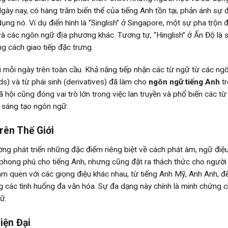
gày nay, có hàng trăm biến thể của tiếng Anh tồn tại, phản ánh sự 
g nó. Ví dụ điển hình là “Singlish” ở Singapore, một sự pha trộn 
 và các ngôn ngữ địa phương khác. Tương tự, “Hinglish” ở Ấn Độ là 
g cách giao tiếp đặc trưng.
ới mỗi ngày trên toàn cầu. Khả năng tiếp nhận các từ ngữ từ các ng
s) và từ phái sinh (derivatives) đã làm cho
ngôn ngữ tiếng Anh
tr
 hội cũng đóng vai trò lớn trong việc lan truyền và phổ biến các từ
 sáng tạo ngôn ngữ.
rên Thế Giới
ng phát triển những đặc điểm riêng biệt về cách phát âm, ngữ điệu
 phong phú cho tiếng Anh, nhưng cũng đặt ra thách thức cho người
 làm quen với các giọng điệu khác nhau, từ tiếng Anh Mỹ, Anh Anh, 
ng các tình huống đa văn hóa. Sự đa dạng này chính là minh chứng c
ữ.
iện Đại