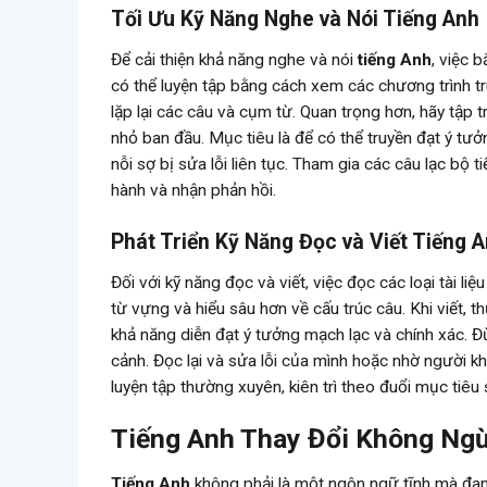
Tối Ưu Kỹ Năng Nghe và Nói Tiếng Anh
Để cải thiện khả năng nghe và nói
tiếng Anh
, việc 
có thể luyện tập bằng cách xem các chương trình tr
lặp lại các câu và cụm từ. Quan trọng hơn, hãy tập t
nhỏ ban đầu. Mục tiêu là để có thể truyền đạt ý tưởn
nỗi sợ bị sửa lỗi liên tục. Tham gia các câu lạc bộ 
hành và nhận phản hồi.
Phát Triển Kỹ Năng Đọc và Viết Tiếng
Đối với kỹ năng đọc và viết, việc đọc các loại tài li
từ vựng và hiểu sâu hơn về cấu trúc câu. Khi viết, t
khả năng diễn đạt ý tưởng mạch lạc và chính xác.
cảnh. Đọc lại và sửa lỗi của mình hoặc nhờ người k
luyện tập thường xuyên, kiên trì theo đuổi mục tiê
Tiếng Anh Thay Đổi Không Ngừ
Tiếng Anh
không phải là một ngôn ngữ tĩnh mà đang