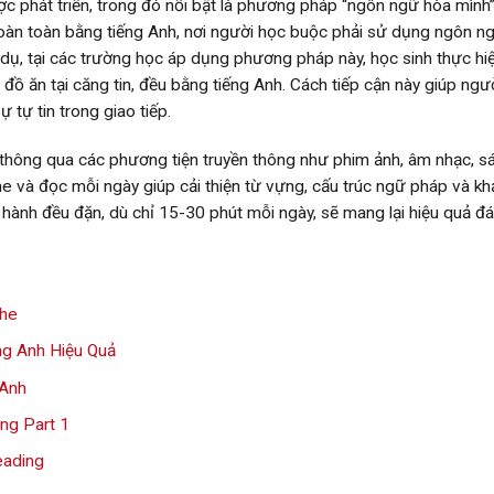
c phát triển, trong đó nổi bật là phương pháp “ngôn ngữ hòa mình
oàn toàn bằng tiếng Anh, nơi người học buộc phải sử dụng ngôn n
dụ, tại các trường học áp dụng phương pháp này, học sinh thực hiệ
ồ ăn tại căng tin, đều bằng tiếng Anh. Cách tiếp cận này giúp ngư
 tự tin trong giao tiếp.
thông qua các phương tiện truyền thông như phim ảnh, âm nhạc, s
e và đọc mỗi ngày giúp cải thiện từ vựng, cấu trúc ngữ pháp và k
hành đều đặn, dù chỉ 15-30 phút mỗi ngày, sẽ mang lại hiệu quả đ
The
g Anh Hiệu Quả
 Anh
ng Part 1
eading