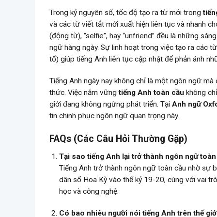
Trong kỷ nguyên số, tốc độ tạo ra từ mới trong
tiế
và các từ viết tắt mới xuất hiện liên tục và nhanh
(động từ), “selfie”, hay “unfriend” đều là những sá
ngữ hàng ngày. Sự linh hoạt trong việc tạo ra các t
tố) giúp tiếng Anh liên tục cập nhật để phản ánh nh
Tiếng Anh ngày nay không chỉ là một ngôn ngữ mà c
thức. Việc nắm vững
tiếng Anh toàn cầu
không chỉ
giới đang không ngừng phát triển. Tại
Anh ngữ Oxf
tin chinh phục ngôn ngữ quan trọng này.
FAQs (Các Câu Hỏi Thường Gặp)
Tại sao tiếng Anh lại trở thành ngôn ngữ toàn
Tiếng Anh trở thành ngôn ngữ toàn cầu nhờ sự b
dân số Hoa Kỳ vào thế kỷ 19-20, cùng với vai trò
học và công nghệ.
Có bao nhiêu người nói tiếng Anh trên thế giớ