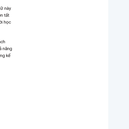
”
gữ này
n tất
ời học
ách
hả năng
áng kể