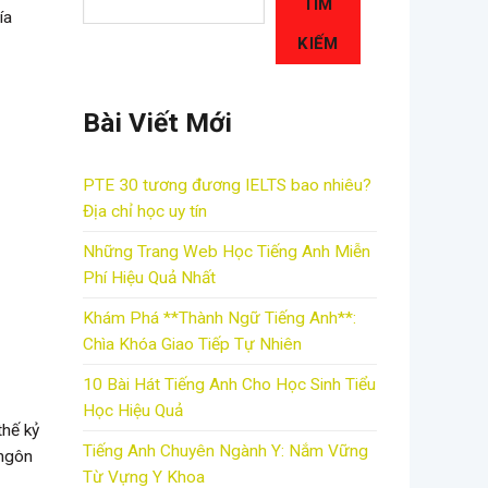
TÌM
ía
KIẾM
Bài Viết Mới
PTE 30 tương đương IELTS bao nhiêu?
Địa chỉ học uy tín
Những Trang Web Học Tiếng Anh Miễn
Phí Hiệu Quả Nhất
Khám Phá **Thành Ngữ Tiếng Anh**:
Chìa Khóa Giao Tiếp Tự Nhiên
10 Bài Hát Tiếng Anh Cho Học Sinh Tiểu
Học Hiệu Quả
thế kỷ
Tiếng Anh Chuyên Ngành Y: Nắm Vững
 ngôn
Từ Vựng Y Khoa