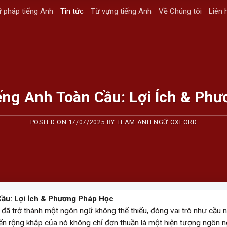
 pháp tiếng Anh
Tin tức
Từ vựng tiếng Anh
Về Chúng tôi
Liên 
ng Anh Toàn Cầu: Lợi Ích & Ph
POSTED ON
17/07/2025
BY
TEAM ANH NGỮ OXFORD
ầu: Lợi Ích & Phương Pháp Học
đã trở thành một ngôn ngữ không thể thiếu, đóng vai trò như cầu n
 biến rộng khắp của nó không chỉ đơn thuần là một hiện tượng ngôn