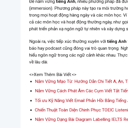
Để nắm vững
tiếng Anh
, nhiều phương pháp đã đượ
(immersion). Phương pháp này tạo ra môi trường h
trong mọi hoạt động hàng ngày và các môn học. Ví 
cả các môn học và hoạt động thường ngày, như gọi đ
phát triển phản xạ ngôn ngữ tự nhiên và xây dựng sự
Ngoài ra, việc tiếp xúc thường xuyên với
tiếng Anh
báo hay podcast cũng đóng vai trò quan trọng. Ngh
hiểu ngôn ngữ trong các ngữ cảnh khác nhau. Thực 
về lâu dài.
<>Xem Thêm Bài Viết:<>
Nắm Vững Mạo Từ: Hướng Dẫn Chi Tiết A, An, 
Nắm Vững Cách Phát Âm Các Cụm Viết Tắt Tiến
Tối ưu Kỹ Năng Viết Email Phản Hồi Bằng Tiếng
Chiến Thuật Toàn Diện Chinh Phục TOEIC Listeni
Nắm Vững Dạng Bài Diagram Labelling IELTS R