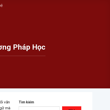
hệ
ương Pháp Học
ối văn
Tìm kiếm
 ngữ mà