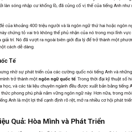
 làn sóng nhập cư khổng lồ, đã củng cố vị thế của tiếng Anh như
ẻ của khoảng 400 triệu người và là ngôn ngữ thứ hai hoặc ngôn 
 này chứng tỏ vai trò không thể phủ nhận của nó trong mọi lĩnh vực
iải trí. Nó đã vượt ra ngoài biên giới địa lý để trở thành một phươ
 một cách dễ dàng.
uốc Tế
nhưng nhờ sự phát triển của các cường quốc nói tiếng Anh và nhữn
 mình trở thành một
ngôn ngữ quốc tế
. Trong thời đại kỹ thuật số h
oa học, và các tài liệu chuyên ngành đều được xuất bản bằng tiếng 
i thức phong phú phải nắm vững ngôn ngữ này. Hơn nữa, trong môi
ếng Anh là một lợi thế cạnh định rõ rệt, mở ra nhiều cơ hội phát triể
ệu Quả: Hòa Mình và Phát Triển