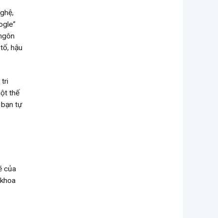
nghệ,
ogle”
 ngôn
tố, hậu
tri
ột thế
 bạn tự
ẽ của
 khoa