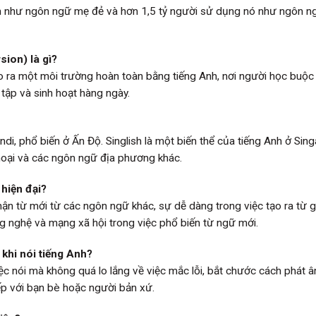
nh như ngôn ngữ mẹ đẻ và hơn 1,5 tỷ người sử dụng nó như ngôn n
ion) là gì?
 ra một môi trường hoàn toàn bằng tiếng Anh, nơi người học buộc
tập và sinh hoạt hàng ngày.
indi, phổ biến ở Ấn Độ. Singlish là một biến thể của tiếng Anh ở Sin
Thoại và các ngôn ngữ địa phương khác.
 hiện đại?
nhận từ mới từ các ngôn ngữ khác, sự dễ dàng trong việc tạo ra từ 
g nghệ và mạng xã hội trong việc phổ biến từ ngữ mới.
 khi nói tiếng Anh?
việc nói mà không quá lo lắng về việc mắc lỗi, bắt chước cách phát 
ếp với bạn bè hoặc người bản xứ.