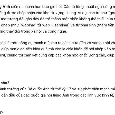
ng Anh
diễn ra nhanh hơn bao giờ hết. Các từ lóng, thuật ngữ công 
 chóng được chấp nhận vào kho từ vựng chung. Ví dụ, các từ như “go
ng tạo tương đối gần đây đã trở thành một phần không thể thiếu của
ừ ghép (như “webinar” từ web + seminar) và từ phái sinh (thêm tiền 
ững thay đổi trong xã hội và công nghệ.
òn là một công cụ mạnh mẽ, mở ra cánh cửa đến vô vàn cơ hội và 
 giúp bạn giao tiếp hiệu quả mà còn là chìa khóa để hội nhập vào m
ord
, chúng tôi cam kết cung cấp các khóa học chất lượng cao, giúp
 cầu?
ành trướng của Đế quốc Anh từ thế kỷ 17 và sự phát triển mạnh m
 dẫn đầu của các quốc gia nói tiếng Anh trong các lĩnh vực kinh tế,
i?