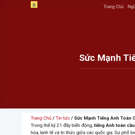
Skip
Trang Chủ
Ngữ
to
content
Sức Mạnh Tiế
Trang Chủ
/
Tin tức
/ Sức Mạnh Tiếng Anh Toàn C
Trong thế kỷ 21 đầy biến động,
tiếng Anh toàn cầu
hóa, kinh tế và tri thức giữa các quốc gia. Sự phổ