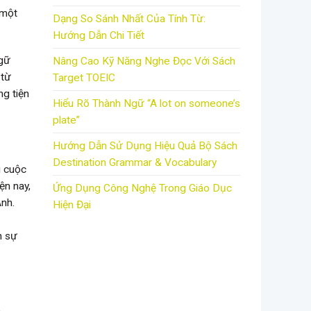
 một
Dạng So Sánh Nhất Của Tính Từ:
Hướng Dẫn Chi Tiết
ngữ
Nâng Cao Kỹ Năng Nghe Đọc Với Sách
 từ
Target TOEIC
ng tiện
Hiểu Rõ Thành Ngữ “A lot on someone’s
plate”
Hướng Dẫn Sử Dụng Hiệu Quả Bộ Sách
Destination Grammar & Vocabulary
g cuộc
iện nay,
Ứng Dụng Công Nghệ Trong Giáo Dục
Anh.
Hiện Đại
n sự