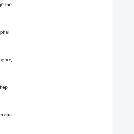
gữ thứ
 phải
gapore,
ghép
âm của