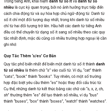
Trong tiếng Anh, khái niệm
danh từ số ít
và
danh từ số
nhiều
là cực kỳ quan trọng, bởi nó ảnh hưởng trực tiếp đến
cách chia động từ và sự hòa hợp chủ ngữ-động từ. Danh từ
số ít chỉ một đối tượng duy nhất, trong khi danh từ số nhiều
chỉ từ hai đối tượng trở lên. Hầu hết các danh từ tiếng Anh
đều có thể chuyển từ dạng số ít sang số nhiều theo các quy
tắc nhất định, mặc dù cũng có nhiều trường hợp ngoại lệ cần
ghi nhớ.
Quy Tắc Thêm ‘s/es’ Cơ Bản
Quy tắc phổ biến nhất để biến một danh từ số ít thành
danh
từ số nhiều
là thêm chữ “s” vào cuối từ. Ví dụ, “cat” thành
“cats”, “book” thành “books”. Tuy nhiên, có một số trường
hợp đặc biệt yêu cầu thêm “es” hoặc thay đổi cấu trúc từ.
Cụ thể, những danh từ kết thúc bằng các chữ cái “s, x, z, ch,
sh” thường thêm “es” để tạo thành số nhiều, ví dụ “bus”
thành “buses”, “box” thành “boxes”, “watch” thành “watches”.