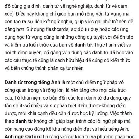
đồ dùng gia đình, danh từ về nghề nghiệp, danh từ về cảm
xúc). Điều này không chỉ giúp bạn mở rộng vốn từ vựng mà
còn tạo ra sự liên kết ngữ nghĩa, giúp việc ghi nhớ trở nên dễ
dàng hơn. Sử dụng flashcards, sơ đồ tư duy hoặc các ứng
dụng học từ vựng cũng là những công cụ tuyệt vời để ôn tập
và kiểm tra kiến thức của bạn về
danh từ
. Thực hành viết và
nói thường xuyên, cố gắng vận dụng các danh từ đã học vào
các câu thực tế cũng là cách hữu hiệu để củng cố kiến thức
và biến chúng thành phản xạ tự nhiên.
Danh từ trong tiếng Anh
là một chủ điểm ngữ pháp vô
cùng quan trọng và rộng lớn, là nền tảng cho mọi cấu trúc
câu. Từ khái niệm cơ bản đến các loại danh từ đa dạng, quy
tắc số ít-số nhiều và sự phân biệt đếm được-không đếm
được, mỗi khía cạnh đều cần được học kỹ lưỡng. Việc thành
thạo
danh từ
không chỉ giúp bạn tránh các lỗi ngữ pháp mà
còn nâng cao đáng kể khả năng diễn đạt và hiểu tiếng Anh.
Anh ngữ Oxford
tin rằng với sự kiên trì và phương pháp học