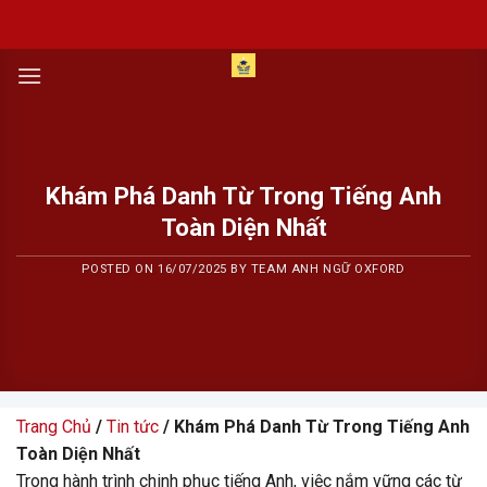
Skip
to
content
Khám Phá Danh Từ Trong Tiếng Anh
Toàn Diện Nhất
POSTED ON
16/07/2025
BY
TEAM ANH NGỮ OXFORD
Trang Chủ
/
Tin tức
/ Khám Phá Danh Từ Trong Tiếng Anh
Toàn Diện Nhất
Trong hành trình chinh phục tiếng Anh, việc nắm vững các từ