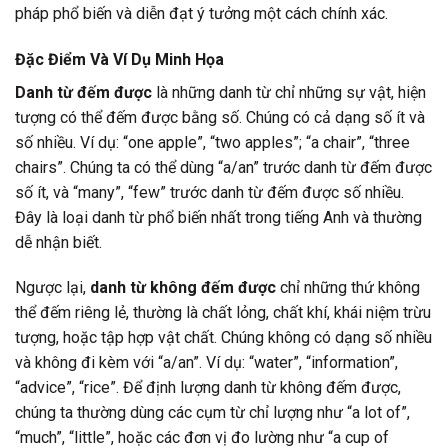
pháp phổ biến và diễn đạt ý tưởng một cách chính xác.
Đặc Điểm Và Ví Dụ Minh Họa
Danh từ đếm được
là những danh từ chỉ những sự vật, hiện
tượng có thể đếm được bằng số. Chúng có cả dạng số ít và
số nhiều. Ví dụ: “one apple”, “two apples”; “a chair”, “three
chairs”. Chúng ta có thể dùng “a/an” trước danh từ đếm được
số ít, và “many”, “few” trước danh từ đếm được số nhiều.
Đây là loại danh từ phổ biến nhất trong tiếng Anh và thường
dễ nhận biết.
Ngược lại,
danh từ không đếm được
chỉ những thứ không
thể đếm riêng lẻ, thường là chất lỏng, chất khí, khái niệm trừu
tượng, hoặc tập hợp vật chất. Chúng không có dạng số nhiều
và không đi kèm với “a/an”. Ví dụ: “water”, “information”,
“advice”, “rice”. Để định lượng danh từ không đếm được,
chúng ta thường dùng các cụm từ chỉ lượng như “a lot of”,
“much”, “little”, hoặc các đơn vị đo lường như “a cup of