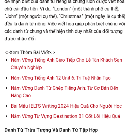
dễ nhận biết của danh từ riêng là chúng luôn được viết hoa
chữ cái đầu tiên. Ví dụ, “London” (một thành phố cụ thể),
“John” (một người cụ thể), “Christmas” (một ngày lễ cụ thể)
đều là danh từ riêng. Việc viết hoa giúp phân biệt chúng với
các danh từ chung và thể hiện tính duy nhất của đối tượng
được nhắc đến.
<>Xem Thêm Bài Viết:<>
Nắm Vững Tiếng Anh Giao Tiếp Cho Lễ Tân Khách Sạn
Chuyên Nghiệp
Nắm Vững Tiếng Anh 12 Unit 6: Trí Tuệ Nhân Tạo
Nắm Vững Danh Từ Ghép Tiếng Anh: Từ Cơ Bản Đến
Nâng Cao
Bài Mẫu IELTS Writing 2024 Hiệu Quả Cho Người Học
Nắm Vững Từ Vựng Destination B1 Cốt Lõi Hiệu Quả
Danh Từ Trừu Tượng Và Danh Từ Tập Hợp