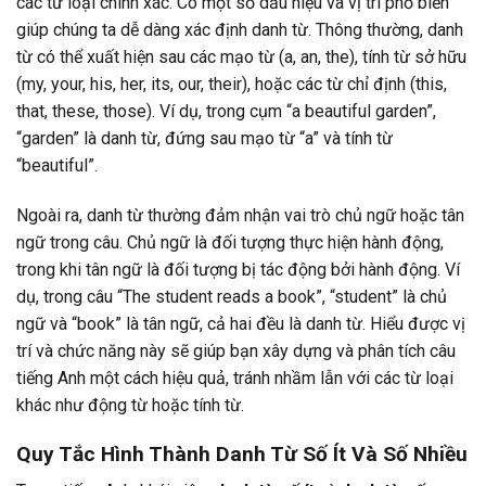
các từ loại chính xác. Có một số dấu hiệu và vị trí phổ biến
giúp chúng ta dễ dàng xác định danh từ. Thông thường, danh
từ có thể xuất hiện sau các mạo từ (a, an, the), tính từ sở hữu
(my, your, his, her, its, our, their), hoặc các từ chỉ định (this,
that, these, those). Ví dụ, trong cụm “a beautiful garden”,
“garden” là danh từ, đứng sau mạo từ “a” và tính từ
“beautiful”.
Ngoài ra, danh từ thường đảm nhận vai trò chủ ngữ hoặc tân
ngữ trong câu. Chủ ngữ là đối tượng thực hiện hành động,
trong khi tân ngữ là đối tượng bị tác động bởi hành động. Ví
dụ, trong câu “The student reads a book”, “student” là chủ
ngữ và “book” là tân ngữ, cả hai đều là danh từ. Hiểu được vị
trí và chức năng này sẽ giúp bạn xây dựng và phân tích câu
tiếng Anh một cách hiệu quả, tránh nhầm lẫn với các từ loại
khác như động từ hoặc tính từ.
Quy Tắc Hình Thành Danh Từ Số Ít Và Số Nhiều