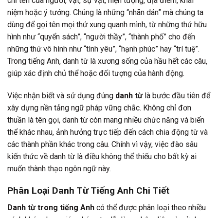
chỉ tên của người, vật, sự vật, hiện tượng, địa điểm, khái
niệm hoặc ý tưởng. Chúng là những “nhãn dán” mà chúng ta
dùng để gọi tên mọi thứ xung quanh mình, từ những thứ hữu
hình như “quyển sách”, “người thầy”, “thành phố” cho đến
những thứ vô hình như “tình yêu”, “hạnh phúc” hay “trí tuệ”.
Trong tiếng Anh, danh từ là xương sống của hầu hết các câu,
giúp xác định chủ thể hoặc đối tượng của hành động.
Việc nhận biết và sử dụng đúng
danh từ
là bước đầu tiên để
xây dựng nền tảng ngữ pháp vững chắc. Không chỉ đơn
thuần là tên gọi, danh từ còn mang nhiều chức năng và biến
thể khác nhau, ảnh hưởng trực tiếp đến cách chia động từ và
các thành phần khác trong câu. Chính vì vậy, việc đào sâu
kiến thức về danh từ là điều không thể thiếu cho bất kỳ ai
muốn thành thạo ngôn ngữ này.
Phân Loại Danh Từ Tiếng Anh Chi Tiết
Danh từ trong tiếng Anh
có thể được phân loại theo nhiều