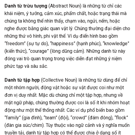
Danh từ trừu tượng
(Abstract Noun) là những từ chỉ các
khái niệm, ý tưởng, cảm xúc, phẩm chất, hoặc trạng thái mà
chúng ta không thể nhìn thấy, chạm vào, ngửi, nếm, hoặc
nghe được bằng giác quan vật lý. Chúng thường đại diện cho
những thứ vô hình, phi vật thể. Ví dụ điển hình bao gồm
“freedom” (sự tự do), “happiness” (hạnh phúc), “knowledge”
(kiến thức), “courage” (lòng dũng cảm). Những danh từ này
đóng vai trò quan trọng trong việc diễn đạt những ý niệm
phức tạp và sâu sắc.
Danh từ tập hợp
(Collective Noun) là những từ dùng để chỉ
một nhóm người, động vật hoặc sự vật được coi như một
đơn vị duy nhất. Mặc dù chúng chỉ một tập hợp, nhưng về
mặt ngữ pháp, chúng thường được coi là số ít khi nhóm hoạt
động như một thể thống nhất. Các ví dụ phổ biến bao gồm
“family” (gia đình), “team” (đội), “crowd” (đám đông), “flock”
(đàn gia súc/chim). Tùy thuộc vào ngữ cảnh và ý nghĩa muốn
truyền tải, danh từ tập hợp có thể được chia ở dạng số ít