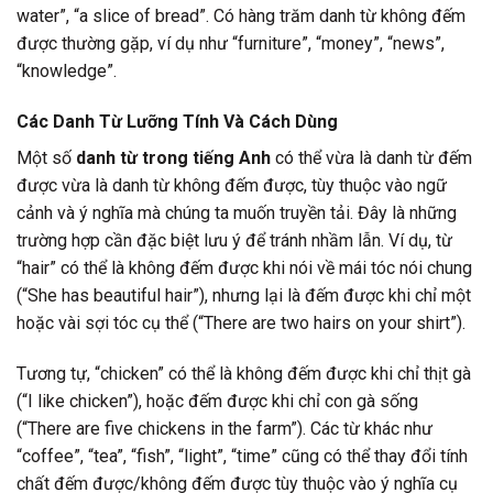
water”, “a slice of bread”. Có hàng trăm danh từ không đếm
được thường gặp, ví dụ như “furniture”, “money”, “news”,
“knowledge”.
Các Danh Từ Lưỡng Tính Và Cách Dùng
Một số
danh từ trong tiếng Anh
có thể vừa là danh từ đếm
được vừa là danh từ không đếm được, tùy thuộc vào ngữ
cảnh và ý nghĩa mà chúng ta muốn truyền tải. Đây là những
trường hợp cần đặc biệt lưu ý để tránh nhầm lẫn. Ví dụ, từ
“hair” có thể là không đếm được khi nói về mái tóc nói chung
(“She has beautiful hair”), nhưng lại là đếm được khi chỉ một
hoặc vài sợi tóc cụ thể (“There are two hairs on your shirt”).
Tương tự, “chicken” có thể là không đếm được khi chỉ thịt gà
(“I like chicken”), hoặc đếm được khi chỉ con gà sống
(“There are five chickens in the farm”). Các từ khác như
“coffee”, “tea”, “fish”, “light”, “time” cũng có thể thay đổi tính
chất đếm được/không đếm được tùy thuộc vào ý nghĩa cụ