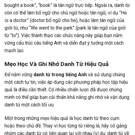
bought a book”, “book” là tân ngữ trực tiếp. Ngoài ra, danh từ
còn có thể làm bổ ngữ cho chủ ngữ hoặc tân ngữ, ví dụ “He
is a doctor” (doctor bổ ngữ cho he), hoặc làm tân ngữ của
giới từ, như “We went to the park” (park là tân ngữ của giới
từ “to”). Việc thành thạo các chức năng này giúp bạn nắm
vững cấu trúc câu tiếng Anh và diễn đạt ý tưởng một cách
mạch lạc.
Mẹo Học Và Ghi Nhớ Danh Từ Hiệu Quả
Để nắm vững
danh từ trong tiếng Anh
và sử dụng chúng
một cách tự tin, việc áp dụng các phương pháp học tập hiệu
quả là điều cần thiết. Có nhiều chiến lược đã được chứng
minh có thể giúp bạn cải thiện khả năng ghi nhớ và vận dụng
danh từ một cách tối ưu.
Một trong những mẹo hiệu quả là học danh từ theo cụm
hoặc theo chủ đề. Thay vì học từng từ riêng lẻ, hãy cố gắng
nhóm các danh từ có liên quan lại với nhau (ví dụ: danh từ về