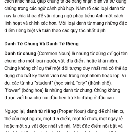
cách khác nhau, giúp chúng ta dễ dàng nhận diện và sử dụng
chúng trong các ngữ cảnh phù hợp. Nắm rõ các loại danh từ
này là chìa khóa để vận dụng ngữ pháp tiếng Anh một cách
linh hoạt và chính xác hơn. Mỗi loại danh từ mang những đặc
điểm riêng biệt và tuân theo các quy tắc nhất định.
Danh Từ Chung Và Danh Từ Riêng
Danh từ chung
(Common Noun) là những từ dùng để gọi tên
chung cho một loại người, vật, địa điểm, hoặc khái niệm.
Chúng không chỉ cụ thể một đối tượng duy nhất mà có thể áp
dụng cho bất kỳ thành viên nào trong một nhóm hoặc lớp. Ví
dụ, các từ như “student” (học sinh), “city” (thành phố),
“flower” (bông hoa) là những danh từ chung. Chúng không
được viết hoa chữ cái đầu tiên trừ khi đứng ở đầu câu.
Ngược lại,
danh từ riêng
(Proper Noun) dùng để chỉ tên cụ
thể của một người, một địa điểm, một tổ chức, một ngày lễ
hoặc một sự vật độc nhất vô nhị. Một đặc điểm nổi bật và