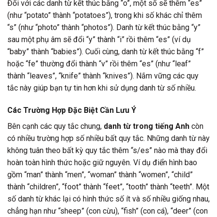
Đối với các danh từ kết thúc bằng “o”, một số sẽ thêm “es”
(như “potato” thành “potatoes”), trong khi số khác chỉ thêm
“s” (như “photo” thành “photos”). Danh từ kết thúc bằng “y”
sau một phụ âm sẽ đổi “y” thành “i” rồi thêm “es” (ví dụ
“baby” thành “babies”). Cuối cùng, danh từ kết thúc bằng “f”
hoặc “fe” thường đổi thành “v” rồi thêm “es” (như “leaf”
thành “leaves”, “knife” thành “knives”). Nắm vững các quy
tắc này giúp bạn tự tin hơn khi sử dụng danh từ số nhiều.
Các Trường Hợp Đặc Biệt Cần Lưu Ý
Bên cạnh các quy tắc chung,
danh từ trong tiếng Anh
còn
có nhiều trường hợp số nhiều bất quy tắc. Những danh từ này
không tuân theo bất kỳ quy tắc thêm “s/es” nào mà thay đổi
hoàn toàn hình thức hoặc giữ nguyên. Ví dụ điển hình bao
gồm “man” thành “men”, “woman” thành “women”, “child”
thành “children”, “foot” thành “feet”, “tooth” thành “teeth”. Một
số danh từ khác lại có hình thức số ít và số nhiều giống nhau,
chẳng hạn như “sheep” (con cừu), “fish” (con cá), “deer” (con