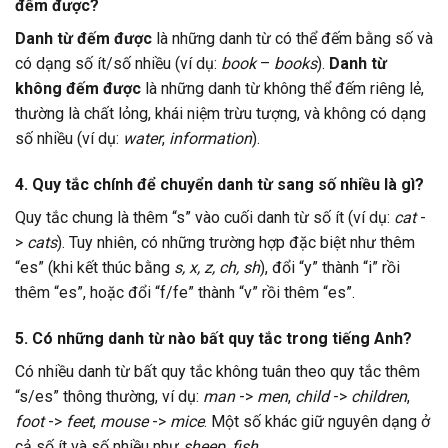
đếm được?
Danh từ đếm được
là những danh từ có thể đếm bằng số và
có dạng số ít/số nhiều (ví dụ:
book
–
books
).
Danh từ
không đếm được
là những danh từ không thể đếm riêng lẻ,
thường là chất lỏng, khái niệm trừu tượng, và không có dạng
số nhiều (ví dụ:
water
,
information
).
4. Quy tắc chính để chuyển danh từ sang số nhiều là gì?
Quy tắc chung là thêm “s” vào cuối danh từ số ít (ví dụ:
cat
-
>
cats
). Tuy nhiên, có những trường hợp đặc biệt như thêm
“es” (khi kết thúc bằng
s, x, z, ch, sh
), đổi “y” thành “i” rồi
thêm “es”, hoặc đổi “f/fe” thành “v” rồi thêm “es”.
5. Có những danh từ nào bất quy tắc trong tiếng Anh?
Có nhiều danh từ bất quy tắc không tuân theo quy tắc thêm
“s/es” thông thường, ví dụ:
man
->
men
,
child
->
children
,
foot
->
feet
,
mouse
->
mice
. Một số khác giữ nguyên dạng ở
cả số ít và số nhiều như
sheep
,
fish
.