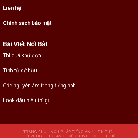
Liên hệ
Chính sách bảo mật
Bài Viết Nổi Bật
Thì quá khứ đơn
Tính từ sở hữu
Các nguyên âm trong tiếng anh
Look dấu hiệu thì gì
TRANG CHỦ
NGỮ PHÁP TIẾNG ANH
TIN TỨC
TỪ VỰNG TIẾNG ANH
VỀ CHÚNG TÔI
LIÊN HỆ