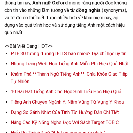
thông tin này,
Anh ngữ Oxford
mong rằng người đọc không
còn tin vào những lầm tưởng về
từ đồng nghĩa
(synonyms),
và từ đó có thể biết được nhiều hơn về khái niệm này, áp
dụng vào quá trình học và sử dụng tiếng Anh một cách hiệu
quả nhất.
<>Bài Viết Đang HOT<>
PTE 30 tương đương IELTS bao nhiêu? Địa chỉ học uy tín
Những Trang Web Học Tiếng Anh Miễn Phí Hiệu Quả Nhất
Khám Phá **Thành Ngữ Tiếng Anh**: Chìa Khóa Giao Tiếp
Tự Nhiên
10 Bài Hát Tiếng Anh Cho Học Sinh Tiểu Học Hiệu Quả
Tiếng Anh Chuyên Ngành Y: Nắm Vững Từ Vựng Y Khoa
Dạng So Sánh Nhất Của Tính Từ: Hướng Dẫn Chi Tiết
Nâng Cao Kỹ Năng Nghe Đọc Với Sách Target TOEIC
Hiểu Rõ Thành Ngữ “A lot on someone’s plate”