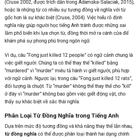
(Cruse 2002, được trích dẫn trong Adamska-Salaciak, 2015),
hoặc là những từ có nhiều sự tương đồng về nghĩa với từ
gốc hơn là sự khác biệt (Cruse, 2004). Việc hiểu rõ định
nghĩa này giúp người học tiếng Anh tránh được những sai
lầm phổ biến khi lựa chọn từ, đồng thời mở ra cánh cửa để
khám phá sự phong phú trong ngôn ngữ.
Ví dụ, câu “Fong just killed 12 people” có ngữ cảnh chung là
việc giết người. Chúng ta có thể thay thế “killed” bằng
“murdered” vì “murder” miêu tả hành vi giết người, phù hợp
với ngữ cảnh. Ngược lại, trong câu “Fong just killed 12 rats”,
đối tượng là chuột. Từ “murder” không thể thay thế cho “kill”
ở đây vì “murder” không bao gồm việc giết động vật, cho
thấy sự khác biệt về sắc thái nghĩa.
Phân Loại Từ Đồng Nghĩa trong Tiếng Anh
Dựa trên mức độ tương đồng và khả năng thay thế lẫn nhau,
từ đồng nghĩa
có thể được phân loại thành hai dạng chính: