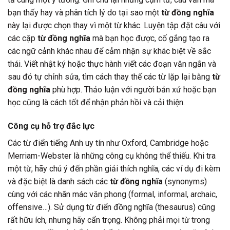
bạn thấy hay và phân tích lý do tại sao một
từ đồng nghĩa
này lại được chọn thay vì một từ khác. Luyện tập đặt câu với
các cặp
từ đồng nghĩa
mà bạn học được, cố gắng tạo ra
các ngữ cảnh khác nhau để cảm nhận sự khác biệt về sắc
thái. Viết nhật ký hoặc thực hành viết các đoạn văn ngắn và
sau đó tự chỉnh sửa, tìm cách thay thế các từ lặp lại bằng
từ
đồng nghĩa
phù hợp. Thảo luận với người bản xứ hoặc bạn
học cũng là cách tốt để nhận phản hồi và cải thiện.
Công cụ hỗ trợ đắc lực
Các từ điển tiếng Anh uy tín như Oxford, Cambridge hoặc
Merriam-Webster là những công cụ không thể thiếu. Khi tra
một từ, hãy chú ý đến phần giải thích nghĩa, các ví dụ đi kèm
và đặc biệt là danh sách các
từ đồng nghĩa
(synonyms)
cùng với các nhãn mác văn phong (formal, informal, archaic,
offensive…). Sử dụng từ điển đồng nghĩa (thesaurus) cũng
rất hữu ích, nhưng hãy cẩn trọng. Không phải mọi từ trong