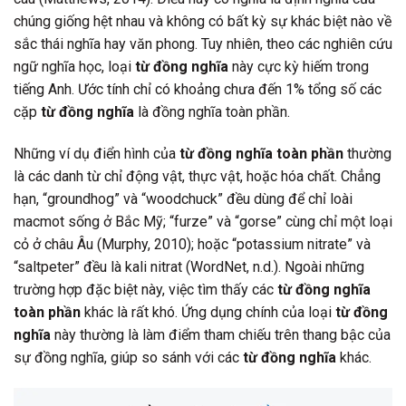
chúng giống hệt nhau và không có bất kỳ sự khác biệt nào về
sắc thái nghĩa hay văn phong. Tuy nhiên, theo các nghiên cứu
ngữ nghĩa học, loại
từ đồng nghĩa
này cực kỳ hiếm trong
tiếng Anh. Ước tính chỉ có khoảng chưa đến 1% tổng số các
cặp
từ đồng nghĩa
là đồng nghĩa toàn phần.
Những ví dụ điển hình của
từ đồng nghĩa toàn phần
thường
là các danh từ chỉ động vật, thực vật, hoặc hóa chất. Chẳng
hạn, “groundhog” và “woodchuck” đều dùng để chỉ loài
macmot sống ở Bắc Mỹ; “furze” và “gorse” cùng chỉ một loại
cỏ ở châu Âu (Murphy, 2010); hoặc “potassium nitrate” và
“saltpeter” đều là kali nitrat (WordNet, n.d.). Ngoài những
trường hợp đặc biệt này, việc tìm thấy các
từ đồng nghĩa
toàn phần
khác là rất khó. Ứng dụng chính của loại
từ đồng
nghĩa
này thường là làm điểm tham chiếu trên thang bậc của
sự đồng nghĩa, giúp so sánh với các
từ đồng nghĩa
khác.