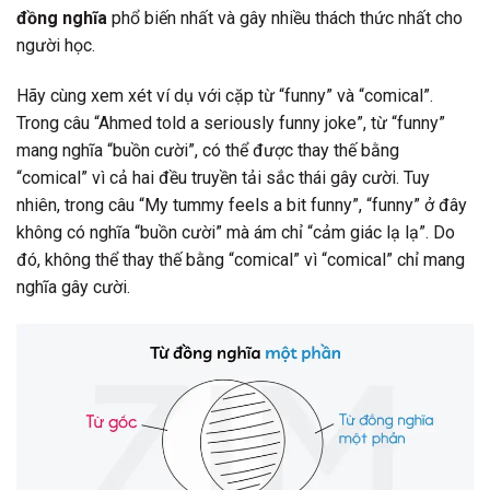
đồng nghĩa
phổ biến nhất và gây nhiều thách thức nhất cho
người học.
Hãy cùng xem xét ví dụ với cặp từ “funny” và “comical”.
Trong câu “Ahmed told a seriously funny joke”, từ “funny”
mang nghĩa “buồn cười”, có thể được thay thế bằng
“comical” vì cả hai đều truyền tải sắc thái gây cười. Tuy
nhiên, trong câu “My tummy feels a bit funny”, “funny” ở đây
không có nghĩa “buồn cười” mà ám chỉ “cảm giác lạ lạ”. Do
đó, không thể thay thế bằng “comical” vì “comical” chỉ mang
nghĩa gây cười.