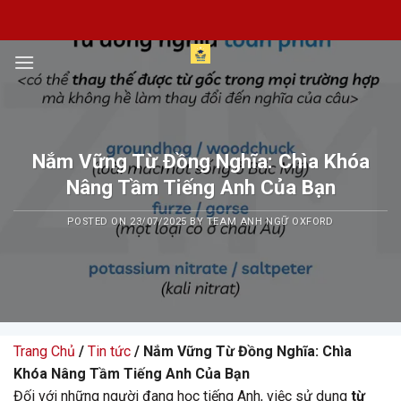
Skip
to
content
Nắm Vững Từ Đồng Nghĩa: Chìa Khóa
Nâng Tầm Tiếng Anh Của Bạn
POSTED ON
23/07/2025
BY
TEAM ANH NGỮ OXFORD
Trang Chủ
/
Tin tức
/ Nắm Vững Từ Đồng Nghĩa: Chìa
Khóa Nâng Tầm Tiếng Anh Của Bạn
Đối với những người đang học tiếng Anh, việc sử dụng
từ