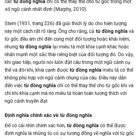
các
từ đồng nghĩa
chỉ có thể thay thế cho từ gốc trong một
số ngữ cảnh nhất định (Murphy, 2010).
Stern (1931, trang 226) đã giải thích lý do cho hiện tượng
này một cách rất rõ ràng. Ông cho rằng, cả
từ đồng nghĩa
và
từ gốc đều ám chỉ đến cùng một đối tượng hoặc khái niệm,
nhưng
từ đồng nghĩa
lại miêu tả một khía cạnh khác hoặc
nhấn mạnh một sắc thái riêng biệt của đối tượng đó. Do vậy,
khi giao tiếp, người nói luôn đặt câu trong một ngữ cảnh cụ
thể và đôi khi, khía cạnh được
từ đồng nghĩa
miêu tả có thể
không phù hợp với ngữ cảnh chung của câu. Điều này dẫn
đến việc
từ đồng nghĩa
chỉ có thể thay thế cho từ gốc khi và
chỉ khi khía cạnh mà nó miêu tả hoàn toàn tương thích với
ngữ cảnh truyền đạt.
Định nghĩa chính xác về từ đồng nghĩa
Để có cái nhìn chính xác hơn,
từ đồng nghĩa
có thể được
định nghĩa là những từ có sự tương đồng về nghĩa với từ gốc