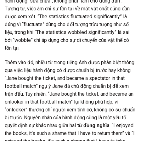
hành động “sửa chữa”, không phải “làm cho đúng đắn”.
Tương tự, việc ám chỉ sự tồn tại về mặt vật chất cũng cần
được xem xét. “The statistics fluctuated significantly” là
đúng vì “fluctuate” dùng cho đối tượng trừu tượng như số
liệu, trong khi “The statistics wobbled significantly” là sai
bởi “wobble” chỉ áp dụng cho sự di chuyển của vật thể có
tồn tại.
Thêm vào đó, nhiều từ trong tiếng Anh được phân biệt thông
qua việc liệu hành động có được chuẩn bị trước hay không.
“Jane bought the ticket, and became a spectator in that
football match” ngụ ý Jane đã chủ động chuẩn bị để xem
trận đấu. Tuy nhiên, “Jane bought the ticket, and became an
onlooker in that football match” lại không phù hợp, vì
“onlooker” thường chỉ người xem tình cờ, không có sự chuẩn
bị trước. Nguyên nhân của hành động cũng là một yếu tố
quyết định sự khác nhau giữa hai
từ đồng nghĩa
. “I enjoyed
the books, it’s such a shame that I have to return them” và “I