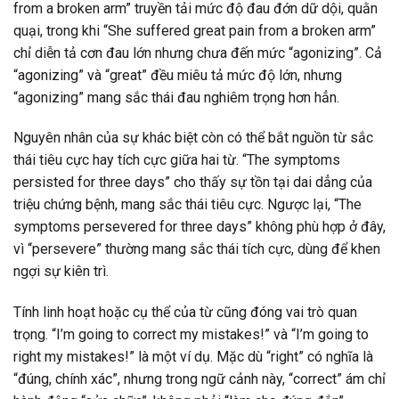
from a broken arm” truyền tải mức độ đau đớn dữ dội, quằn
quại, trong khi “She suffered great pain from a broken arm”
chỉ diễn tả cơn đau lớn nhưng chưa đến mức “agonizing”. Cả
“agonizing” và “great” đều miêu tả mức độ lớn, nhưng
“agonizing” mang sắc thái đau nghiêm trọng hơn hẳn.
Nguyên nhân của sự khác biệt còn có thể bắt nguồn từ sắc
thái tiêu cực hay tích cực giữa hai từ. “The symptoms
persisted for three days” cho thấy sự tồn tại dai dẳng của
triệu chứng bệnh, mang sắc thái tiêu cực. Ngược lại, “The
symptoms persevered for three days” không phù hợp ở đây,
vì “persevere” thường mang sắc thái tích cực, dùng để khen
ngợi sự kiên trì.
Tính linh hoạt hoặc cụ thể của từ cũng đóng vai trò quan
trọng. “I’m going to correct my mistakes!” và “I’m going to
right my mistakes!” là một ví dụ. Mặc dù “right” có nghĩa là
“đúng, chính xác”, nhưng trong ngữ cảnh này, “correct” ám chỉ