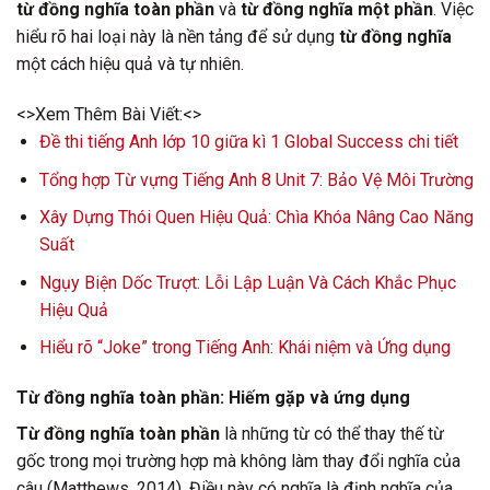
từ đồng nghĩa toàn phần
và
từ đồng nghĩa một phần
. Việc
hiểu rõ hai loại này là nền tảng để sử dụng
từ đồng nghĩa
một cách hiệu quả và tự nhiên.
<>Xem Thêm Bài Viết:<>
Đề thi tiếng Anh lớp 10 giữa kì 1 Global Success chi tiết
Tổng hợp Từ vựng Tiếng Anh 8 Unit 7: Bảo Vệ Môi Trường
Xây Dựng Thói Quen Hiệu Quả: Chìa Khóa Nâng Cao Năng
Suất
Ngụy Biện Dốc Trượt: Lỗi Lập Luận Và Cách Khắc Phục
Hiệu Quả
Hiểu rõ “Joke” trong Tiếng Anh: Khái niệm và Ứng dụng
Từ đồng nghĩa toàn phần: Hiếm gặp và ứng dụng
Từ đồng nghĩa toàn phần
là những từ có thể thay thế từ
gốc trong mọi trường hợp mà không làm thay đổi nghĩa của
câu (Matthews, 2014). Điều này có nghĩa là định nghĩa của