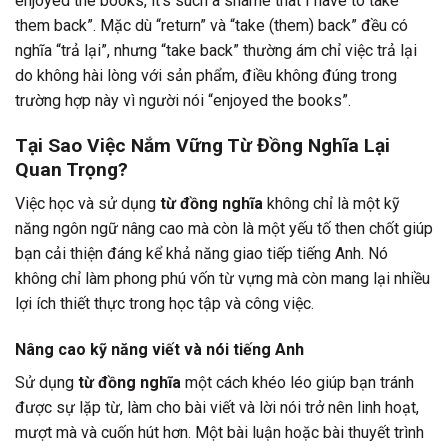
enjoyed the books, it’s such a shame that I have to take
them back”. Mặc dù “return” và “take (them) back” đều có
nghĩa “trả lại”, nhưng “take back” thường ám chỉ việc trả lại
do không hài lòng với sản phẩm, điều không đúng trong
trường hợp này vì người nói “enjoyed the books”.
Tại Sao Việc Nắm Vững Từ Đồng Nghĩa Lại
Quan Trọng?
Việc học và sử dụng
từ đồng nghĩa
không chỉ là một kỹ
năng ngôn ngữ nâng cao mà còn là một yếu tố then chốt giúp
bạn cải thiện đáng kể khả năng giao tiếp tiếng Anh. Nó
không chỉ làm phong phú vốn từ vựng mà còn mang lại nhiều
lợi ích thiết thực trong học tập và công việc.
Nâng cao kỹ năng viết và nói tiếng Anh
Sử dụng
từ đồng nghĩa
một cách khéo léo giúp bạn tránh
được sự lặp từ, làm cho bài viết và lời nói trở nên linh hoạt,
mượt mà và cuốn hút hơn. Một bài luận hoặc bài thuyết trình