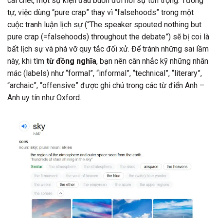
cái chết, một sự kiện đau buồn đòi hỏi sự tôn trọng. Tương
tự, việc dùng “pure crap” thay vì “falsehoods” trong một
cuộc tranh luận lịch sự (“The speaker spouted nothing but
pure crap (=falsehoods) throughout the debate”) sẽ bị coi là
bất lịch sự và phá vỡ quy tắc đối xử. Để tránh những sai lầm
này, khi tìm
từ đồng nghĩa
, bạn nên cân nhắc kỹ những nhãn
mác (labels) như “formal”, “informal”, “technical”, “literary”,
“archaic”, “offensive” được ghi chú trong các từ điển Anh –
Anh uy tín như Oxford.