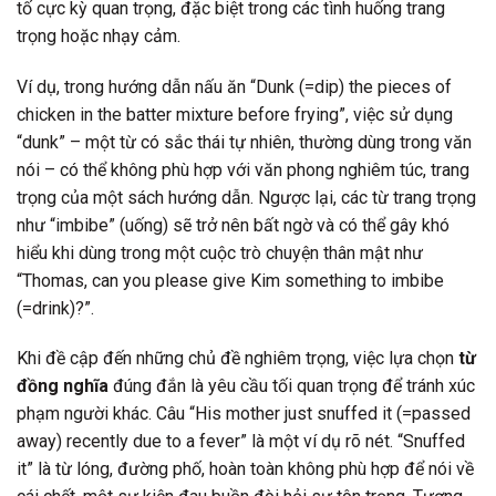
tố cực kỳ quan trọng, đặc biệt trong các tình huống trang
trọng hoặc nhạy cảm.
Ví dụ, trong hướng dẫn nấu ăn “Dunk (=dip) the pieces of
chicken in the batter mixture before frying”, việc sử dụng
“dunk” – một từ có sắc thái tự nhiên, thường dùng trong văn
nói – có thể không phù hợp với văn phong nghiêm túc, trang
trọng của một sách hướng dẫn. Ngược lại, các từ trang trọng
như “imbibe” (uống) sẽ trở nên bất ngờ và có thể gây khó
hiểu khi dùng trong một cuộc trò chuyện thân mật như
“Thomas, can you please give Kim something to imbibe
(=drink)?”.
Khi đề cập đến những chủ đề nghiêm trọng, việc lựa chọn
từ
đồng nghĩa
đúng đắn là yêu cầu tối quan trọng để tránh xúc
phạm người khác. Câu “His mother just snuffed it (=passed
away) recently due to a fever” là một ví dụ rõ nét. “Snuffed
it” là từ lóng, đường phố, hoàn toàn không phù hợp để nói về