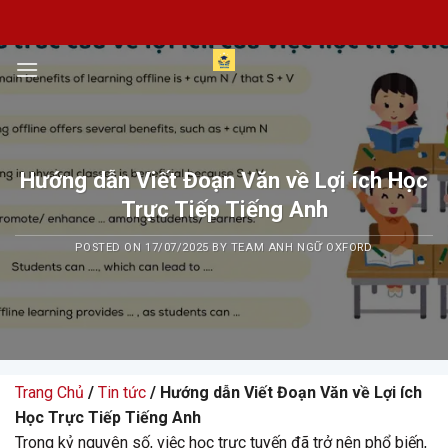
Skip
to
content
Hướng dẫn Viết Đoạn Văn về Lợi ích Học
Trực Tiếp Tiếng Anh
POSTED ON
17/07/2025
BY
TEAM ANH NGỮ OXFORD
Trang Chủ
/
Tin tức
/ Hướng dẫn Viết Đoạn Văn về Lợi ích
Học Trực Tiếp Tiếng Anh
Trong kỷ nguyên số, việc học trực tuyến đã trở nên phổ biến,