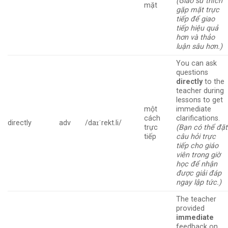
(Giáo sư thích
mặt
gặp mặt trực
tiếp để giao
tiếp hiệu quả
hơn và thảo
luận sâu hơn.)
You can ask
questions
directly
to the
teacher during
lessons to get
một
immediate
cách
clarifications.
directly
adv
/daɪˈrekt.li/
trực
(Bạn có thể đặt
tiếp
câu hỏi trực
tiếp cho giáo
viên trong giờ
học để nhận
được giải đáp
ngay lập tức.)
The teacher
provided
immediate
feedback on