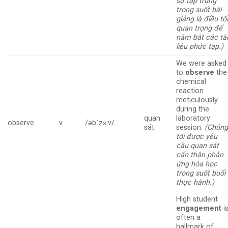
sự tập trung
trong suốt bài
giảng là điều tố
quan trọng để
nắm bắt các tà
liệu phức tạp.)
We were asked
to
observe
the
chemical
reaction
meticulously
during the
quan
laboratory
observe
v
/əbˈzɜːv/
sát
session.
(Chún
tôi được yêu
cầu quan sát
cẩn thận phản
ứng hóa học
trong suốt buổi
thực hành.)
High student
engagement
i
often a
hallmark of