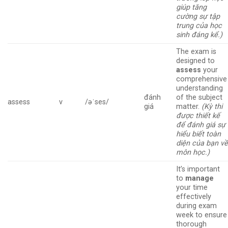
giúp tăng
cường sự tập
trung của học
sinh đáng kể.)
The exam is
designed to
assess
your
comprehensive
understanding
đánh
of the subject
assess
v
/əˈses/
giá
matter.
(Kỳ thi
được thiết kế
để đánh giá sự
hiểu biết toàn
diện của bạn v
môn học.)
It’s important
to
manage
your time
effectively
during exam
week to ensure
thorough