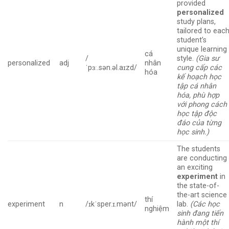
provided
personalized
study plans,
tailored to eac
student’s
unique learning
cá
/
style.
(Gia sư
personalized
adj
nhân
ˈpɜː.sən.əl.aɪzd/
cung cấp các
hóa
kế hoạch học
tập cá nhân
hóa, phù hợp
với phong cách
học tập độc
đáo của từng
học sinh.)
The students
are conducting
an exciting
experiment
in
the state-of-
the-art science
thí
experiment
n
/ɪkˈsper.ɪ.mənt/
lab.
(Các học
nghiệm
sinh đang tiến
hành một thí