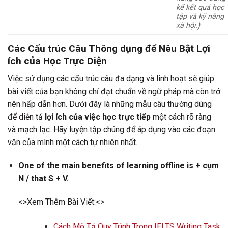
kể kết quả học
tập và kỹ năng
xã hội.)
Các Cấu trúc Câu Thông dụng để Nêu Bật
Lợi
ích của Học Trực Diện
Việc sử dụng các cấu trúc câu đa dạng và linh hoạt sẽ giúp
bài viết của bạn không chỉ đạt chuẩn về ngữ pháp mà còn trở
nên hấp dẫn hơn. Dưới đây là những mẫu câu thường dùng
để diễn tả
lợi ích của việc học trực tiếp
một cách rõ ràng
và mạch lạc. Hãy luyện tập chúng để áp dụng vào các đoạn
văn của mình một cách tự nhiên nhất.
One of the main benefits of learning offline is + cụm
N / that S + V.
<>Xem Thêm Bài Viết:<>
Cách Mô Tả Quy Trình Trong IELTS Writing Task