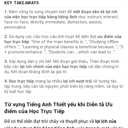
KEY TAKEAWAYS
1.
Nắm vững từ vựng chuyên biệt để
viết đoạn văn về lợi ích
của việc học trực tiếp bằng tiếng Anh
như: instruct, interact,
face-to-face, directly, immediate, distraction, assess,
personalize.
2.
Sử dụng các cấu trúc câu linh hoạt để diễn đạt
ưu điểm của
học trực tiếp
: “One of the main benefits is…”, “Studying offline
offers…”, “Learning in physical classes is beneficial because…”, “S
+ promote/enhance…”, “Students can…, which can lead to…”.
3.
Xây dựng dàn ý chi tiết: Mở đoạn giới thiệu, Thân đoạn trình
bày các
lợi ích chính của việc học trực tiếp
với dẫn chứng/ví
dụ, Kết đoạn khẳng định lại giá trị.
4.
Học trực tiếp
mang lại nhiều
lợi ích vượt trội
về tương tác,
tập trung, tiếp cận tài nguyên, phát triển kỹ năng mềm, và duy trì
kỷ luật học tập.
Từ vựng Tiếng Anh Thiết yếu khi Diễn tả
Ưu
điểm của Học Trực Tiếp
Để có thể diễn đạt trôi chảy và thuyết phục về
lợi ích của