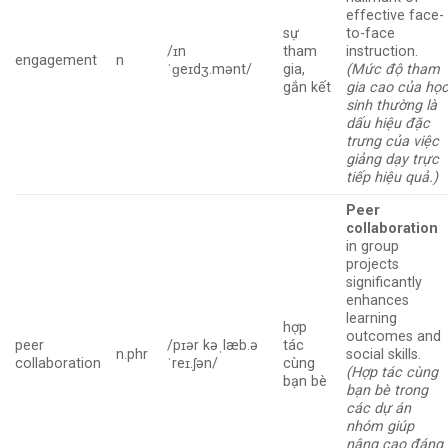
effective face-
sự
to-face
/ɪn
tham
instruction.
engagement
n
ˈɡeɪdʒ.mənt/
gia,
(Mức độ tham
gắn kết
gia cao của họ
sinh thường là
dấu hiệu đặc
trưng của việc
giảng dạy trực
tiếp hiệu quả.)
Peer
collaboration
in group
projects
significantly
enhances
learning
hợp
outcomes and
peer
/pɪər kəˌlæb.ə
tác
n.phr
social skills.
collaboration
ˈreɪ.ʃən/
cùng
(Hợp tác cùng
bạn bè
bạn bè trong
các dự án
nhóm giúp
nâng cao đáng