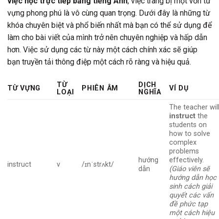
việc học trực tiếp bằng tiếng Anh
, việc trang bị một vốn từ
vựng phong phú là vô cùng quan trọng. Dưới đây là những từ
khóa chuyên biệt và phổ biến nhất mà bạn có thể sử dụng để
làm cho bài viết của mình trở nên chuyên nghiệp và hấp dẫn
hơn. Việc sử dụng các từ này một cách chính xác sẽ giúp
bạn truyền tải thông điệp một cách rõ ràng và hiệu quả.
TỪ
DỊCH
TỪ VỰNG
PHIÊN ÂM
VÍ DỤ
LOẠI
NGHĨA
The teacher wil
instruct
the
students on
how to solve
complex
problems
hướng
effectively.
instruct
v
/ɪnˈstrʌkt/
dẫn
(Giáo viên sẽ
hướng dẫn học
sinh cách giải
quyết các vấn
đề phức tạp
một cách hiệu