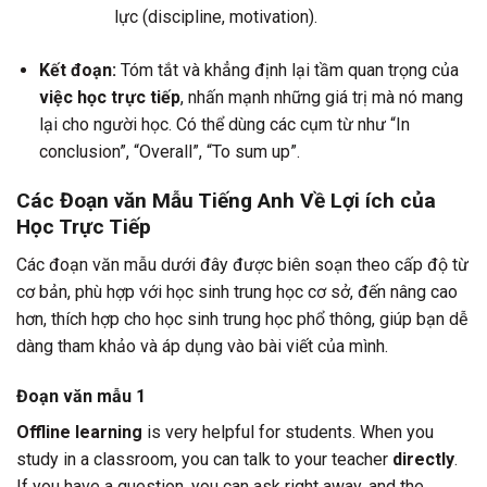
lực (discipline, motivation).
Kết đoạn:
Tóm tắt và khẳng định lại tầm quan trọng của
việc học trực tiếp
, nhấn mạnh những giá trị mà nó mang
lại cho người học. Có thể dùng các cụm từ như “In
conclusion”, “Overall”, “To sum up”.
Các Đoạn văn Mẫu Tiếng Anh Về
Lợi ích của
Học Trực Tiếp
Các đoạn văn mẫu dưới đây được biên soạn theo cấp độ từ
cơ bản, phù hợp với học sinh trung học cơ sở, đến nâng cao
hơn, thích hợp cho học sinh trung học phổ thông, giúp bạn dễ
dàng tham khảo và áp dụng vào bài viết của mình.
Đoạn văn mẫu 1
Offline learning
is very helpful for students. When you
study in a classroom, you can talk to your teacher
directly
.
If you have a question, you can ask right away, and the