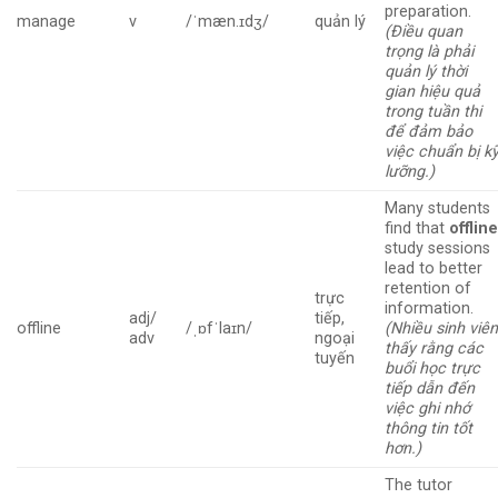
preparation.
manage
v
/ˈmæn.ɪdʒ/
quản lý
(Điều quan
trọng là phải
quản lý thời
gian hiệu quả
trong tuần thi
để đảm bảo
việc chuẩn bị k
lưỡng.)
Many students
find that
offlin
study sessions
lead to better
retention of
trực
information.
adj/
tiếp,
offline
/ˌɒfˈlaɪn/
(Nhiều sinh viê
adv
ngoại
thấy rằng các
tuyến
buổi học trực
tiếp dẫn đến
việc ghi nhớ
thông tin tốt
hơn.)
The tutor