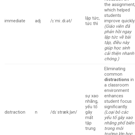
the assignment
which helped
students
lập tức,
immediate
adj
/ɪˈmiː.di.ət/
improve quickly
tức thì
(Giáo viên đã
phản hồi ngay
lập tức về bài
tập, điều này
giúp học sinh
cải thiện nhanh
chóng.)
Eliminating
common
distractions
in
a classroom
environment
sự xao
enhances
nhãng,
student focus
yếu tố
significantly.
distraction
n
/dɪˈstræk.ʃən/
gây
(Loại bỏ các
mất
yếu tố gây xao
tập
nhãng phổ biến
trung
trong môi
trường lớp học