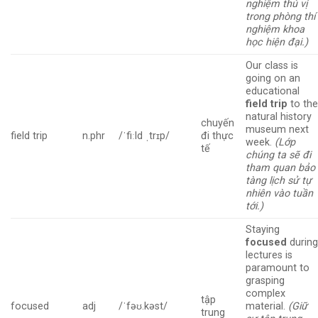
nghiệm thú vị
trong phòng thí
nghiệm khoa
học hiện đại.)
Our class is
going on an
educational
field trip
to th
natural history
chuyến
museum next
field trip
n.phr
/ˈfiːld ˌtrɪp/
đi thực
week.
(Lớp
tế
chúng ta sẽ đi
tham quan bảo
tàng lịch sử tự
nhiên vào tuần
tới.)
Staying
focused
durin
lectures is
paramount to
grasping
complex
tập
focused
adj
/ˈfəʊ.kəst/
material.
(Giữ
trung