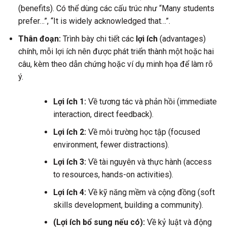
(benefits). Có thể dùng các cấu trúc như “Many students
prefer…”, “It is widely acknowledged that…”.
Thân đoạn:
Trình bày chi tiết các
lợi ích
(advantages)
chính, mỗi lợi ích nên được phát triển thành một hoặc hai
câu, kèm theo dẫn chứng hoặc ví dụ minh họa để làm rõ
ý.
Lợi ích 1:
Về tương tác và phản hồi (immediate
interaction, direct feedback).
Lợi ích 2:
Về môi trường học tập (focused
environment, fewer distractions).
Lợi ích 3:
Về tài nguyên và thực hành (access
to resources, hands-on activities).
Lợi ích 4:
Về kỹ năng mềm và cộng đồng (soft
skills development, building a community).
(Lợi ích bổ sung nếu có):
Về kỷ luật và động