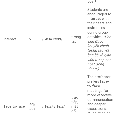
quả.)
Students are
encouraged to
interact
with
their peers and
instructors
during group
tương
activities.
(Học
interact
v
/ˌɪn.təˈrækt/
tác
sinh được
khuyến khích
tương tác với
bạn bè và giáo
viên trong các
hoạt động
nhóm.)
The professor
prefers
face-
to-face
meetings for
more effective
trực
communicatio
tiếp,
adj/
and deeper
face-to-face
/ˌfeɪs.təˈfeɪs/
mặt
adv
discussions.
đối