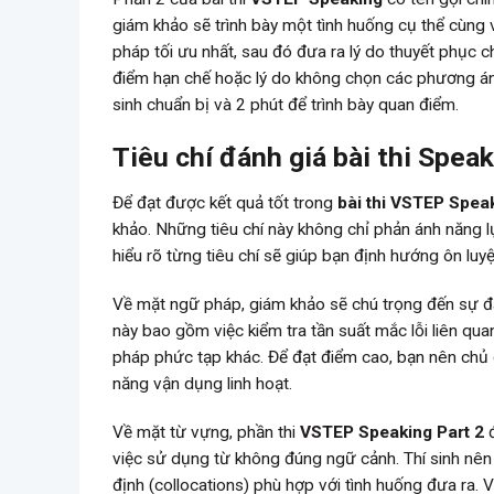
giám khảo sẽ trình bày một tình huống cụ thể cùng v
pháp tối ưu nhất, sau đó đưa ra lý do thuyết phục 
điểm hạn chế hoặc lý do không chọn các phương án c
sinh chuẩn bị và 2 phút để trình bày quan điểm.
Tiêu chí đánh giá bài thi
Speak
Để đạt được kết quả tốt trong
bài thi VSTEP Speak
khảo. Những tiêu chí này không chỉ phản ánh năng l
hiểu rõ từng tiêu chí sẽ giúp bạn định hướng ôn luy
Về mặt ngữ pháp, giám khảo sẽ chú trọng đến sự đa
này bao gồm việc kiểm tra tần suất mắc lỗi liên qua
pháp phức tạp khác. Để đạt điểm cao, bạn nên chủ đ
năng vận dụng linh hoạt.
Về mặt từ vựng, phần thi
VSTEP Speaking Part 2
đ
việc sử dụng từ không đúng ngữ cảnh. Thí sinh nên
định (collocations) phù hợp với tình huống đưa ra. 