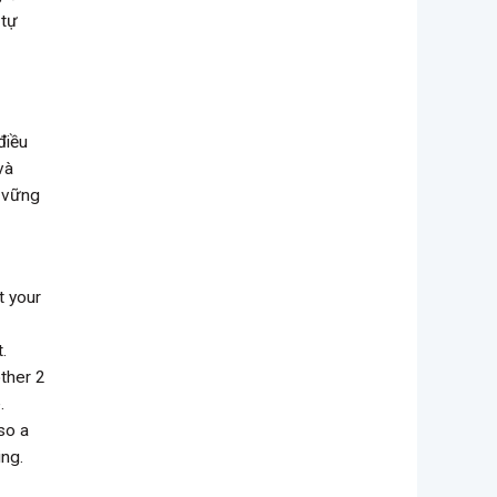
 tự
điều
và
n vững
t your
.
other 2
.
lso a
ing.