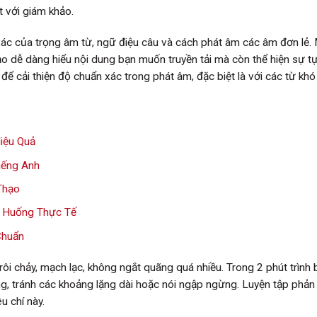
t với giám khảo.
xác của trọng âm từ, ngữ điệu câu và cách phát âm các âm đơn lẻ.
o dễ dàng hiểu nội dung bạn muốn truyền tải mà còn thể hiện sự tự
để cải thiện độ chuẩn xác trong phát âm, đặc biệt là với các từ kh
iệu Quả
iếng Anh
Thạo
h Huống Thực Tế
Chuẩn
rôi chảy, mạch lạc, không ngắt quãng quá nhiều. Trong 2 phút trình b
ởng, tránh các khoảng lặng dài hoặc nói ngập ngừng. Luyện tập phản
êu chí này.