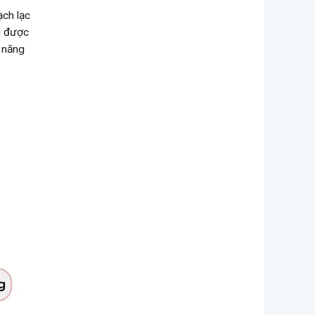
ạch lạc
ều được
ả năng