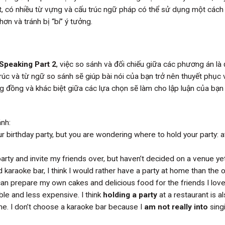
ất, có nhiều từ vựng và cấu trúc ngữ pháp có thể sử dụng một cách
 hơn và tránh bị “bí” ý tưởng.
 Speaking Part 2
, việc so sánh và đối chiếu giữa các phương án là 
rúc và từ ngữ so sánh sẽ giúp bài nói của bạn trở nên thuyết phục 
g đồng và khác biệt giữa các lựa chọn sẽ làm cho lập luận của bạ
nh:
ur birthday party, but you are wondering where to hold your party: a
arty and invite my friends over, but haven’t decided on a venue yet
karaoke bar, I think I would rather have a party at home than the 
 can prepare my own cakes and delicious food for the friends I love
le and less expensive. I think
holding a party
at a restaurant is a
ome. I don’t choose a karaoke bar because I
am not really into
sing