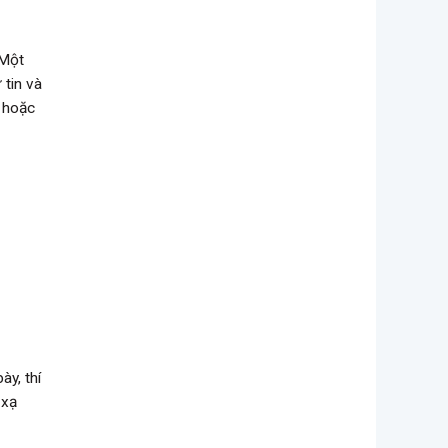
 Một
 tin và
ó hoặc
ày, thí
 xạ