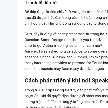
Tránh lỗi lặp từ
Để đáp ứng tốt tiêu chí về từ vựng, thí sinh cần th
trúc đã được nhắc đến trong câu hỏi hoặc trong chí
tính học thuật. Hãy chủ động sử dụng các từ đồng
Dưới đây là ví dụ về cách paraphrase từ trong
bài 
Question: Some foreign friends ask you for advice o
time to go Vietnam: spring, autumn or summer?
Answer: I was asked to give advice to some overse
seasons: Spring, Autumn, and Summer, I think Spri
many interesting activities to prepare for Tet holid
ideas but tourists may face many disadvantages in
Cách phát triển ý khi nói
Speak
Trong
VSTEP Speaking Part 2
, việc phát triển ý 
phục. Sau khi đã quyết định được giải pháp cho tìn
nhưng hiệu quả để mở rộng ý tưởng của mình. Phươn
lập luận chặt chẽ và có chiều sâu.