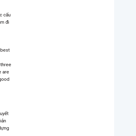
ặc cấu
ảm đi
 best
 three
e are
 good
huyết
iản
 dựng