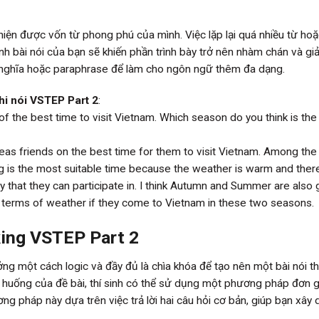
ể hiện được vốn từ phong phú của mình. Việc lặp lại quá nhiều từ ho
nh bài nói của bạn sẽ khiến phần trình bày trở nên nhàm chán và gi
 nghĩa hoặc paraphrase để làm cho ngôn ngữ thêm đa dạng.
thi nói VSTEP Part 2
:
f the best time to visit Vietnam. Which season do you think is the
as friends on the best time for them to visit Vietnam. Among the
ng is the most suitable time because the weather is warm and ther
ay that they can participate in. I think Autumn and Summer are also
 terms of weather if they come to Vietnam in these two seasons.
ing VSTEP Part 2
tưởng một cách logic và đầy đủ là chìa khóa để tạo nên một bài nói t
h huống của đề bài, thí sinh có thể sử dụng một phương pháp đơn g
g pháp này dựa trên việc trả lời hai câu hỏi cơ bản, giúp bạn xây