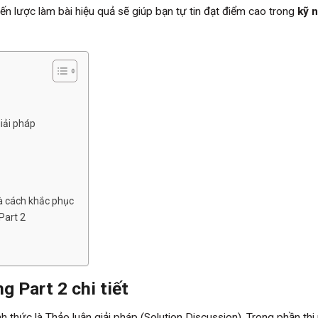
n lược làm bài hiệu quả sẽ giúp bạn tự tin đạt điểm cao trong
kỹ 
giải pháp
và cách khắc phục
Part 2
g Part 2
chi tiết
h thức là Thảo luận giải pháp (Solution Discussion). Trong phần thi 