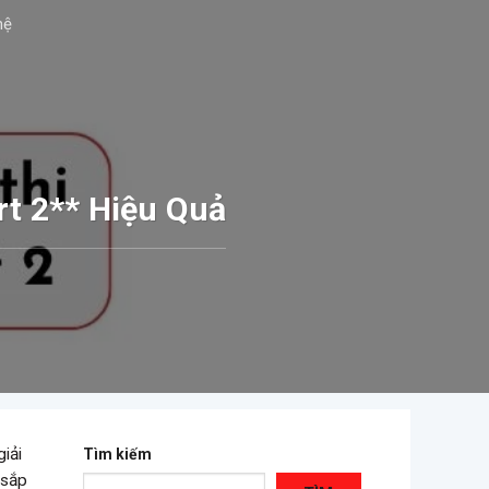
hệ
t 2** Hiệu Quả
giải
Tìm kiếm
 sắp