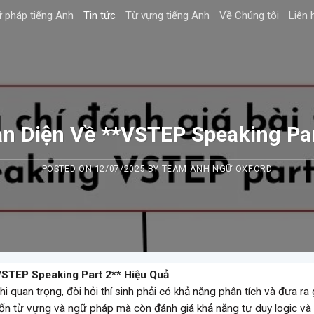
 pháp tiếng Anh
Tin tức
Từ vựng tiếng Anh
Về Chúng tôi
Liên 
n Diện Về **VSTEP Speaking Par
POSTED ON
12/07/2025
BY
TEAM ANH NGỮ OXFORD
VSTEP Speaking Part 2** Hiệu Quả
 quan trọng, đòi hỏi thí sinh phải có khả năng phân tích và đưa ra 
 vốn từ vựng và ngữ pháp mà còn đánh giá khả năng tư duy logic và