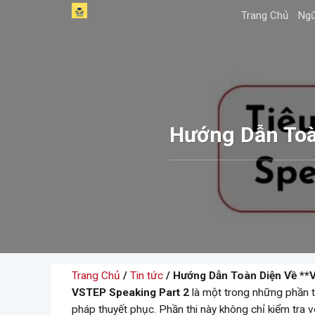
Skip
Trang Chủ
Ngữ
to
content
Hướng Dẫn Toà
Trang Chủ
/
Tin tức
/ Hướng Dẫn Toàn Diện Về **
VSTEP Speaking Part 2
là một trong những phần thi
pháp thuyết phục. Phần thi này không chỉ kiểm tra