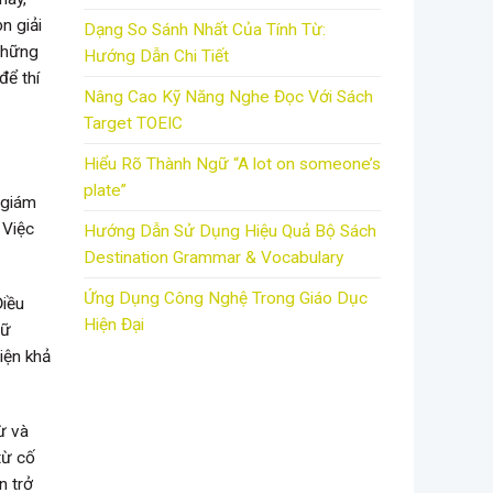
n giải
Dạng So Sánh Nhất Của Tính Từ:
 những
Hướng Dẫn Chi Tiết
để thí
Nâng Cao Kỹ Năng Nghe Đọc Với Sách
Target TOEIC
Hiểu Rõ Thành Ngữ “A lot on someone’s
plate”
ừ giám
 Việc
Hướng Dẫn Sử Dụng Hiệu Quả Bộ Sách
Destination Grammar & Vocabulary
Ứng Dụng Công Nghệ Trong Giáo Dục
Điều
Hiện Đại
gữ
iện khả
ừ và
từ cố
n trở