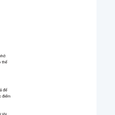
nhớ.
ó thể
uả để
c điểm
y ưu