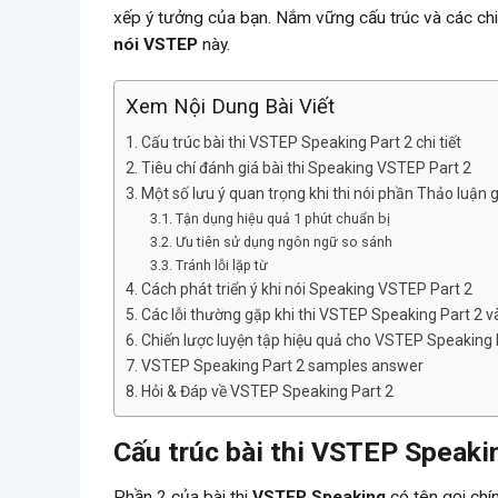
xếp ý tưởng của bạn. Nắm vững cấu trúc và các chiế
nói VSTEP
này.
Xem Nội Dung Bài Viết
Cấu trúc bài thi VSTEP Speaking Part 2 chi tiết
Tiêu chí đánh giá bài thi Speaking VSTEP Part 2
Một số lưu ý quan trọng khi thi nói phần Thảo luận 
Tận dụng hiệu quả 1 phút chuẩn bị
Ưu tiên sử dụng ngôn ngữ so sánh
Tránh lỗi lặp từ
Cách phát triển ý khi nói Speaking VSTEP Part 2
Các lỗi thường gặp khi thi VSTEP Speaking Part 2 
Chiến lược luyện tập hiệu quả cho VSTEP Speaking 
VSTEP Speaking Part 2 samples answer
Hỏi & Đáp về VSTEP Speaking Part 2
Cấu trúc bài thi
VSTEP Speakin
Phần 2 của bài thi
VSTEP Speaking
có tên gọi chín