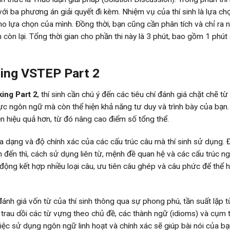
ới ba phương án giải quyết đi kèm. Nhiệm vụ của thí sinh là lựa chọ
cho lựa chọn của mình. Đồng thời, bạn cũng cần phân tích và chỉ ra
òn lại. Tổng thời gian cho phần thi này là 3 phút, bao gồm 1 phút 
ing VSTEP Part 2
ing Part 2
, thí sinh cần chú ý đến các tiêu chí đánh giá chặt chẽ t
ực ngôn ngữ mà còn thể hiện khả năng tư duy và trình bày của bạn.
ện hiệu quả hơn, từ đó nâng cao điểm số tổng thể.
 dạng và độ chính xác của các cấu trúc câu mà thí sinh sử dụng. 
n đến thì, cách sử dụng liên từ, mệnh đề quan hệ và các cấu trúc n
ộng kết hợp nhiều loại câu, ưu tiên câu ghép và câu phức để thể h
ánh giá vốn từ của thí sinh thông qua sự phong phú, tần suất lặp t
 trau dồi các từ vựng theo chủ đề, các thành ngữ (idioms) và cụm 
Việc sử dụng ngôn ngữ linh hoạt và chính xác sẽ giúp bài nói của bạ