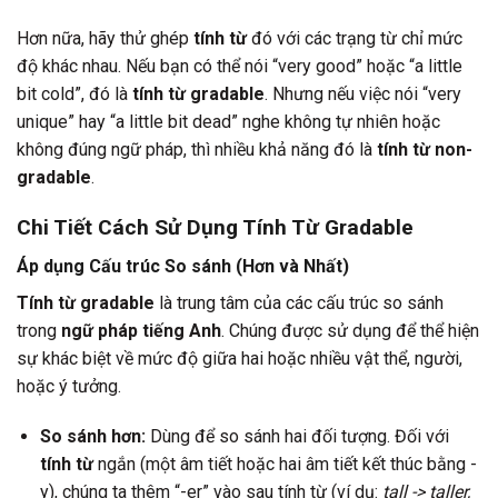
Hơn nữa, hãy thử ghép
tính từ
đó với các trạng từ chỉ mức
độ khác nhau. Nếu bạn có thể nói “very good” hoặc “a little
bit cold”, đó là
tính từ gradable
. Nhưng nếu việc nói “very
unique” hay “a little bit dead” nghe không tự nhiên hoặc
không đúng ngữ pháp, thì nhiều khả năng đó là
tính từ non-
gradable
.
Chi Tiết Cách Sử Dụng Tính Từ Gradable
Áp dụng Cấu trúc So sánh (Hơn và Nhất)
Tính từ gradable
là trung tâm của các cấu trúc so sánh
trong
ngữ pháp tiếng Anh
. Chúng được sử dụng để thể hiện
sự khác biệt về mức độ giữa hai hoặc nhiều vật thể, người,
hoặc ý tưởng.
So sánh hơn:
Dùng để so sánh hai đối tượng. Đối với
tính từ
ngắn (một âm tiết hoặc hai âm tiết kết thúc bằng -
y), chúng ta thêm “-er” vào sau tính từ (ví dụ:
tall -> taller,