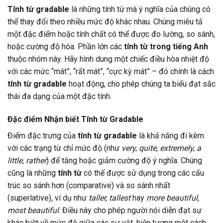
Tính từ gradable
là những tính từ mà ý nghĩa của chúng có
thể thay đổi theo nhiều mức độ khác nhau. Chúng miêu tả
một đặc điểm hoặc tính chất có thể được đo lường, so sánh,
hoặc cường độ hóa. Phần lớn các
tính từ trong tiếng Anh
thuộc nhóm này. Hãy hình dung một chiếc điều hòa nhiệt độ
với các mức “mát”, “rất mát”, “cực kỳ mát” – đó chính là cách
tính từ gradable
hoạt động, cho phép chúng ta biểu đạt sắc
thái đa dạng của một đặc tính.
Đặc điểm Nhận biết Tính từ Gradable
Điểm đặc trưng của
tính từ gradable
là khả năng đi kèm
với các trạng từ chỉ mức độ (như
very, quite, extremely, a
little, rather
) để tăng hoặc giảm cường độ ý nghĩa. Chúng
cũng là những
tính từ
có thể được sử dụng trong các cấu
trúc so sánh hơn (comparative) và so sánh nhất
(superlative), ví dụ như
taller, tallest
hay
more beautiful,
most beautiful
. Điều này cho phép người nói diễn đạt sự
khác biệt về mức độ giữa các sự vật, hiện tượng một cách