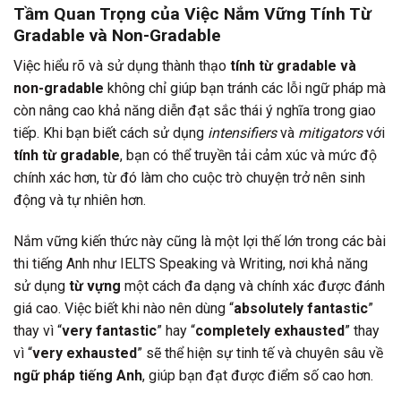
Tầm Quan Trọng của Việc Nắm Vững Tính Từ
Gradable và Non-Gradable
Việc hiểu rõ và sử dụng thành thạo
tính từ gradable và
non-gradable
không chỉ giúp bạn tránh các lỗi ngữ pháp mà
còn nâng cao khả năng diễn đạt sắc thái ý nghĩa trong giao
tiếp. Khi bạn biết cách sử dụng
intensifiers
và
mitigators
với
tính từ gradable
, bạn có thể truyền tải cảm xúc và mức độ
chính xác hơn, từ đó làm cho cuộc trò chuyện trở nên sinh
động và tự nhiên hơn.
Nắm vững kiến thức này cũng là một lợi thế lớn trong các bài
thi tiếng Anh như IELTS Speaking và Writing, nơi khả năng
sử dụng
từ vựng
một cách đa dạng và chính xác được đánh
giá cao. Việc biết khi nào nên dùng “
absolutely fantastic
”
thay vì “
very fantastic
” hay “
completely exhausted
” thay
vì “
very exhausted
” sẽ thể hiện sự tinh tế và chuyên sâu về
ngữ pháp tiếng Anh
, giúp bạn đạt được điểm số cao hơn.