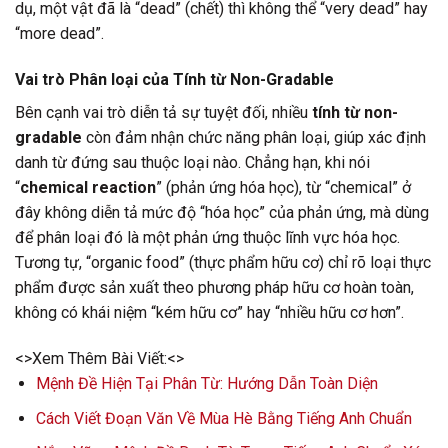
dụ, một vật đã là “dead” (chết) thì không thể “very dead” hay
“more dead”.
Vai trò Phân loại của Tính từ Non-Gradable
Bên cạnh vai trò diễn tả sự tuyệt đối, nhiều
tính từ non-
gradable
còn đảm nhận chức năng phân loại, giúp xác định
danh từ đứng sau thuộc loại nào. Chẳng hạn, khi nói
“
chemical reaction
” (phản ứng hóa học), từ “chemical” ở
đây không diễn tả mức độ “hóa học” của phản ứng, mà dùng
để phân loại đó là một phản ứng thuộc lĩnh vực hóa học.
Tương tự, “organic food” (thực phẩm hữu cơ) chỉ rõ loại thực
phẩm được sản xuất theo phương pháp hữu cơ hoàn toàn,
không có khái niệm “kém hữu cơ” hay “nhiều hữu cơ hơn”.
<>Xem Thêm Bài Viết:<>
Mệnh Đề Hiện Tại Phân Từ: Hướng Dẫn Toàn Diện
Cách Viết Đoạn Văn Về Mùa Hè Bằng Tiếng Anh Chuẩn