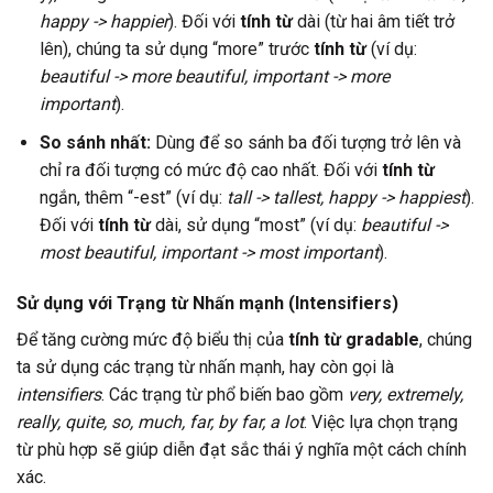
happy -> happier
). Đối với
tính từ
dài (từ hai âm tiết trở
lên), chúng ta sử dụng “more” trước
tính từ
(ví dụ:
beautiful -> more beautiful, important -> more
important
).
So sánh nhất:
Dùng để so sánh ba đối tượng trở lên và
chỉ ra đối tượng có mức độ cao nhất. Đối với
tính từ
ngắn, thêm “-est” (ví dụ:
tall -> tallest, happy -> happiest
).
Đối với
tính từ
dài, sử dụng “most” (ví dụ:
beautiful ->
most beautiful, important -> most important
).
Sử dụng với Trạng từ Nhấn mạnh (Intensifiers)
Để tăng cường mức độ biểu thị của
tính từ gradable
, chúng
ta sử dụng các trạng từ nhấn mạnh, hay còn gọi là
intensifiers
. Các trạng từ phổ biến bao gồm
very, extremely,
really, quite, so, much, far, by far, a lot
. Việc lựa chọn trạng
từ phù hợp sẽ giúp diễn đạt sắc thái ý nghĩa một cách chính
xác.