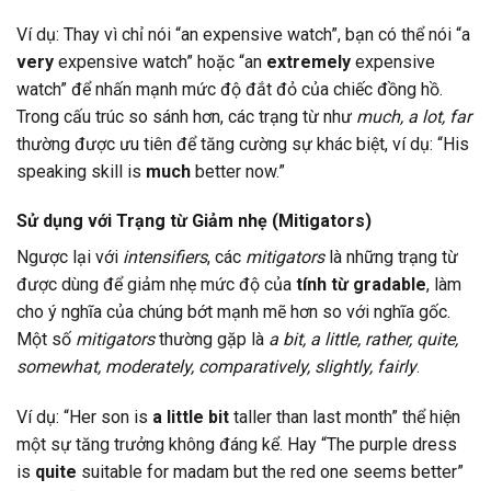
Ví dụ: Thay vì chỉ nói “an expensive watch”, bạn có thể nói “a
very
expensive watch” hoặc “an
extremely
expensive
watch” để nhấn mạnh mức độ đắt đỏ của chiếc đồng hồ.
Trong cấu trúc so sánh hơn, các trạng từ như
much, a lot, far
thường được ưu tiên để tăng cường sự khác biệt, ví dụ: “His
speaking skill is
much
better now.”
Sử dụng với Trạng từ Giảm nhẹ (Mitigators)
Ngược lại với
intensifiers
, các
mitigators
là những trạng từ
được dùng để giảm nhẹ mức độ của
tính từ gradable
, làm
cho ý nghĩa của chúng bớt mạnh mẽ hơn so với nghĩa gốc.
Một số
mitigators
thường gặp là
a bit, a little, rather, quite,
somewhat, moderately, comparatively, slightly, fairly
.
Ví dụ: “Her son is
a little bit
taller than last month” thể hiện
một sự tăng trưởng không đáng kể. Hay “The purple dress
is
quite
suitable for madam but the red one seems better”