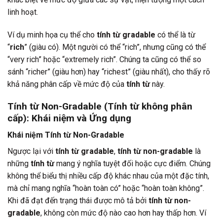
linh hoạt.
Ví dụ minh họa cụ thể cho
tính từ gradable
có thể là từ
“
rich
” (giàu có). Một người có thể “rich”, nhưng cũng có thể
“very rich” hoặc “extremely rich”. Chúng ta cũng có thể so
sánh “richer” (giàu hơn) hay “richest” (giàu nhất), cho thấy rõ
khả năng phân cấp về mức độ của
tính từ
này.
Tính từ Non-Gradable (Tính từ không phân
cấp): Khái niệm và Ứng dụng
Khái niệm Tính từ Non-Gradable
Ngược lại với
tính từ gradable
,
tính từ non-gradable
là
những
tính từ
mang ý nghĩa tuyệt đối hoặc cực điểm. Chúng
không thể biểu thị nhiều cấp độ khác nhau của một đặc tính,
mà chỉ mang nghĩa “hoàn toàn có” hoặc “hoàn toàn không”.
Khi đã đạt đến trạng thái được mô tả bởi
tính từ non-
gradable
, không còn mức độ nào cao hơn hay thấp hơn. Ví