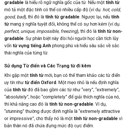
gradable
là hiểu rõ ngữ nghĩa gốc của từ. Nếu một
tính từ
mô tả một đặc tính có thể có nhiều cấp độ (ví dụ:
hot, cold,
good, bad
), thì đó là
tính từ gradable
. Ngược lại, nếu
tính
từ
mang ý nghĩa tuyệt đối, không thể có sự hơn kém (ví dụ:
perfect, unique, impossible, freezing
), thì đó là
tính từ non-
gradable
. Sự phân biệt này đòi hỏi người học cần tích lũy
vốn
từ vựng tiếng Anh
phong phú và hiểu sâu sắc về sắc
thái nghĩa của từng từ.
Sử dụng Từ điển và Các Trạng từ đi kèm
Khi gặp một
tính từ
mới, bạn có thể tham khảo các từ điển
uy tín như
từ điển Oxford
. Một mẹo nhỏ là nếu định nghĩa
của
tính từ
đó đã bao gồm các từ như “very”, “extremely”,
“absolutely”, hoặc “completely” để giải thích nghĩa của nó,
thì khả năng cao đó là
tính từ non-gradable
. Ví dụ,
“stunning” thường được định nghĩa là “extremely attractive
or impressive”, cho thấy nó là một
tính từ non-gradable
vì
bản thân nó đã chứa đựng mức độ cực điểm.