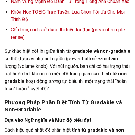
Nắm Vững Mệnh Đề Danh Từ Trong Tiếng Anh Chuẩn Xác
Khóa Học TOEIC Trực Tuyến: Lựa Chọn Tối Ưu Cho Mọi
Trình Độ
Cấu trúc, cách sử dụng thì hiện tại đơn (present simple
tense)
Sự khác biệt cốt lõi giữa
tính từ gradable và non-gradable
có thể được ví như nút nguồn (power button) và nút âm
lượng (volume knob). Với nút nguồn, bạn chỉ có hai trạng thái:
bật hoặc tắt, không có mức độ trung gian nào.
Tính từ non-
gradable
hoạt động tương tự, biểu thị một trạng thái “hoàn
toàn” hoặc “tuyệt đối”.
Phương Pháp Phân Biệt Tính Từ Gradable và
Non-Gradable
Dựa vào Ngữ nghĩa và Mức độ biểu đạt
Cách hiệu quả nhất để phân biệt
tính từ gradable và non-