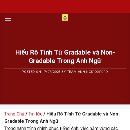
Skip
to
content
Hiểu Rõ Tính Từ Gradable và Non-
Gradable Trong Anh Ngữ
POSTED ON
17/07/2025
BY
TEAM ANH NGỮ OXFORD
Trang Chủ
/
Tin tức
/ Hiểu Rõ Tính Từ Gradable và Non-
Gradable Trong Anh Ngữ
Trong hành trình chinh phục tiếng Anh, việc nắm vững các