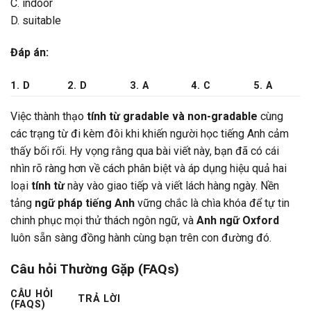
C. indoor
D. suitable
Đáp án:
1. D
2. D
3. A
4. C
5. A
Việc thành thạo
tính từ gradable và non-gradable
cùng
các trạng từ đi kèm đôi khi khiến người học tiếng Anh cảm
thấy bối rối. Hy vọng rằng qua bài viết này, bạn đã có cái
nhìn rõ ràng hơn về cách phân biệt và áp dụng hiệu quả hai
loại
tính từ
này vào giao tiếp và viết lách hàng ngày. Nền
tảng
ngữ pháp tiếng Anh
vững chắc là chìa khóa để tự tin
chinh phục mọi thử thách ngôn ngữ, và
Anh ngữ Oxford
luôn sẵn sàng đồng hành cùng bạn trên con đường đó.
Câu hỏi Thường Gặp (FAQs)
CÂU HỎI
TRẢ LỜI
(FAQS)