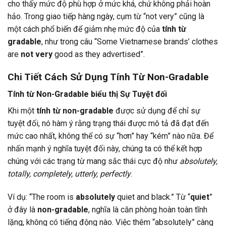
cho thấy mức độ phù hợp ở mức khá, chứ không phải hoàn
hảo. Trong giao tiếp hàng ngày, cụm từ “not very” cũng là
một cách phổ biến để giảm nhẹ mức độ của
tính từ
gradable
, như trong câu “Some Vietnamese brands’ clothes
are
not very
good as they advertised”.
Chi Tiết Cách Sử Dụng Tính Từ Non-Gradable
Tính từ Non-Gradable biểu thị Sự Tuyệt đối
Khi một
tính từ non-gradable
được sử dụng để chỉ sự
tuyệt đối, nó hàm ý rằng trạng thái được mô tả đã đạt đến
mức cao nhất, không thể có sự “hơn” hay “kém” nào nữa. Để
nhấn mạnh ý nghĩa tuyệt đối này, chúng ta có thể kết hợp
chúng với các trạng từ mang sắc thái cực độ như
absolutely,
totally, completely, utterly, perfectly
.
Ví dụ: “The room is
absolutely
quiet and black.” Từ “
quiet
”
ở đây là
non-gradable
, nghĩa là căn phòng hoàn toàn tĩnh
lặng, không có tiếng động nào. Việc thêm “absolutely” càng