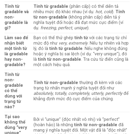
Tính từ
Tính từ gradable
(phân cấp) có thể diễn tả
gradable và
nhiều mức độ khác nhau (ví dụ:
hot, cold
).
Tính
non-
từ non-gradable
(không phân cấp) diễn tả ý
gradable là
nghĩa tuyệt đối hoặc đã đạt mức cực điểm (ví
gì?
dụ:
freezing, perfect, unique
).
Làm sao để
Bạn có thể thử ghép
tính từ
với các trạng từ chỉ
nhận biết
mức độ như
very, extremely
. Nếu tự nhiên và hợp
một tính từ
lý, đó là
tính từ gradable
. Nếu nghe không đúng
là gradable
hoặc ý nghĩa bị sai lệch (ví dụ: “very unique”), đó
hay non-
là
tính từ non-gradable
. Tra cứu từ điển cũng là
gradable?
một cách hiệu quả.
Tính từ
non-
Tính từ non-gradable
thường đi kèm với các
gradable
trạng từ nhấn mạnh ý nghĩa tuyệt đối như
có thể
absolutely, totally, completely, utterly, perfectly
để
dùng với
khẳng định mức độ cực điểm của chúng.
trạng từ
nào?
Tại sao
Bởi vì “unique” (độc nhất vô nhị) và “perfect”
không thể
(hoàn hảo) là những
tính từ non-gradable
đã
dùng “very
mang ý nghĩa tuyệt đối. Một vật đã là “độc nhất”
unique”