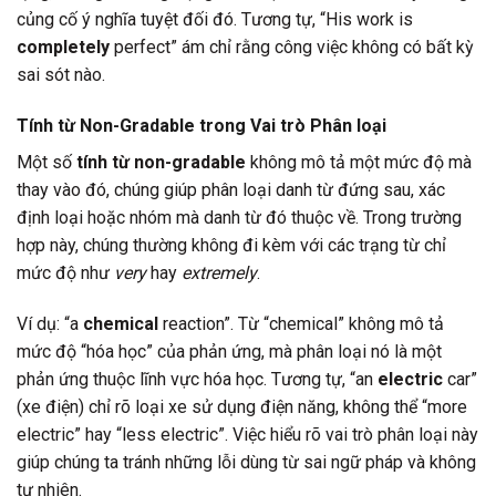
củng cố ý nghĩa tuyệt đối đó. Tương tự, “His work is
completely
perfect” ám chỉ rằng công việc không có bất kỳ
sai sót nào.
Tính từ Non-Gradable trong Vai trò Phân loại
Một số
tính từ non-gradable
không mô tả một mức độ mà
thay vào đó, chúng giúp phân loại danh từ đứng sau, xác
định loại hoặc nhóm mà danh từ đó thuộc về. Trong trường
hợp này, chúng thường không đi kèm với các trạng từ chỉ
mức độ như
very
hay
extremely
.
Ví dụ: “a
chemical
reaction”. Từ “chemical” không mô tả
mức độ “hóa học” của phản ứng, mà phân loại nó là một
phản ứng thuộc lĩnh vực hóa học. Tương tự, “an
electric
car”
(xe điện) chỉ rõ loại xe sử dụng điện năng, không thể “more
electric” hay “less electric”. Việc hiểu rõ vai trò phân loại này
giúp chúng ta tránh những lỗi dùng từ sai ngữ pháp và không
tự nhiên.