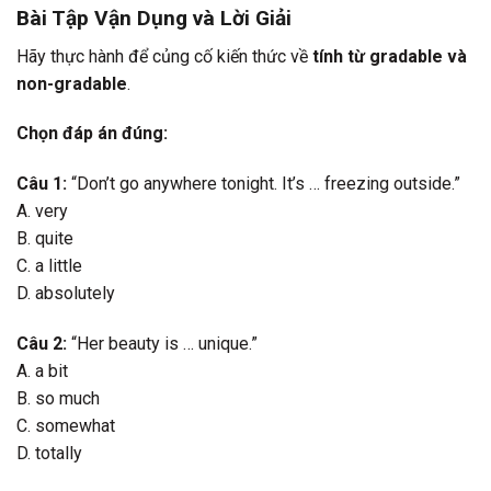
Bài Tập Vận Dụng và Lời Giải
Hãy thực hành để củng cố kiến thức về
tính từ gradable và
non-gradable
.
Chọn đáp án đúng:
Câu 1:
“Don’t go anywhere tonight. It’s … freezing outside.”
A. very
B. quite
C. a little
D. absolutely
Câu 2:
“Her beauty is … unique.”
A. a bit
B. so much
C. somewhat
D. totally