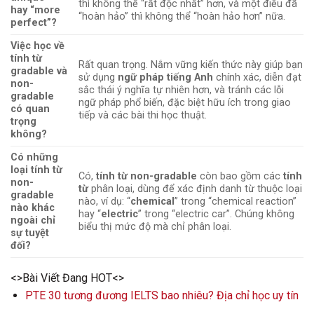
thì không thể “rất độc nhất” hơn, và một điều đã
hay “more
“hoàn hảo” thì không thể “hoàn hảo hơn” nữa.
perfect”?
Việc học về
tính từ
Rất quan trọng. Nắm vững kiến thức này giúp bạn
gradable và
sử dụng
ngữ pháp tiếng Anh
chính xác, diễn đạt
non-
sắc thái ý nghĩa tự nhiên hơn, và tránh các lỗi
gradable
ngữ pháp phổ biến, đặc biệt hữu ích trong giao
có quan
tiếp và các bài thi học thuật.
trọng
không?
Có những
loại tính từ
Có,
tính từ non-gradable
còn bao gồm các
tính
non-
từ
phân loại, dùng để xác định danh từ thuộc loại
gradable
nào, ví dụ: “
chemical
” trong “chemical reaction”
nào khác
hay “
electric
” trong “electric car”. Chúng không
ngoài chỉ
biểu thị mức độ mà chỉ phân loại.
sự tuyệt
đối?
<>Bài Viết Đang HOT<>
PTE 30 tương đương IELTS bao nhiêu? Địa chỉ học uy tín