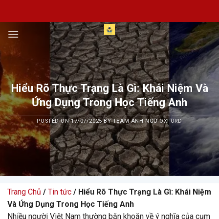
Skip
to
content
Hiểu Rõ Thực Trạng Là Gì: Khái Niệm Và
Ứng Dụng Trong Học Tiếng Anh
POSTED ON
17/07/2025
BY
TEAM ANH NGỮ OXFORD
Trang Chủ
/
Tin tức
/ Hiểu Rõ Thực Trạng Là Gì: Khái Niệm
Và Ứng Dụng Trong Học Tiếng Anh
Nhiều người Việt Nam thường băn khoăn về ý nghĩa của cụm