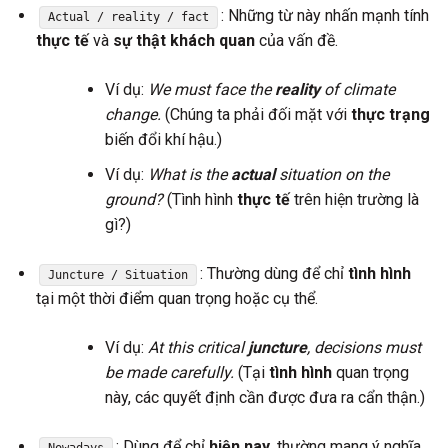
: Những từ này nhấn mạnh tính
Actual / reality / fact
thực tế
và
sự thật khách quan
của vấn đề.
Ví dụ:
We must face the
reality
of climate
change.
(Chúng ta phải đối mặt với
thực trạng
biến đổi khí hậu.)
Ví dụ:
What is the
actual
situation on the
ground?
(Tình hình
thực tế
trên hiện trường là
gì?)
: Thường dùng để chỉ
tình hình
Juncture / Situation
tại một thời điểm quan trọng hoặc cụ thể.
Ví dụ:
At this critical
juncture
, decisions must
be made carefully.
(Tại
tình hình
quan trọng
này, các quyết định cần được đưa ra cẩn thận.)
: Dùng để chỉ
hiện nay
, thường mang ý nghĩa
Nowadays