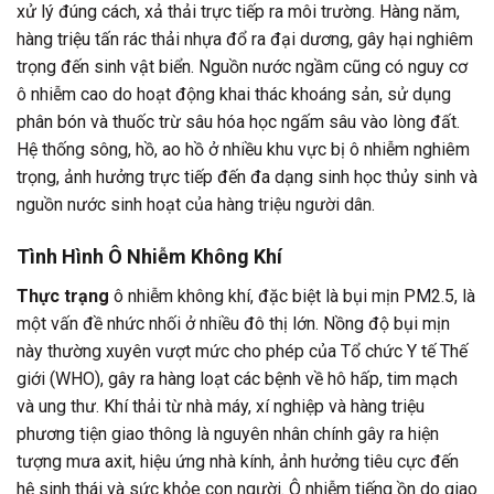
xử lý đúng cách, xả thải trực tiếp ra môi trường. Hàng năm,
hàng triệu tấn rác thải nhựa đổ ra đại dương, gây hại nghiêm
trọng đến sinh vật biển. Nguồn nước ngầm cũng có nguy cơ
ô nhiễm cao do hoạt động khai thác khoáng sản, sử dụng
phân bón và thuốc trừ sâu hóa học ngấm sâu vào lòng đất.
Hệ thống sông, hồ, ao hồ ở nhiều khu vực bị ô nhiễm nghiêm
trọng, ảnh hưởng trực tiếp đến đa dạng sinh học thủy sinh và
nguồn nước sinh hoạt của hàng triệu người dân.
Tình Hình Ô Nhiễm Không Khí
Thực trạng
ô nhiễm không khí, đặc biệt là bụi mịn PM2.5, là
một vấn đề nhức nhối ở nhiều đô thị lớn. Nồng độ bụi mịn
này thường xuyên vượt mức cho phép của Tổ chức Y tế Thế
giới (WHO), gây ra hàng loạt các bệnh về hô hấp, tim mạch
và ung thư. Khí thải từ nhà máy, xí nghiệp và hàng triệu
phương tiện giao thông là nguyên nhân chính gây ra hiện
tượng mưa axit, hiệu ứng nhà kính, ảnh hưởng tiêu cực đến
hệ sinh thái và sức khỏe con người. Ô nhiễm tiếng ồn do giao