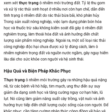
xem xét
thực trạng
ô nhiễm môi trường đất. Tỷ lệ thu gom
và xử lý rác thải sinh hoạt ở nhiều nơi còn hạn chế, dẫn đến
tình trạng ô nhiễm đất do rác thải bừa bãi, khó phân hủy.
Trong sản xuất nông nghiệp, việc lạm dụng phân bón hóa
học và thuốc trừ sâu không kiểm soát đã gây ô nhiễm đất
nghiêm trọng, làm thoái hóa đất và ảnh hưởng đến chất
lượng sản phẩm nông nghiệp. Ngoài ra, một số loại rác thải
công nghiệp độc hại chưa được xử lý đúng cách, làm ô
nhiễm nghiêm trọng đất và nguồn nước ngầm, gây nguy hiểm
lâu dài cho sức khỏe con người và hệ sinh thái.
Hậu Quả và Biện Pháp Khắc Phục
Thực trạng
ô nhiễm môi trường gây ra những hậu quả nặng
nề, từ các bệnh về hô hấp, tim mạch, ung thư đến sự suy
giảm đa dạng sinh học và tăng cường nguy cơ hạn hán, lũ
lụt. Nó cũng làm giảm năng suất cây trồng, vật nuôi và ảnh
hưởng trực tiếp đến chất lượng cuộc sống của con người. Để
khắc phục, cần tăng cường nhận thức cộng đồng về bảo vệ