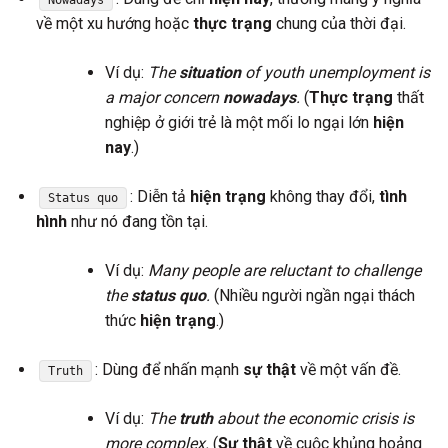
về một xu hướng hoặc
thực trạng
chung của thời đại.
Ví dụ:
The
situation
of youth unemployment is
a major concern
nowadays
.
(
Thực trạng
thất
nghiệp ở giới trẻ là một mối lo ngại lớn
hiện
nay
.)
: Diễn tả
hiện trạng
không thay đổi,
tình
Status quo
hình
như nó đang tồn tại.
Ví dụ:
Many people are reluctant to challenge
the
status quo
.
(Nhiều người ngần ngại thách
thức
hiện trạng
.)
: Dùng để nhấn mạnh
sự thật
về một vấn đề.
Truth
Ví dụ:
The
truth
about the economic crisis is
more complex.
(
Sự thật
về cuộc khủng hoảng