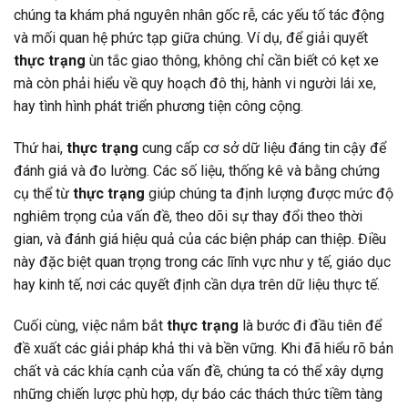
chúng ta khám phá nguyên nhân gốc rễ, các yếu tố tác động
và mối quan hệ phức tạp giữa chúng. Ví dụ, để giải quyết
thực trạng
ùn tắc giao thông, không chỉ cần biết có kẹt xe
mà còn phải hiểu về quy hoạch đô thị, hành vi người lái xe,
hay tình hình phát triển phương tiện công cộng.
Thứ hai,
thực trạng
cung cấp cơ sở dữ liệu đáng tin cậy để
đánh giá và đo lường. Các số liệu, thống kê và bằng chứng
cụ thể từ
thực trạng
giúp chúng ta định lượng được mức độ
nghiêm trọng của vấn đề, theo dõi sự thay đổi theo thời
gian, và đánh giá hiệu quả của các biện pháp can thiệp. Điều
này đặc biệt quan trọng trong các lĩnh vực như y tế, giáo dục
hay kinh tế, nơi các quyết định cần dựa trên dữ liệu thực tế.
Cuối cùng, việc nắm bắt
thực trạng
là bước đi đầu tiên để
đề xuất các giải pháp khả thi và bền vững. Khi đã hiểu rõ bản
chất và các khía cạnh của vấn đề, chúng ta có thể xây dựng
những chiến lược phù hợp, dự báo các thách thức tiềm tàng