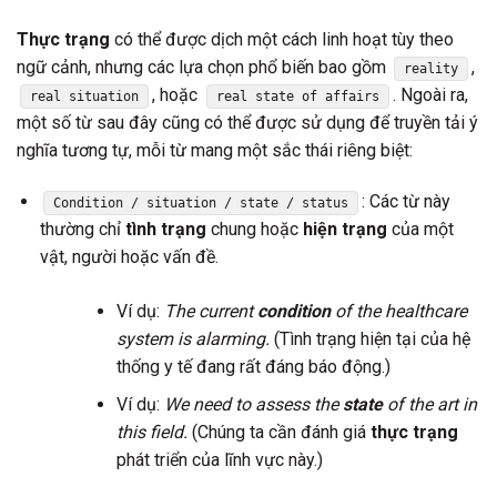
Thực trạng
có thể được dịch một cách linh hoạt tùy theo
ngữ cảnh, nhưng các lựa chọn phổ biến bao gồm
,
reality
, hoặc
. Ngoài ra,
real situation
real state of affairs
một số từ sau đây cũng có thể được sử dụng để truyền tải ý
nghĩa tương tự, mỗi từ mang một sắc thái riêng biệt:
: Các từ này
Condition / situation / state / status
thường chỉ
tình trạng
chung hoặc
hiện trạng
của một
vật, người hoặc vấn đề.
Ví dụ:
The current
condition
of the healthcare
system is alarming.
(Tình trạng hiện tại của hệ
thống y tế đang rất đáng báo động.)
Ví dụ:
We need to assess the
state
of the art in
this field.
(Chúng ta cần đánh giá
thực trạng
phát triển của lĩnh vực này.)