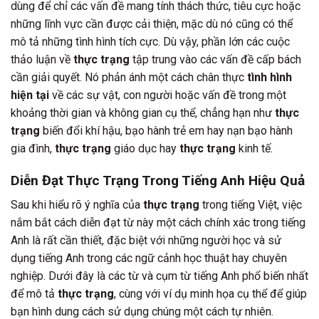
dùng để chỉ các vấn đề mang tính thách thức, tiêu cực hoặc
những lĩnh vực cần được cải thiện, mặc dù nó cũng có thể
mô tả những tình hình tích cực. Dù vậy, phần lớn các cuộc
thảo luận về
thực trạng
tập trung vào các vấn đề cấp bách
cần giải quyết. Nó phản ánh một cách chân thực
tình hình
hiện tại
về các sự vật, con người hoặc vấn đề trong một
khoảng thời gian và không gian cụ thể, chẳng hạn như
thực
trạng
biến đổi khí hậu, bạo hành trẻ em hay nạn bạo hành
gia đình,
thực trạng
giáo dục hay
thực trạng
kinh tế.
Diễn Đạt Thực Trạng Trong Tiếng Anh Hiệu Quả
Sau khi hiểu rõ ý nghĩa của
thực trạng
trong tiếng Việt, việc
nắm bắt cách diễn đạt từ này một cách chính xác trong tiếng
Anh là rất cần thiết, đặc biệt với những người học và sử
dụng tiếng Anh trong các ngữ cảnh học thuật hay chuyên
nghiệp. Dưới đây là các từ và cụm từ tiếng Anh phổ biến nhất
để mô tả
thực trạng
, cùng với ví dụ minh họa cụ thể để giúp
bạn hình dung cách sử dụng chúng một cách tự nhiên.