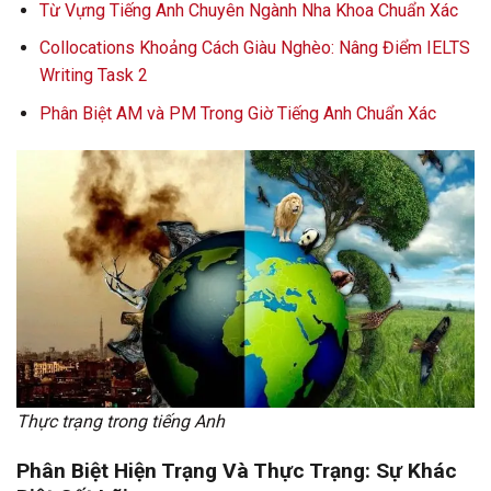
Từ Vựng Tiếng Anh Chuyên Ngành Nha Khoa Chuẩn Xác
Collocations Khoảng Cách Giàu Nghèo: Nâng Điểm IELTS
Writing Task 2
Phân Biệt AM và PM Trong Giờ Tiếng Anh Chuẩn Xác
Thực trạng trong tiếng Anh
Phân Biệt Hiện Trạng Và Thực Trạng: Sự Khác