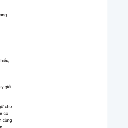
mang
hiểu,
y giải
gữ cho
bé có
h cùng
n.