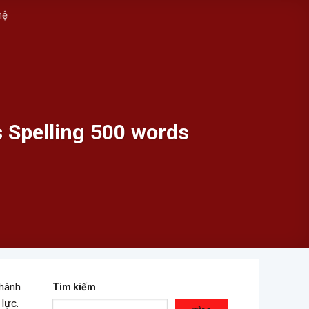
hệ
 Spelling 500 words
 hành
Tìm kiếm
lực.