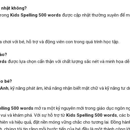
p nhật không?
 trong
Kids Spelling 500 words
được cập nhật thường xuyên để 
 chơi với bé, hỗ trợ và động viên con trong quá trình học tập.
nào?
ords
được lựa chọn cẩn thận với chất lượng sắc nét và minh họa dễ 
ho bé?
 Anh
, kỹ năng phát âm, khả năng nhận biết mặt chữ và kỹ năng tư du
elling 500 words
mở ra một kỷ nguyên mới trong giáo dục ngôn n
 vui và khám phá. Với sự hỗ trợ từ
Kids Spelling 500 words
, các 
hiên và hiệu quả, đặt nền móng vững chắc cho tương lai. Đồng hàn
h, chúng tôi tin rằng mỗi bước tiến của bé đều là một thành công lớ