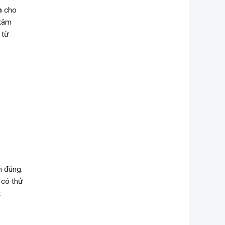
h
cho
 tâm
 từ
m đúng.
 có thử
t