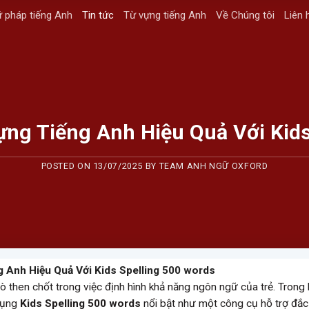
 pháp tiếng Anh
Tin tức
Từ vựng tiếng Anh
Về Chúng tôi
Liên 
ng Tiếng Anh Hiệu Quả Với Kids
POSTED ON
13/07/2025
BY
TEAM ANH NGỮ OXFORD
 Anh Hiệu Quả Với Kids Spelling 500 words
rò then chốt trong việc định hình khả năng ngôn ngữ của trẻ. Trong
 dụng
Kids Spelling 500 words
nổi bật như một công cụ hỗ trợ đắc 