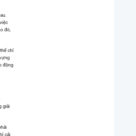
au.
việc
o đó,
thể chỉ
 vựng
ạo động
i
 giải
phải
hỉ cải