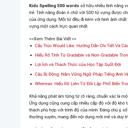
Kids Spelling 500 words
sở hữu nhiều tính năng vư
trẻ. Tính năng đoán ô chữ với 500 từ vựng được chọn
của ứng dụng. Mỗi từ đều đi kèm với hình ảnh chất l
vựng một cách trực quan nhất.
<>Xem Thêm Bài Viết:<>
Cấu Trúc Would Like: Hướng Dẫn Chi Tiết Và C
Hiểu Rõ Tính Từ Gradable và Non-Gradable Tro
Lợi Ích và Thách Thức của Học Tập Suốt Đời
Câu Bị Động: Nắm Vững Ngữ Pháp Tiếng Anh H
Whereas: Hiểu Rõ Liên Từ Đối Lập Phổ Biến Tro
Khả năng phát âm từng từ rõ ràng, chuẩn xác là mộ
Ứng dụng cũng cung cấp nhiều cấp độ với độ khó t
thách phù hợp với trình độ của mình. Đáng chú ý, s
thường xuyên, mang đến nội dung mới mẻ và duy trì