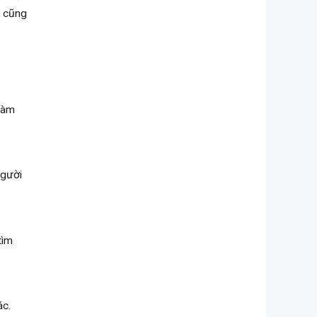
g cũng
 làm
Người
tìm
ác.