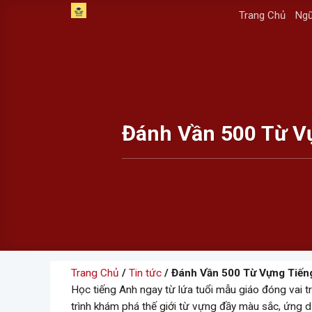
Skip
Trang Chủ
Ngữ
to
content
Đánh Vần 500 Từ Vự
Trang Chủ
/
Tin tức
/ Đánh Vần 500 Từ Vựng Tiếng
Học tiếng Anh ngay từ lứa tuổi mẫu giáo đóng vai t
trình khám phá thế giới từ vựng đầy màu sắc, ứng