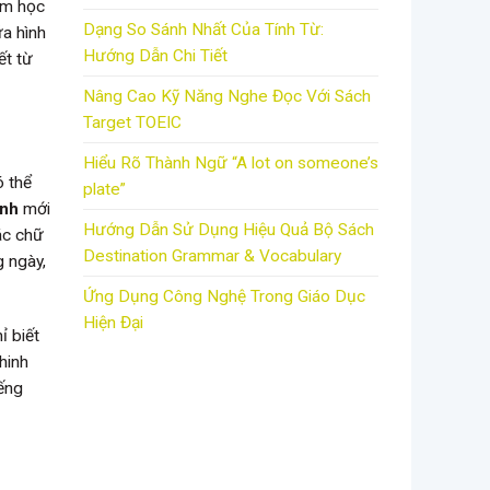
ệm học
Dạng So Sánh Nhất Của Tính Từ:
ữa hình
Hướng Dẫn Chi Tiết
ết từ
Nâng Cao Kỹ Năng Nghe Đọc Với Sách
Target TOEIC
Hiểu Rõ Thành Ngữ “A lot on someone’s
ó thể
plate”
Anh
mới
Hướng Dẫn Sử Dụng Hiệu Quả Bộ Sách
ác chữ
Destination Grammar & Vocabulary
g ngày,
Ứng Dụng Công Nghệ Trong Giáo Dục
Hiện Đại
ỉ biết
hinh
ếng