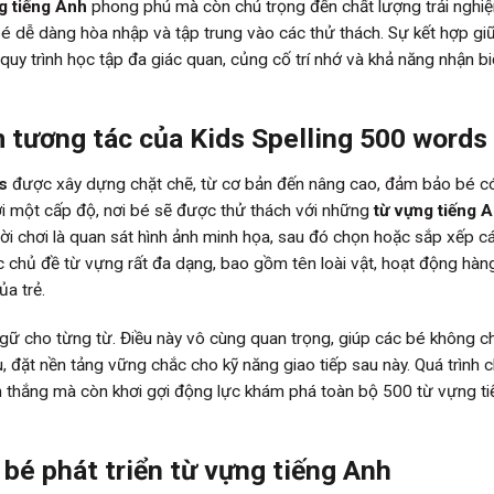
g tiếng Anh
phong phú mà còn chú trọng đến chất lượng trải nghi
 bé dễ dàng hòa nhập và tập trung vào các thử thách. Sự kết hợp gi
uy trình học tập đa giác quan, củng cố trí nhớ và khả năng nhận bi
m tương tác của Kids Spelling 500 words
s
được xây dựng chặt chẽ, từ cơ bản đến nâng cao, đảm bảo bé c
ới một cấp độ, nơi bé sẽ được thử thách với những
từ vựng tiếng 
i chơi là quan sát hình ảnh minh họa, sau đó chọn hoặc sắp xếp c
ác chủ đề từ vựng rất đa dạng, bao gồm tên loài vật, hoạt động hàn
ủa trẻ.
ữ cho từng từ. Điều này vô cùng quan trọng, giúp các bé không ch
đặt nền tảng vững chắc cho kỹ năng giao tiếp sau này. Quá trình c
n thắng mà còn khơi gợi động lực khám phá toàn bộ 500 từ vựng ti
 bé phát triển từ vựng tiếng Anh