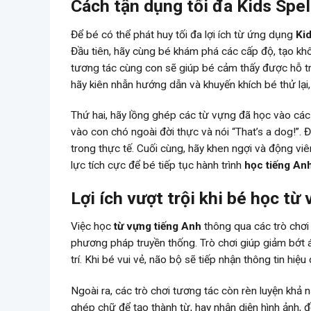
Cách tận dụng tối đa Kids Spel
Để bé có thể phát huy tối đa lợi ích từ ứng dụng
Ki
Đầu tiên, hãy cùng bé khám phá các cấp độ, tạo khôn
tương tác cùng con sẽ giúp bé cảm thấy được hỗ tr
hãy kiên nhẫn hướng dẫn và khuyến khích bé thử lại,
Thứ hai, hãy lồng ghép các từ vựng đã học vào các t
vào con chó ngoài đời thực và nói “That’s a dog!”.
trong thực tế. Cuối cùng, hãy khen ngợi và động v
lực tích cực để bé tiếp tục hành trình
học tiếng An
Lợi ích vượt trội khi bé học từ
Việc học
từ vựng tiếng Anh
thông qua các trò chơ
phương pháp truyền thống. Trò chơi giúp giảm bớt áp
trí. Khi bé vui vẻ, não bộ sẽ tiếp nhận thông tin h
Ngoài ra, các trò chơi tương tác còn rèn luyện khả nă
ghép chữ để tạo thành từ, hay nhận diện hình ảnh, đ