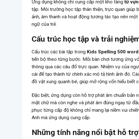
Ứng dụng không chỉ cung cấp một kho tàng
từ vựn
tập. Môi trường học tập thân thiện, trực quan giúp
ảnh, âm thanh và hoạt động tương tác tạo nên một q
ngữ của trẻ.
Cấu trúc học tập và trải nghiệ
Cấu trúc các bài tập trong
Kids Spelling 500 word
tiến bộ theo từng bước. Mỗi bàn chơi tương ứng v
thông qua các câu đố trực quan. Nhiệm vụ của ngườ
cái để tạo thành từ chính xác mô tả hình ảnh đó. C
đồ vật xung quanh bé, giúp mở rộng vốn hiểu biết c
Đặc biệt, ứng dụng còn hỗ trợ phát âm chuẩn bản ng
mặt chữ mà còn nghe và phát âm đúng ngay từ đầu, 
phục từng cấp độ không chỉ mang lại niềm vui chiế
Anh mà ứng dụng cung cấp.
Những tính năng nổi bật hỗ trợ