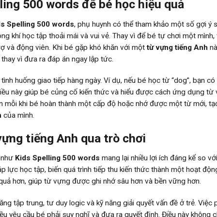
ling 500 words để bé học hiệu quả
ds Spelling 500 words
, phụ huynh có thể tham khảo một số gợi ý s
g khí học tập thoải mái và vui vẻ. Thay vì để bé tự chơi một mình, 
ợ và động viên. Khi bé gặp khó khăn với một
từ vựng tiếng Anh
nà
 thay vì đưa ra đáp án ngay lập tức.
ình huống giao tiếp hàng ngày. Ví dụ, nếu bé học từ “dog”, bạn có 
 Điều này giúp bé củng cố kiến thức và hiểu được cách ứng dụng từ
iên mỗi khi bé hoàn thành một cấp độ hoặc nhớ được một từ mới, t
h
của mình.
 vựng tiếng Anh qua trò chơi
i như
Kids Spelling 500 words
mang lại nhiều lợi ích đáng kể so vớ
 lực học tập, biến quá trình tiếp thu kiến thức thành một hoạt động
iệu quả hơn, giúp từ vựng được ghi nhớ sâu hơn và bền vững hơn.
ng tập trung, tư duy logic và kỹ năng giải quyết vấn đề ở trẻ. Việc 
ều yêu cầu bé phải suy nghĩ và đưa ra quyết định. Điều này không c