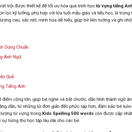
ợt trội được thiết kế để tối ưu hóa quá trình học
từ vựng tiếng An
 lọc kỹ lưỡng, phù hợp với lứa tuổi mẫu giáo và tiểu học, là trọng
ượng cao, sắc nét, minh họa dễ hiểu, giúp bé liên tưởng và ghi nhớ
ách Dùng Chuẩn
ng Anh Ngữ
iệu Quả
ng Tiếng Anh
t điểm cộng lớn, giúp bé nghe và bắt chước, dần hình thành ngữ â
ăng dần, từ những từ đơn giản đến phức tạp hơn, đảm bảo bé luôn
ố lượng từ vựng trong
Kids Spelling 500 words
còn được cập nhậ
 sự hứng thú học tập lâu dài cho các bé.