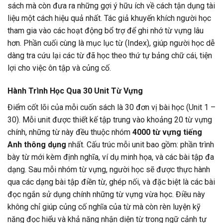
sách mà còn đưa ra những gợi ý hữu ích về cách tận dụng tài
liệu một cách hiệu quả nhất. Tác giả khuyến khích người học
tham gia vào các hoạt động bổ trợ để ghi nhớ từ vựng lâu
hơn. Phần cuối cùng là mục lục từ (Index), giúp người học dễ
dàng tra cứu lại các từ đã học theo thứ tự bảng chữ cái, tiện
lợi cho việc ôn tập và củng cố.
Hành Trình Học Qua 30 Unit Từ Vựng
Điểm cốt lõi của mỗi cuốn sách là 30 đơn vị bài học (Unit 1 –
30). Mỗi unit được thiết kế tập trung vào khoảng 20 từ vựng
chính, những từ này đều thuộc nhóm
4000 từ vựng tiếng
Anh thông dụng
nhất. Cấu trúc mỗi unit bao gồm: phần trình
bày từ mới kèm định nghĩa, ví dụ minh họa, và các bài tập đa
dạng. Sau mỗi nhóm từ vựng, người học sẽ được thực hành
qua các dạng bài tập điền từ, ghép nối, và đặc biệt là các bài
đọc ngắn sử dụng chính những từ vựng vừa học. Điều này
không chỉ giúp củng cố nghĩa của từ mà còn rèn luyện kỹ
năng đọc hiểu và khả năng nhận diện từ trong ngữ cảnh tự