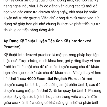
hơn về cách sử dụng của chúng. Đồng thời, kết hợp các kỹ
năng nghe, nói, viết. Hãy cố gắng vận dụng các từ mới đã
học vào các cuộc trò chuyện hàng ngày, viết nhật ký hoặc
luyện nói trước gương. Việc chủ động đưa từ vựng vào sử
dụng sẽ giúp bạn ghi nhớ chúng lâu hơn và phát triển sự tự
tin khi giao tiếp bằng tiếng Anh.
Áp Dụng Kỹ Thuật Luyện Tập Xen Kẽ (Interleaved
Practice)
Kỹ thuật Interleaved practice là một phương pháp học tập
hiệu quả được chứng minh khoa học, gợi ý rằng thay vì học
“một lèo” hết một chủ đề rồi mới chuyển sang chủ đề khác,
bạn nên học xen kẽ các chủ đề khác nhau. Ví dụ, thay vì học
hết Unit 1 của
4000 Essential English Words
rồi mới
chuyển sang Unit 2, bạn có thể học một phần Unit 1, sau đó
chuyển sang một phần Unit 2, rồi lại quay lại Unit 1. Phương
pháp này giúp não bộ linh hoạt hơn trong việc chuyển đổi
giữa các kiến thức, củng cố khả năng ghi nhớ và phân biệt