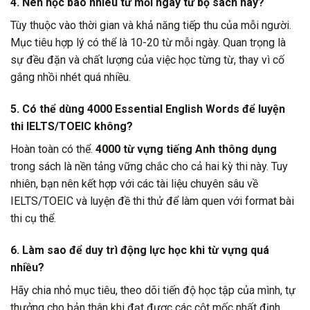
4. Nên học bao nhiêu từ mỗi ngày từ bộ sách này?
Tùy thuộc vào thời gian và khả năng tiếp thu của mỗi người.
Mục tiêu hợp lý có thể là 10-20 từ mỗi ngày. Quan trọng là
sự đều đặn và chất lượng của việc học từng từ, thay vì cố
gắng nhồi nhét quá nhiều.
5. Có thể dùng
4000 Essential English Words
để luyện
thi IELTS/TOEIC không?
Hoàn toàn có thể.
4000 từ vựng tiếng Anh thông dụng
trong sách là nền tảng vững chắc cho cả hai kỳ thi này. Tuy
nhiên, bạn nên kết hợp với các tài liệu chuyên sâu về
IELTS/TOEIC và luyện đề thi thử để làm quen với format bài
thi cụ thể.
6. Làm sao để duy trì động lực học khi từ vựng quá
nhiều?
Hãy chia nhỏ mục tiêu, theo dõi tiến độ học tập của mình, tự
thưởng cho bản thân khi đạt được các cột mốc nhất định.