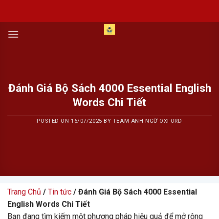
Skip
to
content
Đánh Giá Bộ Sách 4000 Essential English
Words Chi Tiết
POSTED ON
16/07/2025
BY
TEAM ANH NGỮ OXFORD
Trang Chủ
/
Tin tức
/ Đánh Giá Bộ Sách 4000 Essential
English Words Chi Tiết
Bạn đang tìm kiếm một phương pháp hiệu quả để mở rộng