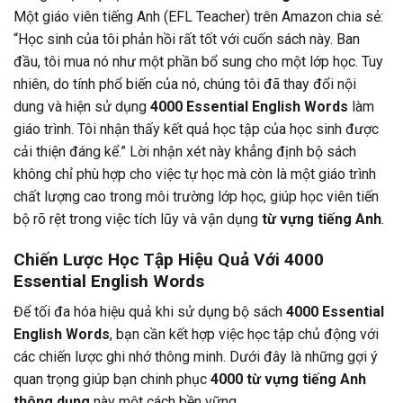
Một giáo viên tiếng Anh (EFL Teacher) trên Amazon chia sẻ:
“Học sinh của tôi phản hồi rất tốt với cuốn sách này. Ban
đầu, tôi mua nó như một phần bổ sung cho một lớp học. Tuy
nhiên, do tính phổ biến của nó, chúng tôi đã thay đổi nội
dung và hiện sử dụng
4000 Essential English Words
làm
giáo trình. Tôi nhận thấy kết quả học tập của học sinh được
cải thiện đáng kể.” Lời nhận xét này khẳng định bộ sách
không chỉ phù hợp cho việc tự học mà còn là một giáo trình
chất lượng cao trong môi trường lớp học, giúp học viên tiến
bộ rõ rệt trong việc tích lũy và vận dụng
từ vựng tiếng Anh
.
Chiến Lược Học Tập Hiệu Quả Với
4000
Essential English Words
Để tối đa hóa hiệu quả khi sử dụng bộ sách
4000 Essential
English Words
, bạn cần kết hợp việc học tập chủ động với
các chiến lược ghi nhớ thông minh. Dưới đây là những gợi ý
quan trọng giúp bạn chinh phục
4000 từ vựng tiếng Anh
thông dụng
này một cách bền vững.