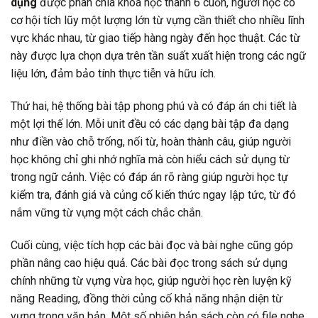
dụng
được phân chia khoa học thành 6 cuốn, người học có
cơ hội tích lũy một lượng lớn từ vựng cần thiết cho nhiều lĩnh
vực khác nhau, từ giao tiếp hàng ngày đến học thuật. Các từ
này được lựa chọn dựa trên tần suất xuất hiện trong các ngữ
liệu lớn, đảm bảo tính thực tiễn và hữu ích.
Thứ hai, hệ thống bài tập phong phú và có đáp án chi tiết là
một lợi thế lớn. Mỗi unit đều có các dạng bài tập đa dạng
như điền vào chỗ trống, nối từ, hoàn thành câu, giúp người
học không chỉ ghi nhớ nghĩa mà còn hiểu cách sử dụng từ
trong ngữ cảnh. Việc có đáp án rõ ràng giúp người học tự
kiểm tra, đánh giá và củng cố kiến thức ngay lập tức, từ đó
nắm vững từ vựng một cách chắc chắn.
Cuối cùng, việc tích hợp các bài đọc và bài nghe cũng góp
phần nâng cao hiệu quả. Các bài đọc trong sách sử dụng
chính những từ vựng vừa học, giúp người học rèn luyện kỹ
năng Reading, đồng thời củng cố khả năng nhận diện từ
vựng trong văn bản. Một số phiên bản sách còn có file nghe