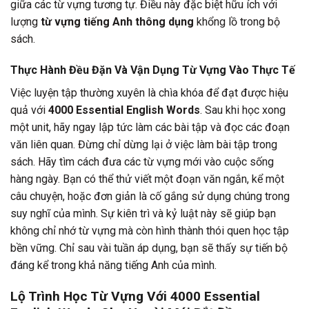
giữa các từ vựng tương tự. Điều này đặc biệt hữu ích với
lượng
từ vựng tiếng Anh thông dụng
khổng lồ trong bộ
sách.
Thực Hành Đều Đặn Và Vận Dụng Từ Vựng Vào Thực Tế
Việc luyện tập thường xuyên là chìa khóa để đạt được hiệu
quả với
4000 Essential English Words
. Sau khi học xong
một unit, hãy ngay lập tức làm các bài tập và đọc các đoạn
văn liên quan. Đừng chỉ dừng lại ở việc làm bài tập trong
sách. Hãy tìm cách đưa các từ vựng mới vào cuộc sống
hàng ngày. Bạn có thể thử viết một đoạn văn ngắn, kể một
câu chuyện, hoặc đơn giản là cố gắng sử dụng chúng trong
suy nghĩ của mình. Sự kiên trì và kỷ luật này sẽ giúp bạn
không chỉ nhớ từ vựng mà còn hình thành thói quen học tập
bền vững. Chỉ sau vài tuần áp dụng, bạn sẽ thấy sự tiến bộ
đáng kể trong khả năng tiếng Anh của mình.
Lộ Trình Học Từ Vựng Với
4000 Essential