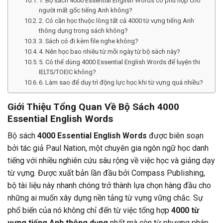
1. Bộ sách 4000 Essential English Words có phù hợp cho
người mất gốc tiếng Anh không?
2. Có cần học thuộc lòng tất cả 4000 từ vựng tiếng Anh
thông dụng trong sách không?
3. Sách có đi kèm file nghe không?
4. Nên học bao nhiêu từ mỗi ngày từ bộ sách này?
5. Có thể dùng 4000 Essential English Words để luyện thi
IELTS/TOEIC không?
6. Làm sao để duy trì động lực học khi từ vựng quá nhiều?
Giới Thiệu Tổng Quan Về Bộ Sách
4000
Essential English Words
Bộ sách
4000 Essential English Words
được biên soạn
bởi tác giả Paul Nation, một chuyên gia ngôn ngữ học danh
tiếng với nhiều nghiên cứu sâu rộng về việc học và giảng dạy
từ vựng. Được xuất bản lần đầu bởi Compass Publishing,
bộ tài liệu này nhanh chóng trở thành lựa chọn hàng đầu cho
những ai muốn xây dựng nền tảng từ vựng vững chắc. Sự
phổ biến của nó không chỉ đến từ việc tổng hợp
4000 từ
vựng tiếng Anh thông dụng
nhất mà còn từ phương pháp