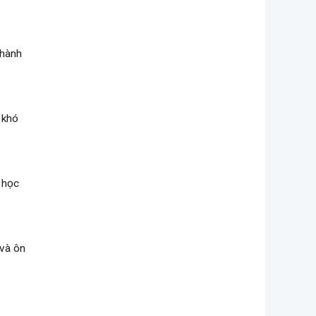
thành
 khó
 học
 và ôn