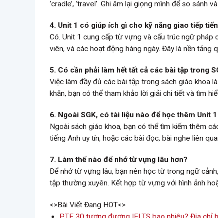
‘cradle’, ‘travel’. Ghi âm lại giọng mình để so sánh
4. Unit 1 có giúp ích gì cho kỹ năng giao tiếp ti
Có. Unit 1 cung cấp từ vựng và cấu trúc ngữ pháp cầ
viên, và các hoạt động hàng ngày. Đây là nền tảng 
5. Có cần phải làm hết tất cả các bài tập trong
Việc làm đầy đủ các bài tập trong sách giáo khoa là
khăn, bạn có thể tham khảo lời giải chi tiết và tìm h
6. Ngoài SGK, có tài liệu nào để học thêm Unit 
Ngoài sách giáo khoa, bạn có thể tìm kiếm thêm cá
tiếng Anh uy tín, hoặc các bài đọc, bài nghe liên qu
7. Làm thế nào để nhớ từ vựng lâu hơn?
Để nhớ từ vựng lâu, bạn nên học từ trong ngữ cảnh,
tập thường xuyên. Kết hợp từ vựng với hình ảnh hoặ
<>Bài Viết Đang HOT<>
PTE 30 tương đương IELTS bao nhiêu? Địa chỉ h