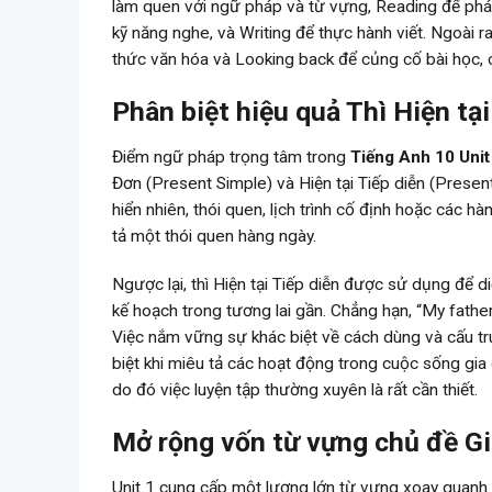
làm quen với ngữ pháp và từ vựng, Reading để phát 
kỹ năng nghe, và Writing để thực hành viết. Ngoài 
thức văn hóa và Looking back để củng cố bài học, 
Phân biệt hiệu quả Thì Hiện tại
Điểm ngữ pháp trọng tâm trong
Tiếng Anh 10 Unit
Đơn (Present Simple) và Hiện tại Tiếp diễn (Presen
hiển nhiên, thói quen, lịch trình cố định hoặc các hà
tả một thói quen hàng ngày.
Ngược lại, thì Hiện tại Tiếp diễn được sử dụng để di
kế hoạch trong tương lai gần. Chẳng hạn, “My father
Việc nắm vững sự khác biệt về cách dùng và cấu trú
biệt khi miêu tả các hoạt động trong cuộc sống gia 
do đó việc luyện tập thường xuyên là rất cần thiết.
Mở rộng vốn từ vựng chủ đề Gi
Unit 1 cung cấp một lượng lớn từ vựng xoay quanh