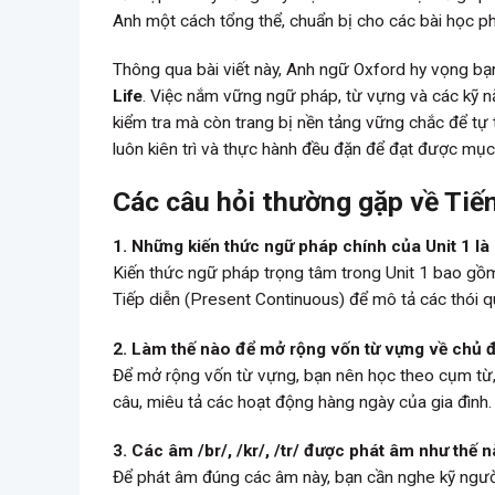
Anh một cách tổng thể, chuẩn bị cho các bài học p
Thông qua bài viết này, Anh ngữ Oxford hy vọng bạ
Life
. Việc nắm vững ngữ pháp, từ vựng và các kỹ nă
kiểm tra mà còn trang bị nền tảng vững chắc để tự 
luôn kiên trì và thực hành đều đặn để đạt được mục
Các câu hỏi thường gặp về Tiến
1. Những kiến thức ngữ pháp chính của Unit 1 là 
Kiến thức ngữ pháp trọng tâm trong Unit 1 bao gồm 
Tiếp diễn (Present Continuous) để mô tả các thói q
2. Làm thế nào để mở rộng vốn từ vựng về chủ đ
Để mở rộng vốn từ vựng, bạn nên học theo cụm từ, 
câu, miêu tả các hoạt động hàng ngày của gia đình.
3. Các âm /br/, /kr/, /tr/ được phát âm như thế
Để phát âm đúng các âm này, bạn cần nghe kỹ người 