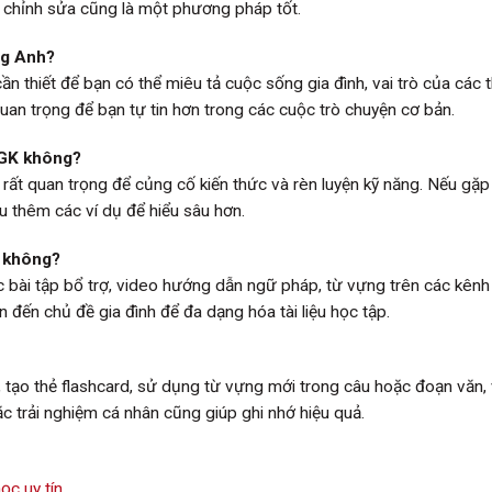
 và chỉnh sửa cũng là một phương pháp tốt.
ếng Anh?
n thiết để bạn có thể miêu tả cuộc sống gia đình, vai trò của các 
quan trọng để bạn tự tin hơn trong các cuộc trò chuyện cơ bản.
 SGK không?
 rất quan trọng để củng cố kiến thức và rèn luyện kỹ năng. Nếu gặp
iểu thêm các ví dụ để hiểu sâu hơn.
1 không?
c bài tập bổ trợ, video hướng dẫn ngữ pháp, từ vựng trên các kênh
an đến chủ đề gia đình để đa dạng hóa tài liệu học tập.
 tạo thẻ flashcard, sử dụng từ vựng mới trong câu hoặc đoạn văn,
c trải nghiệm cá nhân cũng giúp ghi nhớ hiệu quả.
ọc uy tín