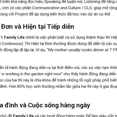
triển khả năng đọc hiểu, Speaking để luyện nói, Listening để tăng
ra, còn có các phần Communication and Culture / CLIL giúp mở rộng
cùng với Project để áp dụng kiến thức đã học vào dự án cụ thể.
 Đơn và Hiện tại Tiếp diễn
 1 Family Life
chính là việc phân biệt và sử dụng thành thạo thì Hiệ
t Continuous). Thì Hiện tại Đơn thường được dùng để diễn tả các sự
nh động lặp đi lặp lại. Ví dụ, “My mother usually cooks dinner at 7 
ễn tả hành động đang diễn ra tại thời điểm nói, các sự việc tạm thờ
 is working in the garden right now” cho thấy hành động đang diễn 
c của hai thì này là chìa khóa để tránh những lỗi ngữ pháp phổ biế
đình. Hơn 80% học sinh thường nhầm lẫn giữa hai thì này ở giai đoạ
a đình và Cuộc sống hàng ngày
 chủ đề
Family Life
và các hoạt động hàng ngày. Để làm giàu vốn t