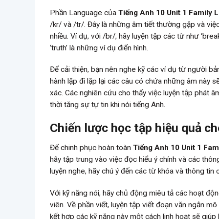
Phần Language của
Tiếng Anh 10 Unit 1 Family L
/kr/ và /tr/. Đây là những âm tiết thường gặp và việ
nhiều. Ví dụ, với /br/, hãy luyện tập các từ như ‘breakfa
‘truth’ là những ví dụ điển hình.
Để cải thiện, bạn nên nghe kỹ các ví dụ từ người b
hành lặp đi lặp lại các câu có chứa những âm này s
xác. Các nghiên cứu cho thấy việc luyện tập phát â
thời tăng sự tự tin khi nói tiếng Anh.
Chiến lược học tập hiệu quả ch
Để chinh phục hoàn toàn
Tiếng Anh 10 Unit 1 Fami
hãy tập trung vào việc đọc hiểu ý chính và các thôn
luyện nghe, hãy chú ý đến các từ khóa và thông tin 
Với kỹ năng nói, hãy chủ động miêu tả các hoạt độn
viên. Về phần viết, luyện tập viết đoạn văn ngắn m
kết hợp các kỹ năng này một cách linh hoạt sẽ giúp