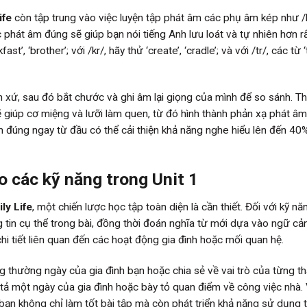
ife
còn tập trung vào việc luyện tập phát âm các phụ âm kép như /
c phát âm đúng sẽ giúp bạn nói tiếng Anh lưu loát và tự nhiên hơn r
st’, ‘brother’; với /kr/, hãy thử ‘create’, ‘cradle’; và với /tr/, các từ ‘
ản xứ, sau đó bắt chước và ghi âm lại giọng của mình để so sánh. T
ẽ giúp cơ miệng và lưỡi làm quen, từ đó hình thành phản xạ phát â
m đúng ngay từ đầu có thể cải thiện khả năng nghe hiểu lên đến 40
o các kỹ năng trong Unit 1
ly Life
, một chiến lược học tập toàn diện là cần thiết. Đối với kỹ nă
g tin cụ thể trong bài, đồng thời đoán nghĩa từ mới dựa vào ngữ cản
chi tiết liên quan đến các hoạt động gia đình hoặc mối quan hệ.
g thường ngày của gia đình bạn hoặc chia sẻ về vai trò của từng t
ô tả một ngày của gia đình hoặc bày tỏ quan điểm về công việc nhà. 
 bạn không chỉ làm tốt bài tập mà còn phát triển khả năng sử dụng 