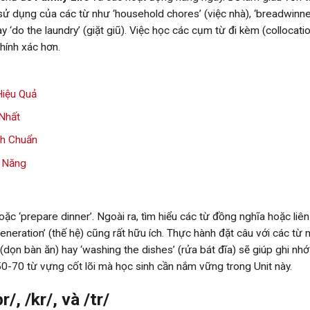
sử dụng của các từ như ‘household chores’ (việc nhà), ‘breadwinne
ay ‘do the laundry’ (giặt giũ). Việc học các cụm từ đi kèm (collocati
hính xác hơn.
Hiệu Quả
 Nhất
nh Chuẩn
ỹ Năng
c
 hoặc ‘prepare dinner’. Ngoài ra, tìm hiểu các từ đồng nghĩa hoặc liê
 ‘generation’ (thế hệ) cũng rất hữu ích. Thực hành đặt câu với các từ 
 (dọn bàn ăn) hay ‘washing the dishes’ (rửa bát đĩa) sẽ giúp ghi nhớ
0-70 từ vựng cốt lõi mà học sinh cần nắm vững trong Unit này.
/, /kr/, và /tr/