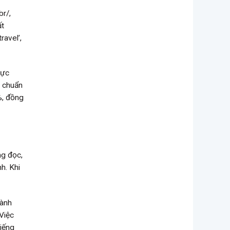
br/,
ất
travel’,
hực
m chuẩn
%, đồng
ng đọc,
h. Khi
hành
Việc
tiếng