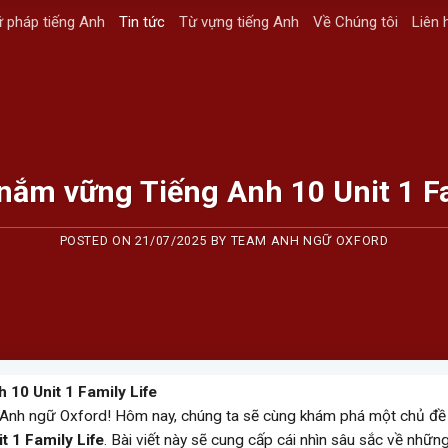
 pháp tiếng Anh
Tin tức
Từ vựng tiếng Anh
Về Chúng tôi
Liên 
 nắm vững Tiếng Anh 10 Unit 1 Fa
POSTED ON
21/07/2025
BY
TEAM ANH NGỮ OXFORD
 10 Unit 1 Family Life
Anh ngữ Oxford! Hôm nay, chúng ta sẽ cùng khám phá một chủ đề
t 1 Family Life
. Bài viết này sẽ cung cấp cái nhìn sâu sắc về những