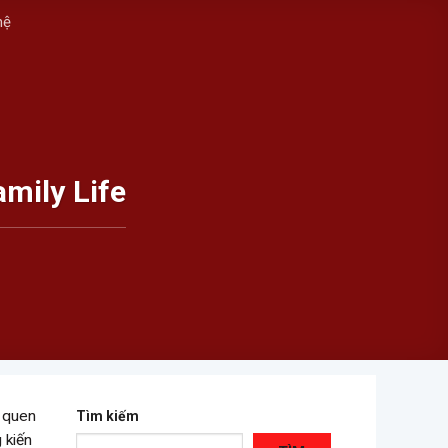
hệ
mily Life
 quen
Tìm kiếm
 kiến