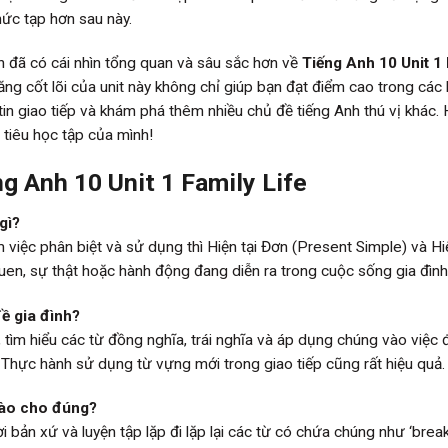
hức tạp hơn sau này.
n đã có cái nhìn tổng quan và sâu sắc hơn về
Tiếng Anh 10 Unit 1
ng cốt lõi của unit này không chỉ giúp bạn đạt điểm cao trong các 
tin giao tiếp và khám phá thêm nhiều chủ đề tiếng Anh thú vị khác.
 tiêu học tập của mình!
g Anh 10 Unit 1 Family Life
gì?
việc phân biệt và sử dụng thì Hiện tại Đơn (Present Simple) và Hiệ
uen, sự thật hoặc hành động đang diễn ra trong cuộc sống gia đình
ề gia đình?
tìm hiểu các từ đồng nghĩa, trái nghĩa và áp dụng chúng vào việc 
 Thực hành sử dụng từ vựng mới trong giao tiếp cũng rất hiệu quả.
 nào cho đúng?
bản xứ và luyện tập lặp đi lặp lại các từ có chứa chúng như ‘break