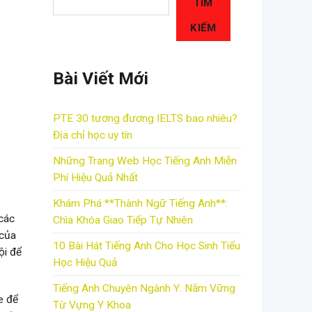
TÌM
KIẾM
Bài Viết Mới
PTE 30 tương đương IELTS bao nhiêu?
Địa chỉ học uy tín
Những Trang Web Học Tiếng Anh Miễn
Phí Hiệu Quả Nhất
Khám Phá **Thành Ngữ Tiếng Anh**:
 các
Chìa Khóa Giao Tiếp Tự Nhiên
 của
10 Bài Hát Tiếng Anh Cho Học Sinh Tiểu
ội để
Học Hiệu Quả
Tiếng Anh Chuyên Ngành Y: Nắm Vững
e để
Từ Vựng Y Khoa