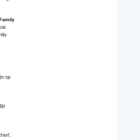
 Family
bài
 Hãy
n tại
.
đặt
fast’,