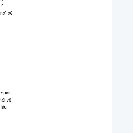
r’
ons) sẽ
n quan
mới về
 lâu