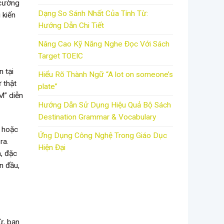
 cường
Dạng So Sánh Nhất Của Tính Từ:
 kiến
Hướng Dẫn Chi Tiết
Nâng Cao Kỹ Năng Nghe Đọc Với Sách
Target TOEIC
n tại
Hiểu Rõ Thành Ngữ “A lot on someone’s
 thật
plate”
PM” diễn
Hướng Dẫn Sử Dụng Hiệu Quả Bộ Sách
Destination Grammar & Vocabulary
i hoặc
Ứng Dụng Công Nghệ Trong Giáo Dục
ra.
Hiện Đại
n, đặc
n đầu,
ừ, bạn