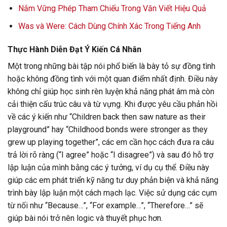
Nắm Vững Phép Tham Chiếu Trong Văn Viết Hiệu Quả
Was và Were: Cách Dùng Chính Xác Trong Tiếng Anh
Thực Hành Diễn Đạt Ý Kiến Cá Nhân
Một trong những bài tập nói phổ biến là bày tỏ sự đồng tình
hoặc không đồng tình với một quan điểm nhất định. Điều này
không chỉ giúp học sinh rèn luyện khả năng phát âm mà còn
cải thiện cấu trúc câu và từ vựng. Khi được yêu cầu phản hồi
về các ý kiến như “Children back then saw nature as their
playground” hay “Childhood bonds were stronger as they
grew up playing together”, các em cần học cách đưa ra câu
trả lời rõ ràng (“I agree” hoặc “I disagree”) và sau đó hỗ trợ
lập luận của mình bằng các ý tưởng, ví dụ cụ thể. Điều này
giúp các em phát triển kỹ năng tư duy phản biện và khả năng
trình bày lập luận một cách mạch lạc. Việc sử dụng các cụm
từ nối như “Because…”, “For example…”, “Therefore…” sẽ
giúp bài nói trở nên logic và thuyết phục hơn.