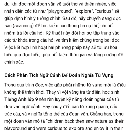
dụ, khi đọc một đoạn văn về tuổi thơ và thiên nhiên, việc
nhận diện các từ như “playground”, “explore”, “curious” sẽ
giúp định hình ý tưởng chính. Sau đó, hãy chuyển sang đọc
sâu (scanning) để tìm kiếm các thông tin cụ thể, chi tiết
nhằm trả lời câu hỏi. Kỹ thuật này đòi hỏi sự tập trung vào
các từ khóa trong câu hỏi và tìm kiếm chúng trong bài đọc.
Việc kết hợp linh hoạt hai phương pháp này sẽ tối ưu hóa
hiệu quả đọc hiểu, giúp tiết kiệm thời gian và tăng cường độ
chính xác.
Cách Phân Tích Ngữ Cảnh Để Đoán Nghĩa Từ Vựng
Trong quá trình đọc, việc gặp phải những từ vựng mới là điều
không thể tránh khỏi. Thay vì vội vàng tra từ điển, học sinh
Tiếng Anh lớp 9
nên rèn luyện kỹ năng đoán nghĩa của từ
dựa vào ngữ cảnh. Hãy chú ý đến các từ xung quanh, cấu
trúc câu, và ý nghĩa tổng thể của đoạn văn. Chẳng hạn, trong
một đoạn văn mô tả “children back then saw nature as their
playground and were curious to explore and enjoy it in their