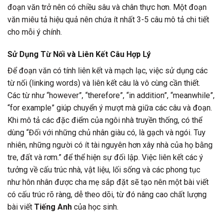
đoạn văn trở nên có chiều sâu và chân thực hơn. Một đoạn
văn miêu tả hiệu quả nên chứa ít nhất 3-5 câu mô tả chi tiết
cho mỗi ý chính.
Sử Dụng Từ Nối và Liên Kết Câu Hợp Lý
Để đoạn văn có tính liên kết và mạch lạc, việc sử dụng các
từ nối (linking words) và liên kết câu là vô cùng cần thiết.
Các từ như “however”, “therefore”, “in addition”, “meanwhile”,
“for example” giúp chuyển ý mượt mà giữa các câu và đoạn.
Khi mô tả các đặc điểm của ngôi nhà truyền thống, có thể
dùng “Đối với những chủ nhân giàu có, là gạch và ngói. Tuy
nhiên, những người có ít tài nguyên hơn xây nhà của họ bằng
tre, đất và rơm.” để thể hiện sự đối lập. Việc liên kết các ý
tưởng về cấu trúc nhà, vật liệu, lối sống và các phong tục
như hôn nhân được cha mẹ sắp đặt sẽ tạo nên một bài viết
có cấu trúc rõ ràng, dễ theo dõi, từ đó nâng cao chất lượng
bài viết
Tiếng Anh
của học sinh.