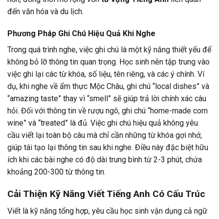
đến văn hóa và du lịch.
Phương Pháp Ghi Chú Hiệu Quả Khi Nghe
Trong quá trình nghe, việc ghi chú là một kỹ năng thiết yếu để
không bỏ lỡ thông tin quan trọng. Học sinh nên tập trung vào
việc ghi lại các từ khóa, số liệu, tên riêng, và các ý chính. Ví
dụ, khi nghe về ẩm thực Mộc Châu, ghi chú “local dishes” và
“amazing taste” thay vì “smell” sẽ giúp trả lời chính xác câu
hỏi. Đối với thông tin về rượu ngô, ghi chú “home-made corn
wine” và “treated” là đủ. Việc ghi chú hiệu quả không yêu
cầu viết lại toàn bộ câu mà chỉ cần những từ khóa gợi nhớ,
giúp tái tạo lại thông tin sau khi nghe. Điều này đặc biệt hữu
ích khi các bài nghe có độ dài trung bình từ 2-3 phút, chứa
khoảng 200-300 từ thông tin.
Cải Thiện Kỹ Năng Viết Tiếng Anh Có Cấu Trúc
Viết là kỹ năng tổng hợp, yêu cầu học sinh vận dụng cả ngữ