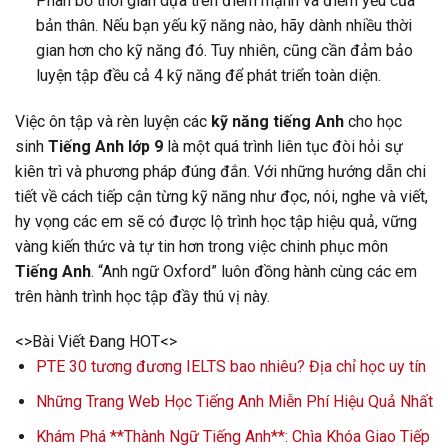
Phân bổ thời gian dựa trên điểm mạnh và điểm yếu của
bản thân. Nếu bạn yếu kỹ năng nào, hãy dành nhiều thời
gian hơn cho kỹ năng đó. Tuy nhiên, cũng cần đảm bảo
luyện tập đều cả 4 kỹ năng để phát triển toàn diện.
Việc ôn tập và rèn luyện các
kỹ năng tiếng Anh
cho học
sinh
Tiếng Anh lớp 9
là một quá trình liên tục đòi hỏi sự
kiên trì và phương pháp đúng đắn. Với những hướng dẫn chi
tiết về cách tiếp cận từng kỹ năng như đọc, nói, nghe và viết,
hy vọng các em sẽ có được lộ trình học tập hiệu quả, vững
vàng kiến thức và tự tin hơn trong việc chinh phục môn
Tiếng Anh
. “Anh ngữ Oxford” luôn đồng hành cùng các em
trên hành trình học tập đầy thú vị này.
<>Bài Viết Đang HOT<>
PTE 30 tương đương IELTS bao nhiêu? Địa chỉ học uy tín
Những Trang Web Học Tiếng Anh Miễn Phí Hiệu Quả Nhất
Khám Phá **Thành Ngữ Tiếng Anh**: Chìa Khóa Giao Tiếp