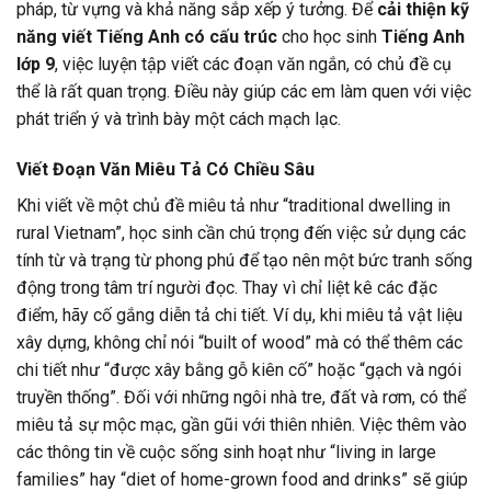
pháp, từ vựng và khả năng sắp xếp ý tưởng. Để
cải thiện kỹ
năng viết Tiếng Anh có cấu trúc
cho học sinh
Tiếng Anh
lớp 9
, việc luyện tập viết các đoạn văn ngắn, có chủ đề cụ
thể là rất quan trọng. Điều này giúp các em làm quen với việc
phát triển ý và trình bày một cách mạch lạc.
Viết Đoạn Văn Miêu Tả Có Chiều Sâu
Khi viết về một chủ đề miêu tả như “traditional dwelling in
rural Vietnam”, học sinh cần chú trọng đến việc sử dụng các
tính từ và trạng từ phong phú để tạo nên một bức tranh sống
động trong tâm trí người đọc. Thay vì chỉ liệt kê các đặc
điểm, hãy cố gắng diễn tả chi tiết. Ví dụ, khi miêu tả vật liệu
xây dựng, không chỉ nói “built of wood” mà có thể thêm các
chi tiết như “được xây bằng gỗ kiên cố” hoặc “gạch và ngói
truyền thống”. Đối với những ngôi nhà tre, đất và rơm, có thể
miêu tả sự mộc mạc, gần gũi với thiên nhiên. Việc thêm vào
các thông tin về cuộc sống sinh hoạt như “living in large
families” hay “diet of home-grown food and drinks” sẽ giúp