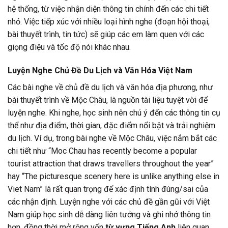
hệ thống, từ việc nhận diện thông tin chính đến các chi tiết
nhỏ. Việc tiếp xúc với nhiều loại hình nghe (đoạn hội thoại,
bài thuyết trình, tin tức) sẽ giúp các em làm quen với các
giọng điệu và tốc độ nói khác nhau.
Luyện Nghe Chủ Đề Du Lịch và Văn Hóa Việt Nam
Các bài nghe về chủ đề du lịch và văn hóa địa phương, như
bài thuyết trình về Mộc Châu, là nguồn tài liệu tuyệt vời để
luyện nghe. Khi nghe, học sinh nên chú ý đến các thông tin cụ
thể như địa điểm, thời gian, đặc điểm nổi bật và trải nghiệm
du lịch. Ví dụ, trong bài nghe về Mộc Châu, việc nắm bắt các
chi tiết như “Moc Chau has recently become a popular
tourist attraction that draws travellers throughout the year”
hay “The picturesque scenery here is unlike anything else in
Viet Nam” là rất quan trọng để xác định tính đúng/sai của
các nhận định. Luyện nghe với các chủ đề gần gũi với Việt
Nam giúp học sinh dễ dàng liên tưởng và ghi nhớ thông tin
hơn, đồng thời mở rộng vốn
từ vựng Tiếng Anh
liên quan