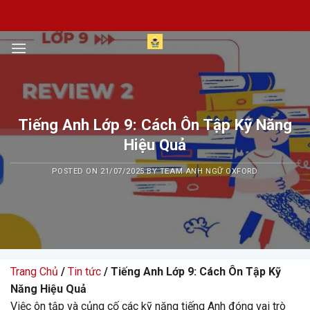
Skip
to
content
Tiếng Anh Lớp 9: Cách Ôn Tập Kỹ Năng
Hiệu Quả
POSTED ON
21/07/2025
BY
TEAM ANH NGỮ OXFORD
Trang Chủ
/
Tin tức
/ Tiếng Anh Lớp 9: Cách Ôn Tập Kỹ
Năng Hiệu Quả
Việc ôn tập và củng cố các kỹ năng tiếng Anh đóng vai trò