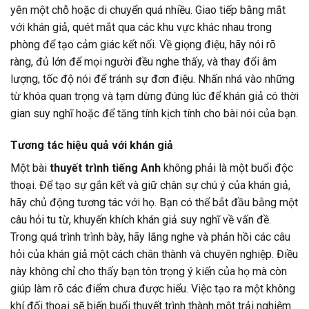
yên một chỗ hoặc di chuyển quá nhiều. Giao tiếp bằng mắt
với khán giả, quét mắt qua các khu vực khác nhau trong
phòng để tạo cảm giác kết nối. Về giọng điệu, hãy nói rõ
ràng, đủ lớn để mọi người đều nghe thấy, và thay đổi âm
lượng, tốc độ nói để tránh sự đơn điệu. Nhấn nhá vào những
từ khóa quan trọng và tạm dừng đúng lúc để khán giả có thời
gian suy nghĩ hoặc để tăng tính kịch tính cho bài nói của bạn.
Tương tác hiệu quả với khán giả
Một bài
thuyết trình tiếng Anh
không phải là một buổi độc
thoại. Để tạo sự gắn kết và giữ chân sự chú ý của khán giả,
hãy chủ động tương tác với họ. Bạn có thể bắt đầu bằng một
câu hỏi tu từ, khuyến khích khán giả suy nghĩ về vấn đề.
Trong quá trình trình bày, hãy lắng nghe và phản hồi các câu
hỏi của khán giả một cách chân thành và chuyên nghiệp. Điều
này không chỉ cho thấy bạn tôn trọng ý kiến của họ mà còn
giúp làm rõ các điểm chưa được hiểu. Việc tạo ra một không
khí đối thoại sẽ biến buổi thuyết trình thành một trải nghiệm