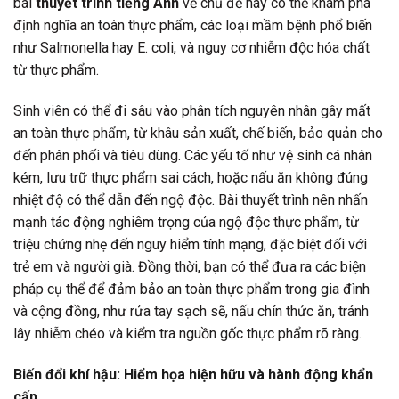
bài
thuyết trình tiếng Anh
về chủ đề này có thể khám phá
định nghĩa an toàn thực phẩm, các loại mầm bệnh phổ biến
như Salmonella hay E. coli, và nguy cơ nhiễm độc hóa chất
từ thực phẩm.
Sinh viên có thể đi sâu vào phân tích nguyên nhân gây mất
an toàn thực phẩm, từ khâu sản xuất, chế biến, bảo quản cho
đến phân phối và tiêu dùng. Các yếu tố như vệ sinh cá nhân
kém, lưu trữ thực phẩm sai cách, hoặc nấu ăn không đúng
nhiệt độ có thể dẫn đến ngộ độc. Bài thuyết trình nên nhấn
mạnh tác động nghiêm trọng của ngộ độc thực phẩm, từ
triệu chứng nhẹ đến nguy hiểm tính mạng, đặc biệt đối với
trẻ em và người già. Đồng thời, bạn có thể đưa ra các biện
pháp cụ thể để đảm bảo an toàn thực phẩm trong gia đình
và cộng đồng, như rửa tay sạch sẽ, nấu chín thức ăn, tránh
lây nhiễm chéo và kiểm tra nguồn gốc thực phẩm rõ ràng.
Biến đổi khí hậu: Hiểm họa hiện hữu và hành động khẩn
cấp