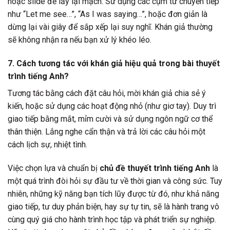
hoặc slide để lấy lại mạch. Sử dụng các cụm từ chuyển tiếp
như “Let me see…”, “As I was saying…”, hoặc đơn giản là
dừng lại vài giây để sắp xếp lại suy nghĩ. Khán giả thường
sẽ không nhận ra nếu bạn xử lý khéo léo.
7. Cách tương tác với khán giả hiệu quả trong bài thuyết
trình tiếng Anh?
Tương tác bằng cách đặt câu hỏi, mời khán giả chia sẻ ý
kiến, hoặc sử dụng các hoạt động nhỏ (như giơ tay). Duy trì
giao tiếp bằng mắt, mỉm cười và sử dụng ngôn ngữ cơ thể
thân thiện. Lắng nghe cẩn thận và trả lời các câu hỏi một
cách lịch sự, nhiệt tình.
Việc chọn lựa và chuẩn bị
chủ đề thuyết trình tiếng Anh
là
một quá trình đòi hỏi sự đầu tư về thời gian và công sức. Tuy
nhiên, những kỹ năng bạn tích lũy được từ đó, như khả năng
giao tiếp, tư duy phản biện, hay sự tự tin, sẽ là hành trang vô
cùng quý giá cho hành trình học tập và phát triển sự nghiệp.