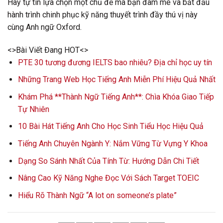
Hãy tự tin lựa chọn một chủ đề mà bạn đam mê và bắt đầu
hành trình chinh phục kỹ năng thuyết trình đầy thú vị này
cùng Anh ngữ Oxford.
<>Bài Viết Đang HOT<>
PTE 30 tương đương IELTS bao nhiêu? Địa chỉ học uy tín
Những Trang Web Học Tiếng Anh Miễn Phí Hiệu Quả Nhất
Khám Phá **Thành Ngữ Tiếng Anh**: Chìa Khóa Giao Tiếp
Tự Nhiên
10 Bài Hát Tiếng Anh Cho Học Sinh Tiểu Học Hiệu Quả
Tiếng Anh Chuyên Ngành Y: Nắm Vững Từ Vựng Y Khoa
Dạng So Sánh Nhất Của Tính Từ: Hướng Dẫn Chi Tiết
Nâng Cao Kỹ Năng Nghe Đọc Với Sách Target TOEIC
Hiểu Rõ Thành Ngữ “A lot on someone’s plate”