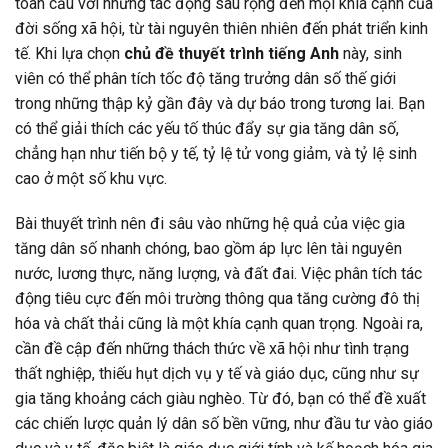
toàn cầu với những tác động sâu rộng đến mọi khía cạnh của
đời sống xã hội, từ tài nguyên thiên nhiên đến phát triển kinh
tế. Khi lựa chọn
chủ đề thuyết trình tiếng Anh
này, sinh
viên có thể phân tích tốc độ tăng trưởng dân số thế giới
trong những thập kỷ gần đây và dự báo trong tương lai. Bạn
có thể giải thích các yếu tố thúc đẩy sự gia tăng dân số,
chẳng hạn như tiến bộ y tế, tỷ lệ tử vong giảm, và tỷ lệ sinh
cao ở một số khu vực.
Bài thuyết trình nên đi sâu vào những hệ quả của việc gia
tăng dân số nhanh chóng, bao gồm áp lực lên tài nguyên
nước, lương thực, năng lượng, và đất đai. Việc phân tích tác
động tiêu cực đến môi trường thông qua tăng cường đô thị
hóa và chất thải cũng là một khía cạnh quan trọng. Ngoài ra,
cần đề cập đến những thách thức về xã hội như tình trạng
thất nghiệp, thiếu hụt dịch vụ y tế và giáo dục, cũng như sự
gia tăng khoảng cách giàu nghèo. Từ đó, bạn có thể đề xuất
các chiến lược quản lý dân số bền vững, như đầu tư vào giáo