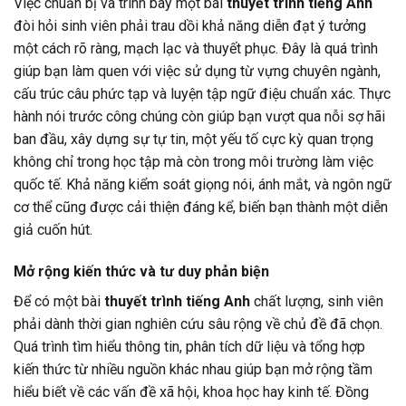
Việc chuẩn bị và trình bày một bài
thuyết trình tiếng Anh
đòi hỏi sinh viên phải trau dồi khả năng diễn đạt ý tưởng
một cách rõ ràng, mạch lạc và thuyết phục. Đây là quá trình
giúp bạn làm quen với việc sử dụng từ vựng chuyên ngành,
cấu trúc câu phức tạp và luyện tập ngữ điệu chuẩn xác. Thực
hành nói trước công chúng còn giúp bạn vượt qua nỗi sợ hãi
ban đầu, xây dựng sự tự tin, một yếu tố cực kỳ quan trọng
không chỉ trong học tập mà còn trong môi trường làm việc
quốc tế. Khả năng kiểm soát giọng nói, ánh mắt, và ngôn ngữ
cơ thể cũng được cải thiện đáng kể, biến bạn thành một diễn
giả cuốn hút.
Mở rộng kiến thức và tư duy phản biện
Để có một bài
thuyết trình tiếng Anh
chất lượng, sinh viên
phải dành thời gian nghiên cứu sâu rộng về chủ đề đã chọn.
Quá trình tìm hiểu thông tin, phân tích dữ liệu và tổng hợp
kiến thức từ nhiều nguồn khác nhau giúp bạn mở rộng tầm
hiểu biết về các vấn đề xã hội, khoa học hay kinh tế. Đồng