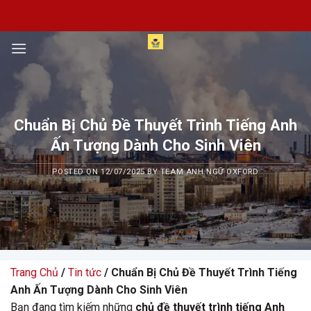
Skip
to
content
Chuẩn Bị Chủ Đề Thuyết Trình Tiếng Anh
Ấn Tượng Dành Cho Sinh Viên
POSTED ON
12/07/2025
BY
TEAM ANH NGỮ OXFORD
Trang Chủ
/
Tin tức
/ Chuẩn Bị Chủ Đề Thuyết Trình Tiếng
Anh Ấn Tượng Dành Cho Sinh Viên
Bạn đang tìm kiếm những
chủ đề thuyết trình tiếng Anh