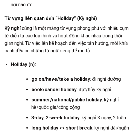
nơi nào đó
Từ vựng liên quan đến “Holiday” (Kỳ nghỉ)
Kỳ nghỉ
cũng là một mảng từ vựng phong phú với nhiều cụm
từ diễn tả các loại hình và hoạt động khác nhau trong thời
gian nghỉ. Từ việc lên kế hoạch đến việc tận hưởng, mỗi khía
cạnh đều có những từ ngữ riêng để mô tả.
Holiday (n):
go on/have/take a holiday
: đi nghỉ dưỡng
book/cancel holiday
: đặt/hủy kỳ nghỉ
summer/national/public holiday
: kỳ nghỉ
hè/quốc gia/công cộng
3-day, 2-week holiday
: kỳ nghỉ 3 ngày, 2 tuần
long holiday
><
short break
: kỳ nghỉ dài/ngắn