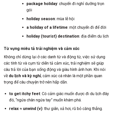
package holiday
: chuyến đi nghỉ dưỡng trọn
gói
holiday season
: mùa lễ hội
a holiday of a lifetime
: một chuyến đi để đời
holiday (tourist) destination
: địa điểm du lịch
Từ vựng miêu tả trải nghiệm và cảm xúc
Không chỉ dừng lại ở các danh từ và động từ, việc sử dụng
các tính từ và cụm từ diễn tả cảm xúc, trải nghiệm sẽ giúp
câu trả lời của bạn sống động và giàu hình ảnh hơn. Khi nói
về
du lịch và kỳ nghỉ
, cảm xúc cá nhân là một phần quan
trọng để câu chuyện trở nên hấp dẫn.
to get itchy feet
: Có cảm giác muốn được đi du lịch đây
đó, “ngứa chân ngứa tay” muốn khám phá.
relax ≈ unwind (v)
: thư giãn, xả hơi, rũ bỏ căng thẳng.