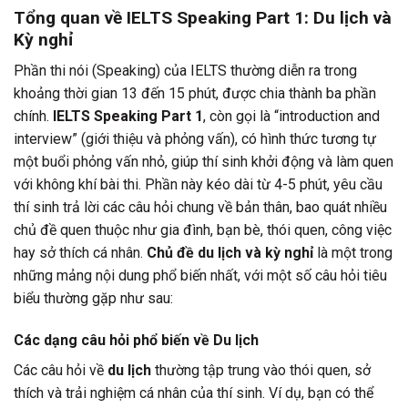
Tổng quan về IELTS Speaking Part 1: Du lịch và
Kỳ nghỉ
Phần thi nói (Speaking) của IELTS thường diễn ra trong
khoảng thời gian 13 đến 15 phút, được chia thành ba phần
chính.
IELTS Speaking Part 1
, còn gọi là “introduction and
interview” (giới thiệu và phỏng vấn), có hình thức tương tự
một buổi phỏng vấn nhỏ, giúp thí sinh khởi động và làm quen
với không khí bài thi. Phần này kéo dài từ 4-5 phút, yêu cầu
thí sinh trả lời các câu hỏi chung về bản thân, bao quát nhiều
chủ đề quen thuộc như gia đình, bạn bè, thói quen, công việc
hay sở thích cá nhân.
Chủ đề du lịch và kỳ nghỉ
là một trong
những mảng nội dung phổ biến nhất, với một số câu hỏi tiêu
biểu thường gặp như sau:
Các dạng câu hỏi phổ biến về Du lịch
Các câu hỏi về
du lịch
thường tập trung vào thói quen, sở
thích và trải nghiệm cá nhân của thí sinh. Ví dụ, bạn có thể