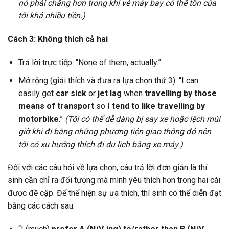
nó phải chăng hơn trong khi vé máy bay có thể tốn của
tôi khá nhiều tiền.)
Cách 3: Không thích cả hai
Trả lời trực tiếp: “None of them, actually.”
Mở rộng (giải thích và đưa ra lựa chọn thứ 3): “I can
easily get
car sick
or
jet lag
when
travelling by those
means of transport
so I
tend to like travelling by
motorbike
.”
(Tôi có thể dễ dàng bị say xe hoặc lệch múi
giờ khi đi bằng những phương tiện giao thông đó nên
tôi có xu hướng thích đi du lịch bằng xe máy.)
Đối với các câu hỏi về lựa chọn, câu trả lời đơn giản là thí
sinh cần chỉ ra đối tượng mà mình yêu thích hơn trong hai cái
được đề cập. Để thể hiện sự ưa thích, thí sinh có thể diễn đạt
bằng các cách sau: