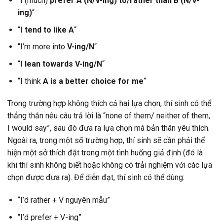
“I (much)
prefer A (N/V-ing) to/rather than B (N/V-
ing)
“
“I
tend to like A
“
“I’m more into
V-ing/N
“
“I
lean towards V-ing/N
“
“I think
A is a better choice for me
“
Trong trường hợp không thích cả hai lựa chọn, thí sinh có thể
thẳng thắn nêu câu trả lời là “none of them/ neither of them,
I would say”, sau đó đưa ra lựa chọn mà bản thân yêu thích.
Ngoài ra, trong một số trường hợp, thí sinh sẽ cần phải thể
hiện một sở thích đặt trong một tình huống giả định (đó là
khi thí sinh không biết hoặc không có trải nghiệm với các lựa
chọn được đưa ra). Để diễn đạt, thí sinh có thể dùng:
“I’d rather + V nguyên mẫu”
“I’d prefer + V-ing”