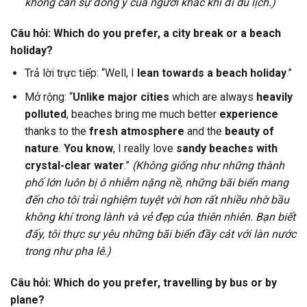
không cần sự đồng ý của người khác khi đi du lịch.)
Câu hỏi: Which do you prefer, a city break or a beach
holiday?
Trả lời trực tiếp: “Well, I
lean towards a beach holiday
.”
Mở rộng: “
Unlike major cities
which are always
heavily
polluted
, beaches bring me much better
experience
thanks to the
fresh atmosphere
and the
beauty of
nature
.
You know
, I really love
sandy beaches with
crystal-clear water
.”
(Không giống như những thành
phố lớn luôn bị ô nhiễm nặng nề, những bãi biển mang
đến cho tôi trải nghiệm tuyệt vời hơn rất nhiều nhờ bầu
không khí trong lành và vẻ đẹp của thiên nhiên. Bạn biết
đấy, tôi thực sự yêu những bãi biển đầy cát với làn nước
trong như pha lê.)
Câu hỏi: Which do you prefer, travelling by bus or by
plane?