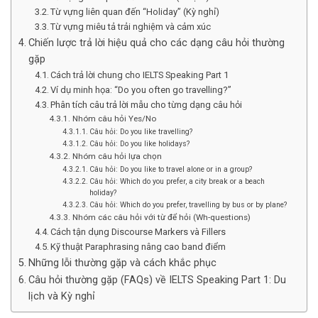
Từ vựng liên quan đến “Holiday” (Kỳ nghỉ)
Từ vựng miêu tả trải nghiệm và cảm xúc
Chiến lược trả lời hiệu quả cho các dạng câu hỏi thường
gặp
Cách trả lời chung cho IELTS Speaking Part 1
Ví dụ minh họa: “Do you often go travelling?”
Phân tích câu trả lời mẫu cho từng dạng câu hỏi
Nhóm câu hỏi Yes/No
Câu hỏi: Do you like travelling?
Câu hỏi: Do you like holidays?
Nhóm câu hỏi lựa chọn
Câu hỏi: Do you like to travel alone or in a group?
Câu hỏi: Which do you prefer, a city break or a beach
holiday?
Câu hỏi: Which do you prefer, travelling by bus or by plane?
Nhóm các câu hỏi với từ để hỏi (Wh-questions)
Cách tận dụng Discourse Markers và Fillers
Kỹ thuật Paraphrasing nâng cao band điểm
Những lỗi thường gặp và cách khắc phục
Câu hỏi thường gặp (FAQs) về IELTS Speaking Part 1: Du
lịch và Kỳ nghỉ