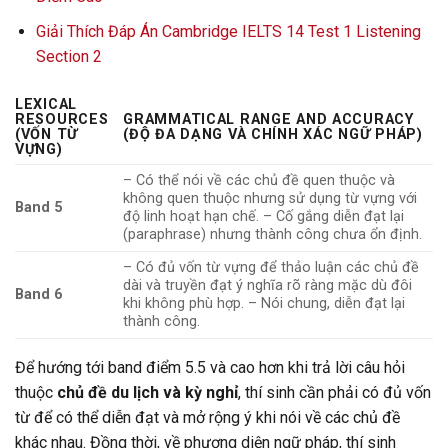
Giải Thích Đáp Án Cambridge IELTS 14 Test 1 Listening
Section 2
LEXICAL
RESOURCES
GRAMMATICAL RANGE AND ACCURACY
(VỐN TỪ
(ĐỘ ĐA DẠNG VÀ CHÍNH XÁC NGỮ PHÁP)
VỰNG)
– Có thể nói về các chủ đề quen thuộc và
không quen thuộc nhưng sử dụng từ vựng với
Band 5
độ linh hoạt hạn chế. – Cố gắng diễn đạt lại
(paraphrase) nhưng thành công chưa ổn định.
– Có đủ vốn từ vựng để thảo luận các chủ đề
dài và truyền đạt ý nghĩa rõ ràng mặc dù đôi
Band 6
khi không phù hợp. – Nói chung, diễn đạt lại
thành công.
Để hướng tới band điểm 5.5 và cao hơn khi trả lời câu hỏi
thuộc
chủ đề du lịch và kỳ nghỉ
, thí sinh cần phải có đủ vốn
từ để có thể diễn đạt và mở rộng ý khi nói về các chủ đề
khác nhau. Đồng thời, về phương diện ngữ pháp, thí sinh