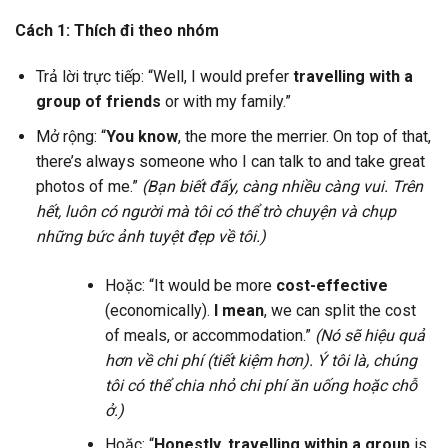
Cách 1: Thích đi theo nhóm
Trả lời trực tiếp: “Well, I would prefer
travelling with a
group of friends
or with my family.”
Mở rộng: “
You know
, the more the merrier. On top of that,
there’s always someone who I can talk to and take great
photos of me.”
(Bạn biết đấy, càng nhiều càng vui. Trên
hết, luôn có người mà tôi có thể trò chuyện và chụp
những bức ảnh tuyệt đẹp về tôi.)
Hoặc: “It would be more
cost-effective
(economically).
I mean
, we can split the cost
of meals, or accommodation.”
(Nó sẽ hiệu quả
hơn về chi phí (tiết kiệm hơn). Ý tôi là, chúng
tôi có thể chia nhỏ chi phí ăn uống hoặc chỗ
ở.)
Hoặc: “
Honestly
,
travelling within a group
is