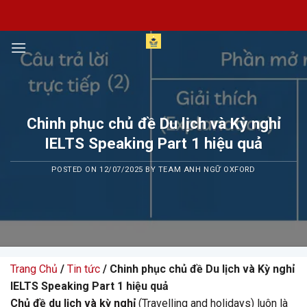
Skip
to
content
Chinh phục chủ đề Du lịch và Kỳ nghỉ
IELTS Speaking Part 1 hiệu quả
POSTED ON
12/07/2025
BY
TEAM ANH NGỮ OXFORD
Trang Chủ
/
Tin tức
/ Chinh phục chủ đề Du lịch và Kỳ nghỉ
IELTS Speaking Part 1 hiệu quả
Chủ đề du lịch và kỳ nghỉ
(Travelling and holidays) luôn là