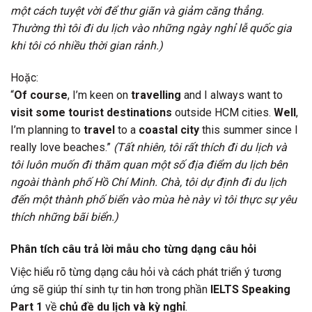
một cách tuyệt vời để thư giãn và giảm căng thẳng.
Thường thì tôi đi du lịch vào những ngày nghỉ lễ quốc gia
khi tôi có nhiều thời gian rảnh.)
Hoặc:
“
Of course
, I’m keen on
travelling
and I always want to
visit some tourist destinations
outside HCM cities.
Well
,
I’m planning to
travel
to a
coastal city
this summer since I
really love beaches.”
(Tất nhiên, tôi rất thích đi du lịch và
tôi luôn muốn đi thăm quan một số địa điểm du lịch bên
ngoài thành phố Hồ Chí Minh. Chà, tôi dự định đi du lịch
đến một thành phố biển vào mùa hè này vì tôi thực sự yêu
thích những bãi biển.)
Phân tích câu trả lời mẫu cho từng dạng câu hỏi
Việc hiểu rõ từng dạng câu hỏi và cách phát triển ý tương
ứng sẽ giúp thí sinh tự tin hơn trong phần
IELTS Speaking
Part 1
về
chủ đề du lịch và kỳ nghỉ
.