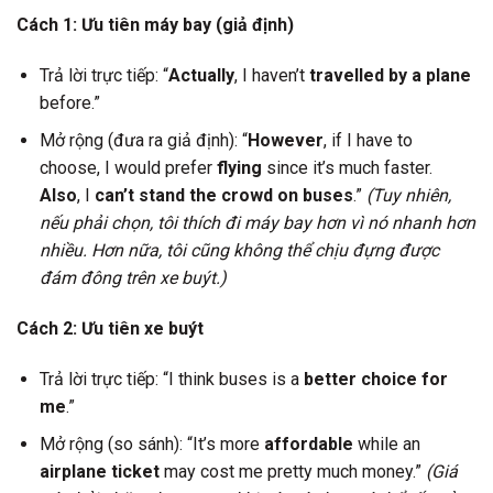
Cách 1: Ưu tiên máy bay (giả định)
Trả lời trực tiếp: “
Actually
, I haven’t
travelled by a plane
before.”
Mở rộng (đưa ra giả định): “
However
, if I have to
choose, I would prefer
flying
since it’s much faster.
Also
, I
can’t stand the crowd on buses
.”
(Tuy nhiên,
nếu phải chọn, tôi thích đi máy bay hơn vì nó nhanh hơn
nhiều. Hơn nữa, tôi cũng không thể chịu đựng được
đám đông trên xe buýt.)
Cách 2: Ưu tiên xe buýt
Trả lời trực tiếp: “I think buses is a
better choice for
me
.”
Mở rộng (so sánh): “It’s more
affordable
while an
airplane ticket
may cost me pretty much money.”
(Giá