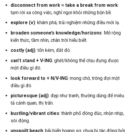
disconnect from work ≈ take a break from work
:
tạm rời xa công việc, nghỉ ngơi khỏi những bộn bề.
explore (v)
: khám phá, trải nghiệm những điều mới lạ.
broaden someone’s knowledge/horizons
: Mở rộng
kiến thức, tầm nhìn, chân trời hiểu biết.
costly (adj)
: tốn kém, đắt đỏ.
can’t stand + V-ING
: ghét/không thể chịu đựng được
một điều gì đó.
look forward to + N/V-ING
: mong chờ, trông đợi một
điều gì đó.
picturesque (adj)
: đẹp như tranh, thường dùng để miêu
tả cảnh quan, thị trấn.
bustling/vibrant cities
: thành phố đông đúc, nhộn nhịp,
sôi động.
unspoilt beach
: bãi biển hoang sơ, chưa bị tác động bởi