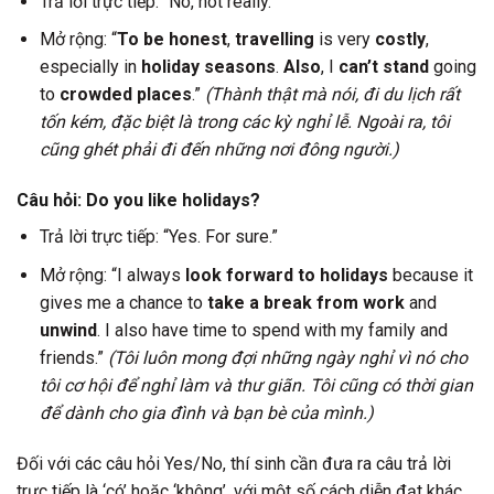
Trả lời trực tiếp: “No, not really.”
Mở rộng: “
To be honest
,
travelling
is very
costly
,
especially in
holiday seasons
.
Also
, I
can’t stand
going
to
crowded places
.”
(Thành thật mà nói, đi du lịch rất
tốn kém, đặc biệt là trong các kỳ nghỉ lễ. Ngoài ra, tôi
cũng ghét phải đi đến những nơi đông người.)
Câu hỏi: Do you like holidays?
Trả lời trực tiếp: “Yes. For sure.”
Mở rộng: “I always
look forward to holidays
because it
gives me a chance to
take a break from work
and
unwind
. I also have time to spend with my family and
friends.”
(Tôi luôn mong đợi những ngày nghỉ vì nó cho
tôi cơ hội để nghỉ làm và thư giãn. Tôi cũng có thời gian
để dành cho gia đình và bạn bè của mình.)
Đối với các câu hỏi Yes/No, thí sinh cần đưa ra câu trả lời
trực tiếp là ‘có’ hoặc ‘không’, với một số cách diễn đạt khác