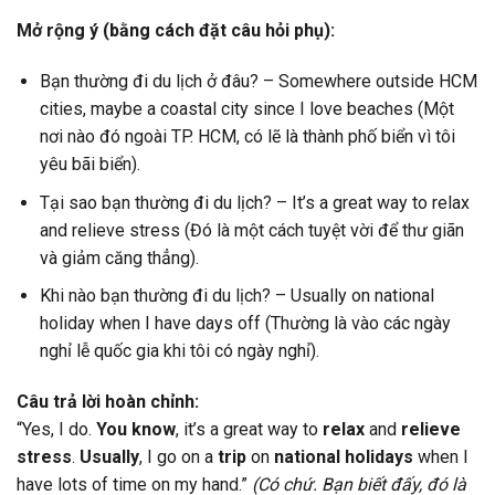
Mở rộng ý (bằng cách đặt câu hỏi phụ):
Bạn thường đi du lịch ở đâu? – Somewhere outside HCM
cities, maybe a coastal city since I love beaches (Một
nơi nào đó ngoài TP. HCM, có lẽ là thành phố biển vì tôi
yêu bãi biển).
Tại sao bạn thường đi du lịch? – It’s a great way to relax
and relieve stress (Đó là một cách tuyệt vời để thư giãn
và giảm căng thẳng).
Khi nào bạn thường đi du lịch? – Usually on national
holiday when I have days off (Thường là vào các ngày
nghỉ lễ quốc gia khi tôi có ngày nghỉ).
Câu trả lời hoàn chỉnh:
“Yes, I do.
You know
, it’s a great way to
relax
and
relieve
stress
.
Usually
, I go on a
trip
on
national holidays
when I
have lots of time on my hand.”
(Có chứ. Bạn biết đấy, đó là