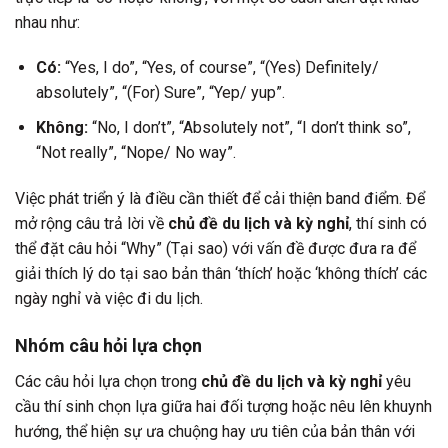
nhau như:
Có:
“Yes, I do”, “Yes, of course”, “(Yes) Definitely/
absolutely”, “(For) Sure”, “Yep/ yup”.
Không:
“No, I don’t”, “Absolutely not”, “I don’t think so”,
“Not really”, “Nope/ No way”.
Việc phát triển ý là điều cần thiết để cải thiện band điểm. Để
mở rộng câu trả lời về
chủ đề du lịch và kỳ nghỉ
, thí sinh có
thể đặt câu hỏi “Why” (Tại sao) với vấn đề được đưa ra để
giải thích lý do tại sao bản thân ‘thích’ hoặc ‘không thích’ các
ngày nghỉ và việc đi du lịch.
Nhóm câu hỏi lựa chọn
Các câu hỏi lựa chọn trong
chủ đề du lịch và kỳ nghỉ
yêu
cầu thí sinh chọn lựa giữa hai đối tượng hoặc nêu lên khuynh
hướng, thể hiện sự ưa chuộng hay ưu tiên của bản thân với