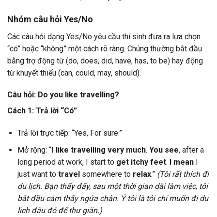
Nhóm câu hỏi Yes/No
Các câu hỏi dạng Yes/No yêu cầu thí sinh đưa ra lựa chọn
“có” hoặc “không” một cách rõ ràng. Chúng thường bắt đầu
bằng trợ động từ (do, does, did, have, has, to be) hay động
từ khuyết thiếu (can, could, may, should).
Câu hỏi: Do you like travelling?
Cách 1: Trả lời “Có”
Trả lời trực tiếp: “Yes, For sure.”
Mở rộng: “I
like travelling very much
.
You see
, after a
long period at work, I start to
get itchy feet
.
I mean
I
just want to
travel
somewhere to
relax
.”
(Tôi rất thích đi
du lịch. Bạn thấy đấy, sau một thời gian dài làm việc, tôi
bắt đầu cảm thấy ngứa chân. Ý tôi là tôi chỉ muốn đi du
lịch đâu đó để thư giãn.)