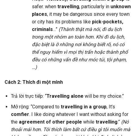
safer. when
travelling
, particularly in
unknown
places
, it may be dangerous since every town
or city has its problems like
pick-pockets,
criminals
…”
(Thành thật mà nói, đi du lịch
trong một nhóm an toàn hơn. Khi đi du lịch,
đặc biệt là ở những nơi không biết rõ, nó có
thể nguy hiểm vì mọi thị trấn hoặc thành phố
đều có những vấn đề như móc túi, tội phạm,
…)
Cách 2: Thích đi một mình
Trả lời trực tiếp: “
Travelling alone
will be my choice.”
Mở rộng: “Compared to
travelling in a group
, It’s
comfier
. I like doing whatever I want without asking for
the
agreement of other people
while
travelling
.”
(Nó
thoải mái hơn. Tôi thích làm bất cứ điều gì tôi muốn mà