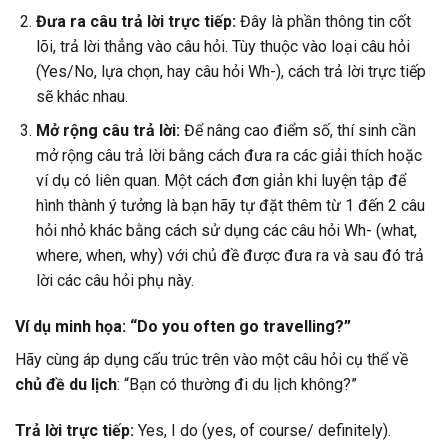
Đưa ra câu trả lời trực tiếp:
Đây là phần thông tin cốt
lõi, trả lời thẳng vào câu hỏi. Tùy thuộc vào loại câu hỏi
(Yes/No, lựa chọn, hay câu hỏi Wh-), cách trả lời trực tiếp
sẽ khác nhau.
Mở rộng câu trả lời:
Để nâng cao điểm số, thí sinh cần
mở rộng câu trả lời bằng cách đưa ra các giải thích hoặc
ví dụ có liên quan. Một cách đơn giản khi luyện tập để
hình thành ý tưởng là bạn hãy tự đặt thêm từ 1 đến 2 câu
hỏi nhỏ khác bằng cách sử dụng các câu hỏi Wh- (what,
where, when, why) với chủ đề được đưa ra và sau đó trả
lời các câu hỏi phụ này.
Ví dụ minh họa: “Do you often go travelling?”
Hãy cùng áp dụng cấu trúc trên vào một câu hỏi cụ thể về
chủ đề du lịch
: “Bạn có thường đi du lịch không?”
Trả lời trực tiếp:
Yes, I do (yes, of course/ definitely).