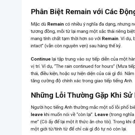
Phân Biệt Remain với Các Độn
Mặc dù
Remain
có nhiều ý nghĩa đa dạng, nhưng n
tương đồng, mỗi từ lại mang một sắc thái riêng biệt
mang tính chất tạm thời hơn so với
Remain
. Ví dụ,
intact” (vẫn còn nguyên vẹn) sau hàng thế kỷ.
Continue
lại tập trung vào sự tiếp diễn của một hàn
vị trí. Ví dụ, “The rain continued for hours” (Mưa tiế
thái, điều kiện, hoặc sự hiện diện của cái gì đó. Nắ
tăng cường độ chính xác trong giao tiếp tiếng Anh.
Những Lỗi Thường Gặp Khi Sử
Người học tiếng Anh thường mắc một số lỗi phổ bi
leave
khi muốn nói về “còn lại”.
Leave
(trong nghĩa 
me” (Cô ấy để lại một ít thức ăn cho tôi). Trong khi 
một giới từ/tính từ để chỉ cái gì đó tự nó còn lại.