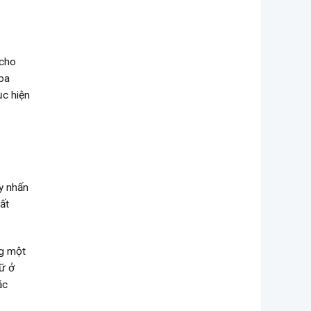
 cho
 ba
ục hiện
n
ày nhấn
ất
ng một
iữ ở
ặc