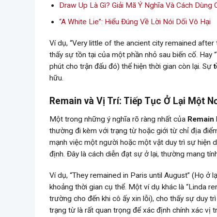
Draw Up Là Gì? Giải Mã Ý Nghĩa Và Cách Dùng 
“A White Lie”: Hiểu Đúng Về Lời Nói Dối Vô Hại
Ví dụ, “Very little of the ancient city remained afte
thấy sự tồn tại của một phần nhỏ sau biến cố. Hay 
phút cho trận đấu đó) thể hiện thời gian còn lại. Sự
t
hữu.
Remain và Vị Trí: Tiếp Tục Ở Lại Một N
Một trong những ý nghĩa rõ ràng nhất của
Remain
thường đi kèm với trạng từ hoặc giới từ chỉ địa điể
mạnh việc một người hoặc một vật duy trì sự hiện d
định. Đây là cách diễn đạt sự ở lại, thường mang tín
Ví dụ, “They remained in Paris until August” (Họ ở 
khoảng thời gian cụ thể. Một ví dụ khác là “Linda r
trường cho đến khi cô ấy xin lỗi), cho thấy sự duy t
trạng từ là rất quan trọng để xác định chính xác vị trí