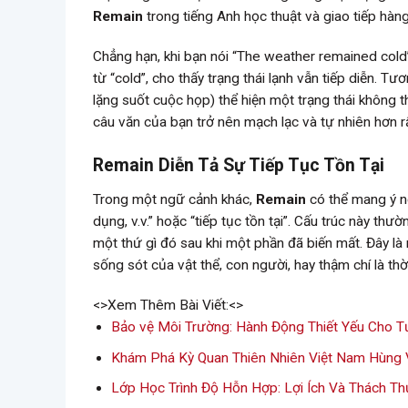
Remain
trong tiếng Anh học thuật và giao tiếp hàng
Chẳng hạn, khi bạn nói “The weather remained cold” 
từ “cold”, cho thấy trạng thái lạnh vẫn tiếp diễn. T
lặng suốt cuộc họp) thể hiện một trạng thái không 
câu văn của bạn trở nên mạch lạc và tự nhiên hơn rấ
Remain Diễn Tả Sự Tiếp Tục Tồn Tại
Trong một ngữ cảnh khác,
Remain
có thể mang ý ng
dụng, v.v.” hoặc “tiếp tục tồn tại”. Cấu trúc này th
một thứ gì đó sau khi một phần đã biến mất. Đây là 
sống sót của vật thể, con người, hay thậm chí là thời
<>Xem Thêm Bài Viết:<>
Bảo vệ Môi Trường: Hành Động Thiết Yếu Cho 
Khám Phá Kỳ Quan Thiên Nhiên Việt Nam Hùng 
Lớp Học Trình Độ Hỗn Hợp: Lợi Ích Và Thách Th