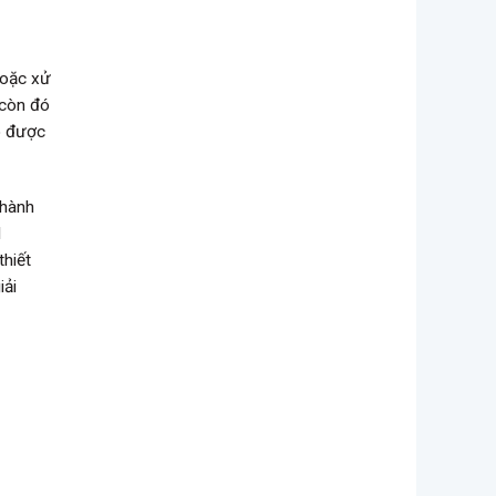
hoặc xử
 còn đó
ó được
thành
d
thiết
iải