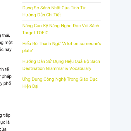
Dạng So Sánh Nhất Của Tính Từ:
Hướng Dẫn Chi Tiết
Nâng Cao Kỹ Năng Nghe Đọc Với Sách
Target TOEIC
thái,
ùng một
Hiểu Rõ Thành Ngữ “A lot on someone’s
ốc này
plate”
Hướng Dẫn Sử Dụng Hiệu Quả Bộ Sách
Destination Grammar & Vocabulary
nh tế
ữ pháp
Ứng Dụng Công Nghệ Trong Giáo Dục
uy phổ
Hiện Đại
g tiếp
tục là
 của