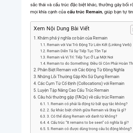
sắc thái và cấu trúc đặc biệt khác, thường gây bối 
mọi khía cạnh của
cấu trúc Remain
, giúp bạn tự t
Xem Nội Dung Bài Viết
Khám phá ý nghĩa cơ bản của Remain
Remain với Vai Trò Động Từ Liên Kết (Linking Verb)
Remain Diễn Tả Sự Tiếp Tục Tồn Tại
Remain và Vị Trí: Tiếp Tục Ở Lại Một Nơi
Remain to do Something: Điều Gì Còn Phải Hoàn T
Phân Biệt Remain với Các Động Từ Đồng Nghĩa
Những Lỗi Thường Gặp Khi Sử Dụng Remain
Các Cụm Từ Cố Định (Collocations) với Remain
Luyện Tập Nâng Cao Cấu Trúc Remain
Câu hỏi thường gặp (FAQs) về cấu trúc Remain
1. Remain có phải là động từ bất quy tắc không?
2. Sự khác biệt chính giữa Remain và Stay là gì?
3. Có thể dùng Remain với danh từ không?
4. Cấu trúc “It remains to be seen” có nghĩa là gì?
5. Remain có được dùng trong câu bị động không?