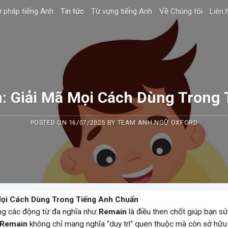
 pháp tiếng Anh
Tin tức
Từ vựng tiếng Anh
Về Chúng tôi
Liên 
: Giải Mã Mọi Cách Dùng Trong
POSTED ON
16/07/2025
BY
TEAM ANH NGỮ OXFORD
Mọi Cách Dùng Trong Tiếng Anh Chuẩn
ững các động từ đa nghĩa như
Remain
là điều then chốt giúp bạn s
Remain
không chỉ mang nghĩa “duy trì” quen thuộc mà còn sở hữu