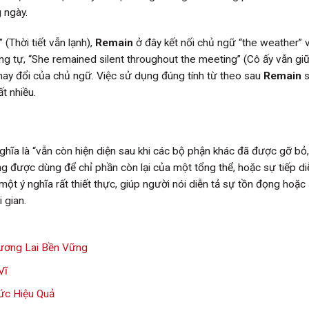
 ngày.
(Thời tiết vẫn lạnh),
Remain
ở đây kết nối chủ ngữ “the weather” v
ương tự, “She remained silent throughout the meeting” (Cô ấy vẫn gi
thay đổi của chủ ngữ. Việc sử dụng đúng tính từ theo sau
Remain
s
t nhiều.
hĩa là “vẫn còn hiện diện sau khi các bộ phận khác đã được gỡ bỏ
ường được dùng để chỉ phần còn lại của một tổng thể, hoặc sự tiếp d
một ý nghĩa rất thiết thực, giúp người nói diễn tả sự tồn đọng hoặc
 gian.
Tương Lai Bền Vững
Vĩ
ức Hiệu Quả