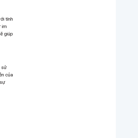
ới tính
ữ im
ẽ giúp
, sử
iễn của
 sự