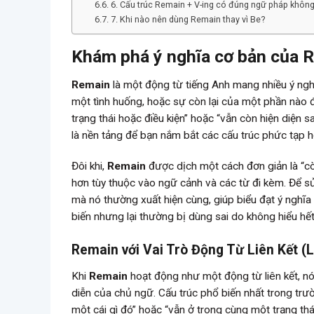
6. Cấu trúc Remain + V-ing có đúng ngữ pháp khôn
7. Khi nào nên dùng Remain thay vì Be?
Khám phá ý nghĩa cơ bản của 
Remain
là một động từ tiếng Anh mang nhiều ý nghĩ
một tình huống, hoặc sự còn lại của một phần nào 
trạng thái hoặc điều kiện” hoặc “vẫn còn hiện diện s
là nền tảng để bạn nắm bắt các cấu trúc phức tạp h
Đôi khi,
Remain
được dịch một cách đơn giản là “còn 
hơn tùy thuộc vào ngữ cảnh và các từ đi kèm. Để 
mà nó thường xuất hiện cùng, giúp biểu đạt ý nghĩa
biến nhưng lại thường bị dùng sai do không hiểu h
Remain với Vai Trò Động Từ Liên Kết (L
Khi
Remain
hoạt động như một động từ liên kết, nó 
diễn của chủ ngữ. Cấu trúc phổ biến nhất trong trư
một cái gì đó” hoặc “vẫn ở trong cùng một trạng th