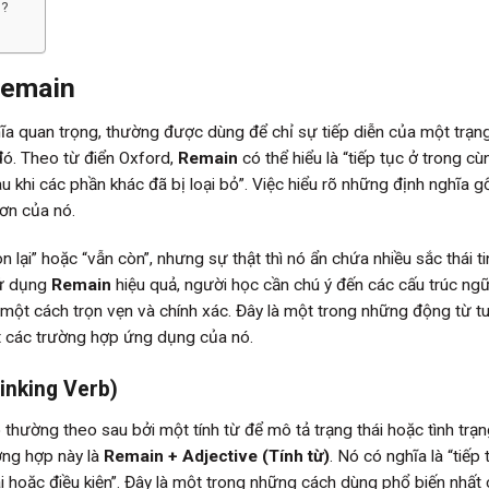
g?
Remain
a quan trọng, thường được dùng để chỉ sự tiếp diễn của một trạng 
đó. Theo từ điển Oxford,
Remain
có thể hiểu là “tiếp tục ở trong c
au khi các phần khác đã bị loại bỏ”. Việc hiểu rõ những định nghĩa g
ơn của nó.
lại” hoặc “vẫn còn”, nhưng sự thật thì nó ẩn chứa nhiều sắc thái ti
sử dụng
Remain
hiệu quả, người học cần chú ý đến các cấu trúc ng
 một cách trọn vẹn và chính xác. Đây là một trong những động từ t
ết các trường hợp ứng dụng của nó.
inking Verb)
thường theo sau bởi một tính từ để mô tả trạng thái hoặc tình trạn
ờng hợp này là
Remain + Adjective (Tính từ)
. Nó có nghĩa là “tiếp 
ái hoặc điều kiện”. Đây là một trong những cách dùng phổ biến nhất