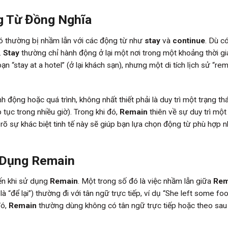
g Từ Đồng Nghĩa
ó thường bị nhầm lẫn với các động từ như
stay
và
continue
. Dù c
.
Stay
thường chỉ hành động ở lại một nơi trong một khoảng thời gi
 bạn “stay at a hotel” (ở lại khách sạn), nhưng một di tích lịch sử “re
h động hoặc quá trình, không nhất thiết phải là duy trì một trạng thá
p tục trong nhiều giờ). Trong khi đó,
Remain
thiên về sự duy trì một
m rõ sự khác biệt tinh tế này sẽ giúp bạn lựa chọn động từ phù hợp n
 Dụng Remain
ến khi sử dụng
Remain
. Một trong số đó là việc nhầm lẫn giữa
Rem
là “để lại”) thường đi với tân ngữ trực tiếp, ví dụ “She left some fo
đó,
Remain
thường dùng không có tân ngữ trực tiếp hoặc theo sau