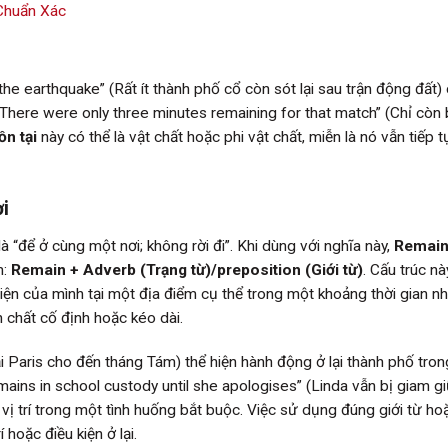
Chuẩn Xác
r the earthquake” (Rất ít thành phố cổ còn sót lại sau trận động đất)
“There were only three minutes remaining for that match” (Chỉ còn
ồn tại
này có thể là vật chất hoặc phi vật chất, miễn là nó vẫn tiếp t
ơi
là “để ở cùng một nơi; không rời đi”. Khi dùng với nghĩa này,
Remai
m:
Remain + Adverb (Trạng từ)/preposition (Giới từ)
. Cấu trúc n
iện của mình tại một địa điểm cụ thể trong một khoảng thời gian nh
h chất cố định hoặc kéo dài.
lại Paris cho đến tháng Tám) thể hiện hành động ở lại thành phố tro
emains in school custody until she apologises” (Linda vẫn bị giam g
rì vị trí trong một tình huống bắt buộc. Việc sử dụng đúng giới từ ho
 hoặc điều kiện ở lại.