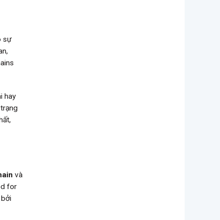
ó sự
an,
mains
i hay
 trạng
hất,
ain
và
od for
 bởi